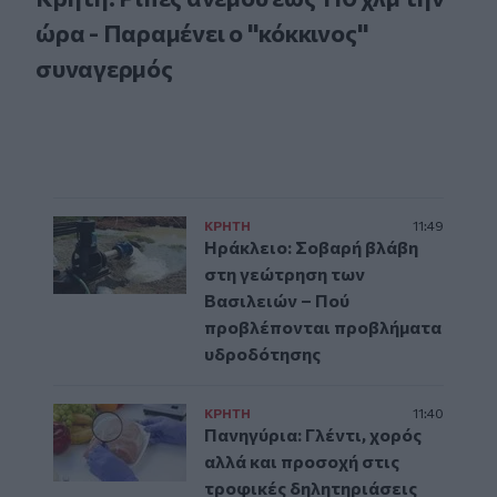
ώρα - Παραμένει ο "κόκκινος"
συναγερμός
ΚΡΗΤΗ
11:49
Ηράκλειο: Σοβαρή βλάβη
στη γεώτρηση των
Βασιλειών – Πού
προβλέπονται προβλήματα
υδροδότησης
ΚΡΗΤΗ
11:40
Πανηγύρια: Γλέντι, χορός
αλλά και προσοχή στις
τροφικές δηλητηριάσεις