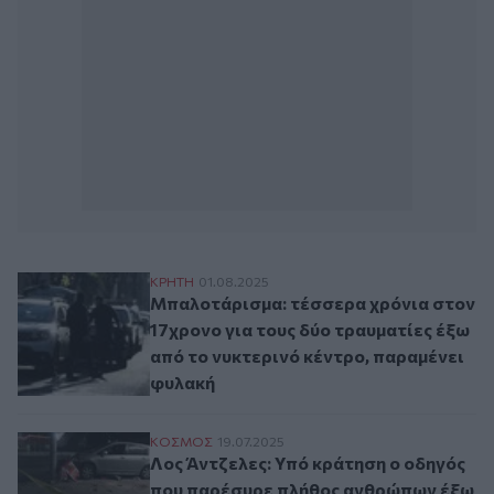
Μπαλοτάρισμα: τέσσερα χρόνια στον 17χρ
ΚΡΗΤΗ
01.08.2025
Μπαλοτάρισμα: τέσσερα χρόνια στον
17χρονο για τους δύο τραυματίες έξω
από το νυκτερινό κέντρο, παραμένει
φυλακή
Λος Άντζελες: Υπό κράτηση ο οδηγός πο
ΚΟΣΜΟΣ
19.07.2025
Λος Άντζελες: Υπό κράτηση ο οδηγός
που παρέσυρε πλήθος ανθρώπων έξω