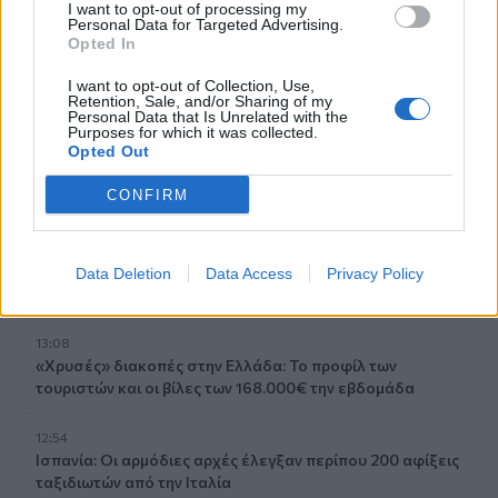
Κρήτη: Και την Δευτέρα (10/08) πολύ υψηλός ο κίνδυνος
I want to opt-out of processing my
Personal Data for Targeted Advertising.
πυρκαγιάς
Opted In
13:38
I want to opt-out of Collection, Use,
Retention, Sale, and/or Sharing of my
Σκιάθος: Ανήλικος κατήγγειλε 17χρονο για βιασμό
Personal Data that Is Unrelated with the
Purposes for which it was collected.
Opted Out
13:25
«Kinda chic»: Ποιο είναι το νέο τρεντ της Gen Z που έχει
CONFIRM
κατακλύσει τα Social Media
13:17
Λουτράκι: Νεκρός δίπλα σε κάδο σκουπιδιών
Data Deletion
Data Access
Privacy Policy
εντοπίστηκε ηλικιωμένος
13:08
«Χρυσές» διακοπές στην Ελλάδα: Το προφίλ των
τουριστών και οι βίλες των 168.000€ την εβδομάδα
12:54
Ισπανία: Οι αρμόδιες αρχές έλεγξαν περίπου 200 αφίξεις
ταξιδιωτών από την Ιταλία