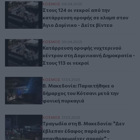
Στους 124 οι νεκροί από την κατάρρευση ο
ΚΟΣΜΟΣ
09.04.2025
Στους 124 οι νεκροί από την
κατάρρευση οροφής σε κλαμπ στον
Άγιο Δομίνικο - Δείτε βίντεο
Κατάρρευση οροφής νυχτερινού κέντρου στ
ΚΟΣΜΟΣ
09.04.2025
Κατάρρευση οροφής νυχτερινού
κέντρου στη Δομινικανή Δημοκρατία -
Στους 113 οι νεκροί
Β. Μακεδονία: Παραιτήθηκε ο δήμαρχος τ
ΚΟΣΜΟΣ
17.03.2025
Β. Μακεδονία: Παραιτήθηκε ο
δήμαρχος του Κότσανι μετά την
φονική πυρκαγιά
Τραγωδία στη Β. Μακεδονία: "Δεν έβλεπα
ΚΟΣΜΟΣ
17.03.2025
Τραγωδία στη Β. Μακεδονία: "Δεν
έβλεπαν έδαφος παρά μόνο
απανθρακωμένες σορούς" -