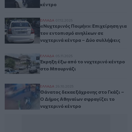
κέντρο
«Νυχτερινός Ποιμήν»: Επιχείρηση για τον
ΕΛΛAΔΑ
07.12.2025
«Νυχτερινός Ποιμήν»: Επιχείρηση για
τον εντοπισμό ανηλίκων σε
νυχτερινά κέντρα – Δύο συλλήψεις
Έκρηξη έξω από το νυχτερινό κέντρο στο
ΕΛΛAΔΑ
05.11.2025
Έκρηξη έξω από το νυχτερινό κέντρο
στο Μπουρνάζι
Θάνατος δεκαεξάχρονης στο Γκάζι – Ο Δή
ΕΛΛAΔΑ
26.10.2025
Θάνατος δεκαεξάχρονης στο Γκάζι –
Ο Δήμος Αθηναίων σφραγίζει το
νυχτερινό κέντρο