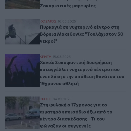
Σοκαριστικές μαρτυρίες
Πυρκαγιά σε νυχτερινό κέντρο στη Βόρει
ΚΟΣΜΟΣ
16.03.2025
Πυρκαγιά σε νυχτερινό κέντρο στη
Βόρεια Μακεδονία: "Τουλάχιστον 50
νεκροί"
Χανιά: Συκοφαντική δυσφήμιση καταγγέλλ
ΚΡΗΤΗ
15.03.2025
Χανιά: Συκοφαντική δυσφήμιση
καταγγέλλει νυχτερινό κέντρο που
ενεπλάκη στην υπόθεση θανάτου του
19χρονου αθλητή
Στη φυλακή ο 17χρονος για το αιματηρό ε
ΚΡΗΤΗ
04.03.2025
Στη φυλακή ο 17χρονος για το
αιματηρό επεισόδιο έξω από το
κέντρο διασκέδασης - Τι του
φώναζαν οι συγγενείς