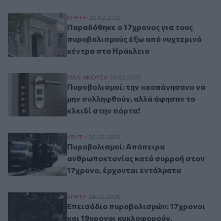
Παραδόθηκε ο 17χρονος για τους πυροβο
ΚΡΗΤΗ
26.02.2025
Παραδόθηκε ο 17χρονος για τους
πυροβολισμούς έξω από νυχτερινό
κέντρο στο Ηράκλειο
Πυροβολισμοί: την «κοπάνησαν» να μην σ
ΕΙΔΑ-ΑΚΟΥΣΑ
25.02.2025
Πυροβολισμοί: την «κοπάνησαν» να
μην συλληφθούν, αλλά άφησαν το
κλειδί στην πόρτα!
Πυροβολισμοί: Απόπειρα ανθρωποκτονίας
ΚΡΗΤΗ
25.02.2025
Πυροβολισμοί: Απόπειρα
ανθρωποκτονίας κατά συρροή στον
17χρονο, έρχονται εντάλματα
Επεισόδιο πυροβολισμών: 17χρονοι και 
ΚΡΗΤΗ
24.02.2025
Επεισόδιο πυροβολισμών: 17χρονοι
και 19χρονοι κυκλοφορούν,