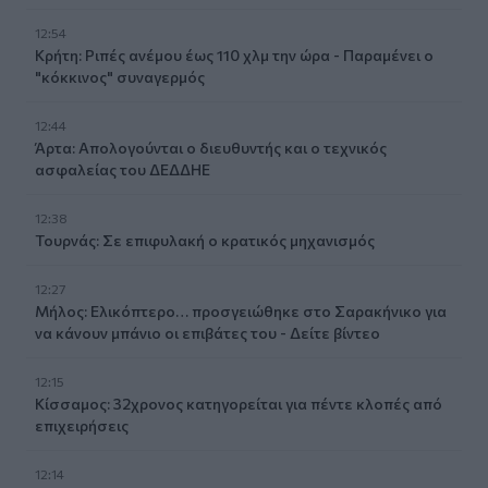
12:54
Κρήτη: Ριπές ανέμου έως 110 χλμ την ώρα - Παραμένει ο
"κόκκινος" συναγερμός
12:44
Άρτα: Απολογούνται ο διευθυντής και ο τεχνικός
ασφαλείας του ΔΕΔΔΗΕ
12:38
Τουρνάς: Σε επιφυλακή ο κρατικός μηχανισμός
12:27
Μήλος: Ελικόπτερο… προσγειώθηκε στο Σαρακήνικο για
να κάνουν μπάνιο οι επιβάτες του - Δείτε βίντεο
12:15
Κίσσαμος: 32χρονος κατηγορείται για πέντε κλοπές από
επιχειρήσεις
12:14