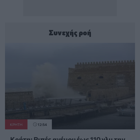
Συνεχής ροή
ΚΡΗΤΗ
12:54
Κρήτη: Ριπές ανέμου έως 110 χλμ την