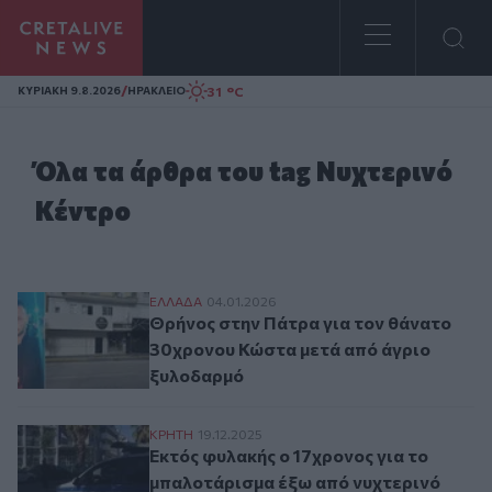
Homepage
/
31 °C
ΚΥΡΙΑΚΗ 9.8.2026
ΗΡΑΚΛΕΙΟ
Όλα τα άρθρα του tag Νυχτερινό
Κέντρο
Θρήνος στην Πάτρα για τον θάνατο 30χρ
ΕΛΛAΔΑ
04.01.2026
Θρήνος στην Πάτρα για τον θάνατο
30χρονου Κώστα μετά από άγριο
ξυλοδαρμό
Εκτός φυλακής ο 17χρονος για το μπαλοτ
ΚΡΗΤΗ
19.12.2025
Εκτός φυλακής ο 17χρονος για το
μπαλοτάρισμα έξω από νυχτερινό