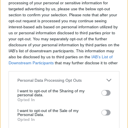
τον έναν νεκρό
processing of your personal or sensitive information for
targeted advertising by us, please use the below opt-out
section to confirm your selection. Please note that after your
opt-out request is processed you may continue seeing
interest-based ads based on personal information utilized by
Σελιδοποίηση
Current page
1
Προηγούμενη σελίδα
Next page
us or personal information disclosed to third parties prior to
your opt-out. You may separately opt-out of the further
disclosure of your personal information by third parties on the
IAB’s list of downstream participants. This information may
also be disclosed by us to third parties on the
IAB’s List of
Downstream Participants
that may further disclose it to other
Ροή ειδήσεων
Δημοφιλή
third parties.
Personal Data Processing Opt Outs
14:01
Άντριου: Μυστικό σχέδιο για βασιλική κηδεία όταν
I want to opt-out of the Sharing of my
πεθάνει, παρά την αποκαθήλωση
personal data.
Opted In
13:53
I want to opt-out of the Sale of my
Σε ετοιμότητα η πυροσβεστική στη Λέσβο
Personal Data.
Opted In
13:45