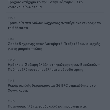
Τροχαίο ατύχημα το πρωί στην Πάρνηθα - Στο
νοσοκομείο 4 άτομα
11:59
Τραγωδία στα Μάλια: 64χρονος ανασύρθηκε νεκρός από
τη θάλασσα
11:55
Σορός 57χρονης στον Λυκαβηττό: Τι εξετάζουν οι αρχές
για τη μοιραία πτώση
11:49
Ηράκλειο: Σοβαρή βλάβη στη γεώτρηση των Βασιλειών –
Πού προβλέπονται προβλήματα υδροδότησης
11:43
Ρεκόρ υψηλής θερμοκρασίας 36,9°C σημειώθηκε στο
Χονγκ Κονγκ
11:40
Πανηγύρια: Γλέντι, χορός αλλά και προσοχή στις