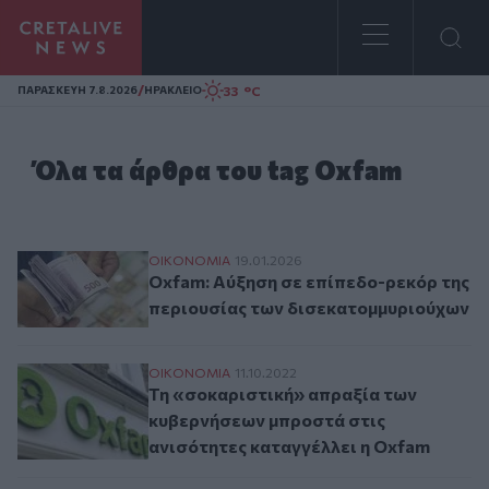
Homepage
/
33 °C
ΠΑΡΑΣΚΕΥΗ 7.8.2026
ΗΡΑΚΛΕΙΟ
Όλα τα άρθρα του tag Oxfam
Oxfam: Αύξηση σε επίπεδο-ρεκόρ της πε
ΟΙΚΟΝΟΜΙΑ
19.01.2026
Oxfam: Αύξηση σε επίπεδο-ρεκόρ της
περιουσίας των δισεκατομμυριούχων
Τη «σοκαριστική» απραξία των κυβερνήσε
ΟΙΚΟΝΟΜΙΑ
11.10.2022
Τη «σοκαριστική» απραξία των
κυβερνήσεων μπροστά στις
ανισότητες καταγγέλλει η Oxfam