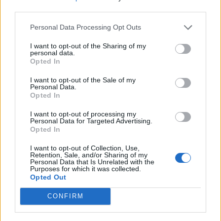
third parties.
15:08
Φεστιβάλ Κινηματογράφου Χανίων: Δύο εκθέσεις με
Personal Data Processing Opt Outs
ελεύθερη είσοδο στο Μεγάλο Αρσενάλι
I want to opt-out of the Sharing of my
personal data.
15:05
Opted In
Με τη MINOAN LINES, το ταξίδι έχει γεύση — και τιμές
που εκπλήσσουν
I want to opt-out of the Sale of my
Personal Data.
14:59
Opted In
Ρωσία: Ο Πούτιν εγκρίνει πώληση 30% στο αεροδρόμιο
I want to opt-out of processing my
της Μόσχας
Personal Data for Targeted Advertising.
Opted In
14:50
ΕΛΜΕΠΑ: Και σε ηλεκτρονική έκδοση τα πρακτικά του
I want to opt-out of Collection, Use,
Retention, Sale, and/or Sharing of my
συνεδρίου για τη Ρένα Κυριακού
Personal Data that Is Unrelated with the
Purposes for which it was collected.
Opted Out
14:39
Ομάδα μεταναστών εντοπίστηκαν στον Άγιο Ιωάννη, στα
CONFIRM
Καπετανιανά
14:36