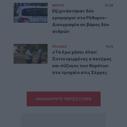
ΚΡΗΤΗ
10:38
Εξιχνιάστηκαν δύο
εμπρησμοί στο Ρέθυμνο -
Δικογραφία σε βάρος δύο
ανδρών
ΕΛΛAΔΑ
15:15
«Τα έχω χάσει όλα»:
Συντετριμμένος ο πατέρας
και σύζυγος των θυμάτων
στο τροχαίο στις Σέρρες
ΑΝΑΚΑΛΥΨΤΕ ΠΕΡΙΣΣΟΤΕΡΑ