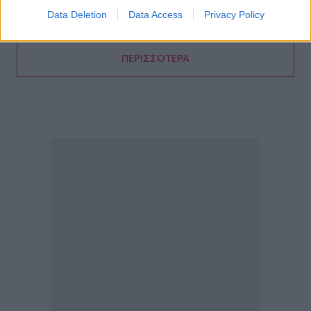
Θέουτα: Ταυτοποιούν τα θύματα της μαζικής εισροής
Data Deletion
Data Access
Privacy Policy
ΠΕΡΙΣΣΟΤΕΡΑ