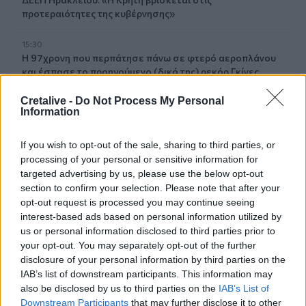
προτεραιότητες της κυβέρνησης»
15:30
Η 97χρονη που περπάτησε πάνω σε φτερό αεροπλάνου
και έσπασε το προηγούμενο (δικό της) ρεκόρ Γκίνες
Cretalive -
Do Not Process My Personal
15:27
Information
Τελευταία βουτιά για 65χρονη στην παραλία του Καβρού
If you wish to opt-out of the sale, sharing to third parties, or
15:17
processing of your personal or sensitive information for
Φωτιά στο νότιο Ρέθυμνο: Ο Δήμος Αγίου Βασιλείου
targeted advertising by us, please use the below opt-out
ευχαριστεί για το "κύμα αλληλεγγύης"
section to confirm your selection. Please note that after your
opt-out request is processed you may continue seeing
15:15
interest-based ads based on personal information utilized by
«Τα έχω χάσει όλα»: Συντετριμμένος ο πατέρας και
us or personal information disclosed to third parties prior to
σύζυγος των θυμάτων στο τροχαίο στις Σέρρες
your opt-out. You may separately opt-out of the further
disclosure of your personal information by third parties on the
15:11
IAB’s list of downstream participants. This information may
Επίσκεψη του Δημάρχου του Δήμου Σαρωνικού στο
also be disclosed by us to third parties on the
IAB’s List of
ΕΛ.ΚΕ.Θ.Ε. στην Ανάβυσσο
Downstream Participants
that may further disclose it to other