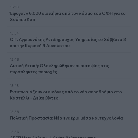
16:10
Έφυγαν» 6.000 εισιτήρια από τον κόσμο του ΟΦΗ για το
Σούπερ Καπ
15:54
Ο Γ. Αγριμανάκης Αντιδήμαρχος Υπηρεσίας το Σάββατο 8
και την Κυριακή 9 Αυγούστου
15:48
Δυτική Αττική: Ολοκληρώθηκαν οι αυτοψίες στις
πυρόπληκτες περιοχές
15:43
Εντυπωσιάζουν οι εικόνες από το νέο αεροδρόμιο στο
Καστέλλι - Δείτε βίντεο
15:38
Πολιτική Προστασία: Νέα εναέρια μέσα και τεχνολογία
15:36
ΔΕΕΠ Ηρακλείου: «Η Κρήτη βρίσκεται στις