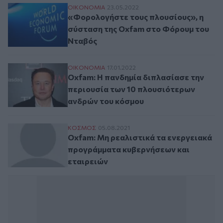
«Φορολογήστε τους πλουσίους», η σύστα
ΟΙΚΟΝΟΜΙΑ
23.05.2022
«Φορολογήστε τους πλουσίους», η
σύσταση της Oxfam στο Φόρουμ του
Νταβός
Oxfam: Η πανδημία διπλασίασε την περιο
ΟΙΚΟΝΟΜΙΑ
17.01.2022
Oxfam: Η πανδημία διπλασίασε την
περιουσία των 10 πλουσιότερων
ανδρών του κόσμου
Oxfam: Μη ρεαλιστικά τα ενεργειακά προ
ΚΟΣΜΟΣ
05.08.2021
Oxfam: Μη ρεαλιστικά τα ενεργειακά
προγράμματα κυβερνήσεων και
εταιρειών