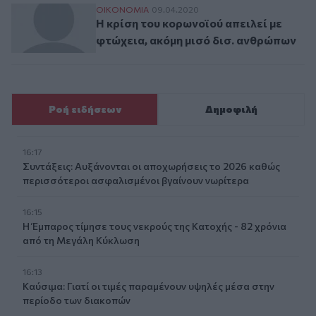
Η κρίση του κορωνοϊού απειλεί με φτώχει
ΟΙΚΟΝΟΜΙΑ
09.04.2020
Η κρίση του κορωνοϊού απειλεί με
φτώχεια, ακόμη μισό δισ. ανθρώπων
Ροή ειδήσεων
Δημοφιλή
16:17
Συντάξεις: Αυξάνονται οι αποχωρήσεις το 2026 καθώς
περισσότεροι ασφαλισμένοι βγαίνουν νωρίτερα
16:15
Η Έμπαρος τίμησε τους νεκρούς της Κατοχής - 82 χρόνια
από τη Μεγάλη Κύκλωση
16:13
Καύσιμα: Γιατί οι τιμές παραμένουν υψηλές μέσα στην
περίοδο των διακοπών