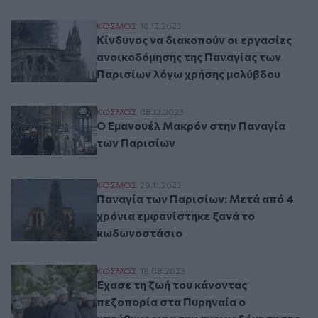
Κίνδυνος να διακοπούν οι εργασίες ανοι
ΚΟΣΜΟΣ
10.12.2023
Κίνδυνος να διακοπούν οι εργασίες
ανοικοδόμησης της Παναγίας των
Παρισίων λόγω χρήσης μολύβδου
Ο Εμανουέλ Μακρόν στην Παναγία των Π
ΚΟΣΜΟΣ
08.12.2023
Ο Εμανουέλ Μακρόν στην Παναγία
των Παρισίων
Παναγία των Παρισίων: Μετά από 4 χρόν
ΚΟΣΜΟΣ
29.11.2023
Παναγία των Παρισίων: Μετά από 4
χρόνια εμφανίστηκε ξανά το
κωδωνοστάσιο
Έχασε τη ζωή του κάνοντας πεζοπορία στ
ΚΟΣΜΟΣ
19.08.2023
Έχασε τη ζωή του κάνοντας
πεζοπορία στα Πυρηναία ο