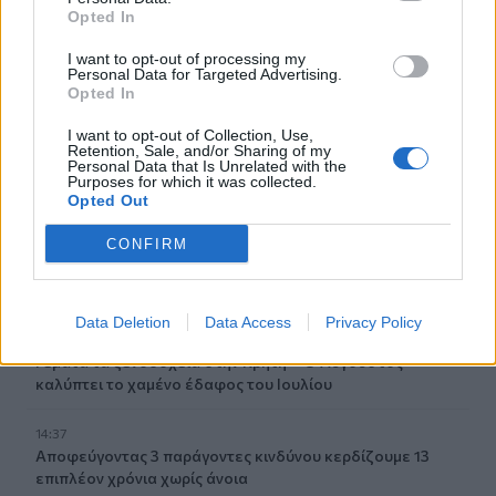
δύο αεροσκάφη
Opted In
14:48
I want to opt-out of processing my
Personal Data for Targeted Advertising.
Πως αμείβονται οι εργαζόμενοι στον ιδιωτικό τομέα για
Opted In
την αργία του Δεκαπενταύγουστου
I want to opt-out of Collection, Use,
Retention, Sale, and/or Sharing of my
14:47
Personal Data that Is Unrelated with the
Ηράκλειο: Συνεχίζονται με εντατικούς ρυθμούς οι
Purposes for which it was collected.
παρεμβάσεις οδικής ασφάλειας στο ΙΤΕ
Opted Out
CONFIRM
14:41
Η Αρχαία Απτέρα υποδέχεται τον Χριστόφορο
Σταμπόγλη σε μια μοναδική συναυλία
Data Deletion
Data Access
Privacy Policy
14:40
Γεμάτα τα ξενοδοχεία στην Κρήτη – Ο Αύγουστος
καλύπτει το χαμένο έδαφος του Ιουλίου
14:37
Αποφεύγοντας 3 παράγοντες κινδύνου κερδίζουμε 13
επιπλέον χρόνια χωρίς άνοια