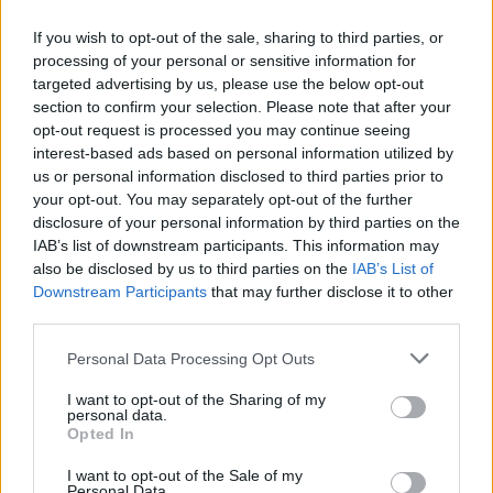
If you wish to opt-out of the sale, sharing to third parties, or
Σελιδοποίηση
processing of your personal or sensitive information for
Current page
1
Προηγούμενη σελίδα
Next page
targeted advertising by us, please use the below opt-out
section to confirm your selection. Please note that after your
opt-out request is processed you may continue seeing
interest-based ads based on personal information utilized by
us or personal information disclosed to third parties prior to
your opt-out. You may separately opt-out of the further
Ροή ειδήσεων
Δημοφιλή
disclosure of your personal information by third parties on the
IAB’s list of downstream participants. This information may
also be disclosed by us to third parties on the
IAB’s List of
15:10
Μόναχο: Ισόβια σε 25χρονο Αφγανό που σκότωσε δύο
Downstream Participants
that may further disclose it to other
άτομα ρίχνοντας το αυτοκίνητό του σε πλήθος
third parties.
Personal Data Processing Opt Outs
15:05
Πήγε για μπάνιο στην παραλία και άφησε την τελευταία
I want to opt-out of the Sharing of my
του πνοή
personal data.
Opted In
15:00
I want to opt-out of the Sale of my
Φωτιά τώρα στη Μεγάλη Χώρα Αγρινίου – Σηκώθηκαν
Personal Data.