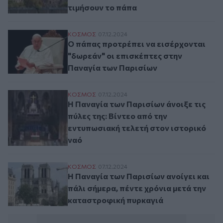
τιμήσουν το πάπα
Ο πάπας προτρέπει να εισέρχονται "δωρε
ΚΟΣΜΟΣ
07.12.2024
Ο πάπας προτρέπει να εισέρχονται
"δωρεάν" οι επισκέπτες στην
Παναγία των Παρισίων
Η Παναγία των Παρισίων άνοιξε τις πύλες 
ΚΟΣΜΟΣ
07.12.2024
Η Παναγία των Παρισίων άνοιξε τις
πύλες της: Βίντεο από την
εντυπωσιακή τελετή στον ιστορικό
ναό
Η Παναγία των Παρισίων ανοίγει και πάλι
ΚΟΣΜΟΣ
07.12.2024
Η Παναγία των Παρισίων ανοίγει και
πάλι σήμερα, πέντε χρόνια μετά την
καταστροφική πυρκαγιά