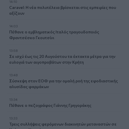
14:10
Caravel: Η νέα πολυτέλεια βρίσκεται στις εμπειρίες που
αξίζουν
14:03
Πέθανε ο εμβληματικός Ιταλός τραγουδοποιός
Φραντσέσκο Γκουτσίνι
13:58
Σε ισχύ έως τις 20 Αυγούστου τα έκτακτα μέτρα για την
ευλογιά των αιγοπροβάτων στην Κρήτη
13:48
Σύσκεψη στον ΕΟΦ για την ομαλή ροή της εφοδιαστικής
αλυσίδας φαρμάκων
13:34
Πέθανε ο πεζογράφος Γιάννης Γρηγοράκης
13:33
Τρεις συλλήψεις φερόμενων διακινητών μεταναστών σε