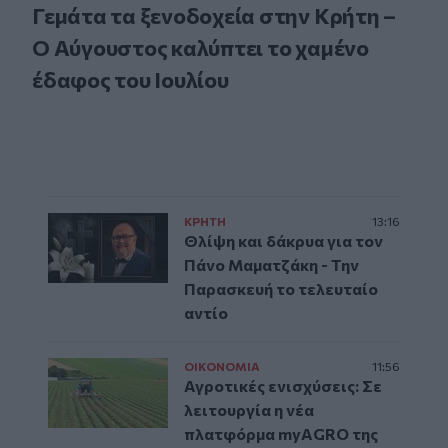
Γεμάτα τα ξενοδοχεία στην Κρήτη –
Ο Αύγουστος καλύπτει το χαμένο
έδαφος του Ιουλίου
ΚΡΗΤΗ
13:16
Θλίψη και δάκρυα για τον
Πάνο Μαματζάκη - Την
Παρασκευή το τελευταίο
αντίο
ΟΙΚΟΝΟΜΙΑ
11:56
Αγροτικές ενισχύσεις: Σε
λειτουργία η νέα
πλατφόρμα myAGRO της