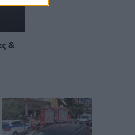
10:19
Πλούσιο το πολιτιστικό πρόγραμμα του
Δήμου Ηρακλείου την Παρασκευή 7
Αυγούστου
10:18
ες &
Πυρκαγιές: Άμεσα οι μελέτες, μέχρι
Δεκέμβρη τα αντιπλημμυρικά έργα
10:11
Ηράκλειο: Συνεχίζονται οι παρεμβάσεις
στην Ικάρου - Έρχονται διαγραμμίσεις
και νέα φρεάτια
09:54
Άγιος Νικόλαος: Αγροτικό "καρφώθηκε"
σε φορτηγό
09:50
Ιράν: Η συμφωνία με το Ομάν δεν
σημαίνει πλήρες άνοιγμα των Στενών