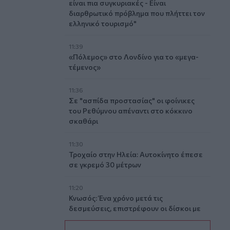
είναι πια συγκυριακές - Είναι
διαρθρωτικό πρόβλημα που πλήττει τον
ελληνικό τουρισμό"
11:39
«Πόλεμος» στο Λονδίνο για το «μεγα-
τέμενος»
11:36
Σε "ασπίδα προστασίας" οι φοίνικες
του Ρεθύμνου απέναντι στο κόκκινο
σκαθάρι
11:30
Τροχαίο στην Ηλεία: Αυτοκίνητο έπεσε
σε γκρεμό 30 μέτρων
11:20
Κνωσός: Ένα χρόνο μετά τις
δεσμεύσεις, επιστρέφουν οι δίσκοι με
τα κέρματα στα WC