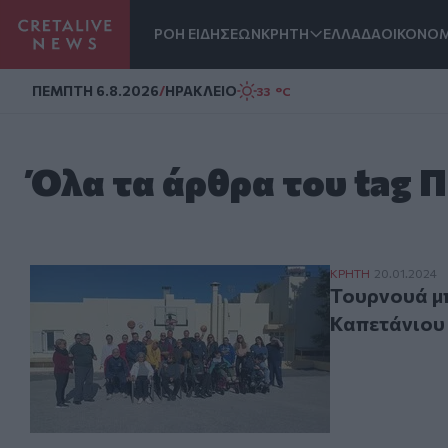
ΡΟΗ ΕΙΔΗΣΕΩΝ
ΚΡΗΤΗ
ΕΛΛΑΔΑ
ΟΙΚΟΝΟΜ
Homepage
ΠΕΜΠΤΗ 6.8.2026
/
ΗΡΑΚΛΕΙΟ
33 °C
Όλα τα άρθρα του tag 
Τουρνουά μπάσκ
ΚΡΗΤΗ
20.01.2024
Τουρνουά μπ
Καπετάνιου