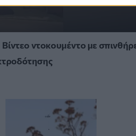
- Βίντεο ντοκουμέντο με σπινθήρ
εκτροδότησης