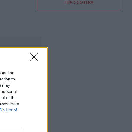
ΠΕΡΙΣΣΟΤΕΡΑ
11:18
Φωτιά στη Βοιωτία: Στον ανακριτή οι
δύο συλληφθέντες
11:08
Ποδηλασία: Δυναμική παρουσία της
Kastro Cycling Team στο Πανελλήνιο
Πρωτάθλημα Πίστας 2026
11:04
Χανιά: Σοβαρό επεισόδιο έξω από το
sonal or
Νοσοκομείο - Πιάστηκαν στα χέρια δύο
ection to
άτομα
ou may
 personal
11:04
out of the
Δυτική Μάνη: Επιχείρηση διάσωσης στο
 downstream
Φαράγγι του Βυρού τα ξημερώματα
B’s List of
10:55
Η Ρωσία έπληξε πλοίο στα ουκρανικά
ύδατα της Μαύρης Θάλασσας