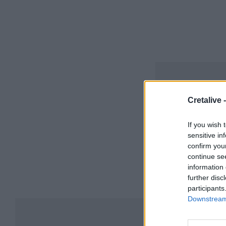
Cretalive 
If you wish 
sensitive in
confirm you
continue se
information 
further disc
participants
Downstream 
Συ