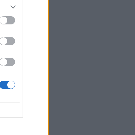
10:49
Πυρκαγιές: Μια σπίθα αρκεί - Βίντεο
ντοκουμέντο με σπινθήρες & μικρή
έκρηξη σε κολώνα ηλεκτροδότησης
10:42
Σφοδρές καταιγίδες στις Φιλιππίνες
10:37
Όταν ένας αλγόριθμος απόφασίζει εάν
είμαστε όμορφοι
10:34
Λασίθι: Η νέα Διοίκηση του Συλλόγου
Ιδιωτικών Υπαλλήλων
10:26
Η Μόσχα δηλώνει ότι κατέρριψε 605
ουκρανικά drones τη νύχτα