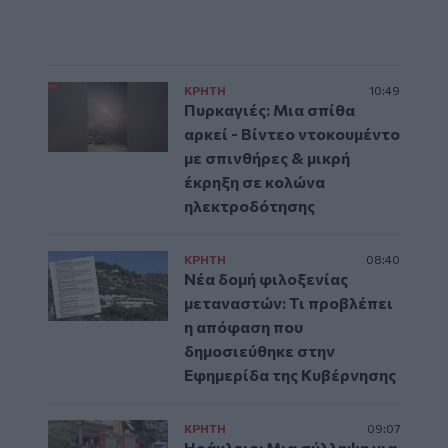
ΚΡΗΤΗ
10:49
Πυρκαγιές: Μια σπίθα
αρκεί - Βίντεο ντοκουμέντο
με σπινθήρες & μικρή
έκρηξη σε κολώνα
ηλεκτροδότησης
ΚΡΗΤΗ
08:40
Νέα δομή φιλοξενίας
μεταναστών: Τι προβλέπει
η απόφαση που
δημοσιεύθηκε στην
Εφημερίδα της Κυβέρνησης
ΚΡΗΤΗ
09:07
Ηράκλειο: Μια σύλληψη για