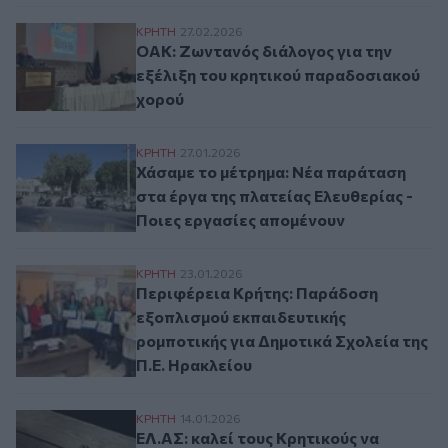
ΟΑΚ: Ζωντανός διάλογος για την εξέλιξη
ΚΡΗΤΗ
27.02.2026
ΟΑΚ: Ζωντανός διάλογος για την
εξέλιξη του κρητικού παραδοσιακού
χορού
Χάσαμε το μέτρημα: Νέα παράταση στα έρ
ΚΡΗΤΗ
27.01.2026
Χάσαμε το μέτρημα: Νέα παράταση
στα έργα της πλατείας Ελευθερίας -
Ποιες εργασίες απομένουν
Περιφέρεια Κρήτης: Παράδοση εξοπλισμού
ΚΡΗΤΗ
23.01.2026
Περιφέρεια Κρήτης: Παράδοση
εξοπλισμού εκπαιδευτικής
ρομποτικής για Δημοτικά Σχολεία της
Π.Ε. Ηρακλείου
ΕΛ.ΑΣ: καλεί τους Κρητικούς να εκμεταλ
ΚΡΗΤΗ
14.01.2026
ΕΛ.ΑΣ: καλεί τους Κρητικούς να