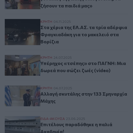
ζήσουν τα παιδιά μας»
Στα χέρια της ΕΛ.ΑΣ. τα τρία αδέρφια Φρ
ΚΡΗΤΗ
04.11.2025
Στα χέρια της ΕΛ.ΑΣ. τα τρία αδέρφια
Φραγκιαδάκη για το μακελειό στα
Βορίζια
Υπέρηχος «τσέπης» στο ΠΑΓΝΗ: Μια δωρε
ΚΡΗΤΗ
24.07.2025
Υπέρηχος «τσέπης» στο ΠΑΓΝΗ: Μια
δωρεά που σώζει ζωές (video)
Αλλαγή σκυτάλης στην 133 Σμηναρχία Μά
ΚΡΗΤΗ
04.07.2025
Αλλαγή σκυτάλης στην 133 Σμηναρχία
Μάχης
Επιτέλους παραδόθηκε η παλιά Ακαδημία
ΕΙΔΑ-ΑΚΟΥΣΑ
23.06.2025
Επιτέλους παραδόθηκε η παλιά
Ακαδημία!