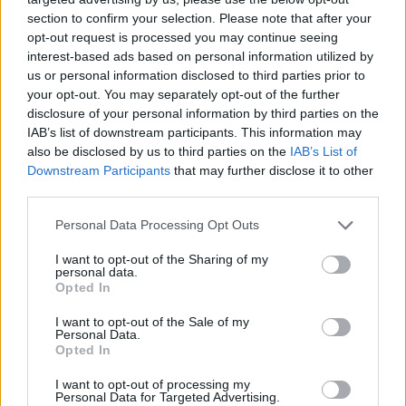
section to confirm your selection. Please note that after your
opt-out request is processed you may continue seeing
interest-based ads based on personal information utilized by
us or personal information disclosed to third parties prior to
Ροή ειδήσεων
Δημοφιλή
your opt-out. You may separately opt-out of the further
disclosure of your personal information by third parties on the
IAB’s list of downstream participants. This information may
12:44
also be disclosed by us to third parties on the
IAB’s List of
Κλίμα συγκίνησης στην κηδεία του Λάκη Χαλκιά
Downstream Participants
that may further disclose it to other
third parties.
12:39
ΕΧΠ-ΒΕ: Το «Ενιαίο Πλαίσιο» που Κατακερματίζει τη
Personal Data Processing Opt Outs
Βιομηχανία - Η σημασία των παρεμβάσεων του ΠΑΣΕΒΙΠΕ
I want to opt-out of the Sharing of my
12:32
personal data.
Opted In
Το Μουσείο Μόδας στο Μπαθ έλαβε 7,2 εκ. λίρες για τη
μεταφορά σε ιστορικό κτίριο
I want to opt-out of the Sale of my
Personal Data.
12:31
Opted In
Φεστιβάλ Κρήτης: Μάγεψε η μουσικοχορευτική
παράσταση "Donna Nobis Pace - Echoes of Hope"» -
I want to opt-out of processing my
Personal Data for Targeted Advertising.
Κατάμεστο το "Μάνος Χατζιδάκις"