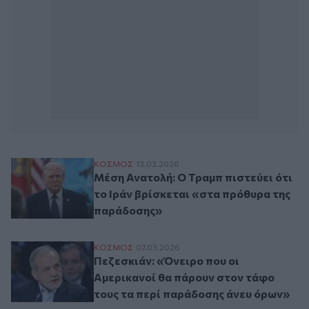
Μέση Ανατολή: Ο Τραμπ πιστεύει ότι το 
ΚΟΣΜΟΣ
13.03.2026
Μέση Ανατολή: Ο Τραμπ πιστεύει ότι
το Ιράν βρίσκεται «στα πρόθυρα της
παράδοσης»
Πεζεσκιάν: «Όνειρο που οι Αμερικανοί θ
ΚΟΣΜΟΣ
07.03.2026
Πεζεσκιάν: «Όνειρο που οι
Αμερικανοί θα πάρουν στον τάφο
τους τα περί παράδοσης άνευ όρων»