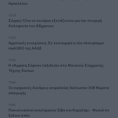
Ηρακλείου
12:03
Σέρρες: Όλα τα σενάρια εξετάζονται για την στυγερή
δολοφονία του 68χρονου
11:56
Αγροτικές ενισχύσεις: Σε λειτουργία η νέα πλατφόρμα
myAGRO της ΑΑΔΕ
11:54
Η «Άρρητη Σάρκα» ταξιδεύει στο Μουσείο Σύγχρονης
Τέχνης Χανίων
11:46
Οι νιγηριανές δυνάμεις ασφαλείας διέσωσαν 308 θύματα
απαγωγής
11:44
Πυκνοί καπνοί ανησύχησαν Σίβα και Καμηλάρι - Φωτιά σε
ξύλινο σπίτι