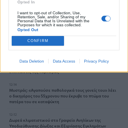
Opted In
12:30
I want to opt-out of Collection, Use,
Retention, Sale, and/or Sharing of my
Ο Ντ. Τραμπ αρνείται ότι αντιμετωπίζει έλλειψη
Personal Data that Is Unrelated with the
πυρομαχικών
Purposes for which it was collected.
Opted Out
12:23
CONFIRM
Super Cup: Η μάχη των φιλάθλων για τα διαθέσιμα
εισιτήρια!
12:22
Data Deletion
Data Access
Privacy Policy
ΥΠΠΟ: Αυτοψία της Λ. Μενδώνη στα Αιγόσθενα για τις
επιπτώσεις της πυρκαγιάς
12:14
Μυστράς: «Αγαπούσε παθολογικά τους γονείς του» λέει
ο δικηγόρος του 55χρονου που έκρυβε το πτώμα του
πατέρα του σε καταψύκτη
12:12
Δωρεά κλιματιστικού στο Γραφείο Ανηλίκων της
Υποδιεύθυνσης Δίωξης και Εξιχνίασης Εγκλημάτων