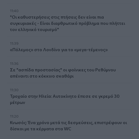
11:40
"Οι καθυστερήσεις στις πτήσεις δεν είναι πια
συγκυριακές - Είναι διαρθρωτικό πρόβλημα που πλήττει
τον ελληνικό τουρισμό"
11:39
«Πόλεμος» στο Λονδίνο για το «μεγα-τέμενος»
11:36
Σε "ασπίδα προστασίας" οι φοίνικες του Ρεθύμνου
απέναντι στο κόκκινο σκαθάρι
11:30
Τροχαίο στην Ηλεία: Αυτοκίνητο έπεσε σε γκρεμό 30
μέτρων
11:20
Κνωσός: Ένα χρόνο μετά τις δεσμεύσεις, επιστρέφουν οι
δίσκοι με τα κέρματα στα WC