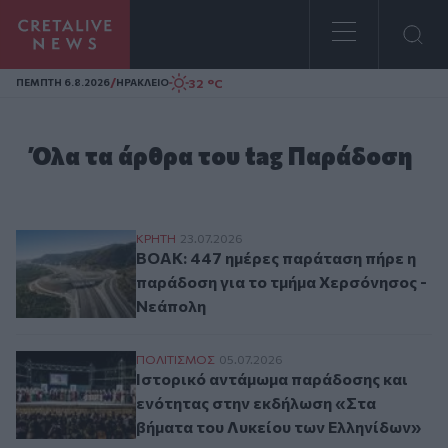
Homepage
/
32 °C
ΠΕΜΠΤΗ 6.8.2026
ΗΡΑΚΛΕΙΟ
Όλα τα άρθρα του tag Παράδοση
ΒΟΑΚ: 447 ημέρες παράταση πήρε η παρά
ΚΡΗΤΗ
23.07.2026
ΒΟΑΚ: 447 ημέρες παράταση πήρε η
παράδοση για το τμήμα Χερσόνησος -
Νεάπολη
Ιστορικό αντάμωμα παράδοσης και ενότη
ΠΟΛΙΤΙΣΜΟΣ
05.07.2026
Ιστορικό αντάμωμα παράδοσης και
ενότητας στην εκδήλωση «Στα
βήματα του Λυκείου των Ελληνίδων»