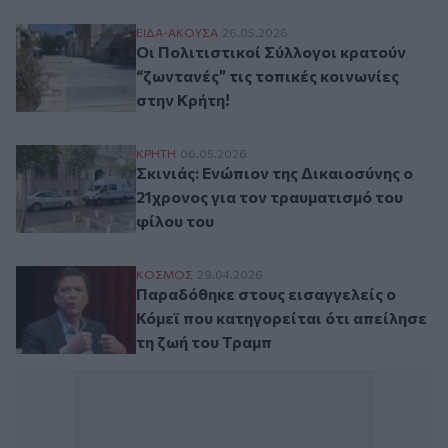
Οι Πολιτιστικοί Σύλλογοι κρατούν “ζωνταν
ΕΙΔΑ-ΑΚΟΥΣΑ
26.05.2026
Οι Πολιτιστικοί Σύλλογοι κρατούν
“ζωντανές” τις τοπικές κοινωνίες
στην Κρήτη!
Σκινιάς: Ενώπιον της Δικαιοσύνης ο 21χρο
ΚΡΗΤΗ
06.05.2026
Σκινιάς: Ενώπιον της Δικαιοσύνης ο
21χρονος για τον τραυματισμό του
φίλου του
Παραδόθηκε στους εισαγγελείς ο Κόμεϊ πο
ΚΟΣΜΟΣ
29.04.2026
Παραδόθηκε στους εισαγγελείς ο
Κόμεϊ που κατηγορείται ότι απείλησε
τη ζωή του Τραμπ