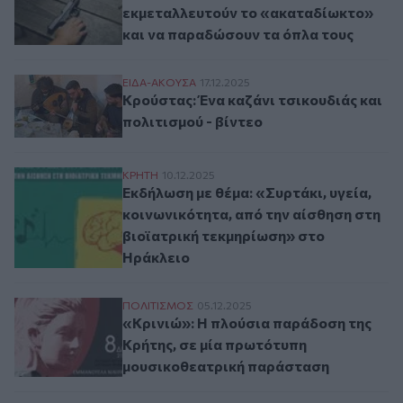
εκμεταλλευτούν το «ακαταδίωκτο»
και να παραδώσουν τα όπλα τους
Κρούστας: Ένα καζάνι τσικουδιάς και πολι
ΕΙΔΑ-ΑΚΟΥΣΑ
17.12.2025
Κρούστας: Ένα καζάνι τσικουδιάς και
πολιτισμού - βίντεο
Εκδήλωση με θέμα: «Συρτάκι, υγεία, κοιν
ΚΡΗΤΗ
10.12.2025
Εκδήλωση με θέμα: «Συρτάκι, υγεία,
κοινωνικότητα, από την αίσθηση στη
βιοϊατρική τεκμηρίωση» στο
Ηράκλειο
«Κρινιώ»: Η πλούσια παράδοση της Κρήτ
ΠΟΛΙΤΙΣΜΟΣ
05.12.2025
«Κρινιώ»: Η πλούσια παράδοση της
Κρήτης, σε μία πρωτότυπη
μουσικοθεατρική παράσταση