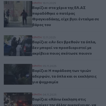
Βορίζια: στα χέρια της ΕΛ.ΑΣ παραδόθηκε
ΚΡΗΤΗ
18.11.2025
Βορίζια: στα χέρια της ΕΛ.ΑΣ
παραδόθηκε ο πατέρας
Φραγκιαδάκης, είχε βγει ένταλμα σε
βάρος του
Βορίζια: «Αν δεν βρεθούν τα όπλα, δεν μ
ΚΡΗΤΗ
12.11.2025
Βορίζια: «Αν δεν βρεθούν τα όπλα,
δεν μπορεί να προσδιοριστεί με
ακρίβεια ποιος σκότωσε ποιον»
Βορίζια: Η παράδοση των τριών αδερφών, 
ΚΡΗΤΗ
05.11.2025
Βορίζια: Η παράδοση των τριών
αδερφών, τα όπλα και οι εκκλήσεις
για ψυχραιμία
Βορίζια: «Κάνω έκκληση στις γυναίκες της
ΚΡΗΤΗ
04.11.2025
Βορίζια: «Κάνω έκκληση στις
γυναίκες της άλλης οικογένειας, να