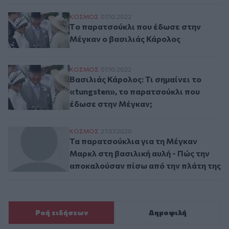
Tο παρατσούκλι που έδωσε στην Μέγκαν 
ΚΟΣΜΟΣ
07.10.2022
Tο παρατσούκλι που έδωσε στην
Μέγκαν ο βασιλιάς Κάρολος
Βασιλιάς Κάρολος: Τι σημαίνει το «tungs
ΚΟΣΜΟΣ
07.10.2022
Βασιλιάς Κάρολος: Τι σημαίνει το
«tungsten», το παρατσούκλι που
έδωσε στην Μέγκαν;
Τα παρατσούκλια για τη Μέγκαν Μαρκλ στ
ΚΟΣΜΟΣ
27.07.2020
Τα παρατσούκλια για τη Μέγκαν
Μαρκλ στη βασιλική αυλή - Πώς την
αποκαλούσαν πίσω από την πλάτη της
Ροή ειδήσεων
Δημοφιλή