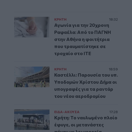
ΚΡΗΤΗ
18:32
Αγωνία για την 20χρονη
Ραφαέλα: Από το ΠΑΓΝΗ
στην Αθήνα η φοιτήτρια
που τραυματίστηκε σε
τροχαίο στο ΙΤΕ
ΚΡΗΤΗ
18:59
Καστέλλι: Παρουσία του υπ.
Υποδομών Χρίστου Δήμα οι
υπογραφές για τα ραντάρ
του νέου αεροδρομίου
ΕΙΔΑ-ΑΚΟΥΣΑ
17:28
Κρήτη: Το ναυλωμένο πλοίο
έφυγε, οι μετανάστες
πήγαν με λεωφορεία