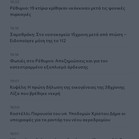
19:23
Ρέθυμνο: 19 κτίρια κρίθηκαν «κόκκινα» μετά τις φονικές
πυρκαγιές
19:16
Σαμοθράκη: Στο νοσοκομείο 15χρονη μετά από πτώση –
Ειδοποίησε μόνη της το 112
19:14
Φωτιές στο Ρέθυμνο: Αποζημιώσεις και για τον
κατεστραμμένο εξοπλισμό άρδευσης
19:01
Κυψέλη: Η πρώτη δήλωση της οικογένειας της 38χρονης
Λίζα που βρέθηκε νεκρή
18:59
Καστέλλι: Παρουσία του υπ. Υποδομών Χρίστου Δήμα οι
υπογραφές για τα ραντάρ του νέου αεροδρομίου
18:51