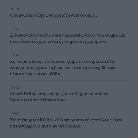
20:06
Οργανωτικό λίφτινγκ χρειάζονται οι δήμοι
19:57
Ζ. Κωνσταντοπούλου για πυρκαγιές: Αυτό που συμβαίνει
δεν είναι ατύχημα αλλά έγκλημα συνεχιζόμενο
19:56
Σε κλίμα οδύνης το ύστατο χαίρε στον Αριστοτέλη
Δαμίγο που έχασε τη ζωή του κατά τη συντριβή των
ελικοπτέρων στην Ψάθα
19:42
Χανιά: Εκδήλωση μνήμης για τα 81 χρόνια από τη
Χιροσίμα και το Ναγκασάκι
19:33
Σενετάκης για ΒΟΑΚ: «Η Κρήτη αποκτά επιτέλους έναν
υπερσύγχρονο αυτοκινητόδρομο»