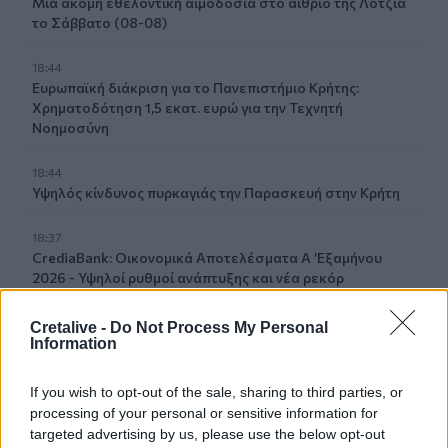
Μία ακόμη εθελοντική αιμοδοσία στο αίθριο της Λότζια
το Σάββατο (08-08)
18:44
Ευρωπαϊκή διάκριση για το Πανεπιστήμιο Κρήτης:
Χρηματοδότηση 1,5 εκατ. ευρώ για την Τεχνητή
Νοημοσύνη
18:44
Υψηλός κίνδυνος πυρκαγιάς την Παρασκευή στην Κρήτη
18:37
CrediaBank: Οικονομικά Αποτελέσματα A ’Εξαμήνου
2026 - Υψηλοί ρυθμοί ανάπτυξης και νέα ρεκόρ
επιδόσεων
Cretalive -
Do Not Process My Personal
18:32
Information
Αγωνία για την 20χρονη Ραφαέλα: Από το ΠΑΓΝΗ στην
Αθήνα η φοιτήτρια που τραυματίστηκε σε τροχαίο στο
If you wish to opt-out of the sale, sharing to third parties, or
ΙΤΕ
processing of your personal or sensitive information for
targeted advertising by us, please use the below opt-out
18:19