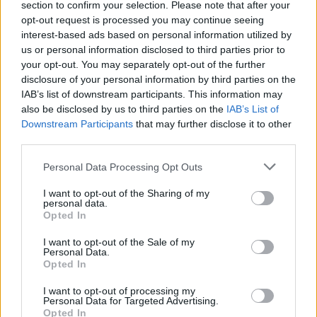
section to confirm your selection. Please note that after your
Δύο συλλήψεις για την υπόθεση του 72χρονου που είχε
opt-out request is processed you may continue seeing
βρεθεί νεκρός σε αυτοκίνητο στα Άνω Λιόσια
interest-based ads based on personal information utilized by
us or personal information disclosed to third parties prior to
18:09
your opt-out. You may separately opt-out of the further
Ντύθηκε «Χάρος», ανέβηκε στην οροφή νοσοκομείου
disclosure of your personal information by third parties on the
και... σκόρπισε τον τρόμο
IAB’s list of downstream participants. This information may
also be disclosed by us to third parties on the
IAB’s List of
18:05
Downstream Participants
that may further disclose it to other
Γιώργος Σφακιανάκης: Η παρέμβαση για το
third parties.
μεταναστευτικό με φόντο τη Θέουτα
Personal Data Processing Opt Outs
18:04
I want to opt-out of the Sharing of my
Υπ. Παιδείας: Ανακοινώθηκαν 95 ειδικότητες και 860
personal data.
τμήματα των ΣΑΕΚ – Πότε ξεκινούν οι αιτήσεις
Opted In
17:56
I want to opt-out of the Sale of my
Personal Data.
Ρέθυμνο: Κάλεσμα των οικοδόμων για μαζική συμμετοχή
Opted In
στο συλλαλητήριο της ΔΕΘ
I want to opt-out of processing my
Personal Data for Targeted Advertising.
Opted In
ΠΕΡΙΣΣΟΤΕΡΑ