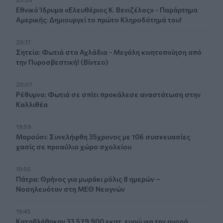
Εθνικό Ίδρυμα «Ελευθέριος Κ. Βενιζέλος» - Παράρτημα
Αμερικής: Δημιουργεί το πρώτο Κληροδότημά του!
20:17
Σητεία: Φωτιά στα Αχλάδια - Μεγάλη κινητοποίηση από
την Πυροσβεστική! (Βίντεο)
20:07
Ρέθυμνο: Φωτιά σε σπίτι προκάλεσε αναστάτωση στην
Καλλιθέα
19:59
Μαρούσι: Συνελήφθη 35χρονος με 106 συσκευασίες
χασίς σε προαύλιο χώρο σχολείου
19:55
Πάτρα: Θρήνος για μωράκι μόλις 8 ημερών –
Νοσηλευόταν στη ΜΕΘ Νεογνών
19:45
Καταβλήθηκαν 33.579.900 εκατ. ευρώ για την αγορά