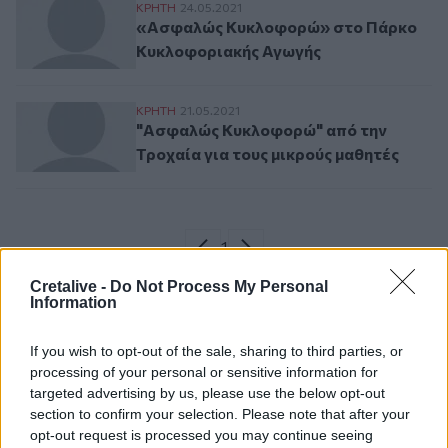
«Ασφαλώς Κυκλοφορώ» στο Πάρκο Κυκλ
ΚΡΗΤΗ
24.05.2021
«Ασφαλώς Κυκλοφορώ» στο Πάρκο
Κυκλοφοριακής Αγωγής
"Ασφαλώς Κυκλοφορώ" από την Τροχαία γ
ΚΡΗΤΗ
21.05.2021
"Ασφαλώς Κυκλοφορώ" από την
Τροχαία για τους μικρούς μαθητές
Σελιδοποίηση
Current page
1
Προηγούμενη σελίδα
Next page
Cretalive -
Do Not Process My Personal
Information
If you wish to opt-out of the sale, sharing to third parties, or
Ροή ειδήσεων
Δημοφιλή
processing of your personal or sensitive information for
targeted advertising by us, please use the below opt-out
section to confirm your selection. Please note that after your
21:39
opt-out request is processed you may continue seeing