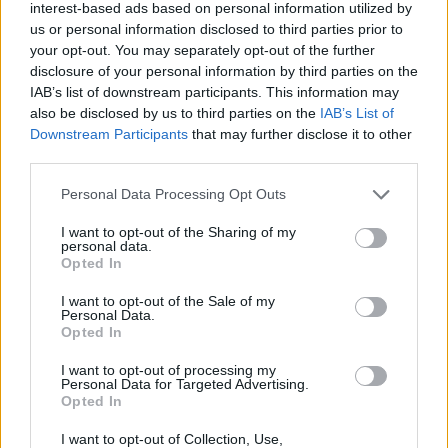
Λαμία: Απατεώνες άρπαξαν μεγάλο χρηματικό ποσό από
interest-based ads based on personal information utilized by
ηλικιωμένη
us or personal information disclosed to third parties prior to
your opt-out. You may separately opt-out of the further
21:33
disclosure of your personal information by third parties on the
Μεσογειακή φώκια έκανε στάση για ξεκούραση στην
IAB’s list of downstream participants. This information may
παραλία της Αγίας Βάσως στο Τρίκερι
also be disclosed by us to third parties on the
IAB’s List of
Downstream Participants
that may further disclose it to other
21:31
third parties.
Μεταναστευτικό: Σύλληψη 18χρονου διακινητή για την
"καραβιά" στον Τσούτσουρα
Personal Data Processing Opt Outs
I want to opt-out of the Sharing of my
21:11
personal data.
Δημοπρατείται η μπάλα των ιστορικών γκολ του
Opted In
Μαραντόνα επί της Αγγλίας στο Μουντιάλ 1986
I want to opt-out of the Sale of my
Personal Data.
21:08
Opted In
Διεθνείς διακρίσεις για τη μαθητική ταινία stop motion
«Shared Weights» του 8ου Γυμνασίου Ηρακλείου
I want to opt-out of processing my
Personal Data for Targeted Advertising.
Opted In
20:57
ΥΠΑΑΤ – ΑΑΔΕ: Υπεγράφη κοινή απόφαση για
I want to opt-out of Collection, Use,
επενδύσεις 263,5 εκατ. ευρώ