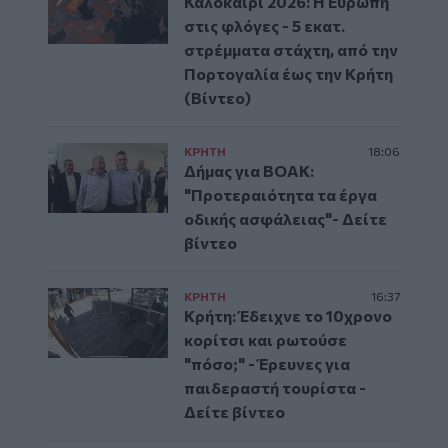
Καλοκαίρι 2026: Η Ευρώπη
στις φλόγες - 5 εκατ.
στρέμματα στάχτη, από την
Πορτογαλία έως την Κρήτη
(Βίντεο)
ΚΡΗΤΗ
18:06
Δήμας για ΒΟΑΚ:
"Προτεραιότητα τα έργα
οδικής ασφάλειας"- Δείτε
βίντεο
ΚΡΗΤΗ
16:37
Κρήτη: Έδειχνε το 10χρονο
κορίτσι και ρωτούσε
"πόσο;" - Έρευνες για
παιδεραστή τουρίστα -
Δείτε βίντεο