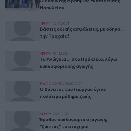
Διευθυντής α'βαθμιας Εκπαίδευσης
Ηρακλείου
Βάσεις οδικής ασφάλειας, με οδηγό... την
ΚΡΗΤΗ
22.11.2021
Βάσεις οδικής ασφάλειας, με οδηγό...
την Τροχαία!
Τα Ανώγεια ... στο Ηράκλειο, λόγω κυκλ
ΚΡΗΤΗ
19.11.2021
Τα Ανώγεια ... στο Ηράκλειο, λόγω
κυκλοφοριακής αγωγής
Ο θάνατος του Γιώργου έγινε πολύτιμο μ
ΕΙΔΑ-ΑΚΟΥΣΑ
25.10.2021
Ο θάνατος του Γιώργου έγινε
πολύτιμο μάθημα ζωής
Έμαθαν κυκλοφοριακή αγωγή, "ζώντας" τ
ΚΡΗΤΗ
21.10.2021
Έμαθαν κυκλοφοριακή αγωγή,
"ζώντας" το ατύχημα!