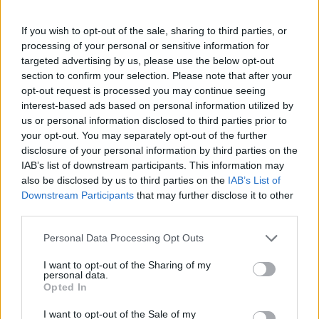
Ευρωπαϊκής Εισαγγελίας
If you wish to opt-out of the sale, sharing to third parties, or
Μαρινάκης: Οι εκλογές θα γίνουν στο τέλο
ΕΛΛAΔΑ
31.03.2026
processing of your personal or sensitive information for
Μαρινάκης: Οι εκλογές θα γίνουν στο
targeted advertising by us, please use the below opt-out
τέλος της τετραετίας
section to confirm your selection. Please note that after your
opt-out request is processed you may continue seeing
interest-based ads based on personal information utilized by
us or personal information disclosed to third parties prior to
Σελιδοποίηση
your opt-out. You may separately opt-out of the further
Current page
2
Προηγούμενη σελίδα
Next page
disclosure of your personal information by third parties on the
IAB’s list of downstream participants. This information may
also be disclosed by us to third parties on the
IAB’s List of
Downstream Participants
that may further disclose it to other
third parties.
Ροή ειδήσεων
Δημοφιλή
Personal Data Processing Opt Outs
I want to opt-out of the Sharing of my
20:41
personal data.
Το συγκινητικό αντίο της Μπαρτσελόνα στον πατέρα του
Opted In
Μέσι
I want to opt-out of the Sale of my