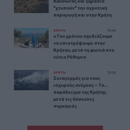
Καύσωνας και ξηρασία
"χτυπούν" την αγροτική
παραγωγή και στην Κρήτη
ΚΡΗΤΗ
15:40
«Του χρόνου σχεδιάζουμε
να επιστρέψουμε στην
Κρήτη», μετά τη φωτιά στο
νότιο Ρέθυμνο
ΚΡΗΤΗ
13:28
Συναγερμός για τους
ισχυρούς ανέμους – Το...
παράδειγμα της Κρήτης
μετά τις δύσκολες
πυρκαγιές