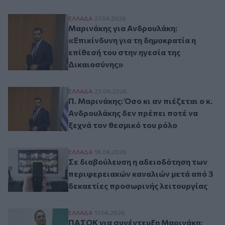
Μαρινάκης για Ανδρουλάκη: «Επικίνδυνη γ
ΕΛΛAΔΑ
27.04.2026
Μαρινάκης για Ανδρουλάκη:
«Επικίνδυνη για τη δημοκρατία η
επίθεσή του στην ηγεσία της
Δικαιοσύνης»
Π. Μαρινάκης: Όσο κι αν πιέζεται ο κ. Αν
ΕΛΛAΔΑ
23.04.2026
Π. Μαρινάκης: Όσο κι αν πιέζεται ο κ.
Ανδρουλάκης δεν πρέπει ποτέ να
ξεχνά τον θεσμικό του ρόλο
Σε διαβούλευση η αδειοδότηση των περιφ
ΕΛΛAΔΑ
18.04.2026
Σε διαβούλευση η αδειοδότηση των
περιφερειακών καναλιών μετά από 3
δεκαετίες προσωρινής λειτουργίας
ΠΑΣΟΚ για συνέντευξη Μαρινάκη: «Αδιανό
ΕΛΛAΔΑ
17.04.2026
ΠΑΣΟΚ για συνέντευξη Μαρινάκη: