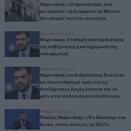
Μαρινάκης: «Ο φανατισμός που
μετατρέπει τη διαφωνία σε θάνατο
δεν μπορεί να γίνει ανεκτός»
Μαρινάκης: Σταθερή προτεραιότητα της 
ΕΛΛAΔΑ
03.05.2026
Μαρινάκης: Σταθερή προτεραιότητα
της κυβέρνησης η κατοχύρωση της
πολυφωνίας
Μαρινάκης για Ανδρουλάκη: Ενώ ήταν σε σ
ΕΛΛAΔΑ
02.05.2026
Μαρινάκης για Ανδρουλάκη: Ενώ ήταν
σε συνεννόηση με εμάς για τις
Ανεξάρτητες Αρχές έκλεινε και το
μάτι στην υπόλοιπη αντιπολίτευση
Παύλος Μαρινάκης: «Θα δώσουμε ένα δισε
ΕΛΛAΔΑ
02.05.2026
Παύλος Μαρινάκης: «Θα δώσουμε ένα
δισεκ. στους πολίτες το 2027»