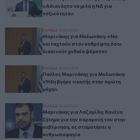
«Αδιανόητο να μιλά η ΝΔ για
τοξικότητα»
Μαρινάκης για Μυλωνάκη: «Να κοιταχτού
ΕΛΛAΔΑ
17.04.2026
Μαρινάκης για Μυλωνάκη: «Να
κοιταχτούν στον καθρέφτη όσοι
διακινούν χυδαία ψέματα»
Παύλος Μαρινάκης για Μυλωνάκη: «Ήδη β
ΕΛΛAΔΑ
15.04.2026
Παύλος Μαρινάκης για Μυλωνάκη:
«Ήδη βγήκε νικητής στην πρώτη
μάχη»
Μαρινάκης για Λαζαρίδη: Κανένα ζήτημα 
ΕΛΛAΔΑ
14.04.2026
Μαρινάκης για Λαζαρίδη: Κανένα
ζήτημα για την παραμονή του στην
κυβέρνηση, ας σταματήσει η
ανθρωποφαγία