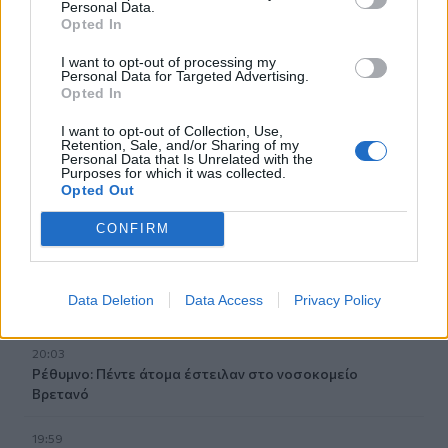
Personal Data.
20:40
Opted In
Ταϊλάνδη: Η στιγμή που ο 14χρονος ανοίγει πυρ και
σκορπάει τον θάνατο σε σχολείο - Σοκαριστικό βίντεο
I want to opt-out of processing my
Personal Data for Targeted Advertising.
Opted In
20:20
Η Χαμάς δηλώνει εκ νέου έτοιμη να εφαρμόσει το σχέδιο
I want to opt-out of Collection, Use,
των ΗΠΑ για τη Γάζα
Retention, Sale, and/or Sharing of my
Personal Data that Is Unrelated with the
Purposes for which it was collected.
20:14
Opted Out
Θλίψη για τον Χανς: Δόθηκε από το Ηράκλειο για
υιοθεσία στην Αθήνα και ο ιδιοκτήτης του τον σκότωσε
CONFIRM
με φρικτό τρόπο
20:05
Data Deletion
Data Access
Privacy Policy
Καλύτερη η εικόνα της φωτιάς στη Μικρή Βίγλα της Νάξου
20:03
Ρέθυμνο: Πέντε άτομα έστειλαν στο νοσοκομείο
Βρετανό
19:59