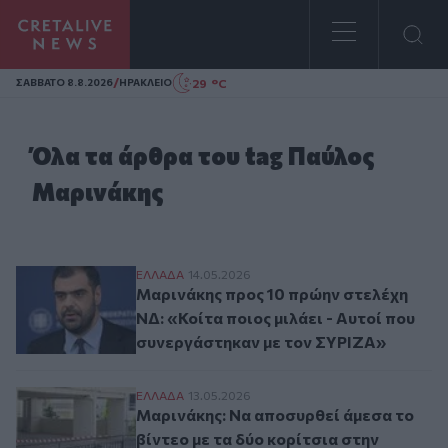
Homepage
/
29 °C
ΣAΒΒΑΤΟ 8.8.2026
ΗΡΑΚΛΕΙΟ
Όλα τα άρθρα του tag Παύλος
Μαρινάκης
Μαρινάκης προς 10 πρώην στελέχη ΝΔ: «Κο
ΕΛΛAΔΑ
14.05.2026
Μαρινάκης προς 10 πρώην στελέχη
ΝΔ: «Κοίτα ποιος μιλάει - Αυτοί που
συνεργάστηκαν με τον ΣΥΡΙΖΑ»
Μαρινάκης: Να αποσυρθεί άμεσα το βίντε
ΕΛΛAΔΑ
13.05.2026
Μαρινάκης: Να αποσυρθεί άμεσα το
βίντεο με τα δύο κορίτσια στην