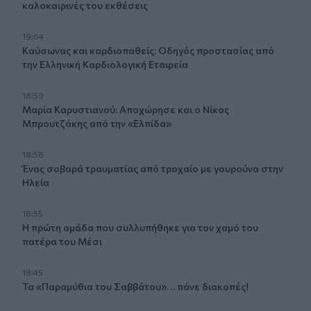
καλοκαιρινές του εκθέσεις
19:04
Καύσωνας και καρδιοπαθείς: Οδηγός προστασίας από
την Ελληνική Καρδιολογική Εταιρεία
18:59
Μαρία Καρυστιανού: Αποχώρησε και ο Νίκος
Μπρουτζάκης από την «Ελπίδα»
18:58
Ένας σοβαρά τραυματίας από τροχαίο με γουρούνα στην
Ηλεία
18:55
Η πρώτη ομάδα που συλλυπήθηκε για τον χαμό του
πατέρα του Μέσι
18:45
Τα «Παραμύθια του Σαββάτου»… πάνε διακοπές!