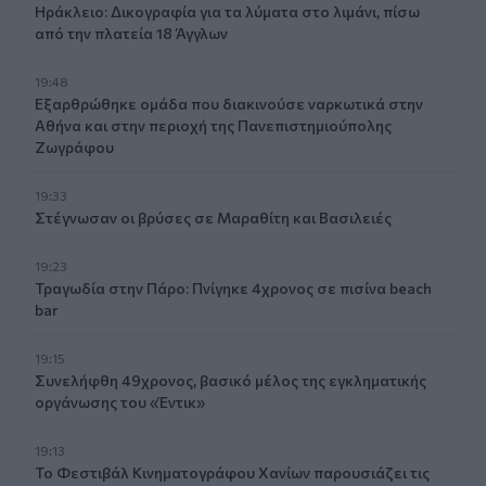
Ηράκλειο: Δικογραφία για τα λύματα στο λιμάνι, πίσω
από την πλατεία 18 Άγγλων
19:48
Εξαρθρώθηκε ομάδα που διακινούσε ναρκωτικά στην
Αθήνα και στην περιοχή της Πανεπιστημιούπολης
Ζωγράφου
19:33
Στέγνωσαν οι βρύσες σε Μαραθίτη και Βασιλειές
19:23
Τραγωδία στην Πάρο: Πνίγηκε 4χρονος σε πισίνα beach
bar
19:15
Συνελήφθη 49χρονος, βασικό μέλος της εγκληματικής
οργάνωσης του «Έντικ»
19:13
Το Φεστιβάλ Κινηματογράφου Χανίων παρουσιάζει τις