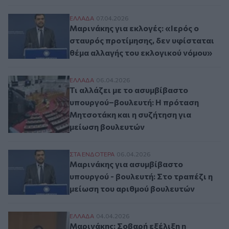
Μαρινάκης για εκλογές: «Ιερός ο σταυρός
ΕΛΛAΔΑ
07.04.2026
Μαρινάκης για εκλογές: «Ιερός ο
σταυρός προτίμησης, δεν υφίσταται
θέμα αλλαγής του εκλογικού νόμου»
Τι αλλάζει με το ασυμβίβαστο υπουργού–
ΕΛΛAΔΑ
06.04.2026
Τι αλλάζει με το ασυμβίβαστο
υπουργού–βουλευτή: Η πρόταση
Μητσοτάκη και η συζήτηση για
μείωση βουλευτών
Μαρινάκης για ασυμβίβαστο υπουργού - β
ΣΤΑ ΕΝΔΟΤΕΡΑ
06.04.2026
Μαρινάκης για ασυμβίβαστο
υπουργού - βουλευτή: Στο τραπέζι η
μείωση του αριθμού βουλευτών
Μαρινάκης: Σοβαρή εξέλιξη η ανακοίνωση
ΕΛΛAΔΑ
04.04.2026
Μαρινάκης: Σοβαρή εξέλιξη η