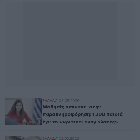
Μαθητές απέναντι στην παραπληροφόρηση:
ΕΛΛAΔΑ
08.05.2026
Μαθητές απέναντι στην
παραπληροφόρηση: 1.200 παιδιά
έγιναν «κριτικοί αναγνώστες»
Μαρινάκης: «Ο φανατισμός που μετατρέπει
ΕΛΛAΔΑ
05.05.2026