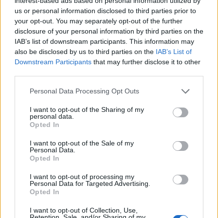
interest-based ads based on personal information utilized by
«Το Δικαίωμα» γίνεται λογοτεχνία: Ο Δήμος Αγίου
us or personal information disclosed to third parties prior to
Νικολάου προκηρύσσει τον 33ο Πανελλήνιο Λογοτεχνικό
your opt-out. You may separately opt-out of the further
Διαγωνισμό
disclosure of your personal information by third parties on the
IAB’s list of downstream participants. This information may
09:57
also be disclosed by us to third parties on the
IAB’s List of
Κέιτι Πέρι και Τζάστιν Τριντό αχώριστοι στις διακοπές
Downstream Participants
that may further disclose it to other
τους στην Ελλάδα
third parties.
09:54
Personal Data Processing Opt Outs
Περιφέρεια Κρήτης: Σε εξέλιξη το Πρόγραμμα
Καταπολέμησης Κουνουπιών 2026–2028
I want to opt-out of the Sharing of my
personal data.
Opted In
09:47
ΒΟΑΚ: Κυκλοφοριακές ρυθμίσεις στην περιοχή της
I want to opt-out of the Sale of my
γέφυρας Ξηροποτάμου
Personal Data.
Opted In
09:47
I want to opt-out of processing my
Τα ισχυρότερα και τα ασθενέστερα διαβατήρια στον
Personal Data for Targeted Advertising.
κόσμο το 2026
Opted In
I want to opt-out of Collection, Use,
09:36
Retention, Sale, and/or Sharing of my