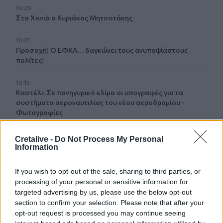
10:26
Στα Χανιά ο Κυριάκος Μητσοτάκης
10:17
Προσοχή! Ο ΕΦΚΑ… δαγκώνει τους ανυποψίαστους
πολίτες!
10:15
Καστέλι: Σε πανηγυρικό κλίμα οι υπογραφές για τα
συστήματα αεροναυτιλίας του νέου αεροδρομίου -
Φωτογραφίες
10:09
Cretalive -
Do Not Process My Personal
Η μεγάλη αλλαγή στις συσκευασίες: Τι αλλάζει στην ΕΕ
Information
από τις 12 Αυγούστου
If you wish to opt-out of the sale, sharing to third parties, or
10:07
processing of your personal or sensitive information for
Τι θα δούμε στα Κηποθέατρα Ηρακλείου το
targeted advertising by us, please use the below opt-out
Σαββατοκύριακο
section to confirm your selection. Please note that after your
opt-out request is processed you may continue seeing
10:00