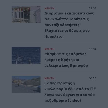
ΚΡΗΤΗ
09:35
Διορισμοί εκπαιδευτικών:
Δεν καλύπτουν ούτε τις
συνταξιοδοτήσεις-
Ελάχιστες οι θέσεις στο
Ηράκλειο
ΚΡΗΤΗ
08:34
«Καμίνι» τις επόμενες
ημέρες η Κρήτη και
μελτέμια έως 8 μποφόρ
ΚΡΗΤΗ
10:36
Εκ περιτροπής η
κυκλοφορία έξω από το ΙΤΕ
λόγω των έργων για το νέο
πεζοδρόμιο (video)