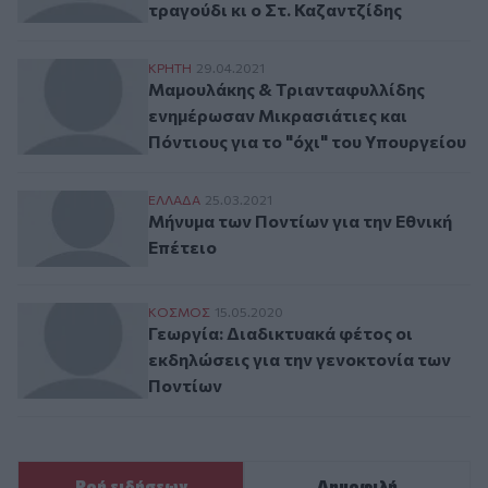
τραγούδι κι ο Στ. Καζαντζίδης
Μαμουλάκης & Τριανταφυλλίδης ενημέρωσα
ΚΡΗΤΗ
29.04.2021
Μαμουλάκης & Τριανταφυλλίδης
ενημέρωσαν Μικρασιάτιες και
Πόντιους για το "όχι" του Υπουργείου
Μήνυμα των Ποντίων για την Εθνική Επέτε
ΕΛΛAΔΑ
25.03.2021
Μήνυμα των Ποντίων για την Εθνική
Επέτειο
Γεωργία: Διαδικτυακά φέτος οι εκδηλώσει
ΚΟΣΜΟΣ
15.05.2020
Γεωργία: Διαδικτυακά φέτος οι
εκδηλώσεις για την γενοκτονία των
Ποντίων
Ροή ειδήσεων
Δημοφιλή