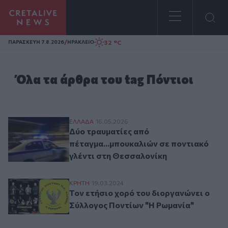
Homepage
/
32 °C
ΠΑΡΑΣΚΕΥΗ 7.8.2026
ΗΡΑΚΛΕΙΟ
Όλα τα άρθρα του tag Πόντιοι
Δύο τραυματίες από πέταγμα...μπουκαλιώ
ΕΛΛAΔΑ
16.05.2026
Δύο τραυματίες από
πέταγμα...μπουκαλιών σε ποντιακό
γλέντι στη Θεσσαλονίκη
Τον ετήσιο χορό του διοργανώνει ο Σύλλ
ΚΡΗΤΗ
19.03.2024
Τον ετήσιο χορό του διοργανώνει ο
Σύλλογος Ποντίων "Η Ρωμανία"