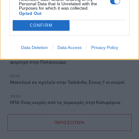
Γουδί: Χωρίς τις αισθήσεις της ανασύρθηκε 53χρονη από
Personal Data that Is Unrelated with the
Purposes for which it was collected.
ακάλυπτο πολυκατοικίας
Opted Out
09:35
CONFIRM
Διορισμοί εκπαιδευτικών: Δεν καλύπτουν ούτε τις
συνταξιοδοτήσεις- Ελάχιστες οι θέσεις στο Ηράκλειο
Data Deletion
Data Access
Privacy Policy
09:28
Σέρρες: Δύο νεκροί μετά από μετωπική σύγκρουση ΙΧ με
φορτηγό στην Παλαιοκώμη
09:13
Μακελειό σε σχολείο στην Ταϊλάνδη: Στους 7 οι νεκροί
09:00
ΗΠΑ: Ένας νεκρός από τις πυρκαγιές στην Καλιφόρνια
ΠΕΡΙΣΣΟΤΕΡΑ