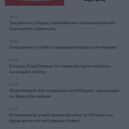
10:57
Τροχαίο στις Σέρρες: «Διαλύθηκαν» τα αυτοκίνητα από
τη μετωπική σύγκρουση
10:46
Ξεπέρασαν τις 4.000 τα κρούσματα Εμπολα στο Κονγκό
10:39
Ευτύχιος Σαρτζετάκης: Οι πυρκαγιές έχουν τεράστιο
οικονομικό κόστος
10:38
Εξιχνιάστηκαν δύο εμπρησμοί στο Ρέθυμνο - Δικογραφία
σε βάρος δύο ανδρών
10:36
Εκ περιτροπής η κυκλοφορία έξω από το ΙΤΕ λόγω των
έργων για το νέο πεζοδρόμιο (video)