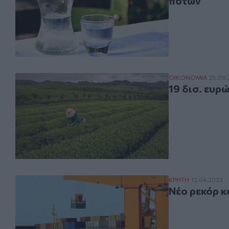
ποτών
19 δισ. ευρώ ο 
ΟΙΚΟΝΟΜΙΑ
25.09.
19 δισ. ευρ
Νέο ρεκόρ κατέρ
ΚΡΗΤΗ
12.04.2023
Νέο ρεκόρ κ