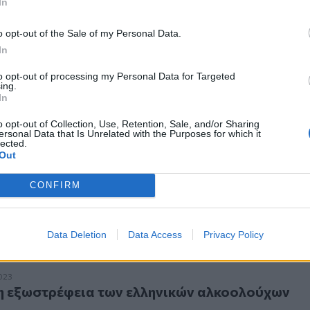
In
o opt-out of the Sale of my Personal Data.
In
to opt-out of processing my Personal Data for Targeted
ing.
ς για ποτά "μπόμπες"
In
ώσεις για ποτά "μπόμπες"
o opt-out of Collection, Use, Retention, Sale, and/or Sharing
ersonal Data that Is Unrelated with the Purposes for which it
αρακτηριστικά προδίδουν τα ποτά «μπόμπες»
lected.
α χαρακτηριστικά προδίδουν τα ποτά «μπόμπ
Out
CONFIRM
Data Deletion
Data Access
Privacy Policy
ξωστρέφεια των ελληνικών αλκοολούχων ποτών
2023
 η εξωστρέφεια των ελληνικών αλκοολούχων