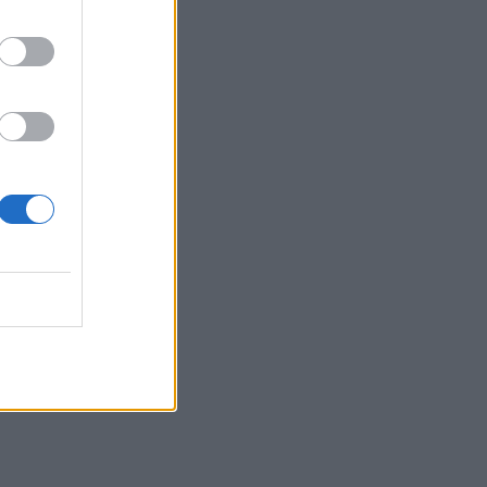
Πρέβελης από τη μεγάλη πυρκαγιά
15:44
Χρηματοδότηση-ανάσα για τον
παραλιακό δρόμο του Αγίου Βασιλείου
μετά τις πυρκαγιές
15:41
Συναγερμός στο «Ελευθέριος
Βενιζέλος»: 37χρονος επιχείρησε να
πετάξει με τέσσερα μαχαίρια σε
ες»
χειραποσκευή
15:36
Με λαμπρότητα η γιορτή της
Μεταμορφώσεως του Σωτήρος στο
Αρκαλοχώρι - Φωτογραφίες
15:31
Αναθεώρηση ορίων δαπανών για ΣΑΕΚ
και Σχολεία Δεύτερης Ευκαιρίας