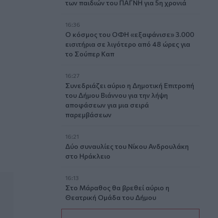
των παιδιών του ΠΑΓΝΗ για 5η χρονιά
16:36
Ο κόσμος του ΟΦΗ «εξαφάνισε» 3.000
εισιτήρια σε λιγότερο από 48 ώρες για
το Σούπερ Καπ
16:27
Συνεδριάζει αύριο η Δημοτική Επιτροπή
ην κατανάλωση νανοπλαστικών
του Δήμου Βιάννου για την λήψη
αποφάσεων για μια σειρά
παρεμβάσεων
16:21
Δύο συναυλίες του Νίκου Ανδρουλάκη
στο Ηράκλειο
16:13
Στο Μάραθος θα βρεθεί αύριο η
Θεατρική Ομάδα του Δήμου
Μαλεβιζίου