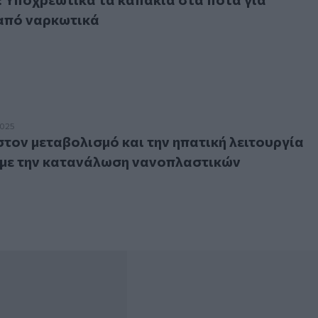
από ναρκωτικά
ν μεταβολισμό και την ηπατική λειτουργία συνδέονται με τ
2025
στον μεταβολισμό και την ηπατική λειτουργία
 με την κατανάλωση νανοπλαστικών