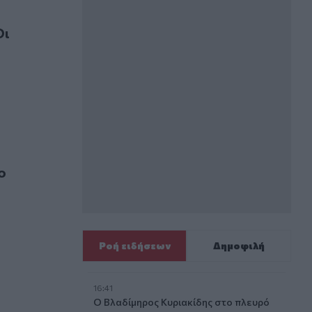
tra tips
Οι
τόπισε η Κινητή Ομάδα Ελέγχου - Βίντεο
ο
Ροή ειδήσεων
Δημοφιλή
16:41
ικά
Ο Βλαδίμηρος Κυριακίδης στο πλευρό