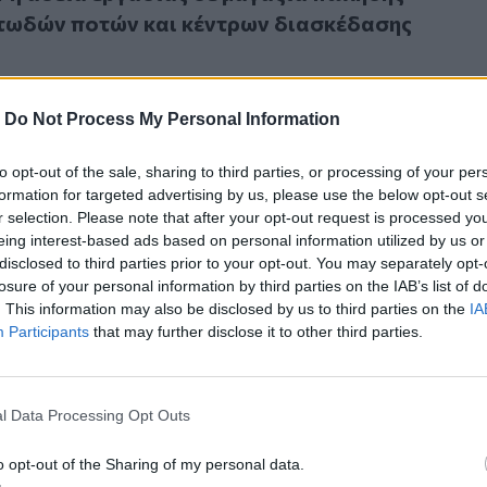
τωδών ποτών και κέντρων διασκέδασης
-
Do Not Process My Personal Information
to opt-out of the sale, sharing to third parties, or processing of your per
ή έρευνα για τον εμπλεκόμενο υπάλληλο σε κύκλωμα λαθρε
2024
formation for targeted advertising by us, please use the below opt-out s
ρική έρευνα για τον εμπλεκόμενο υπάλληλο σε
r selection. Please note that after your opt-out request is processed y
θρεμπορίας ποτών
eing interest-based ads based on personal information utilized by us or
disclosed to third parties prior to your opt-out. You may separately opt-
losure of your personal information by third parties on the IAB’s list of
. This information may also be disclosed by us to third parties on the
IA
Participants
that may further disclose it to other third parties.
η αντιμέτωπη η ελληνική βιομηχανία τροφίμων
2024
l Data Processing Opt Outs
ρίση αντιμέτωπη η ελληνική βιομηχανία τροφίμ
o opt-out of the Sharing of my personal data.