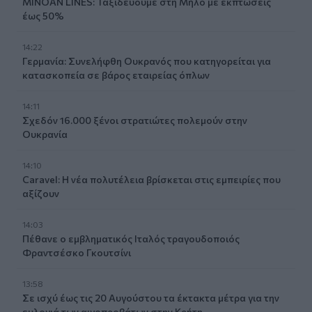
MINOAN LINES: Ταξιδεύουμε στη Μήλο με εκπτώσεις
έως 50%
14:22
Γερμανία: Συνελήφθη Ουκρανός που κατηγορείται για
κατασκοπεία σε βάρος εταιρείας όπλων
14:11
Σχεδόν 16.000 ξένοι στρατιώτες πολεμούν στην
Ουκρανία
14:10
Caravel: Η νέα πολυτέλεια βρίσκεται στις εμπειρίες που
αξίζουν
14:03
Πέθανε ο εμβληματικός Ιταλός τραγουδοποιός
Φραντσέσκο Γκουτσίνι
13:58
Σε ισχύ έως τις 20 Αυγούστου τα έκτακτα μέτρα για την
ευλογιά των αιγοπροβάτων στην Κρήτη