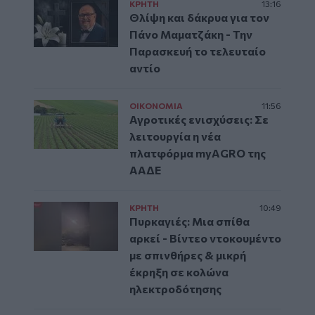
ΚΡΗΤΗ
13:16
Θλίψη και δάκρυα για τον
Πάνο Μαματζάκη - Την
Παρασκευή το τελευταίο
αντίο
ΟΙΚΟΝΟΜΙΑ
11:56
Αγροτικές ενισχύσεις: Σε
λειτουργία η νέα
πλατφόρμα myAGRO της
ΑΑΔΕ
ΚΡΗΤΗ
10:49
Πυρκαγιές: Μια σπίθα
αρκεί - Βίντεο ντοκουμέντο
με σπινθήρες & μικρή
έκρηξη σε κολώνα
ηλεκτροδότησης