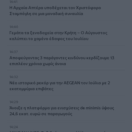
14:41
Η Αρχαία Απτέρα υποδέχεται τον Χριστόφορο
Σταμπόγλη σε μια μοναδική συναυλία
14:40
Γεμάτα τα ξενοδοχεία στην Κρήτη – Ο Αύγουστος
καλύπτει το χαμένο έδαφος του Ιουλίου
14:37
Αποφεύγοντας 3 παράγοντες κινδύνου κερδίζουμε 13
επιπλέον χρόνια χωρίς άνοια
14:32
Νέο ιστορικό ρεκόρ για την AEGEAN τον Ιούλιο με 2
εκατομμύρια επιβάτες
14:29
Άνοιξε η πλατφόρμα για ενισχύσεις de minimis ύψους
24,6 εκατ. ευρώ σε παραγωγούς
14:24