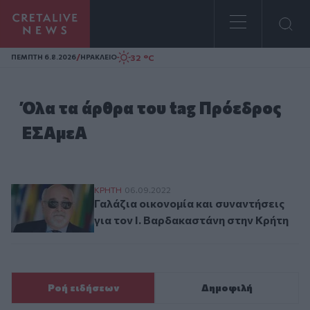
Homepage
/
32 °C
ΠΕΜΠΤΗ 6.8.2026
ΗΡΑΚΛΕΙΟ
Όλα τα άρθρα του tag Πρόεδρος
ΕΣΑμεΑ
Γαλάζια οικονομία και συναντήσεις για τ
ΚΡΗΤΗ
06.09.2022
Γαλάζια οικονομία και συναντήσεις
για τον Ι. Βαρδακαστάνη στην Κρήτη
Ροή ειδήσεων
Δημοφιλή