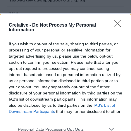
13:48
Σύσκεψη στον ΕΟΦ για την ομαλή ροή της εφοδιαστικής
αλυσίδας φαρμάκων
Cretalive -
Do Not Process My Personal
Information
13:34
Πέθανε ο πεζογράφος Γιάννης Γρηγοράκης
If you wish to opt-out of the sale, sharing to third parties, or
processing of your personal or sensitive information for
targeted advertising by us, please use the below opt-out
13:33
section to confirm your selection. Please note that after your
Τρεις συλλήψεις φερόμενων διακινητών μεταναστών σε
Κρήτη και Χρυσή
opt-out request is processed you may continue seeing
interest-based ads based on personal information utilized by
us or personal information disclosed to third parties prior to
13:16
your opt-out. You may separately opt-out of the further
Θλίψη και δάκρυα για τον Πάνο Μαματζάκη - Την
disclosure of your personal information by third parties on the
Παρασκευή το τελευταίο αντίο
IAB’s list of downstream participants. This information may
also be disclosed by us to third parties on the
IAB’s List of
Downstream Participants
that may further disclose it to other
ΠΕΡΙΣΣΟΤΕΡΑ
third parties.
Personal Data Processing Opt Outs