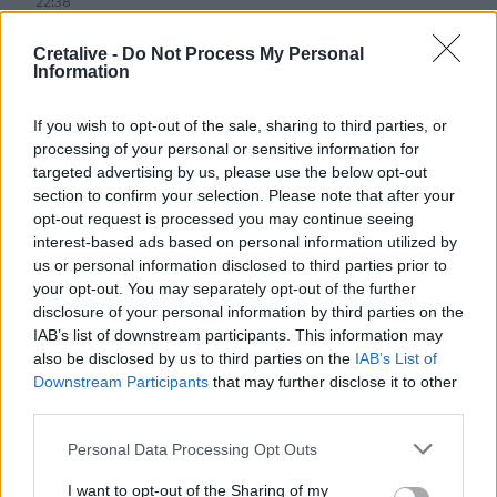
22:38
Ιωάννα Τούνη: Στο νοσοκομείο με τροφική δηλητηρίαση η
influencer
Cretalive -
Do Not Process My Personal
Information
22:32
Νέο χτύπημα στα Στενά του Ορμούζ: Βλήμα έπληξε
If you wish to opt-out of the sale, sharing to third parties, or
πλοίο κοντά στο Khasab του Ομάν
processing of your personal or sensitive information for
targeted advertising by us, please use the below opt-out
22:27
section to confirm your selection. Please note that after your
Παράνοια σε γάμο στη Μαδέρα: Νόμιζαν ότι
opt-out request is processed you may continue seeing
παντρεύονται ο Κριστιάνο Ρονάλντο με την Χεορχίνα -
interest-based ads based on personal information utilized by
Βίντεο
us or personal information disclosed to third parties prior to
your opt-out. You may separately opt-out of the further
22:14
disclosure of your personal information by third parties on the
Nίκη της ΑΕΚ στο τελευταίο φιλικό πριν από τον ΟΦΗ
IAB’s list of downstream participants. This information may
also be disclosed by us to third parties on the
IAB’s List of
22:11
Downstream Participants
that may further disclose it to other
Γιάννης Κωνσταντέλιας: Μπαμπάς για δεύτερη φορά έγινε
third parties.
ο ποδοσφαιριστής του ΠΑΟΚ
Personal Data Processing Opt Outs
I want to opt-out of the Sharing of my
ΠΕΡΙΣΣΟΤΕΡΑ