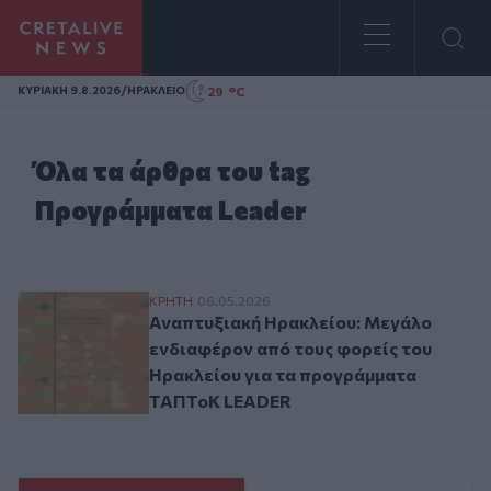
Homepage
/
29 °C
ΚΥΡΙΑΚΗ 9.8.2026
ΗΡΑΚΛΕΙΟ
Όλα τα άρθρα του tag
Προγράμματα Leader
Αναπτυξιακή Ηρακλείου: Μεγάλο ενδιαφέ
ΚΡΗΤΗ
06.05.2026
Αναπτυξιακή Ηρακλείου: Μεγάλο
ενδιαφέρον από τους φορείς του
Ηρακλείου για τα προγράμματα
ΤΑΠΤοΚ LEADER