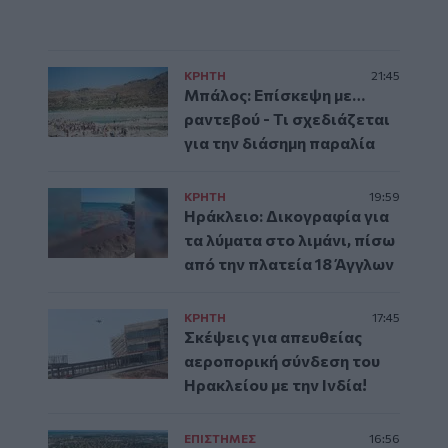
ΚΡΗΤΗ
21:45
Μπάλος: Επίσκεψη με…
ραντεβού - Τι σχεδιάζεται
για την διάσημη παραλία
ΚΡΗΤΗ
19:59
Ηράκλειο: Δικογραφία για
τα λύματα στο λιμάνι, πίσω
από την πλατεία 18 Άγγλων
ΚΡΗΤΗ
17:45
Σκέψεις για απευθείας
αεροπορική σύνδεση του
Ηρακλείου με την Ινδία!
ΕΠΙΣΤΗΜΕΣ
16:56