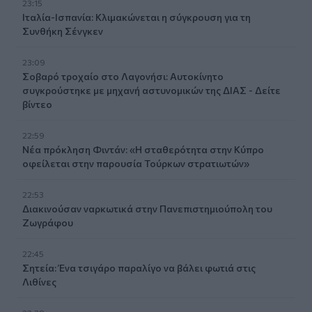
23:15
Ιταλία-Ισπανία: Κλιμακώνεται η σύγκρουση για τη
Συνθήκη Σένγκεν
23:09
Σοβαρό τροχαίο στο Λαγονήσι: Αυτοκίνητο
συγκρούστηκε με μηχανή αστυνομικών της ΔΙΑΣ - Δείτε
βίντεο
22:59
Νέα πρόκληση Φιντάν: «Η σταθερότητα στην Κύπρο
οφείλεται στην παρουσία Τούρκων στρατιωτών»
22:53
Διακινούσαν ναρκωτικά στην Πανεπιστημιούπολη του
Ζωγράφου
22:45
Σητεία: Ένα τσιγάρο παραλίγο να βάλει φωτιά στις
Λιθίνες