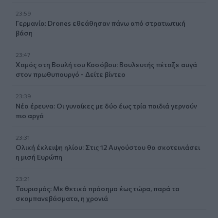
23:59
Γερμανία: Drones εθεάθησαν πάνω από στρατιωτική
βάση
23:47
Χαμός στη Βουλή του Κοσόβου: Βουλευτής πέταξε αυγά
στον πρωθυπουργό - Δείτε βίντεο
23:39
Νέα έρευνα: Οι γυναίκες με δύο έως τρία παιδιά γερνούν
πιο αργά
23:31
Ολική έκλειψη ηλίου: Στις 12 Αυγούστου θα σκοτεινιάσει
η μισή Ευρώπη
23:21
Τουρισμός: Με θετικό πρόσημο έως τώρα, παρά τα
σκαμπανεβάσματα, η χρονιά