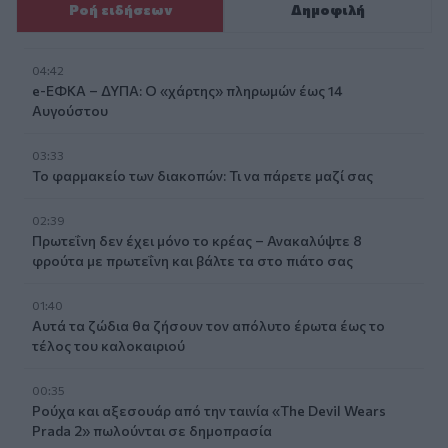
Ροή ειδήσεων
Δημοφιλή
04:42
e-ΕΦΚΑ – ΔΥΠΑ: Ο «χάρτης» πληρωμών έως 14
Αυγούστου
03:33
Το φαρμακείο των διακοπών: Τι να πάρετε μαζί σας
02:39
Πρωτεΐνη δεν έχει μόνο το κρέας – Ανακαλύψτε 8
φρούτα με πρωτεΐνη και βάλτε τα στο πιάτο σας
01:40
Αυτά τα ζώδια θα ζήσουν τον απόλυτο έρωτα έως το
τέλος του καλοκαιριού
00:35
Ρούχα και αξεσουάρ από την ταινία «The Devil Wears
Prada 2» πωλούνται σε δημοπρασία