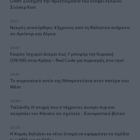
ΟΦΗ: Συνέχισε την προετοιμασία του ενόψει τελικού
Σούπερ Καπ
21:01
Νεκρός ανασύρθηκε 43χρονος από τη θάλασσα ανάμεσα
σε Αγκίστρι και Αίγινα
20:47
Καιρός: Ισχυροί άνεμοι έως 7 μποφόρ την Κυριακή
(09/08) στην Κρήτη – Red Code για πυρκαγιές στο νησί
20:41
Το συγκινητικό αντίο της Μπαρτσελόνα στον πατέρα του
Μέσι
20:40
Ταϊλάνδη: Η στιγμή που ο 14χρονος ανοίγει πυρ και
σκορπάει τον θάνατο σε σχολείο - Σοκαριστικό βίντεο
20:20
Η Χαμάς δηλώνει εκ νέου έτοιμη να εφαρμόσει το σχέδιο
των ΗΠΑ για τη Γάζα