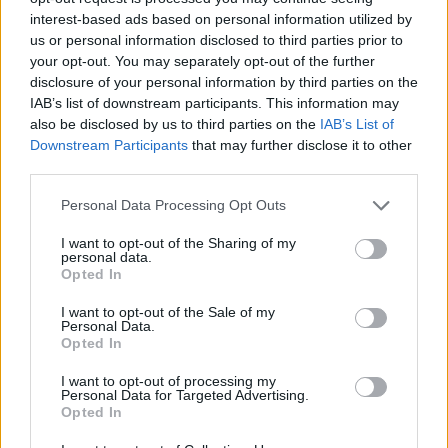
interest-based ads based on personal information utilized by
us or personal information disclosed to third parties prior to
your opt-out. You may separately opt-out of the further
Ροή ειδήσεων
Δημοφιλή
disclosure of your personal information by third parties on the
IAB’s list of downstream participants. This information may
also be disclosed by us to third parties on the
IAB’s List of
22:38
Downstream Participants
that may further disclose it to other
Ιωάννα Τούνη: Στο νοσοκομείο με τροφική δηλητηρίαση η
third parties.
influencer
Personal Data Processing Opt Outs
22:32
Νέο χτύπημα στα Στενά του Ορμούζ: Βλήμα έπληξε
I want to opt-out of the Sharing of my
personal data.
πλοίο κοντά στο Khasab του Ομάν
Opted In
22:27
I want to opt-out of the Sale of my
Personal Data.
Παράνοια σε γάμο στη Μαδέρα: Νόμιζαν ότι
Opted In
παντρεύονται ο Κριστιάνο Ρονάλντο με την Χεορχίνα -
Βίντεο
I want to opt-out of processing my
Personal Data for Targeted Advertising.
Opted In
22:14
Nίκη της ΑΕΚ στο τελευταίο φιλικό πριν από τον ΟΦΗ