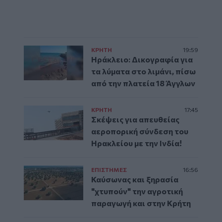
ΚΡΗΤΗ
19:59
Ηράκλειο: Δικογραφία για
τα λύματα στο λιμάνι, πίσω
από την πλατεία 18 Άγγλων
ΚΡΗΤΗ
17:45
Σκέψεις για απευθείας
αεροπορική σύνδεση του
Ηρακλείου με την Ινδία!
ΕΠΙΣΤΗΜΕΣ
16:56
Καύσωνας και ξηρασία
"χτυπούν" την αγροτική
παραγωγή και στην Κρήτη