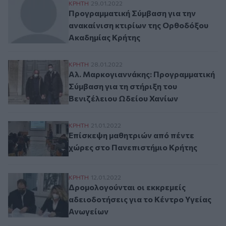
Προγραμματική Σύμβαση για την ανακαίν
ΚΡΗΤΗ
29.01.2022
Προγραμματική Σύμβαση για την
ανακαίνιση κτιρίων της Ορθοδόξου
Ακαδημίας Κρήτης
Αλ. Μαρκογιαννάκης: Προγραμματική Σύμβ
ΚΡΗΤΗ
28.01.2022
Αλ. Μαρκογιαννάκης: Προγραμματική
Σύμβαση για τη στήριξη του
Βενιζέλειου Ωδείου Χανίων
Επίσκεψη μαθητριών από πέντε χώρες στ
ΚΡΗΤΗ
21.01.2022
Επίσκεψη μαθητριών από πέντε
χώρες στο Πανεπιστήμιο Κρήτης
Δρομολογούνται οι εκκρεμείς αδειοδοτήσ
ΚΡΗΤΗ
12.01.2022
Δρομολογούνται οι εκκρεμείς
αδειοδοτήσεις για το Κέντρο Υγείας
Ανωγείων