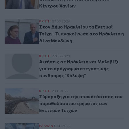
Κέντρου Χανίων
Στον Δήμο Ηρακλείου τα Ενετικά Τείχη - 
ΚΡΗΤΗ
07.03.2024
Στον Δήμο Ηρακλείου τα Ενετικά
Τείχη - Τι ανακοίνωσε στο Ηράκλειο η
Λίνα Μενδώνη
Αιτήσεις σε Ηράκλειο και Μαλεβίζι για 
ΚΡΗΤΗ
27.06.2023
Αιτήσεις σε Ηράκλειο και Μαλεβίζι
για το πρόγραμμα στεγαστικής
συνδρομής "Κάλυψη"
Σύμπραξη για την αποκατάσταση του παρ
ΚΡΗΤΗ
23.11.2022
Σύμπραξη για την αποκατάσταση του
παραθαλάσσιου τμήματος των
Ενετικών Τειχών
Ανησυχία Εργαζόμενων στα ΝΠΔΔ Ερευνη
ΕΛΛAΔΑ
07.11.2022