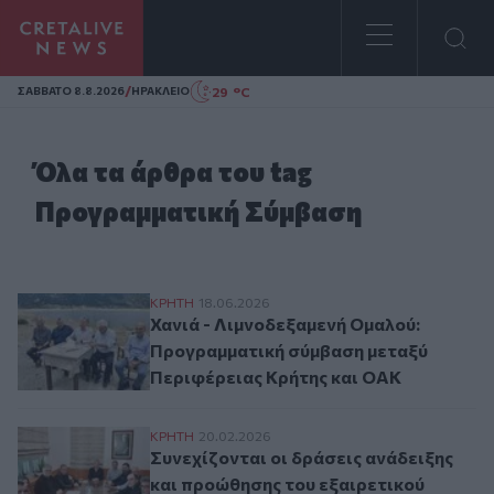
Homepage
/
29 °C
ΣAΒΒΑΤΟ 8.8.2026
ΗΡΑΚΛΕΙΟ
Όλα τα άρθρα του tag
Προγραμματική Σύμβαση
Χανιά - Λιμνοδεξαμενή Ομαλού: Προγραμ
ΚΡΗΤΗ
18.06.2026
Χανιά - Λιμνοδεξαμενή Ομαλού:
Προγραμματική σύμβαση μεταξύ
Περιφέρειας Κρήτης και ΟΑΚ
Συνεχίζονται οι δράσεις ανάδειξης και π
ΚΡΗΤΗ
20.02.2026
Συνεχίζονται οι δράσεις ανάδειξης
και προώθησης του εξαιρετικού