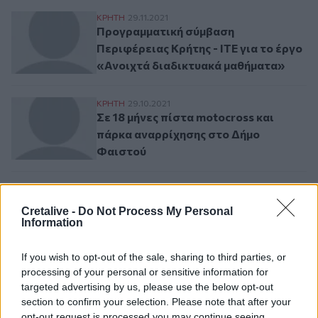
Προγραμματική σύμβαση Περιφέρειας Κρήτ
ΚΡΗΤΗ
29.11.2021
Προγραμματική σύμβαση
Περιφέρειας Κρήτης - ΙΤΕ για το έργο
«Ανοιχτά διαδικτυακά μαθήματα»
Σε 18 μήνες πίστα motocross και πάρκα 
ΚΡΗΤΗ
29.10.2021
Σε 18 μήνες πίστα motocross και
πάρκα αναρρίχησης στο Δήμο
Φαιστού
Πίστα Motocross και Πάρκα Αναρρίχηση
ΚΡΗΤΗ
29.10.2021
Πίστα Motocross και Πάρκα
Cretalive -
Do Not Process My Personal
Αναρρίχησης στη Μεσαρά
Information
If you wish to opt-out of the sale, sharing to third parties, or
processing of your personal or sensitive information for
Σελιδοποίηση
Current page
1
targeted advertising by us, please use the below opt-out
Προηγούμενη σελίδα
Next page
section to confirm your selection. Please note that after your
opt-out request is processed you may continue seeing