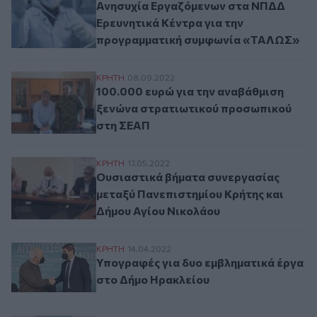
Ανησυχία Εργαζόμενων στα ΝΠΔΔ
Ερευνητικά Κέντρα για την
προγραμματική συμφωνία «ΤΑΛΩΣ»
100.000 ευρώ για την αναβάθμιση ξενών
ΚΡΗΤΗ
08.09.2022
100.000 ευρώ για την αναβάθμιση
ξενώνα στρατιωτικού προσωπικού
στη ΣΕΑΠ
Ουσιαστικά βήματα συνεργασίας μεταξύ 
ΚΡΗΤΗ
17.05.2022
Ουσιαστικά βήματα συνεργασίας
μεταξύ Πανεπιστημίου Κρήτης και
Δήμου Αγίου Νικολάου
Υπογραφές για δυο εμβληματικά έργα στ
ΚΡΗΤΗ
14.04.2022
Υπογραφές για δυο εμβληματικά έργα
στο Δήμο Ηρακλείου