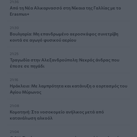
21:36
Από τη Νέα Αλικαρνασσό στη Νίκαια της Γαλλίας με το
Erasmus+
21:30
Βουλγαρία: Μη επανδρωμένο αεροσκάφος συνετρίβη
κοντά σε αγωγό φυσικού αερίου
21:25
Τραγωδία στην Αλεξανδρούπολη: Νεκρός άνδρας που
έπεσε σε πηγάδι
21:16
Ηράκλειο: Με λαμπρότητα και κατάνυξη ο εορτασμός του
Αγίου Μύρωνος
21:08
Κομοτηνή: Στο νοσοκομείο ανήλικος μετά από
κατανάλωση αλκοόλ
21:04