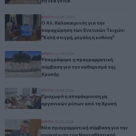
τη νέα γενιά
Ο Αλ. Καλοκαιρινός για την παραχώρηση τ
ΚΡΗΤΗ
02.06.2025
Ο Αλ. Καλοκαιρινός για την
παραχώρηση των Ενετικών Τειχών:
"Kαλή στιγμή, μεγάλη η ευθύνη"
Υπογράφηκε η προγραμματική σύμβαση γι
ΚΡΗΤΗ
02.08.2024
Υπογράφηκε η προγραμματική
σύμβαση για τον καθαρισμό της
Χρυσής
Προχωρά η απομάκρυνση μη οργανικών ρ
ΚΡΗΤΗ
01.08.2024
Προχωρά η απομάκρυνση μη
οργανικών ρύπων από τη Χρυσή
Νέα προγραμματική σύμβαση για την ανα
ΚΡΗΤΗ
19.03.2024
Νέα προγραμματική σύμβαση για την
ανακαίνιση του Ναυταθλητικού