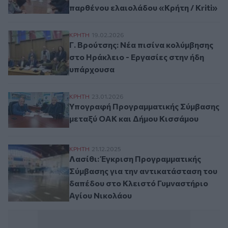
παρθένου ελαιολάδου «Κρήτη / Kriti»
Γ. Βρούτσης: Νέα πισίνα κολύμβησης στο
ΚΡΗΤΗ
19.02.2026
Γ. Βρούτσης: Νέα πισίνα κολύμβησης
στο Ηράκλειο - Εργασίες στην ήδη
υπάρχουσα
Υπογραφή Προγραμματικής Σύμβασης μετ
ΚΡΗΤΗ
23.01.2026
Υπογραφή Προγραμματικής Σύμβασης
μεταξύ ΟΑΚ και Δήμου Κισσάμου
Λασίθι: Έγκριση Προγραμματικής Σύμβαση
ΚΡΗΤΗ
21.12.2025
Λασίθι: Έγκριση Προγραμματικής
Σύμβασης για την αντικατάσταση του
δαπέδου στο Κλειστό Γυμναστήριο
Αγίου Νικολάου