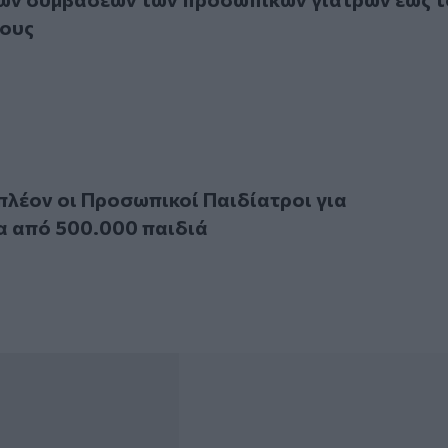
τους
ον οι Προσωπικοί Παιδίατροι για περισσότερα από 500.000
πλέον οι Προσωπικοί Παιδίατροι για
α από 500.000 παιδιά