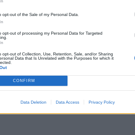
In
o opt-out of the Sale of my Personal Data.
In
to opt-out of processing my Personal Data for Targeted
ing.
ρός χωρίς ... γιατρούς - Στον "αέρα" πάνω από 3,5 εκατομμ
In
γιατρός χωρίς ... γιατρούς - Στον "αέρα" πάνω
τομμύρια πολίτες - Λήγει η προθεσμία
o opt-out of Collection, Use, Retention, Sale, and/or Sharing
ersonal Data that Is Unrelated with the Purposes for which it
lected.
Out
CONFIRM
τρός: Ο θεσμός... ασθενεί
Data Deletion
Data Access
Privacy Policy
γιατρός: Ο θεσμός... ασθενεί