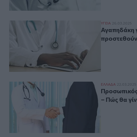
Αγαπηδάκη για 
ΥΓΕΙΑ
26.03.2025
Αγαπηδάκη γ
προστεθούν 
Προσωπικός για
ΕΛΛAΔΑ
22.03.2025
Προσωπικός
– Πώς θα γίν