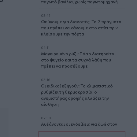
παγωτό βανίλια, χωρίς παγωτομηχανή
05:41
Φεύγουμε για διακοπές; Τα 7 πράγματα
που πρέπει να κάνουμε στο σπίτι πριν
κλείσουμε την πόρτα
04:11
Μαγειρεμένο ρύζι: Πόσο διατηρείται
 παιδιά
στο ψυγείο και τα συχνά λάθη που
πρέπει να προσέξουμε
03:16
Οι ειδικοί εξηγούν: Το κλιματιστικό
ρυθμίζει τη θερμοκρασία, ο
ανεμιστήρας οροφής αλλάζει την
αίσθηση
02:30
Αυξάνονται οι ενδείξεις για ζωή στον
Άρη