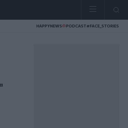
HAPPYNEWS
PODCAST
#FACE_STORIES
λο γιατρό
ια