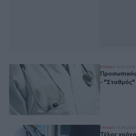
Προσωπικός Γιατ
ΕΛΛAΔΑ
13.06.2025
Προσωπικός 
- "Σταθμός"
Τέλος χρόνου γι
ΕΛΛAΔΑ
01.06.2025
Τέλος χρόνο