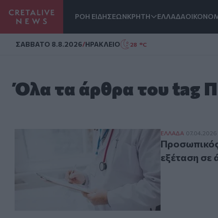
ΡΟΗ ΕΙΔΗΣΕΩΝ
ΚΡΗΤΗ
ΕΛΛΑΔΑ
ΟΙΚΟΝΟΜ
Homepage
ΣAΒΒΑΤΟ 8.8.2026
/
ΗΡΑΚΛΕΙΟ
28 °C
Όλα τα άρθρα του tag 
Προσωπικός για
ΕΛΛAΔΑ
07.04.2026
Προσωπικός 
εξέταση σε 