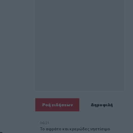
υ μήνα;
Ροή ειδήσεων
Δημοφιλή
06:21
ς
Το αφράτο και κρεμώδες νηστίσιμο
ο