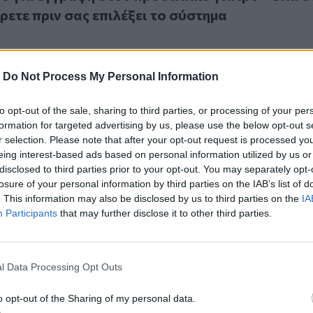
έρετε πριν σας επιλέξει το σύστημα
-
Do Not Process My Personal Information
to opt-out of the sale, sharing to third parties, or processing of your per
τρός: Τελειώνει η προθεσμία για τις εγγραφές
formation for targeted advertising by us, please use the below opt-out s
γιατρός: Τελειώνει η προθεσμία για τις εγγρα
r selection. Please note that after your opt-out request is processed y
eing interest-based ads based on personal information utilized by us or
disclosed to third parties prior to your opt-out. You may separately opt-
losure of your personal information by third parties on the IAB’s list of
. This information may also be disclosed by us to third parties on the
IA
Participants
that may further disclose it to other third parties.
: Επιπλέον 2.000 προσωπικοί γιατροί στο σύστημα τους τελε
l Data Processing Opt Outs
άκη: Επιπλέον 2.000 προσωπικοί γιατροί στο
ς τελευταίους 3 μήνες
o opt-out of the Sharing of my personal data.