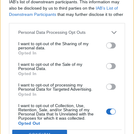
IAB’s list of downstream participants. This information may
also be disclosed by us to third parties on the
IAB’s List of
22:27
Παράνοια σε γάμο στη Μαδέρα: Νόμιζαν ότι
Downstream Participants
that may further disclose it to other
παντρεύονται ο Κριστιάνο Ρονάλντο με την Χεορχίνα -
third parties.
Βίντεο
Personal Data Processing Opt Outs
22:14
I want to opt-out of the Sharing of my
Nίκη της ΑΕΚ στο τελευταίο φιλικό πριν από τον ΟΦΗ
personal data.
Opted In
22:11
I want to opt-out of the Sale of my
Γιάννης Κωνσταντέλιας: Μπαμπάς για δεύτερη φορά έγινε
Personal Data.
ο ποδοσφαιριστής του ΠΑΟΚ
Opted In
I want to opt-out of processing my
Personal Data for Targeted Advertising.
ΠΕΡΙΣΣΟΤΕΡΑ
Opted In
I want to opt-out of Collection, Use,
Retention, Sale, and/or Sharing of my
Personal Data that Is Unrelated with the
Purposes for which it was collected.
Opted Out