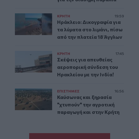
ΚΡΗΤΗ
19:59
Ηράκλειο: Δικογραφία για
τα λύματα στο λιμάνι, πίσω
από την πλατεία 18 Άγγλων
ΚΡΗΤΗ
17:45
Σκέψεις για απευθείας
αεροπορική σύνδεση του
Ηρακλείου με την Ινδία!
ΕΠΙΣΤΗΜΕΣ
16:56
Καύσωνας και ξηρασία
"χτυπούν" την αγροτική
παραγωγή και στην Κρήτη