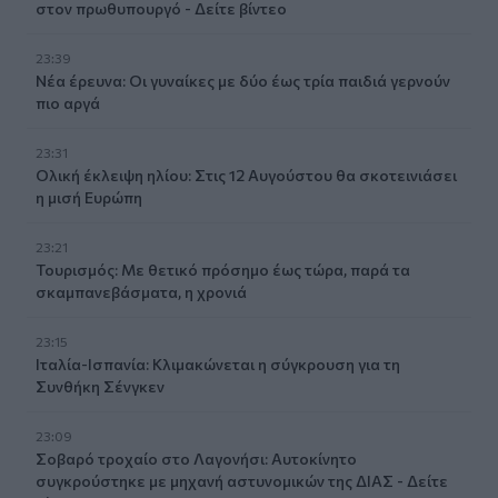
στον πρωθυπουργό - Δείτε βίντεο
23:39
Νέα έρευνα: Οι γυναίκες με δύο έως τρία παιδιά γερνούν
πιο αργά
23:31
Ολική έκλειψη ηλίου: Στις 12 Αυγούστου θα σκοτεινιάσει
η μισή Ευρώπη
23:21
Τουρισμός: Με θετικό πρόσημο έως τώρα, παρά τα
σκαμπανεβάσματα, η χρονιά
23:15
Ιταλία-Ισπανία: Κλιμακώνεται η σύγκρουση για τη
Συνθήκη Σένγκεν
23:09
Σοβαρό τροχαίο στο Λαγονήσι: Αυτοκίνητο
συγκρούστηκε με μηχανή αστυνομικών της ΔΙΑΣ - Δείτε