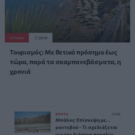
ΕΛΛAΔΑ
23:21
Τουρισμός: Με θετικό πρόσημο έως
τώρα, παρά τα σκαμπανεβάσματα, η
χρονιά
ΚΡΗΤΗ
21:45
Μπάλος: Επίσκεψη με…
ραντεβού - Τι σχεδιάζεται
για την διάσημη παραλία