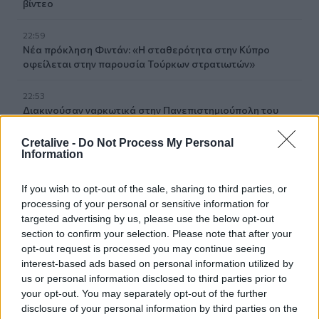
βίντεο
22:59
Νέα πρόκληση Φιντάν: «Η σταθερότητα στην Κύπρο
οφείλεται στην παρουσία Τούρκων στρατιωτών»
22:53
Διακινούσαν ναρκωτικά στην Πανεπιστημιούπολη του
Ζωγράφου
Cretalive -
Do Not Process My Personal
Information
22:45
Σητεία: Ένα τσιγάρο παραλίγο να βάλει φωτιά στις
Λιθίνες
If you wish to opt-out of the sale, sharing to third parties, or
processing of your personal or sensitive information for
22:38
targeted advertising by us, please use the below opt-out
Ιωάννα Τούνη: Στο νοσοκομείο με τροφική δηλητηρίαση η
section to confirm your selection. Please note that after your
influencer
opt-out request is processed you may continue seeing
interest-based ads based on personal information utilized by
22:32
us or personal information disclosed to third parties prior to
Νέο χτύπημα στα Στενά του Ορμούζ: Βλήμα έπληξε
your opt-out. You may separately opt-out of the further
πλοίο κοντά στο Khasab του Ομάν
disclosure of your personal information by third parties on the