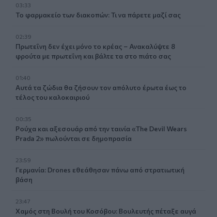
03:33
Το φαρμακείο των διακοπών: Τι να πάρετε μαζί σας
02:39
Πρωτεΐνη δεν έχει μόνο το κρέας – Ανακαλύψτε 8
φρούτα με πρωτεΐνη και βάλτε τα στο πιάτο σας
01:40
Αυτά τα ζώδια θα ζήσουν τον απόλυτο έρωτα έως το
τέλος του καλοκαιριού
00:35
Ρούχα και αξεσουάρ από την ταινία «The Devil Wears
Prada 2» πωλούνται σε δημοπρασία
23:59
Γερμανία: Drones εθεάθησαν πάνω από στρατιωτική
βάση
23:47
Χαμός στη Βουλή του Κοσόβου: Βουλευτής πέταξε αυγά