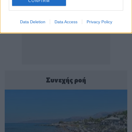
CONFIRM
Data Deletion
Data Access
Privacy Policy
Συνεχής ροή