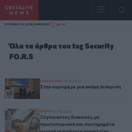
Homepage
/
29 °C
ΚΥΡΙΑΚΗ 9.8.2026
ΗΡΑΚΛΕΙΟ
Όλα τα άρθρα του tag Security
FO.R.S
Στην κορυφή με μια ακόμη διάκριση
ΟΙΚΟΝΟΜΙΑ
30.12.2022
Στην κορυφή με μια ακόμη διάκριση
Ξέγνοιαστες διακοπές, με πρωτοποριακά
ΚΡΗΤΗ
01.06.2022
Ξέγνοιαστες διακοπές, με
πρωτοποριακά και συντηρημένα
σωστά συστήματα ασφαλείας