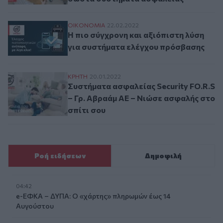
Η πιο σύγχρονη και αξιόπιστη λύση για 
ΟΙΚΟΝΟΜΙΑ
22.02.2022
Η πιο σύγχρονη και αξιόπιστη λύση
για συστήματα ελέγχου πρόσβασης
Συστήματα ασφαλείας Security FO.R.S – Γ
ΚΡΗΤΗ
20.01.2022
Συστήματα ασφαλείας Security FO.R.S
– Γρ. Αβραάμ ΑΕ – Νιώσε ασφαλής στο
σπίτι σου
Ροή ειδήσεων
Δημοφιλή
04:42
e-ΕΦΚΑ – ΔΥΠΑ: Ο «χάρτης» πληρωμών έως 14
Αυγούστου