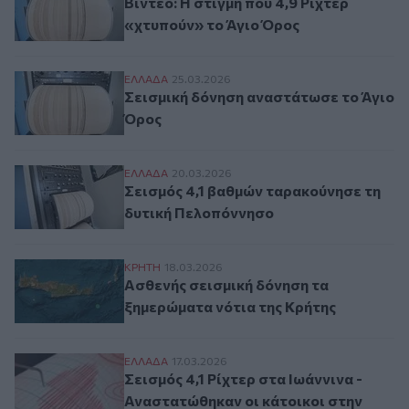
Βίντεο: Η στιγμή που 4,9 Ρίχτερ
«χτυπούν» το Άγιο Όρος
Σεισμική δόνηση αναστάτωσε το Άγιο Όρ
ΕΛΛAΔΑ
25.03.2026
Σεισμική δόνηση αναστάτωσε το Άγιο
Όρος
Σεισμός 4,1 βαθμών ταρακούνησε τη δυτ
ΕΛΛAΔΑ
20.03.2026
Σεισμός 4,1 βαθμών ταρακούνησε τη
δυτική Πελοπόννησο
Ασθενής σεισμική δόνηση τα ξημερώματα 
ΚΡΗΤΗ
18.03.2026
Ασθενής σεισμική δόνηση τα
ξημερώματα νότια της Κρήτης
Σεισμός 4,1 Ρίχτερ στα Ιωάννινα - Αναστα
ΕΛΛAΔΑ
17.03.2026
Σεισμός 4,1 Ρίχτερ στα Ιωάννινα -
Αναστατώθηκαν οι κάτοικοι στην