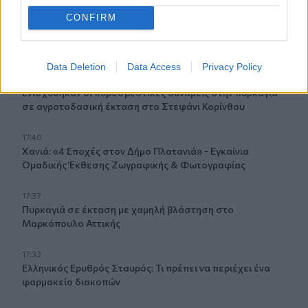
CONFIRM
18:00
ΚΚΕ: Αποκομμένη από την πραγματικότητα η κυβέρνηση,
οι Κρητικοί έχουν ανάγκη από ανθρώπινη ζωή
Data Deletion
Data Access
Privacy Policy
17:57
Ενισχύθηκαν οι πυροσβεστικές δυνάμεις στην πυρκαγιά
σε αγροτοδασική έκταση στο Στεφάνι Κορίνθου
17:40
Χανιά: «4 Εποχές στον Δήμο Πλατανιά» - Εγκαίνια
Ομαδικής Έκθεσης Ζωγραφικής & Φωτογραφίας
17:37
Πυρκαγιά σε έκταση με χαμηλή βλάστηση στο
Μαρκόπουλο Αττικής
17:32
Ελληνικός Ερυθρός Σταυρός: Τι πρέπει να περιέχει ένα
φαρμακείο διακοπών