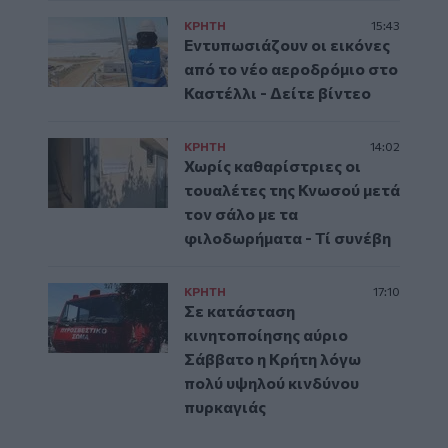
ΚΡΗΤΗ
15:43
Εντυπωσιάζουν οι εικόνες
από το νέο αεροδρόμιο στο
Καστέλλι - Δείτε βίντεο
ΚΡΗΤΗ
14:02
Χωρίς καθαρίστριες οι
τουαλέτες της Κνωσού μετά
τον σάλο με τα
φιλοδωρήματα - Τί συνέβη
ΚΡΗΤΗ
17:10
Σε κατάσταση
κινητοποίησης αύριο
Σάββατο η Κρήτη λόγω
πολύ υψηλού κινδύνου
πυρκαγιάς