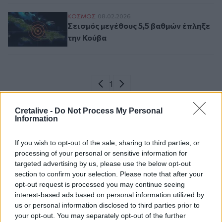
Σεισμός μεγέθους 5,5 βαθμών έπληξε την
ΚΟΣΜΟΣ
08.02.2026
Σεισμός μεγέθους 5,5 βαθμών έπληξε
την Κούβα
Σελιδοποίηση
Current page
1
Προηγούμενη σελίδα
Next page
Cretalive -
Do Not Process My Personal
Information
If you wish to opt-out of the sale, sharing to third parties, or
Ροή ειδήσεων
Δημοφιλή
processing of your personal or sensitive information for
targeted advertising by us, please use the below opt-out
section to confirm your selection. Please note that after your
18:45
Άκης Σκέρτσος: «Το ΠΑΣΟΚ υποκαθιστά την οικονομική
opt-out request is processed you may continue seeing
ανάλυση με πολιτική προπαγάνδα»
interest-based ads based on personal information utilized by
us or personal information disclosed to third parties prior to
your opt-out. You may separately opt-out of the further
18:40