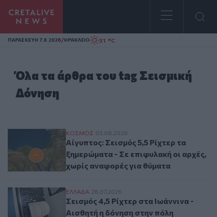
Homepage
/
31 °C
ΠΑΡΑΣΚΕΥΗ 7.8.2026
ΗΡΑΚΛΕΙΟ
Όλα τα άρθρα του tag Σεισμική
Δόνηση
Αίγυπτος: Σεισμός 5,5 Ρίχτερ τα ξημερώμ
ΚΟΣΜΟΣ
03.08.2026
Αίγυπτος: Σεισμός 5,5 Ρίχτερ τα
ξημερώματα - Σε επιφυλακή οι αρχές,
χωρίς αναφορές για θύματα
Σεισμός 4,5 Ρίχτερ στα Ιωάννινα - Αισθητ
ΕΛΛAΔΑ
28.07.2026
Σεισμός 4,5 Ρίχτερ στα Ιωάννινα -
Αισθητή η δόνηση στην πόλη