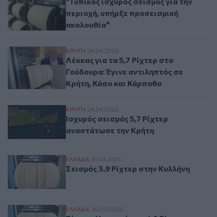
"Τυπικός ισχυρός σεισμός για την
περιοχή, υπήρξε προσεισμική
ακολουθία"
Λέκκας για τα 5,7 Ρίχτερ στο Γούδουρα: 
ΚΡΗΤΗ
24.04.2026
Λέκκας για τα 5,7 Ρίχτερ στο
Γούδουρα: Έγινε αντιληπτός σε
Κρήτη, Κάσο και Κάρπαθο
Ισχυρός σεισμός 5,7 Ρίχτερ αναστάτωσε 
ΚΡΗΤΗ
24.04.2026
Ισχυρός σεισμός 5,7 Ρίχτερ
αναστάτωσε την Κρήτη
Σεισμός 3,9 Ρίχτερ στην Κυλλήνη
ΕΛΛAΔΑ
31.03.2026
Σεισμός 3,9 Ρίχτερ στην Κυλλήνη
Βίντεο: Η στιγμή που 4,9 Ρίχτερ «χτυπούν
ΕΛΛAΔΑ
26.03.2026