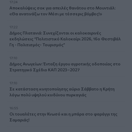
17:24
Aποκαλύψεις σοκ για απειλές θανάτου στο Μουντιάλ:
«Θα ανατινάξω τον Μέσι με τέσσερις βόμβες!»
17:22
Δήμος Πλατανιά: Συνεχίζονται οι καλοκαιρινές
εκδηλώσεις “Πολιτιστικό Καλοκαίρι 2026, 16ο Φεστιβάλ
Γη - Πολιτισμός- Τουρισμός”
17:10
Δήμος Ανωγείων: Ένταξη έργου αγροτικής οδοποιίας στο
Στρατηγικό Σχέδιο ΚΑΠ 2023–2027
17:10
Σε κατάσταση κινητοποίησης αύριο Σάββατο η Κρήτη
λόγω πολύ υψηλού κινδύνου πυρκαγιάς
16:55
Οι τουαλέτες στην Κνωσό και η μπάρα στο φαράγγι της
Σαμαριάς!