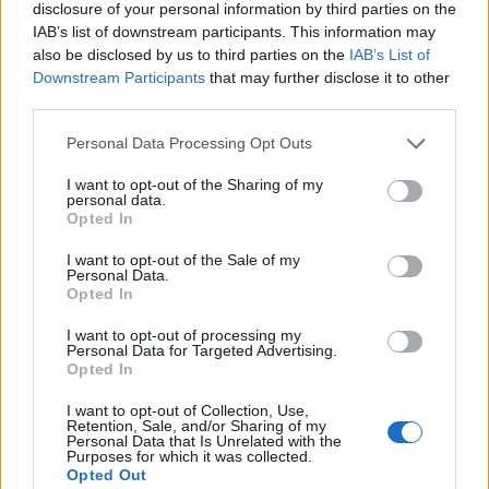
Οροπέδιο Λασιθίου: Στην τελική ευθεία για τους 45ους
disclosure of your personal information by third parties on the
Δικταίους Αγώνες
IAB’s list of downstream participants. This information may
also be disclosed by us to third parties on the
IAB’s List of
Downstream Participants
that may further disclose it to other
18:30
third parties.
Κοζάνη: Φωτιά σε χορτολιβαδική έκταση στην Ερμακιά
Personal Data Processing Opt Outs
18:26
Η ξηρασία εξαπλώνεται σε όλη την Ευρώπη – Εικόνες με
I want to opt-out of the Sharing of my
ξερά εδάφη και ποτάμια σε ιστορικά χαμηλά επίπεδα
personal data.
Opted In
18:13
I want to opt-out of the Sale of my
Τι είναι το «Papara» που έγινε viral στη μεταγραφή του
Personal Data.
Σαλάχ στην Τουρκία
Opted In
I want to opt-out of processing my
18:09
Personal Data for Targeted Advertising.
ΕΛ.ΑΣ Κρήτη: Ποιοι αξιωματικοί προήχθησαν - Όλα τα
Opted In
ονόματα
I want to opt-out of Collection, Use,
Retention, Sale, and/or Sharing of my
18:06
Personal Data that Is Unrelated with the
Δήμας για ΒΟΑΚ: "Προτεραιότητα τα έργα οδικής
Purposes for which it was collected.
ασφάλειας"- Δείτε βίντεο
Opted Out