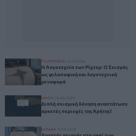
Η Λογοτεχνία των Ρίχτερ: Ο Σεισμός ως 
ΠΟΛΙΤΙΣΜΟΣ
04.07.2026
Η Λογοτεχνία των Ρίχτερ: Ο Σεισμός
ως φιλοσοφική και λογοτεχνική
μεταφορά
Διπλή σεισμική δόνηση αναστάτωσε αρκετ
ΚΡΗΤΗ
20.06.2026
Διπλή σεισμική δόνηση αναστάτωσε
αρκετές περιοχές της Κρήτης!
Δυνατός σεισμός στο νησί των Οθώνων
ΕΛΛAΔΑ
13.06.2026
Δυνατός σεισμός στο νησί των