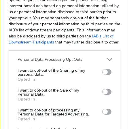
interest-based ads based on personal information utilized by
us or personal information disclosed to third parties prior to
12:39
your opt-out. You may separately opt-out of the further
ΕΧΠ-ΒΕ: Το «Ενιαίο Πλαίσιο» που Κατακερματίζει τη
disclosure of your personal information by third parties on the
Βιομηχανία - Η σημασία των παρεμβάσεων του ΠΑΣΕΒΙΠΕ
IAB’s list of downstream participants. This information may
also be disclosed by us to third parties on the
IAB’s List of
12:32
Downstream Participants
that may further disclose it to other
Το Μουσείο Μόδας στο Μπαθ έλαβε 7,2 εκ. λίρες για τη
third parties.
μεταφορά σε ιστορικό κτίριο
Personal Data Processing Opt Outs
12:31
Φεστιβάλ Κρήτης: Μάγεψε η μουσικοχορευτική
I want to opt-out of the Sharing of my
παράσταση "Donna Nobis Pace - Echoes of Hope"» -
personal data.
Κατάμεστο το "Μάνος Χατζιδάκις"
Opted In
I want to opt-out of the Sale of my
12:30
Personal Data.
Ο Ντ. Τραμπ αρνείται ότι αντιμετωπίζει έλλειψη
Opted In
πυρομαχικών
I want to opt-out of processing my
Personal Data for Targeted Advertising.
12:23
Opted In
Οι φίλοι της ΑΕΚ κάνουν … ανάρπαστα τα εισιτήρια του
Super Cup με τον ΟΦΗ!