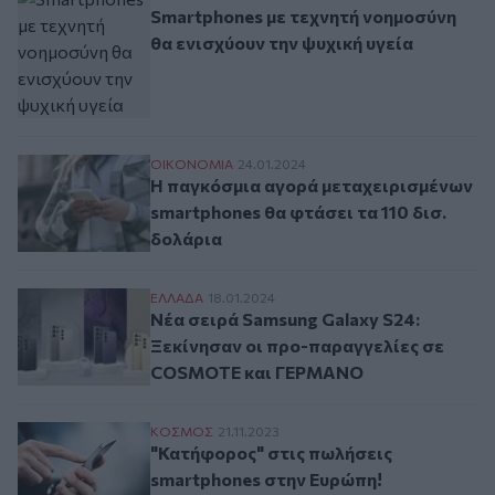
Smartphones με τεχνητή νοημοσύνη
θα ενισχύουν την ψυχική υγεία
Η παγκόσμια αγορά μεταχειρισμένων smar
ΟΙΚΟΝΟΜΙΑ
24.01.2024
Η παγκόσμια αγορά μεταχειρισμένων
smartphones θα φτάσει τα 110 δισ.
δολάρια
Νέα σειρά Samsung Galaxy S24: Ξεκίνησ
ΕΛΛAΔΑ
18.01.2024
Νέα σειρά Samsung Galaxy S24:
Ξεκίνησαν οι προ-παραγγελίες σε
COSMOTE και ΓΕΡΜΑΝΟ
"Κατήφορος" στις πωλήσεις smartphones 
ΚΟΣΜΟΣ
21.11.2023
"Κατήφορος" στις πωλήσεις
smartphones στην Ευρώπη!