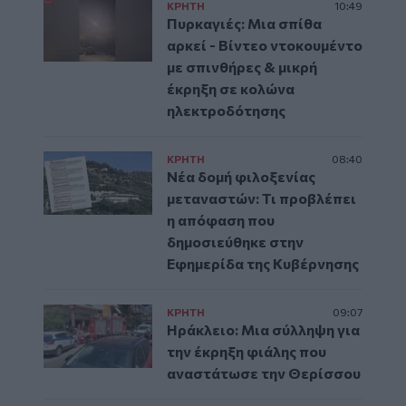
ΚΡΗΤΗ
10:49
Πυρκαγιές: Μια σπίθα
αρκεί - Βίντεο ντοκουμέντο
με σπινθήρες & μικρή
έκρηξη σε κολώνα
ηλεκτροδότησης
ΚΡΗΤΗ
08:40
Νέα δομή φιλοξενίας
μεταναστών: Τι προβλέπει
η απόφαση που
δημοσιεύθηκε στην
Εφημερίδα της Κυβέρνησης
ΚΡΗΤΗ
09:07
Ηράκλειο: Μια σύλληψη για
την έκρηξη φιάλης που
αναστάτωσε την Θερίσσου