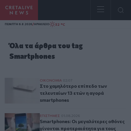
Homepage
/
32 °C
ΠΕΜΠΤΗ 6.8.2026
ΗΡΑΚΛΕΙΟ
Όλα τα άρθρα του tag
Smartphones
Στο χαμηλότερο επίπεδο των τελευταίων 
ΟΙΚΟΝΟΜΙΑ
02:07
Στο χαμηλότερο επίπεδο των
τελευταίων 13 ετών η αγορά
smartphones
Smartphones: Οι μεγαλύτερες οθόνες γίν
ΕΠΙΣΤΗΜΕΣ
01.08.2026
Smartphones: Οι μεγαλύτερες οθόνες
γίνονται προτεραιότητα για τους