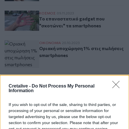
Το επαναστατικό gadget που "σκοτώνει" 
ΚΟΣΜΟΣ
09.11.2023
Το επαναστατικό gadget που
"σκοτώνει" τα smartphones
Οριακή υποχώρηση 1% στις πωλήσεις sma
ΟΙΚΟΝΟΜΙΑ
20.10.2023
Οριακή υποχώρηση 1% στις πωλήσεις
smartphones
Cretalive -
Do Not Process My Personal
Σελιδοποίηση
Current page
1
Προηγούμενη σελίδα
Next page
Information
If you wish to opt-out of the sale, sharing to third parties, or
processing of your personal or sensitive information for
targeted advertising by us, please use the below opt-out
section to confirm your selection. Please note that after your
Ροή ειδήσεων
Δημοφιλή
opt-out request is processed you may continue seeing