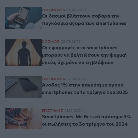
Οι δασμοί βλάπτουν σοβαρά την παγκόσμ
ΟΙΚΟΝΟΜΙΑ
04.06.2025
Οι δασμοί βλάπτουν σοβαρά την
παγκόσμια αγορά των smartphones
Οι εφαρμογές στα smartphones μπορούν να
ΚΟΣΜΟΣ
02.05.2025
Οι εφαρμογές στα smartphones
μπορούν να βελτιώσουν την ψυχική
υγεία, όχι μόνο να τη βλάψουν
Άνοδος 1% στην παγκόσμια αγορά smartph
ΟΙΚΟΝΟΜΙΑ
22.04.2025
Άνοδος 1% στην παγκόσμια αγορά
smartphones το 1ο τρίμηνο του 2025
Smartphones: Με θετικό πρόσημο 5% οι π
ΕΠΙΣΤΗΜΕΣ
21.10.2024
Smartphones: Με θετικό πρόσημο 5%
οι πωλήσεις το 3ο τρίμηνο του 2024