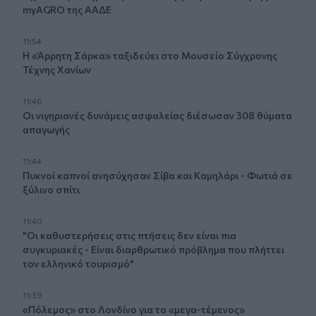
myAGRO της ΑΑΔΕ
11:54
Η «Άρρητη Σάρκα» ταξιδεύει στο Μουσείο Σύγχρονης
Τέχνης Χανίων
11:46
Οι νιγηριανές δυνάμεις ασφαλείας διέσωσαν 308 θύματα
απαγωγής
11:44
Πυκνοί καπνοί ανησύχησαν Σίβα και Καμηλάρι - Φωτιά σε
ξύλινο σπίτι
11:40
"Οι καθυστερήσεις στις πτήσεις δεν είναι πια
συγκυριακές - Είναι διαρθρωτικό πρόβλημα που πλήττει
τον ελληνικό τουρισμό"
11:39
«Πόλεμος» στο Λονδίνο για το «μεγα-τέμενος»