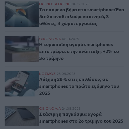
Το επόμενο βήμα στα smartphone: Ένα διπ
ΕΚΕΙΝΟΣ & ΕΚΕΙΝΗ
06.12.2025
Το επόμενο βήμα στα smartphone: Ένα
διπλά αναδιπλούμενο κινητό, 3
οθόνες, 4 χώροι εργασίας
Η ευρωπαϊκή αγορά smartphones επιστρέφ
ΟΙΚΟΝΟΜΙΑ
08.11.2025
Η ευρωπαϊκή αγορά smartphones
επιστρέφει στην ανάπτυξη: +2% το
3ο τρίμηνο
Αύξηση 29% στις επιθέσεις σε smartphon
ΚΟΣΜΟΣ
23.09.2025
Αύξηση 29% στις επιθέσεις σε
smartphones το πρώτο εξάμηνο του
2025
Στάσιμη η παγκόσμια αγορά smartphones 
ΟΙΚΟΝΟΜΙΑ
24.08.2025
Στάσιμη η παγκόσμια αγορά
smartphones στο 2ο τρίμηνο του 2025