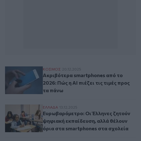
Ακριβότερα smartphones από το 2026: Πώς 
ΚΟΣΜΟΣ
20.12.2025
Ακριβότερα smartphones από το
2026: Πώς η ΑΙ πιέζει τις τιμές προς
τα πάνω
Ευρωβαρόμετρο: Οι Έλληνες ζητούν ψηφια
ΕΛΛAΔΑ
13.12.2025
Ευρωβαρόμετρο: Οι Έλληνες ζητούν
ψηφιακή εκπαίδευση, αλλά θέλουν
όρια στα smartphones στα σχολεία