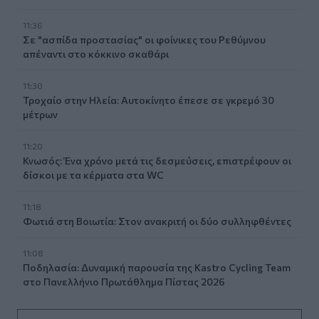
11:36
Σε "ασπίδα προστασίας" οι φοίνικες του Ρεθύμνου
απέναντι στο κόκκινο σκαθάρι
11:30
Τροχαίο στην Ηλεία: Αυτοκίνητο έπεσε σε γκρεμό 30
μέτρων
11:20
Κνωσός: Ένα χρόνο μετά τις δεσμεύσεις, επιστρέφουν οι
δίσκοι με τα κέρματα στα WC
11:18
Φωτιά στη Βοιωτία: Στον ανακριτή οι δύο συλληφθέντες
11:08
Ποδηλασία: Δυναμική παρουσία της Kastro Cycling Team
στο Πανελλήνιο Πρωτάθλημα Πίστας 2026