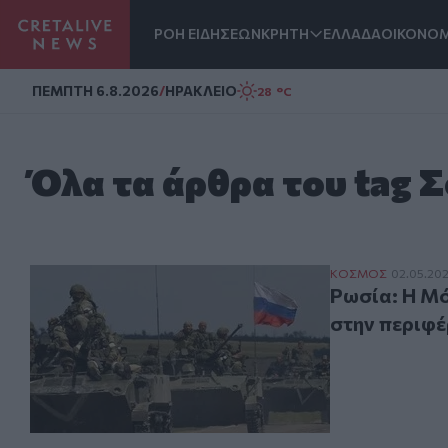
ΡΟΗ ΕΙΔΗΣΕΩΝ
ΚΡΗΤΗ
ΕΛΛΑΔΑ
ΟΙΚΟΝΟΜ
Homepage
ΠΕΜΠΤΗ 6.8.2026
/
ΗΡΑΚΛΕΙΟ
28 °C
Όλα τα άρθρα του tag Σ
Ρωσία: Η Μόσχα 
ΚΟΣΜΟΣ
02.05.20
Ρωσία: Η Μό
στην περιφέ