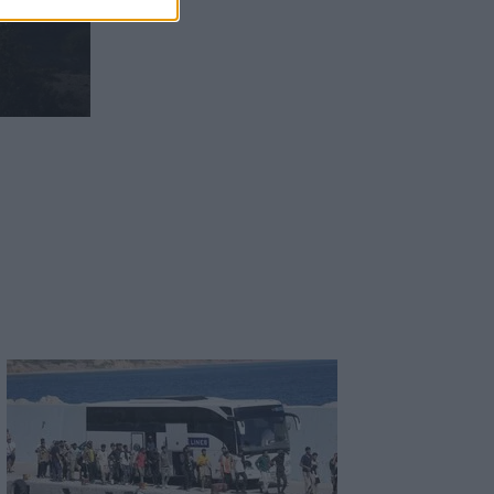
ανάπτυξης και νέα ρεκόρ επιδόσεων
18:32
Αγωνία για την 20χρονη Ραφαέλα: Από
το ΠΑΓΝΗ στην Αθήνα η φοιτήτρια που
τραυματίστηκε σε τροχαίο στο ΙΤΕ
18:19
Δύο συλλήψεις για την υπόθεση του
72χρονου που είχε βρεθεί νεκρός σε
αυτοκίνητο στα Άνω Λιόσια
18:09
Ντύθηκε «Χάρος», ανέβηκε στην οροφή
νοσοκομείου και... σκόρπισε τον τρόμο
18:05
Γιώργος Σφακιανάκης: Η παρέμβαση για
το μεταναστευτικό με φόντο τη Θέουτα
18:04