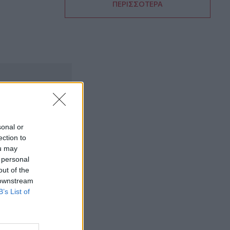
ΠΕΡΙΣΣΟΤΕΡΑ
19:23
Ρέθυμνο: 19 κτίρια κρίθηκαν «κόκκινα»
μετά τις φονικές πυρκαγιές
19:16
Σαμοθράκη: Στο νοσοκομείο 15χρονη
μετά από πτώση – Ειδοποίησε μόνη της
το 112
19:14
sonal or
Φωτιές στο Ρέθυμνο: Αποζημιώσεις και
ection to
για τον κατεστραμμένο εξοπλισμό
ou may
άρδευσης
 personal
out of the
19:01
 downstream
Κυψέλη: Η πρώτη δήλωση της
B’s List of
οικογένειας της 38χρονης Λίζα που
βρέθηκε νεκρή
18:59