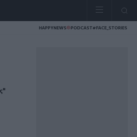
HAPPYNEWS
PODCAST
#FACE_STORIES
ια Σούμι της Ουκρανίας
ς"