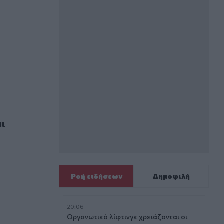
ούμι
μι
Ροή ειδήσεων
Δημοφιλή
20:06
Οργανωτικό λίφτινγκ χρειάζονται οι