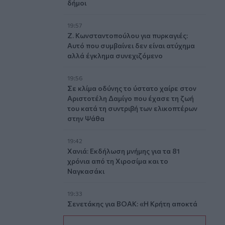
δήμοι
19:57
Ζ. Κωνσταντοπούλου για πυρκαγιές:
Αυτό που συμβαίνει δεν είναι ατύχημα
αλλά έγκλημα συνεχιζόμενο
19:56
Σε κλίμα οδύνης το ύστατο χαίρε στον
Αριστοτέλη Δαμίγο που έχασε τη ζωή
του κατά τη συντριβή των ελικοπτέρων
στην Ψάθα
19:42
Χανιά: Εκδήλωση μνήμης για τα 81
χρόνια από τη Χιροσίμα και το
Ναγκασάκι
19:33
Σενετάκης για ΒΟΑΚ: «Η Κρήτη αποκτά
επιτέλους έναν υπερσύγχρονο
αυτοκινητόδρομο»