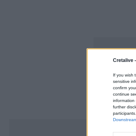
Cretalive 
If you wish 
sensitive in
confirm you
continue se
information 
further disc
participants
Downstream 
Συ