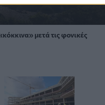
«κόκκινα» μετά τις φονικές