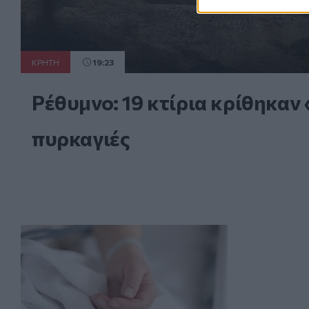
ΚΡΗΤΗ
19:23
Ρέθυμνο: 19 κτίρια κρίθηκαν 
πυρκαγιές