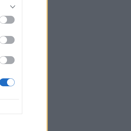
Καστέλλι: Παρουσία του υπ. Υποδομών
Χρίστου Δήμα οι υπογραφές για τα
ραντάρ του νέου αεροδρομίου
18:51
Μία ακόμη εθελοντική αιμοδοσία στο
αίθριο της Λότζια το Σάββατο (08-08)
18:44
Ευρωπαϊκή διάκριση για το
Πανεπιστήμιο Κρήτης: Χρηματοδότηση
1,5 εκατ. ευρώ για την Τεχνητή
Νοημοσύνη
18:44
Υψηλός κίνδυνος πυρκαγιάς την
Παρασκευή στην Κρήτη
18:37
CrediaBank: Οικονομικά Αποτελέσματα
A ’Εξαμήνου 2026 - Υψηλοί ρυθμοί