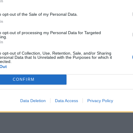
In
o opt-out of the Sale of my Personal Data.
In
to opt-out of processing my Personal Data for Targeted
ing.
ωμα στον Μάριο Τόκα για το «Σπίτι των Αγγέλων»
.2023
In
ιέρωμα στον Μάριο Τόκα για το «Σπίτι των
o opt-out of Collection, Use, Retention, Sale, and/or Sharing
ersonal Data that Is Unrelated with the Purposes for which it
lected.
Out
CONFIRM
 γιασεμί» ... για το «Σπίτι των Αγγέλων»
.2023
Data Deletion
Data Access
Privacy Policy
ίζει γιασεμί» ... για το «Σπίτι των Αγγέλων»