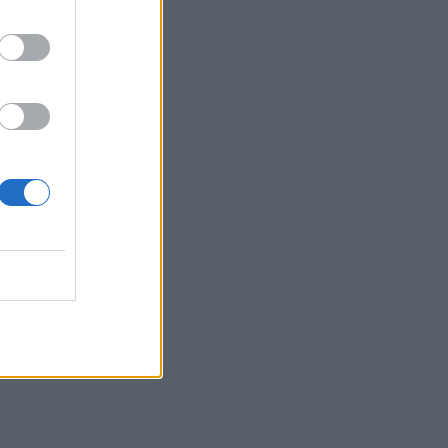
σημαντική οικονομική επιτυχία τον
Αύγουστο
11:34
Χερσόνησος: Απέπλευσε παρά την
απαγόρευση λόγω μηχανικής βλάβης
11:27
Θεσσαλονίκη: Κατήγγειλε καταδίωξη
και εμβολισμό, διαπιστώθηκε ότι
οδηγούσε κλεμμένο αυτοκίνητο
11:19
Ο Μπράντον Κλαρκ πέθανε από τις
επιπτώσεις ηρωίνης και κοκαΐνης
11:11
Δήμος Μαλεβιζίου: Στους πρώτους
Δήμους που εξασφάλισαν
χρηματοδότηση για Σχέδιο Αστικής
Ανθεκτικότητας