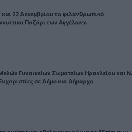
αι 22 Δεκεμβρίου το φιλανθρωπικό «Χριστουγεννιάτικο Παζ
1 και 22 Δεκεμβρίου το φιλανθρωπικό
ννιάτικο Παζάρι των Αγγέλων»
ν Γυναικείων Σωματείων Ηρακλείου και Ν. Ηρακλείου: Ευχα
ελών Γυναικείων Σωματείων Ηρακλείου και Ν
Ευχαριστίες σε Δήμο και Δήμαρχο
γάπης και εθελοντισμού για το "Σπίτι των Αγγέλων"
η αγάπης και εθελοντισμού για το "Σπίτι των