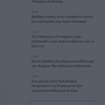
Λατομείο Ανώπολης
12:46
Βρέθηκε σορός στον Λυκαβηττό κοντά
στο εκκλησάκι των Αγίων Ισιδώρων
12:42
Τζο Μπάιντεν: «Ο καρκίνος έχει
εξαπλωθεί, είναι πολύ επώδυνο», λέει ο
«Σπίτι των Αγγέλων»
γιος του
12:38
Χανιά: Διεθνές Συνέδριο για τη Βιολογία
των Φορέων Μεταδοτικών Ασθενειών
12:33
Στις φλόγες δύο διυλιστήρια
πετρελαίου στη Ρωσία μετά από
ουκρανική επίθεση με drones
12:29