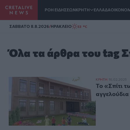
ΡΟΗ ΕΙΔΗΣΕΩΝ
ΚΡΗΤΗ
ΕΛΛΑΔΑ
ΟΙΚΟΝΟΜ
Homepage
ΣAΒΒΑΤΟ 8.8.2026
/
ΗΡΑΚΛΕΙΟ
33 °C
Όλα τα άρθρα του tag 
Το «Σπίτι των 
ΚΡΗΤΗ
16.02.2025
Το «Σπίτι τ
αγγελούδια 