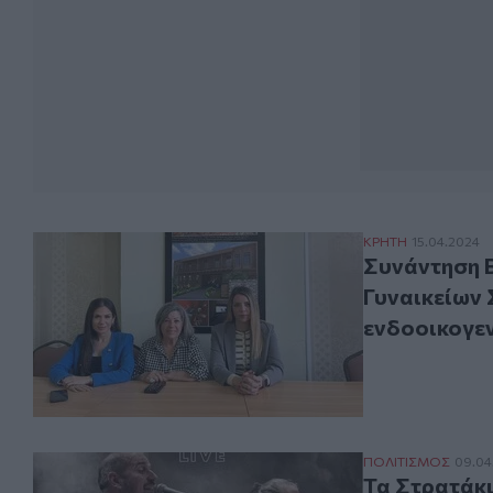
Συνάντηση Βατσ
ΚΡΗΤΗ
15.04.2024
Συνάντηση 
Γυναικείων 
ενδοοικογεν
Τα Στρατάκια κα
ΠΟΛΙΤΙΣΜΟΣ
09.04
Τα Στρατάκι