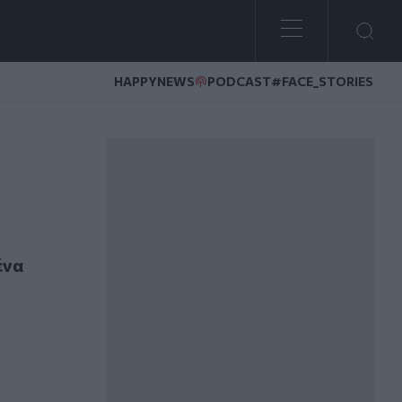
HAPPYNEWS
PODCAST
#FACE_STORIES
ς Κρήτης!
ένα