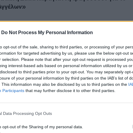
 Αγγέλων»
-
Do Not Process My Personal Information
to opt-out of the sale, sharing to third parties, or processing of your per
 το «Σπίτι των Αγγέλων» με τους Γιώργο και Νίκο Στρατάκη
formation for targeted advertising by us, please use the below opt-out s
για το «Σπίτι των Αγγέλων» με τους Γιώργο κα
r selection. Please note that after your opt-out request is processed y
άκη
eing interest-based ads based on personal information utilized by us or
disclosed to third parties prior to your opt-out. You may separately opt-
losure of your personal information by third parties on the IAB’s list of
. This information may also be disclosed by us to third parties on the
IA
Participants
that may further disclose it to other third parties.
«Χριστουγεννιάτικο Παζάρι των Αγγέλων»
l Data Processing Opt Outs
το «Χριστουγεννιάτικο Παζάρι των Αγγέλων»
o opt-out of the Sharing of my personal data.