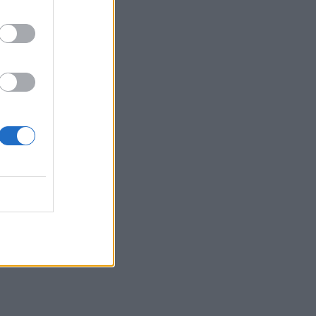
Ειδικό Χωροταξικό για τον Τουρισμό: Οι
νέοι κανόνες
08:12
Ελληνική Αναπτυξιακή Τράπεζα: Με
«προίκα» 2 δισ. ευρώ ανοίγει δρόμο για
δάνεια έως 5 δισ. σε μικρομεσαίες
08:05
Επικίνδυνο “κοκτέιλ” μελτεμιών και
ζέστης το Σαββατοκύριακο – Και η
Κρήτη στο “κόκκινο” για φωτιές
07:57
Ο Ζελένσκι ευχαρίστησε την
αμερικανική Γερουσία για το
νομοσχέδιο επιβολής κυρώσεων στη
Ρωσία
07:51
Θεσσαλονίκη: Άγνωστοι τρύπησαν και