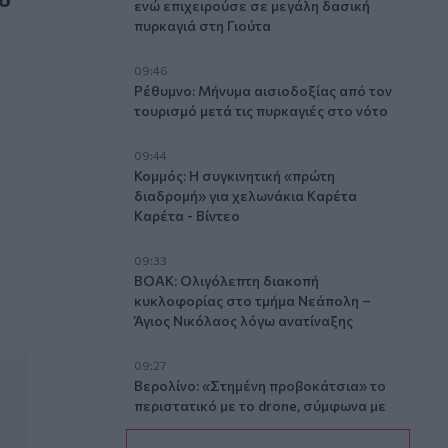
ενώ επιχειρούσε σε μεγάλη δασική
πυρκαγιά στη Γιούτα
09:46
Ρέθυμνο: Μήνυμα αισιοδοξίας από τον
τουρισμό μετά τις πυρκαγιές στο νότο
09:44
Κομμός: Η συγκινητική «πρώτη
διαδρομή» για χελωνάκια Καρέτα
Καρέτα - Βίντεο
09:33
ΒΟΑΚ: Ολιγόλεπτη διακοπή
κυκλοφορίας στο τμήμα Νεάπολη –
Άγιος Νικόλαος λόγω ανατίναξης
09:27
Βερολίνο: «Στημένη προβοκάτσια» το
περιστατικό με το drone, σύμφωνα με
τη ρωσική πρεσβεία