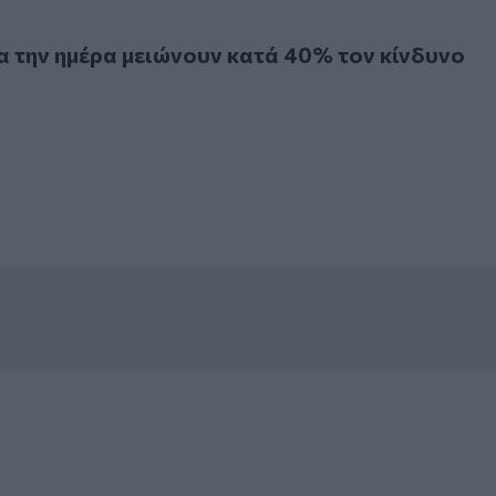
ν ημέρα μειώνουν κατά 40% τον κίνδυνο θανάτου
 την ημέρα μειώνουν κατά 40% τον κίνδυνο