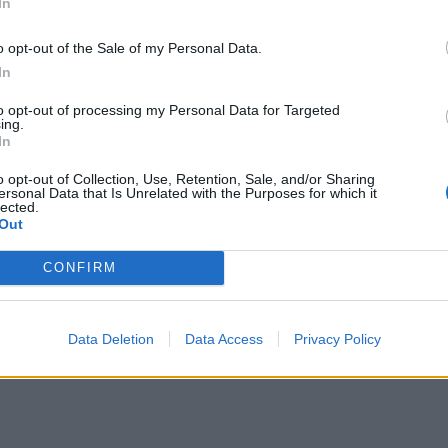
In
o opt-out of the Sale of my Personal Data.
In
to opt-out of processing my Personal Data for Targeted
ing.
 "τρέξουν" το καλοκαίρι και οι δύο διαγωνισμοί
In
ς να "τρέξουν" το καλοκαίρι και οι δύο
ί
o opt-out of Collection, Use, Retention, Sale, and/or Sharing
ersonal Data that Is Unrelated with the Purposes for which it
lected.
Out
CONFIRM
ΟΦΗ κόντρα στον Ολυμπιακό
Data Deletion
Data Access
Privacy Policy
ου ΟΦΗ κόντρα στον Ολυμπιακό