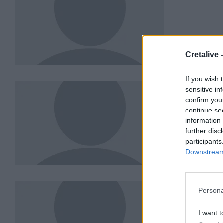
Cretalive 
If you wish 
Γαλλία: Με στόχ
ΚΟΣΜΟΣ
14.05.202
sensitive in
Γαλλία: Με 
confirm you
να εμβολια
continue se
information 
further disc
participants
Downstream 
Ιεράπετρα: "Στ
ΚΡΗΤΗ
13.05.2021
Persona
Ιεράπετρα: 
I want t