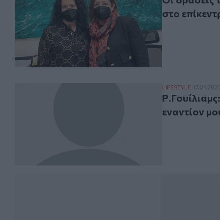
στο επίκεντ
Ρ.Γουίλιαμς: Σ
LIFESTYLE
17.01.202
Ρ.Γουίλιαμς
εναντίον μο