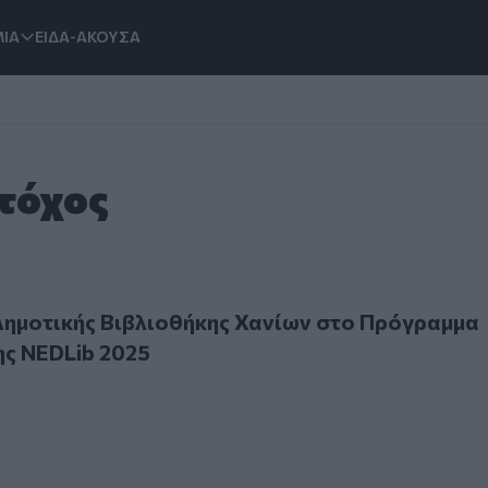
ΙΑ
ΕΙΔΑ-ΑΚΟΥΣΑ
Στόχος
οτικής Βιβλιοθήκης Χανίων στο Πρόγραμμα Επιμόρφωσης N
Δημοτικής Βιβλιοθήκης Χανίων στο Πρόγραμμα
ς NEDLib 2025