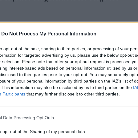
-
Do Not Process My Personal Information
to opt-out of the sale, sharing to third parties, or processing of your per
ο τις καλοκαιρινές διακοπές οι νέοι σπεύδουν να εμβολιασ
1
formation for targeted advertising by us, please use the below opt-out s
στόχο τις καλοκαιρινές διακοπές οι νέοι σπεύδ
r selection. Please note that after your opt-out request is processed y
στούν
eing interest-based ads based on personal information utilized by us or
disclosed to third parties prior to your opt-out. You may separately opt-
losure of your personal information by third parties on the IAB’s list of
. This information may also be disclosed by us to third parties on the
IA
Participants
that may further disclose it to other third parties.
όχος μας, μια ομορφότερη πόλη"
l Data Processing Opt Outs
"Στόχος μας, μια ομορφότερη πόλη"
o opt-out of the Sharing of my personal data.