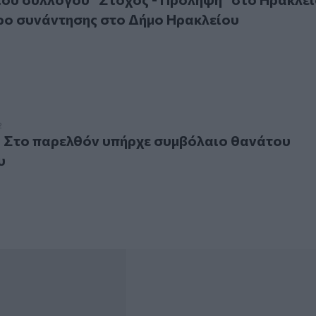
ρο συνάντησης στο Δήμο Ηρακλείου
το παρελθόν υπήρχε συμβόλαιο θανάτου εναντίον μου
2
: Στο παρελθόν υπήρχε συμβόλαιο θανάτου
υ