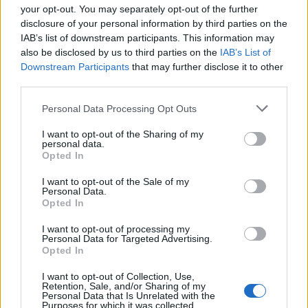
your opt-out. You may separately opt-out of the further
Ροή ειδήσεων
Δημοφιλή
disclosure of your personal information by third parties on the
IAB’s list of downstream participants. This information may
also be disclosed by us to third parties on the
IAB’s List of
09:35
Downstream Participants
that may further disclose it to other
Γαμήλιος τουρισμός: Στην Κρήτη από όλες τις ηπείρους,
third parties.
για τον γάμο των ονείρων τους!
Personal Data Processing Opt Outs
09:29
Κασσάνοι: Όλα έτοιμα για την Γιορτή Κρεμμυδιού
I want to opt-out of the Sharing of my
personal data.
Opted In
09:24
Επιστρέφει το Φεστιβάλ Μουσικής Δωματίου Χανίων
I want to opt-out of the Sale of my
Personal Data.
Opted In
09:19
Πειραιάς: Κορυφώνεται η έξοδος του Αυγούστου
I want to opt-out of processing my
Personal Data for Targeted Advertising.
Opted In
09:12
Μέριλιν Μονρόε: 64 χρόνια από τη μέρα που πέρασε
I want to opt-out of Collection, Use,
στον μύθο - "Θα ήθελα να είχα γεννηθεί στην Ελλάδα"
Retention, Sale, and/or Sharing of my
Personal Data that Is Unrelated with the
Purposes for which it was collected.