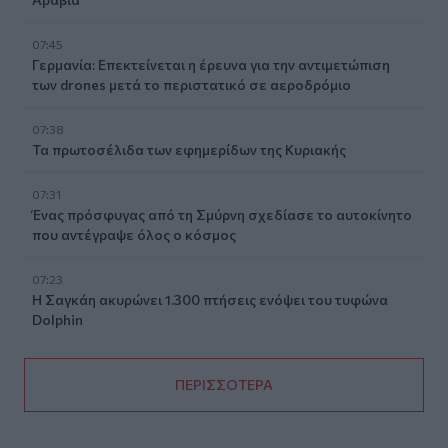
07:45
Γερμανία: Επεκτείνεται η έρευνα για την αντιμετώπιση
των drones μετά το περιστατικό σε αεροδρόμιο
07:38
Τα πρωτοσέλιδα των εφημερίδων της Κυριακής
07:31
Ένας πρόσφυγας από τη Σμύρνη σχεδίασε το αυτοκίνητο
που αντέγραψε όλος ο κόσμος
07:23
Η Σαγκάη ακυρώνει 1.300 πτήσεις ενόψει του τυφώνα
Dolphin
ΠΕΡΙΣΣΟΤΕΡΑ