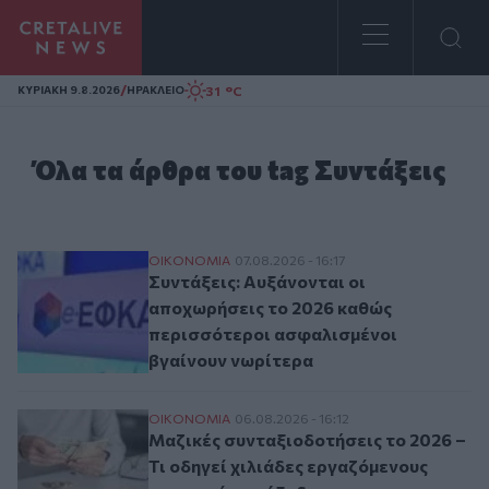
Homepage
/
31 °C
ΚΥΡΙΑΚΗ 9.8.2026
ΗΡΑΚΛΕΙΟ
Όλα τα άρθρα του tag Συντάξεις
Συντάξεις: Αυξάνονται οι αποχωρήσεις τ
ΟΙΚΟΝΟΜΙΑ
07.08.2026 - 16:17
Συντάξεις: Αυξάνονται οι
αποχωρήσεις το 2026 καθώς
περισσότεροι ασφαλισμένοι
βγαίνουν νωρίτερα
Μαζικές συνταξιοδοτήσεις το 2026 – Τι 
ΟΙΚΟΝΟΜΙΑ
06.08.2026 - 16:12
Μαζικές συνταξιοδοτήσεις το 2026 –
Τι οδηγεί χιλιάδες εργαζόμενους