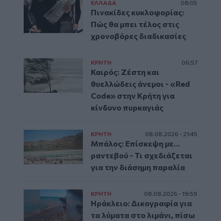
ΕΛΛAΔΑ
08:05
Πινακίδες κυκλοφορίας:
Πώς θα μπει τέλος στις
χρονοβόρες διαδικασίες
ΚΡΗΤΗ
06:57
Καιρός: Ζέστη και
θυελλώδεις άνεμοι - «Red
Code» στην Κρήτη για
κίνδυνο πυρκαγιάς
ΚΡΗΤΗ
08.08.2026 - 21:45
Μπάλος: Επίσκεψη με…
ραντεβού - Τι σχεδιάζεται
για την διάσημη παραλία
ΚΡΗΤΗ
08.08.2026 - 19:59
Ηράκλειο: Δικογραφία για
τα λύματα στο λιμάνι, πίσω