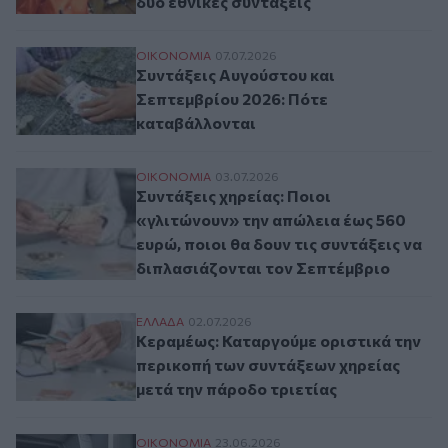
δύο εθνικές συντάξεις
Συντάξεις Αυγούστου και Σεπτεμβρίου 2
ΟΙΚΟΝΟΜΙΑ
07.07.2026
Συντάξεις Αυγούστου και
Σεπτεμβρίου 2026: Πότε
καταβάλλονται
Συντάξεις χηρείας: Ποιοι «γλιτώνουν» την
ΟΙΚΟΝΟΜΙΑ
03.07.2026
Συντάξεις χηρείας: Ποιοι
«γλιτώνουν» την απώλεια έως 560
ευρώ, ποιοι θα δουν τις συντάξεις να
διπλασιάζονται τον Σεπτέμβριο
Κεραμέως: Καταργούμε οριστικά την περι
ΕΛΛAΔΑ
02.07.2026
Κεραμέως: Καταργούμε οριστικά την
περικοπή των συντάξεων χηρείας
μετά την πάροδο τριετίας
Συντάξεις Ιουλίου 2026: Τι ώρα θα μπουν
ΟΙΚΟΝΟΜΙΑ
23.06.2026