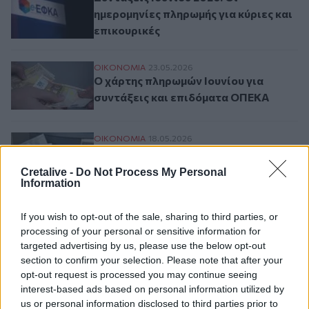
ημερομηνίες πληρωμής για κύριες και
επικουρικές
Ο χάρτης πληρωμών Ιουνίου για συντάξε
ΟΙΚΟΝΟΜΙΑ
23.05.2026
Ο χάρτης πληρωμών Ιουνίου για
συντάξεις και επιδόματα ΟΠΕΚΑ
Συντάξεις: Μειώσεις κρατήσεων και έμμεσ
ΟΙΚΟΝΟΜΙΑ
18.05.2026
Συντάξεις: Μειώσεις κρατήσεων και
έμμεσες αυξήσεις επεξεργάζεται η
Cretalive -
Do Not Process My Personal
Information
κυβέρνηση
If you wish to opt-out of the sale, sharing to third parties, or
processing of your personal or sensitive information for
Σελιδοποίηση
Current page
1
Προηγούμενη σελίδα
Next page
targeted advertising by us, please use the below opt-out
section to confirm your selection. Please note that after your
opt-out request is processed you may continue seeing
interest-based ads based on personal information utilized by
us or personal information disclosed to third parties prior to