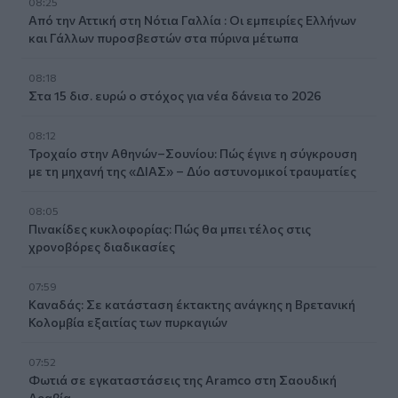
08:25
Από την Αττική στη Νότια Γαλλία : Οι εμπειρίες Ελλήνων
και Γάλλων πυροσβεστών στα πύρινα μέτωπα
08:18
Στα 15 δισ. ευρώ ο στόχος για νέα δάνεια το 2026
08:12
Τροχαίο στην Αθηνών–Σουνίου: Πώς έγινε η σύγκρουση
με τη μηχανή της «ΔΙΑΣ» – Δύο αστυνομικοί τραυματίες
08:05
Πινακίδες κυκλοφορίας: Πώς θα μπει τέλος στις
χρονοβόρες διαδικασίες
07:59
Καναδάς: Σε κατάσταση έκτακτης ανάγκης η Βρετανική
Κολομβία εξαιτίας των πυρκαγιών
07:52
Φωτιά σε εγκαταστάσεις της Aramco στη Σαουδική
Αραβία