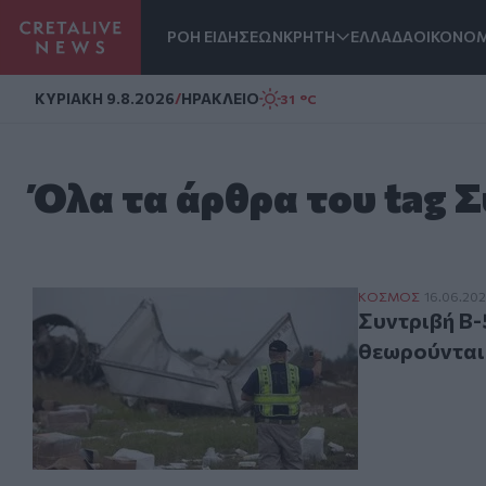
ΡΟΗ ΕΙΔΗΣΕΩΝ
ΚΡΗΤΗ
ΕΛΛΑΔΑ
ΟΙΚΟΝΟΜ
Homepage
ΚΥΡΙΑΚΗ 9.8.2026
/
ΗΡΑΚΛΕΙΟ
31 °C
Όλα τα άρθρα του tag 
Συντριβή B-52 σ
ΚΟΣΜΟΣ
16.06.20
Συντριβή B-
θεωρούνται