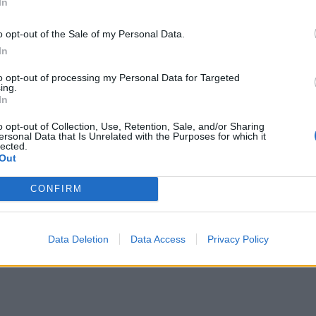
In
o opt-out of the Sale of my Personal Data.
In
to opt-out of processing my Personal Data for Targeted
ing.
υντριβή του αμερικανικού αεροσκάφους στο Ιράκ: Φωτογρα
6
In
η συντριβή του αμερικανικού αεροσκάφους στο
γραφίες ντοκουμέντο από το «λαβωμένο»
o opt-out of Collection, Use, Retention, Sale, and/or Sharing
ersonal Data that Is Unrelated with the Purposes for which it
-135
lected.
Out
CONFIRM
ρίβη μεταγωγικό αεροσκάφος – Τουλάχιστον 15 νεκροί
26
Data Deletion
Data Access
Privacy Policy
νετρίβη μεταγωγικό αεροσκάφος – Τουλάχιστο