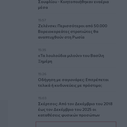
Σουφλίου - Κινητοποιήθηκαν εναέρια
μέσα
15:57
Ζελένσκι: Περισσότεροι από 50.000
Βορειοκορεάτες στρατιώτες θα
αναπτυχθούν στη Ρωσία
15:35
ο - Δείτε βίντεο
«Τα λουλούδια μιλούν» του Βασίλη
Ξημέρη
15:26
Οδήγηση με σαγιονάρες: Επιτρέπεται
τελικά ή κινδυνεύεις με πρόστιμο;
15:03
Σκέρτσος: Από τον Δεκέμβριο του 2018
έως τον Δεκέμβριο του 2025 οι
καταθέσεις φυσικών προσώπων
αυξήθηκαν από 106,4 δισ. ευρώ σε
148,7 δισ. ευρώ