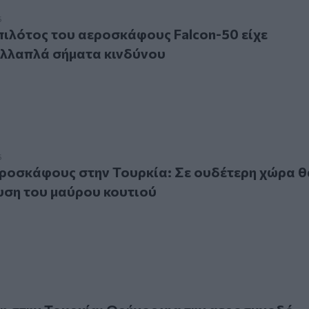
ότος του αεροσκάφους Falcon-50 είχε εκπέμψει πολλαπλά σ
5
πιλότος του αεροσκάφους Falcon-50 είχε
ολλαπλά σήματα κινδύνου
κάφους στην Τουρκία: Σε ουδέτερη χώρα θα γίνει η ανάλυση
5
ροσκάφους στην Τουρκία: Σε ουδέτερη χώρα θ
λυση του μαύρου κουτιού
την Τουρκία: Θρήνος για την αεροσυνοδό Μαρία Παππά