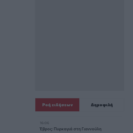
τε βίντεο
Ροή ειδήσεων
Δημοφιλή
16:06
Έβρος: Πυρκαγιά στη Γιαννούλη