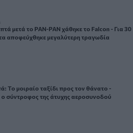
ά μετά το PAN-PAN χάθηκε το Falcon - Για 30 δευτερόλεπτ
5
επτά μετά το PAN-PAN χάθηκε το Falcon - Για 30
τα αποφεύχθηκε μεγαλύτερη τραγωδία
ο μοιραίο ταξίδι προς τον θάνατο - Συγκλονίζει ο σύντροφ
: Το μοιραίο ταξίδι προς τον θάνατο -
 ο σύντροφος της άτυχης αεροσυνοδού