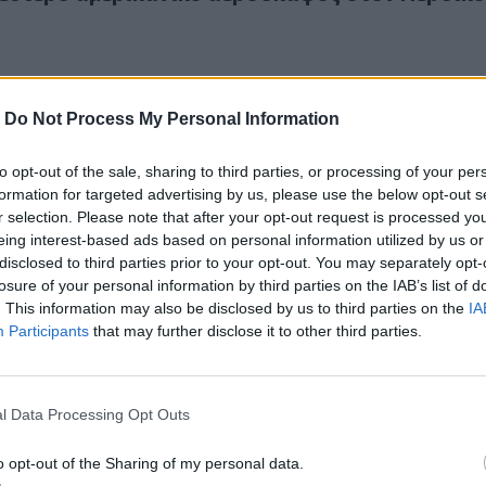
-
Do Not Process My Personal Information
to opt-out of the sale, sharing to third parties, or processing of your per
εροσκάφος έπεσε κοντά σε πάρκο στη Φιλαδέλφεια
26
formation for targeted advertising by us, please use the below opt-out s
ο αεροσκάφος έπεσε κοντά σε πάρκο στη
r selection. Please note that after your opt-out request is processed y
α
eing interest-based ads based on personal information utilized by us or
disclosed to third parties prior to your opt-out. You may separately opt-
losure of your personal information by third parties on the IAB’s list of
. This information may also be disclosed by us to third parties on the
IA
Participants
that may further disclose it to other third parties.
ωγικού αεροσκάφους στην Κολομβία: 66 νεκροί
26
l Data Processing Opt Outs
εταγωγικού αεροσκάφους στην Κολομβία: 66
o opt-out of the Sharing of my personal data.