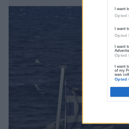
I want t
Opted 
I want t
Opted 
I want 
Advertis
Opted 
I want t
of my P
was col
Opted 