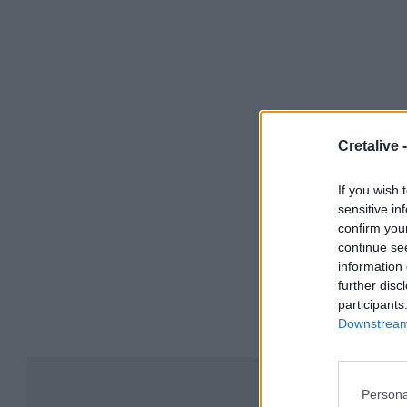
Cretalive 
If you wish 
sensitive in
confirm you
continue se
information 
further disc
participants
Downstream 
Συ
Persona