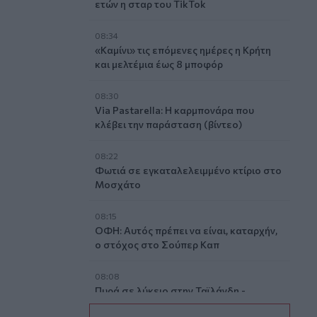
ετών η σταρ του TikTok
08:34
«Καμίνι» τις επόμενες ημέρες η Κρήτη
και μελτέμια έως 8 μποφόρ
08:30
Via Pastarella: Η καρμπονάρα που
κλέβει την παράσταση (βίντεο)
08:22
Φωτιά σε εγκαταλελειμμένο κτίριο στο
Μοσχάτο
08:15
ΟΦΗ: Αυτός πρέπει να είναι, καταρχήν,
ο στόχος στο Σούπερ Καπ
08:08
Πυρά σε λύκειο στην Ταϊλάνδη -
Τουλάχιστον 2 νεκροί