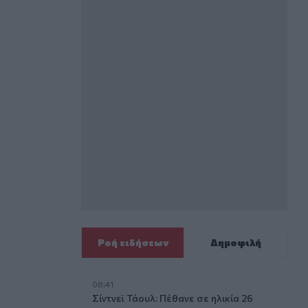
Ροή ειδήσεων
Δημοφιλή
08:41
Σίντνεϊ Τάουλ: Πέθανε σε ηλικία 26