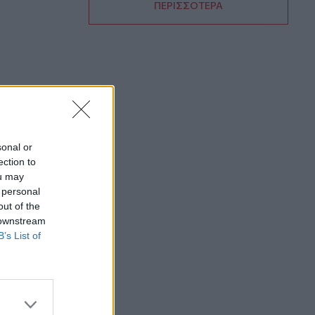
ΠΕΡΙΣΣΟΤΕΡΑ
08:06
«Τριλογία» επετειακών εκδηλώσεων
160 ετών από την Αρκαδική Εθελοθυσία
07:59
Τα πρωτοσέλιδα των εφημερίδων
07:52
Σεισμός 5,8 βαθμών στις δυτικές
sonal or
Φιλιππίνες
ection to
ou may
07:45
 personal
Φωτιά τα ξημερώματα στη Σητεία - Η
out of the
δεύτερη μέσα σε ένα 24ωρο
 downstream
B’s List of
07:37
Σαουδική Αραβία, Τουρκία και Πακιστάν
υπογράφουν αμυντική συμφωνία
07:31