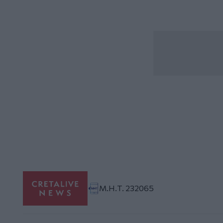
Μ.Η.Τ. 232065