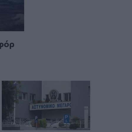
06:57
Υψηλός και σήμερα ο κίνδυνος
πυρκαγιάς στην Κρήτη
05:52
ΕΝΦΙΑ: Τα λάθη στις μεταβιβάσεις που
οφόρ
φέρνουν τσουχτερά πρόστιμα έως
1.000 ευρώ
04:41
Τα φρούτα που επιλέγουν 4
ενδοκρινολόγοι για καλύτερο έλεγχο
του σακχάρου
03:34
Το απολαυστικό βίντεο της Νατάσας
Θεοδωρίδου με τη μητέρα της