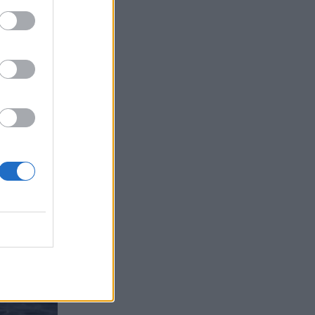
Σήμερα η δεύτερη πληρωμή των
δικαιούχων του Λογαριασμού Αγροτικής
Εστίας
07:25
Εορτολόγιο: Ποιοι γιορτάζουν σήμερα 7
Αυγούστου
07:17
Νέο Διεθνές Αεροδρόμιο Ηρακλείου:
Σήμερα οι υπογραφές για τα Συστήματα
Αεροναυτιλίας
07:10
Ταϋλάνδη: Μαθητής άνοιξε πυρ μέσα σε
σχολείο – Αναφορές για νεκρούς
07:03
Υπόθεση Marfin: Ενώπιον της
Δικαιοσύνης σήμερα η 46χρονη
κατηγορούμενη για τη φονική επίθεση