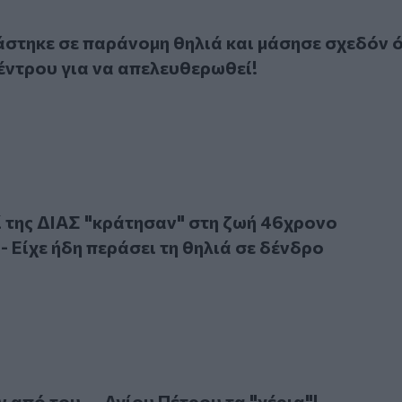
κε σε παράνομη θηλιά και μάσησε σχεδόν όλο τον κορμό δέ
στηκε σε παράνομη θηλιά και μάσησε σχεδόν 
έντρου για να απελευθερωθεί!
ς ΔΙΑΣ "κράτησαν" στη ζωή 46χρονο Ηρακλειώτη - Είχε ήδη π
 της ΔΙΑΣ "κράτησαν" στη ζωή 46χρονο
- Είχε ήδη περάσει τη θηλιά σε δένδρο
 του ... Αγίου Πέτρου τα "χέρια"!
 από του ... Αγίου Πέτρου τα "χέρια"!