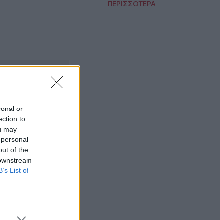
ΠΕΡΙΣΣΟΤΕΡΑ
14:39
To Moonlight Serenade στο καφέ του
Αρχαιολογικού Μουσείου Χανίων
14:17
Θ. Κοντογεώργης: Προεκλογική αλλά όχι
παροχολογική η ΔΕΘ
14:01
Άντριου: Μυστικό σχέδιο για βασιλική
sonal or
κηδεία όταν πεθάνει, παρά την
ection to
αποκαθήλωση
ou may
 personal
13:53
out of the
Σε ετοιμότητα η πυροσβεστική στη
 downstream
Λέσβο
B’s List of
13:45
Κρήτη: Και την Δευτέρα (10/08) πολύ
υψηλός ο κίνδυνος πυρκαγιάς