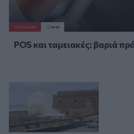
ΟΙΚΟΝΟΜΙΑ
14:45
POS και ταμειακές: βαριά π