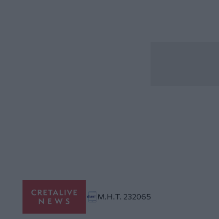
Μ.Η.Τ. 232065