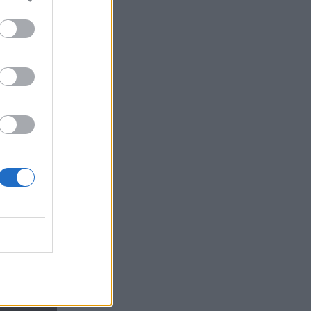
13:38
Σκιάθος: Ανήλικος κατήγγειλε 17χρονο
για βιασμό
13:25
«Kinda chic»: Ποιο είναι το νέο τρεντ της
Gen Z που έχει κατακλύσει τα Social
Media
13:17
Λουτράκι: Νεκρός δίπλα σε κάδο
σκουπιδιών εντοπίστηκε ηλικιωμένος
13:08
«Χρυσές» διακοπές στην Ελλάδα: Το
προφίλ των τουριστών και οι βίλες των
168.000€ την εβδομάδα
12:54
Ισπανία: Οι αρμόδιες αρχές έλεγξαν
περίπου 200 αφίξεις ταξιδιωτών από