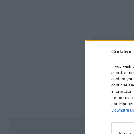
Cretalive 
If you wish 
sensitive in
confirm you
continue se
information 
further disc
participants
Downstream 
Συ
Persona