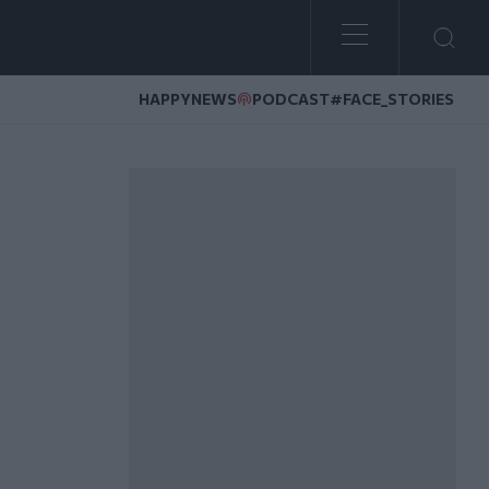
HAPPYNEWS
PODCAST
#FACE_STORIES
βάλ Καννών