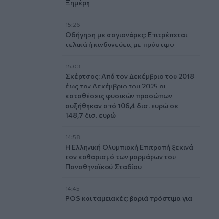
Ξημέρη
15:26
Οδήγηση με σαγιονάρες: Επιτρέπεται
τελικά ή κινδυνεύεις με πρόστιμο;
15:03
Σκέρτσος: Από τον Δεκέμβριο του 2018
έως τον Δεκέμβριο του 2025 οι
καταθέσεις φυσικών προσώπων
αυξήθηκαν από 106,4 δισ. ευρώ σε
148,7 δισ. ευρώ
14:58
Η Ελληνική Ολυμπιακή Επιτροπή ξεκινά
τον καθαρισμό των μαρμάρων του
Παναθηναϊκού Σταδίου
14:45
POS και ταμειακές: βαριά πρόστιμα για
όσους δε συμμορφώνονται