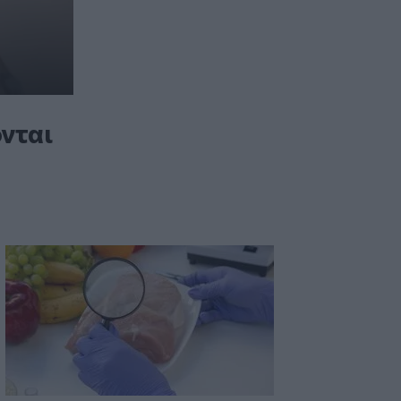
την Ιταλία
12:54
Κρήτη: Ριπές ανέμου έως 110 χλμ την
ώρα - Παραμένει ο "κόκκινος"
συναγερμός
νται
12:44
Άρτα: Απολογούνται ο διευθυντής και ο
τεχνικός ασφαλείας του ΔΕΔΔΗΕ
12:38
Τουρνάς: Σε επιφυλακή ο κρατικός
μηχανισμός
12:27
Μήλος: Ελικόπτερο… προσγειώθηκε
στο Σαρακήνικο για να κάνουν μπάνιο οι
επιβάτες του - Δείτε βίντεο
12:15