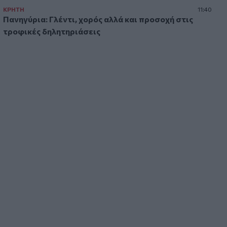
Κίσσαμος: 32χρονος κατηγορείται για
ΚΡΗΤΗ
11:40
πέντε κλοπές από επιχειρήσεις
Πανηγύρια: Γλέντι, χορός αλλά και προσοχή στις
τροφικές δηλητηριάσεις