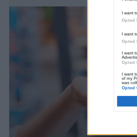
I want t
Opted 
I want t
Opted 
I want 
Advertis
Opted 
I want t
of my P
was col
Opted 