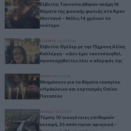
Ελβετία: Ταυτοποιήθηκαν ακόμη 16
θύματα της φονικής φωτιάς στο Κραν
Μοντανά – Μόλις 14 χρόνων το
νεότερο
Ελβετία: Θρίλερ με την 15χρονη Αλίκη Καλ
ΚΟΣΜΟΣ
02.01.2026
Ελβετία: Θρίλερ με την 15χρονη Αλίκη
Καλλέργη - «Δεν έχει ταυτοποιηθεί,
προσευχηθείτε» λέει ο αδερφός της
Μνημόσυνο για τα θύματα ναυαγίου «Ηρά
ΚΡΗΤΗ
04.12.2025
Μνημόσυνο για τα θύματα ναυαγίου
«Ηράκλειο» και εορτασμός Οσίου
Παταπίου
Τέμπη: 10 οικογένειες επιθυμούν εκταφή,
ΕΛΛAΔΑ
14.11.2025
Τέμπη: 10 οικογένειες επιθυμούν
εκταφή, 33 απάντησαν αρνητικά -