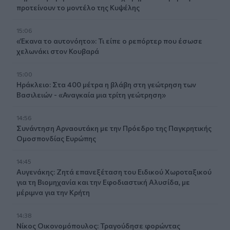
προτείνουν το μοντέλο της Κυψέλης
15:06
«Έκανα το αυτονόητο»: Τι είπε ο ρεπόρτερ που έσωσε
χελωνάκι στον Κουβαρά
15:00
Ηράκλειο: Στα 400 μέτρα η βλάβη στη γεώτρηση των
Βασιλειών - «Αναγκαία μια τρίτη γεώτρηση»
14:56
Συνάντηση Αρναουτάκη με την Πρόεδρο της Παγκρητικής
Ομοσπονδίας Ευρώπης
14:45
Αυγενάκης: Ζητά επανεξέταση του Ειδικού Χωροταξικού
για τη Βιομηχανία και την Εφοδιαστική Αλυσίδα, με
μέριμνα για την Κρήτη
14:38
Νίκος Οικονομόπουλος: Τραγούδησε φορώντας