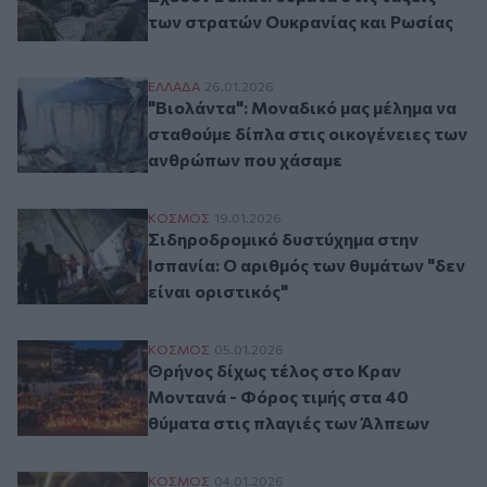
των στρατών Ουκρανίας και Ρωσίας
"Βιολάντα": Μοναδικό μας μέλημα να στα
ΕΛΛAΔΑ
26.01.2026
"Βιολάντα": Μοναδικό μας μέλημα να
σταθούμε δίπλα στις οικογένειες των
ανθρώπων που χάσαμε
Σιδηροδρομικό δυστύχημα στην Ισπανία: Ο
ΚΟΣΜΟΣ
19.01.2026
Σιδηροδρομικό δυστύχημα στην
Ισπανία: Ο αριθμός των θυμάτων "δεν
είναι οριστικός"
Θρήνος δίχως τέλος στο Κραν Μοντανά - 
ΚΟΣΜΟΣ
05.01.2026
Θρήνος δίχως τέλος στο Κραν
Μοντανά - Φόρος τιμής στα 40
θύματα στις πλαγιές των Άλπεων
Ελβετία: Ταυτοποιήθηκαν ακόμη 16 θύματ
ΚΟΣΜΟΣ
04.01.2026