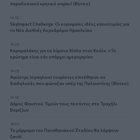
παραδοσιακό κρητικό σαρίκι! (Βίντεο)
14:35
SkyImpact Challenge: Οι κορυφαίες ιδέες καινοτομίας για
το Νέο Διεθνές Αεροδρόμιο Ηρακλείου
14:29
Καραμαλάκης για τα λύματα δίπλα στον Κούλε: «Το
ερώτημα είναι εάν υπάρχει ημερομηνία»
14:28
Αγκίστρι: Ισραηλινοί τουρίστες επιτέθηκαν σε
διαδηλωτές που φώναζαν υπέρ της Παλαιστίνης (Βίντεο)
14:18
Δήμος Φαιστού: Τιμούν τους πεσόντες στο Τραχήλι
Βοριζίων
14:02
Τα μάρμαρα του Παναθηναϊκού Σταδίου θα λάμψουν
ξανά!