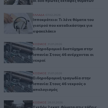
οι δύο πρώτες εκταφές θυμάτων
Ιπποκράτειο: Τι λένε θύματα του γιατρού
ΕΛΛAΔΑ
07.02.2026
Ιπποκράτειο: Τι λένε θύματα του
γιατρού που καταδικάστηκε για
«φακελάκι»
Σιδηροδρομικό δυστύχημα στην Ισπανία: Σ
ΚΟΣΜΟΣ
31.01.2026
Σιδηροδρομικό δυστύχημα στην
Ισπανία: Στους 46 ανέρχονται οι
νεκροί
Σιδηροδρομική τραγωδία στην Ισπανία: Σ
ΚΟΣΜΟΣ
31.01.2026
Σιδηροδρομική τραγωδία στην
Ισπανία: Στους 46 νεκρούς ο
απολογισμός
Σχεδόν 2 εκατ. θύματα στις τάξεις των σ
ΚΟΣΜΟΣ
28.01.2026
Σχεδόν 2 εκατ. θύματα στις τάξεις