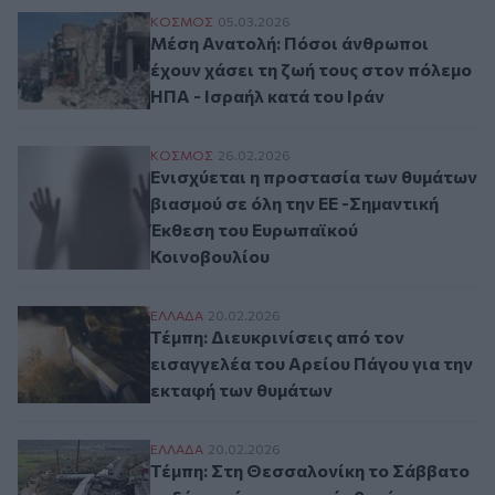
Μέση Ανατολή: Πόσοι άνθρωποι έχουν χάσ
ΚΟΣΜΟΣ
05.03.2026
Μέση Ανατολή: Πόσοι άνθρωποι
έχουν χάσει τη ζωή τους στον πόλεμο
ΗΠΑ - Ισραήλ κατά του Ιράν
Ενισχύεται η προστασία των θυμάτων βια
ΚΟΣΜΟΣ
26.02.2026
Ενισχύεται η προστασία των θυμάτων
βιασμού σε όλη την ΕΕ -Σημαντική
Έκθεση του Ευρωπαϊκού
Κοινοβουλίου
Τέμπη: Διευκρινίσεις από τον εισαγγελέα
ΕΛΛAΔΑ
20.02.2026
Τέμπη: Διευκρινίσεις από τον
εισαγγελέα του Αρείου Πάγου για την
εκταφή των θυμάτων
Τέμπη: Στη Θεσσαλονίκη το Σάββατο οι δ
ΕΛΛAΔΑ
20.02.2026
Τέμπη: Στη Θεσσαλονίκη το Σάββατο