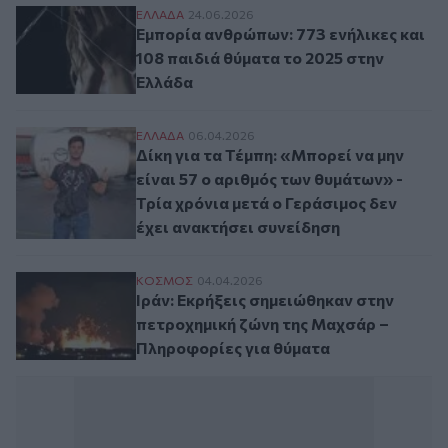
Εμπορία ανθρώπων: 773 ενήλικες και 108 
ΕΛΛAΔΑ
24.06.2026
Εμπορία ανθρώπων: 773 ενήλικες και
108 παιδιά θύματα το 2025 στην
Ελλάδα
Δίκη για τα Τέμπη: «Μπορεί να μην είναι 
ΕΛΛAΔΑ
06.04.2026
Δίκη για τα Τέμπη: «Μπορεί να μην
είναι 57 ο αριθμός των θυμάτων» -
Τρία χρόνια μετά ο Γεράσιμος δεν
έχει ανακτήσει συνείδηση
Iράν: Εκρήξεις σημειώθηκαν στην πετροχ
ΚΟΣΜΟΣ
04.04.2026
Iράν: Εκρήξεις σημειώθηκαν στην
πετροχημική ζώνη της Μαχσάρ –
Πληροφορίες για θύματα