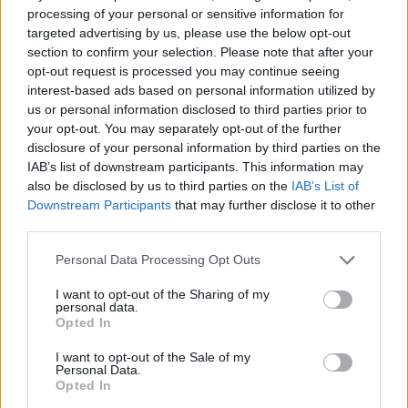
Σελιδοποίηση
Current page
1
Προηγούμενη σελίδα
Next page
processing of your personal or sensitive information for
targeted advertising by us, please use the below opt-out
section to confirm your selection. Please note that after your
opt-out request is processed you may continue seeing
interest-based ads based on personal information utilized by
us or personal information disclosed to third parties prior to
Ροή ειδήσεων
Δημοφιλή
your opt-out. You may separately opt-out of the further
disclosure of your personal information by third parties on the
IAB’s list of downstream participants. This information may
16:11
also be disclosed by us to third parties on the
IAB’s List of
Τεντόγλου: «Είμαι καλά, θα με δείτε στον τελικό...»
Downstream Participants
that may further disclose it to other
third parties.
16:00
Ρέθυμνο: Αλλαγές στο πρόγραμμα εκδηλώσεων
Personal Data Processing Opt Outs
«Αποσπερίδες»
I want to opt-out of the Sharing of my
personal data.
15:59
Opted In
Οι υψηλές θερμοκρασίες εξουθενώνουν τους γύπες-
στην ΑΝΙΜΑ 20 όρνια της Κρήτης
I want to opt-out of the Sale of my
Personal Data.
Opted In
15:49
Τελικός Super Cup: Η γιορτή Κρήτης - Μικράς Ασίας πριν