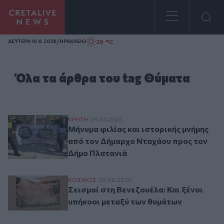
Homepage
/
29 °C
ΔΕΥΤΕΡΑ 10.8.2026
ΗΡΑΚΛΕΙΟ
Όλα τα άρθρα του tag Θύματα
Μήνυμα φιλίας και ιστορικής μνήμης από
ΚΡΗΤΗ
29.07.2026
Μήνυμα φιλίας και ιστορικής μνήμης
από τον Δήμαρχο Νταχάου προς τον
Δήμο Πλατανιά
Σεισμοί στη Βενεζουέλα: Και ξένοι υπήκο
ΚΟΣΜΟΣ
26.06.2026
Σεισμοί στη Βενεζουέλα: Και ξένοι
υπήκοοι μεταξύ των θυμάτων