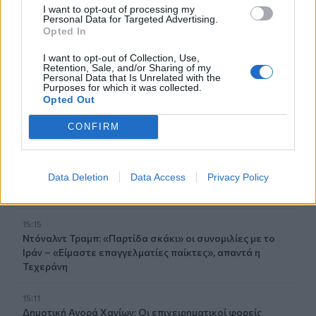
I want to opt-out of processing my
τη σέντρα και ο αποκλεισμός του Συλλόγου
Personal Data for Targeted Advertising.
Αλατσατιανών!
Opted In
I want to opt-out of Collection, Use,
15:36
Retention, Sale, and/or Sharing of my
Συνεδριάζει η Δημοτική Επιτροπή Αγίου Νικολάου
Personal Data that Is Unrelated with the
Purposes for which it was collected.
Opted Out
15:32
Ζητούν άμεση τοποθέτηση κάδου στο νεκροταφείο των
CONFIRM
Σταβιών
15:23
Data Deletion
Data Access
Privacy Policy
Μίλτος Τεντόγλου: “Πέταξε'” για τον μεγάλο τελικό του
Ευρωπαϊκού Πρωταθλήματος Ανοιχτού Στίβου
15:15
Ντόναλντ Τραμπ: «Παρτίδα σκάκι» οι συνομιλίες με το
Ιράν – «Είμαστε επαγγελματίες παίκτες», απαντά η
Τεχεράνη
15:11
Δημοτική Αγορά Χανίων: Οι επιχειρηματικοί φορείς