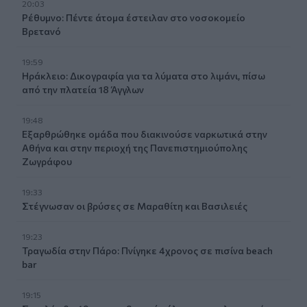
20:03
Ρέθυμνο: Πέντε άτομα έστειλαν στο νοσοκομείο
Βρετανό
19:59
Ηράκλειο: Δικογραφία για τα λύματα στο λιμάνι, πίσω
από την πλατεία 18 Άγγλων
19:48
Εξαρθρώθηκε ομάδα που διακινούσε ναρκωτικά στην
Αθήνα και στην περιοχή της Πανεπιστημιούπολης
Ζωγράφου
19:33
Στέγνωσαν οι βρύσες σε Μαραθίτη και Βασιλειές
19:23
Τραγωδία στην Πάρο: Πνίγηκε 4χρονος σε πισίνα beach
bar
19:15