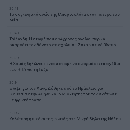
20:41
Το συγκινητικό αντίο της Μπαρτσελόνα στον πατέρα του
Μέσι
20:40
Ταϊλάνδη: Η στιγμή που ο 14χρονος ανοίγει πυρ και
σκορπάει τον θάνατο σε σχολείο - Σοκαριστικό βίντεο
20:20
Η Χαμάς δηλώνει εκ νέου έτοιμη να εφαρμόσει το σχέδιο
των ΗΠΑ για τη Γάζα
20:14
Θλίψη για τον Χανς: Δόθηκε από το Ηράκλειο για
υιοθεσία στην Αθήνα και ο ιδιοκτήτης του τον σκότωσε
με φρικτό τρόπο
20:05
Καλύτερη η εικόνα της φωτιάς στη Μικρή Βίγλα της Νάξου