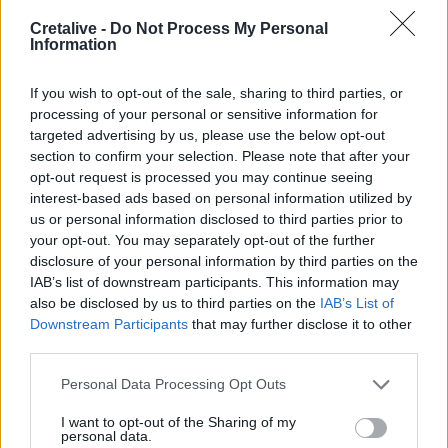
Cretalive -
Do Not Process My Personal
Information
18:45
Τα «Παραμύθια του Σαββάτου»… πάνε διακοπές!
If you wish to opt-out of the sale, sharing to third parties, or
18:38
processing of your personal or sensitive information for
Μυστήριο 3.500 ετών στη Σαντορίνη: Ο 15χρονος που δεν
targeted advertising by us, please use the below opt-out
πρόλαβε να ξεφύγει από το τσουνάμι μπορεί ν' αλλάξει
section to confirm your selection. Please note that after your
τη χρονολογία της μεγάλης έκρηξης
opt-out request is processed you may continue seeing
interest-based ads based on personal information utilized by
18:22
us or personal information disclosed to third parties prior to
ΟΦΗ: Έκλεισε τον Λορέντσο Ντίκμαν
your opt-out. You may separately opt-out of the further
disclosure of your personal information by third parties on the
18:21
IAB’s list of downstream participants. This information may
ΕΛΓΕΚΑ: Προληπτική ανάκληση γνωστής μαρμελάδας
also be disclosed by us to third parties on the
IAB’s List of
φράουλα
Downstream Participants
that may further disclose it to other
third parties.
ΠΕΡΙΣΣΟΤΕΡΑ
Personal Data Processing Opt Outs
I want to opt-out of the Sharing of my
personal data.