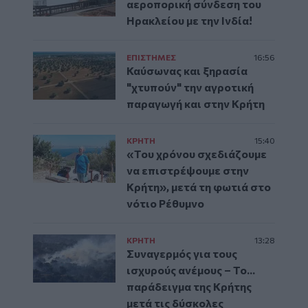
αεροπορική σύνδεση του
Ηρακλείου με την Ινδία!
ΕΠΙΣΤΗΜΕΣ
16:56
Καύσωνας και ξηρασία
"χτυπούν" την αγροτική
παραγωγή και στην Κρήτη
ΚΡΗΤΗ
15:40
«Του χρόνου σχεδιάζουμε
να επιστρέψουμε στην
Κρήτη», μετά τη φωτιά στο
νότιο Ρέθυμνο
ΚΡΗΤΗ
13:28
Συναγερμός για τους
ισχυρούς ανέμους – Το...
παράδειγμα της Κρήτης
μετά τις δύσκολες