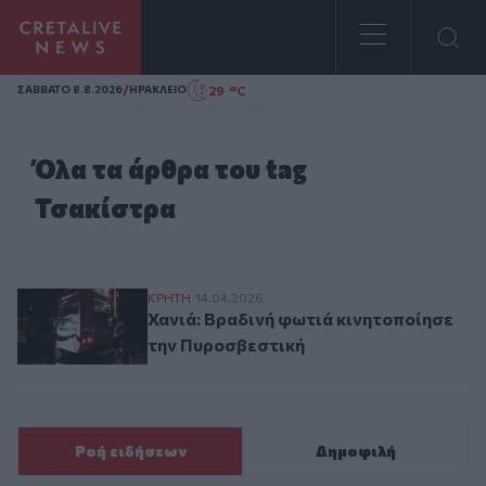
Homepage
/
29 °C
ΣAΒΒΑΤΟ 8.8.2026
ΗΡΑΚΛΕΙΟ
Όλα τα άρθρα του tag
Τσακίστρα
Χανιά: Βραδινή φωτιά κινητοποίησε την 
ΚΡΗΤΗ
14.04.2026
Χανιά: Βραδινή φωτιά κινητοποίησε
την Πυροσβεστική
Ροή ειδήσεων
Δημοφιλή