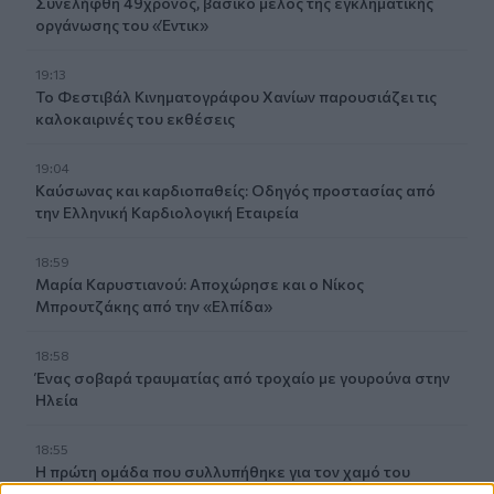
Συνελήφθη 49χρονος, βασικό μέλος της εγκληματικής
οργάνωσης του «Έντικ»
19:13
Το Φεστιβάλ Κινηματογράφου Χανίων παρουσιάζει τις
καλοκαιρινές του εκθέσεις
19:04
Καύσωνας και καρδιοπαθείς: Οδηγός προστασίας από
την Ελληνική Καρδιολογική Εταιρεία
18:59
Μαρία Καρυστιανού: Αποχώρησε και ο Νίκος
Μπρουτζάκης από την «Ελπίδα»
18:58
Ένας σοβαρά τραυματίας από τροχαίο με γουρούνα στην
Ηλεία
18:55
Η πρώτη ομάδα που συλλυπήθηκε για τον χαμό του
πατέρα του Μέσι