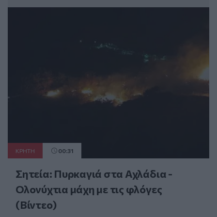
ΚΡΗΤΗ
00:31
Σητεία: Πυρκαγιά στα Αχλάδια -
Ολονύχτια μάχη με τις φλόγες
(Βίντεο)