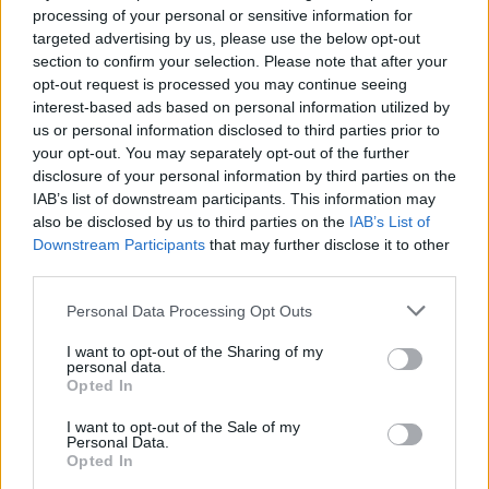
03:16
processing of your personal or sensitive information for
Οι ειδικοί εξηγούν: Το κλιματιστικό ρυθμίζει τη
targeted advertising by us, please use the below opt-out
θερμοκρασία, ο ανεμιστήρας οροφής αλλάζει την
section to confirm your selection. Please note that after your
αίσθηση
opt-out request is processed you may continue seeing
interest-based ads based on personal information utilized by
02:30
us or personal information disclosed to third parties prior to
Αυξάνονται οι ενδείξεις για ζωή στον Άρη
your opt-out. You may separately opt-out of the further
disclosure of your personal information by third parties on the
01:30
IAB’s list of downstream participants. This information may
Ειδικός λέει ποια φυτά να βάλεις στο μπαλκόνι σου το
also be disclosed by us to third parties on the
IAB’s List of
καλοκαίρι
Downstream Participants
that may further disclose it to other
third parties.
00:31
Βιολόγος: «Αυτό που προσελκύει τα κουνούπια δεν είναι
Personal Data Processing Opt Outs
το γλυκό αίμα, αλλά οι χημικές ενώσεις που εκπέμπουμε»
I want to opt-out of the Sharing of my
personal data.
00:31
Opted In
Σητεία: Πυρκαγιά στα Αχλάδια - Ολονύχτια μάχη με τις
φλόγες (Βίντεο)
I want to opt-out of the Sale of my
Personal Data.
Opted In
23:55