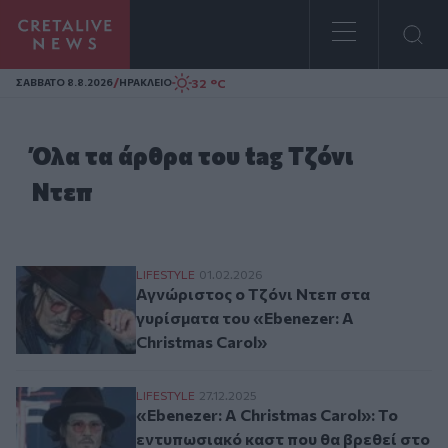
Homepage
/
32 °C
ΣAΒΒΑΤΟ 8.8.2026
ΗΡΑΚΛΕΙΟ
Όλα τα άρθρα του tag Τζόνι
Ντεπ
Αγνώριστος ο Τζόνι Ντεπ στα γυρίσματα τ
LIFESTYLE
01.02.2026
Αγνώριστος ο Τζόνι Ντεπ στα
γυρίσματα του «Ebenezer: A
Christmas Carol»
«Ebenezer: A Christmas Carol»: Το εντυπ
LIFESTYLE
27.12.2025
«Ebenezer: A Christmas Carol»: Το
εντυπωσιακό καστ που θα βρεθεί στο