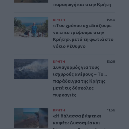
παραγωγή και στην Κρήτη
ΚΡΗΤΗ
15:40
«Του χρόνου σχεδιάζουμε
να επιστρέψουμε στην
Κρήτη», μετά τη φωτιά στο
νότιο Ρέθυμνο
ΚΡΗΤΗ
13:28
Συναγερμός για τους
ισχυρούς ανέμους – Το...
παράδειγμα της Κρήτης
μετά τις δύσκολες
πυρκαγιές
ΚΡΗΤΗ
11:56
«Η θάλασσα βάφτηκε
καφέ»: Δυσοσμία και