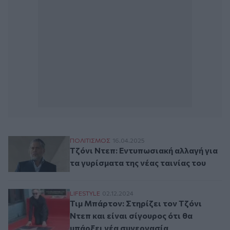
Τζόνι Ντεπ: Εντυπωσιακή αλλαγή για τα γυ
ΠΟΛΙΤΙΣΜΟΣ
16.04.2025
Τζόνι Ντεπ: Εντυπωσιακή αλλαγή για
τα γυρίσματα της νέας ταινίας του
Τιμ Μπάρτον: Στηρίζει τον Τζόνι Ντεπ και
LIFESTYLE
02.12.2024
Τιμ Μπάρτον: Στηρίζει τον Τζόνι
Ντεπ και είναι σίγουρος ότι θα
υπάρξει νέα συνεργασία