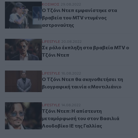
Ο Τζόνι Ντεπ εμφανίστηκε στα βραβεία 
ΚΟΣΜΟΣ
29.08.2022
Ο Τζόνι Ντεπ εμφανίστηκε στα
βραβεία του MTV ντυμένος
αστροναύτης
Σε ρόλο έκπληξη στα βραβεία MTV ο Τζόν
LIFESTYLE
20.08.2022
Σε ρόλο έκπληξη στα βραβεία MTV ο
Τζόνι Ντεπ
Ο Τζόνι Ντεπ θα σκηνοθετήσει τη βιογραφ
LIFESTYLE
16.08.2022
Ο Τζόνι Ντεπ θα σκηνοθετήσει τη
βιογραφική ταινία «Μοντιλιάνι»
Τζόνι Ντεπ: Η απίστευτη μεταμόρφωσή το
LIFESTYLE
14.08.2022
Τζόνι Ντεπ: Η απίστευτη
μεταμόρφωσή του στον Βασιλιά
Λουδοβίκο ΙΕ της Γαλλίας