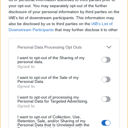
your opt-out. You may separately opt-out of the further
17:51
disclosure of your personal information by third parties on the
Πεζοπορία από τη Μίλατο έως την παραλία των Ανωγείων
IAB’s list of downstream participants. This information may
also be disclosed by us to third parties on the
IAB’s List of
17:45
Downstream Participants
that may further disclose it to other
Σκέψεις για απευθείας αεροπορική σύνδεση του
third parties.
Ηρακλείου με την Ινδία!
Personal Data Processing Opt Outs
17:38
Η Τεχνητή Νοημοσύνη «αλλάζει» τον εγκέφαλό μας
I want to opt-out of the Sharing of my
personal data.
Opted In
17:29
Ο νεότερος κάτοχος διαρκείας του ΟΦΗ είναι... 2 μηνών!
I want to opt-out of the Sale of my
Personal Data.
Opted In
17:16
Χάντερ Μπάιντεν: Αποκάλυψε ότι ο καρκίνος του πατέρα
I want to opt-out of processing my
του, Τζο Μπάιντεν, έχει κάνει μεταστάσεις στα οστά
Personal Data for Targeted Advertising.
Opted In
16:56
Καύσωνας και ξηρασία "χτυπούν" την αγροτική παραγωγή
I want to opt-out of Collection, Use,
Retention, Sale, and/or Sharing of my
και στην Κρήτη
Personal Data that Is Unrelated with the