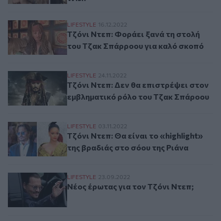
Τζόνι Ντεπ: Φοράει ξανά τη στολή του Τ
LIFESTYLE
16.12.2022
Τζόνι Ντεπ: Φοράει ξανά τη στολή
του Τζακ Σπάρροου για καλό σκοπό
Τζόνι Ντεπ: Δεν θα επιστρέψει στον εμβ
LIFESTYLE
24.11.2022
Τζόνι Ντεπ: Δεν θα επιστρέψει στον
εμβληματικό ρόλο του Τζακ Σπάροου
Τζόνι Ντεπ: Θα είναι το «highlight» της β
LIFESTYLE
03.11.2022
Τζόνι Ντεπ: Θα είναι το «highlight»
της βραδιάς στο σόου της Ριάνα
Νέος έρωτας για τον Τζόνι Ντεπ;
LIFESTYLE
23.09.2022
Νέος έρωτας για τον Τζόνι Ντεπ;