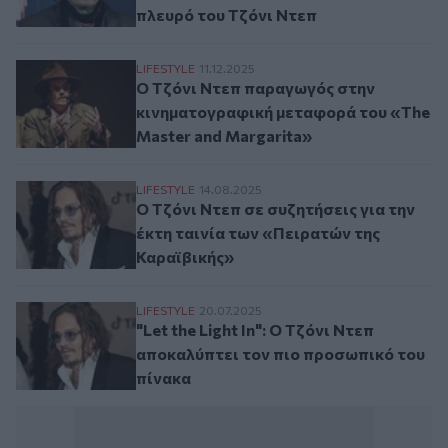
πλευρό του Τζόνι Ντεπ
Ο Τζόνι Ντεπ παραγωγός στην κινηματογρ
LIFESTYLE
11.12.2025
Ο Τζόνι Ντεπ παραγωγός στην
κινηματογραφική μεταφορά του «The
Master and Margarita»
Ο Τζόνι Ντεπ σε συζητήσεις για την έκτη 
LIFESTYLE
14.08.2025
Ο Τζόνι Ντεπ σε συζητήσεις για την
έκτη ταινία των «Πειρατών της
Καραϊβικής»
"Let the Light In": Ο Τζόνι Ντεπ αποκαλύπ
LIFESTYLE
20.07.2025
"Let the Light In": Ο Τζόνι Ντεπ
αποκαλύπτει τον πιο προσωπικό του
πίνακα