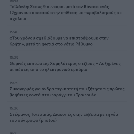
15:48
Ταϊλάνδη: Στους 9 οι νεκροί μετά τον θάνατο ενός
12χρονου κοριτσιού στην επίθεση με πυροβολισμούς σε
σχολείο
15:40
«Του χρόνου σχεδιάζουμε να επιστρέψουμε στην
Κρήτη», μετά τη φωτιά στο νότιο Ρέθυμνο
15:38
Θερινές εκπτώσεις: Χαμηλότερος ο τζίρος – Αυξημένες
οι πιέσεις από το ηλεκτρονικό εμπόριο
15:29
Συναγερμός για άνδρα περιπατητή που ζήτησε τις πρώτες
βοήθειες κοντά στο φαράγγι του Τράφουλα
15:26
Στέφανος Τσιτσιπάς: Διακοπές στην Ελβετία με τη νέα
του σύντροφο (photos)
15:21