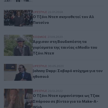
Ο Τζόνι Ντεπ σκηνοθετεί τον Αλ Πατσίνο
LIFESTYLE
22.01.2024
Ο Τζόνι Ντεπ σκηνοθετεί τον Αλ
Πατσίνο
Άρχισαν στη Βουδαπέστη τα γυρίσματα τη
ΚΟΣΜΟΣ
27.09.2023
Άρχισαν στη Βουδαπέστη τα
γυρίσματα της ταινίας «Modì» του
Τζόνι Ντεπ
Johnny Depp: Σοβαρό ατύχημα για τον ηθ
LIFESTYLE
30.05.2023
Johnny Depp: Σοβαρό ατύχημα για τον
ηθοποιό
Ο Τζόνι Ντεπ εμφανίστηκε ως Τζακ Σπάρο
LIFESTYLE
20.12.2022
Ο Τζόνι Ντεπ εμφανίστηκε ως Τζακ
Σπάροου σε βίντεο για το Make-A-
Wish