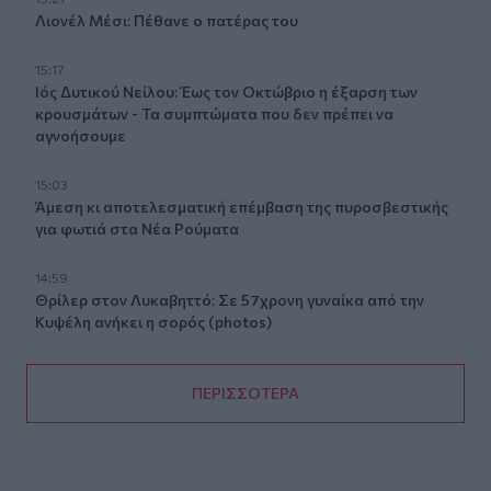
Λιονέλ Μέσι: Πέθανε ο πατέρας του
15:17
Ιός Δυτικού Νείλου: Έως τον Οκτώβριο η έξαρση των
κρουσμάτων - Τα συμπτώματα που δεν πρέπει να
αγνοήσουμε
15:03
Άμεση κι αποτελεσματική επέμβαση της πυροσβεστικής
για φωτιά στα Νέα Ρούματα
14:59
Θρίλερ στον Λυκαβηττό: Σε 57χρονη γυναίκα από την
Κυψέλη ανήκει η σορός (photos)
ΠΕΡΙΣΣΟΤΕΡΑ