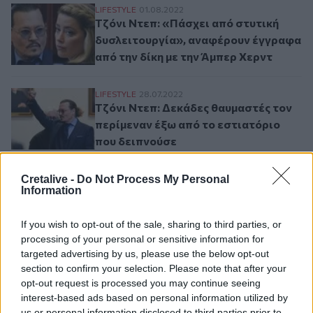
Τζόνι Ντεπ: «Πάσχει από στυτική δυσλειτ
LIFESTYLE
01.08.2022
Τζόνι Ντεπ: «Πάσχει από στυτική
δυσλειτουργία», αναφέρουν έγγραφα
από την δίκη με την Άμπερ Χερντ
Τζόνι Ντεπ: Δεκάδες θαυμαστές τον περίμ
LIFESTYLE
28.07.2022
Τζόνι Ντεπ: Δεκάδες θαυμαστές τον
περίμεναν έξω από το εστιατόριο
που δειπνούσε
Cretalive -
Do Not Process My Personal
Information
Σελιδοποίηση
Current page
1
Προηγούμενη σελίδα
Next page
If you wish to opt-out of the sale, sharing to third parties, or
processing of your personal or sensitive information for
targeted advertising by us, please use the below opt-out
section to confirm your selection. Please note that after your
opt-out request is processed you may continue seeing
Ροή ειδήσεων
Δημοφιλή
interest-based ads based on personal information utilized by
us or personal information disclosed to third parties prior to