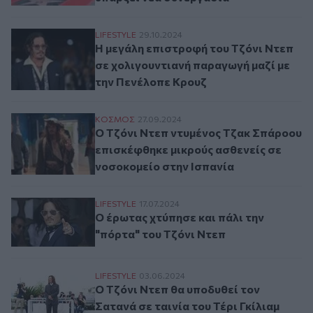
Η μεγάλη επιστροφή του Τζόνι Ντεπ σε χ
LIFESTYLE
29.10.2024
Η μεγάλη επιστροφή του Τζόνι Ντεπ
σε χολιγουντιανή παραγωγή μαζί με
την Πενέλοπε Κρουζ
Ο Τζόνι Ντεπ ντυμένος Τζακ Σπάροου επι
ΚΟΣΜΟΣ
27.09.2024
Ο Τζόνι Ντεπ ντυμένος Τζακ Σπάροου
επισκέφθηκε μικρούς ασθενείς σε
νοσοκομείο στην Ισπανία
Ο έρωτας χτύπησε και πάλι την "πόρτα" τ
LIFESTYLE
17.07.2024
Ο έρωτας χτύπησε και πάλι την
"πόρτα" του Τζόνι Ντεπ
Ο Τζόνι Ντεπ θα υποδυθεί τον Σατανά σε τ
LIFESTYLE
03.06.2024
Ο Τζόνι Ντεπ θα υποδυθεί τον
Σατανά σε ταινία του Τέρι Γκίλιαμ