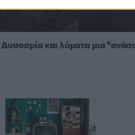
Δυσοσμία και λύματα μια "ανάσ