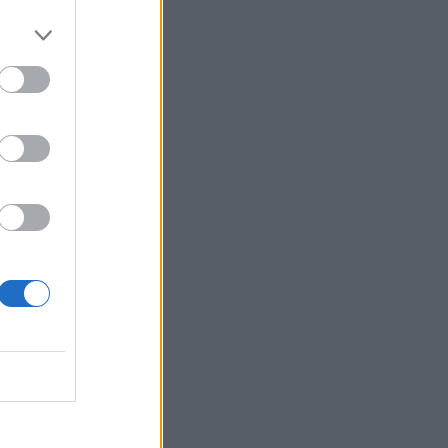
απαγόρευση λόγω μηχανικής βλάβης
11:27
Θεσσαλονίκη: Κατήγγειλε καταδίωξη
και εμβολισμό, διαπιστώθηκε ότι
οδηγούσε κλεμμένο αυτοκίνητο
11:19
Ο Μπράντον Κλαρκ πέθανε από τις
επιπτώσεις ηρωίνης και κοκαΐνης
11:11
Δήμος Μαλεβιζίου: Στους πρώτους
Δήμους που εξασφάλισαν
χρηματοδότηση για Σχέδιο Αστικής
Ανθεκτικότητας
11:05
Ηράκλειο: Ιδιοκτήτες ακινήτων έχουν
τάσεις φυγής από τη βραχυχρόνια
μίσθωση