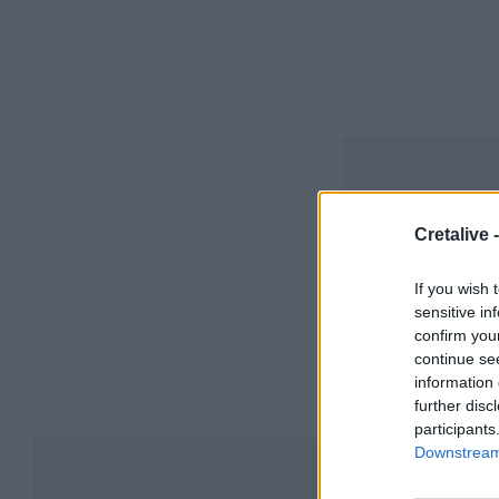
Cretalive 
If you wish 
sensitive in
confirm you
continue se
information 
further disc
participants
Downstream 
Συ