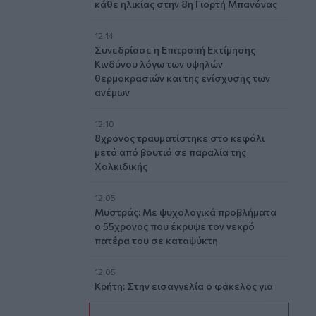
κάθε ηλικίας στην 8η Γιορτή Μπανάνας
12:14
Συνεδρίασε η Επιτροπή Εκτίμησης
Κινδύνου λόγω των υψηλών
θερμοκρασιών και της ενίσχυσης των
ανέμων
12:10
8χρονος τραυματίστηκε στο κεφάλι
μετά από βουτιά σε παραλία της
Χαλκιδικής
12:05
Μυστράς: Με ψυχολογικά προβλήματα
ο 55χρονος που έκρυψε τον νεκρό
πατέρα του σε καταψύκτη
12:05
Κρήτη: Στην εισαγγελία ο φάκελος για
τον τουρίστα με τις ανήθικες προτάσεις
- Τι λέει η ΕΛ.ΑΣ για τη 10χρονη