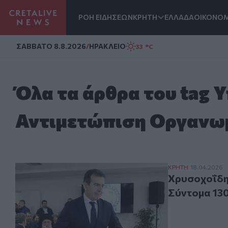
ΡΟΗ ΕΙΔΗΣΕΩΝ
ΚΡΗΤΗ
ΕΛΛΑΔΑ
ΟΙΚΟΝΟΜ
Homepage
ΣAΒΒΑΤΟ 8.8.2026
/
ΗΡΑΚΛΕΙΟ
33 °C
Όλα τα άρθρα του tag 
Αντιμετώπιση Οργανω
Χρυσοχοΐδης γι
ΚΡΗΤΗ
18.04.2026
Χρυσοχοΐδης
Σύντομα 130