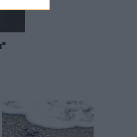
10:48
Χαρδαλιάς: Καμία ανεμογεννήτρια σε
καμένες και αναδασωτέες περιοχές της
Αττικής
10:42
α"
Ο «χάρτης» των πληρωμών από τον e-
ΕΦΚΑ και τη ΔΥΠΑ έως τις 14
Αυγούστου
10:40
Γαύδος: Επιχείρηση διάσωσης 31χρονης
από δύσβατο σημείο
10:33
Marfin: «Δεν υπάρχει ταυτοποίηση»
λέει ο δικηγόρος της 46χρονης
10:25
Δημήτρης Παπαμιχαήλ: Το