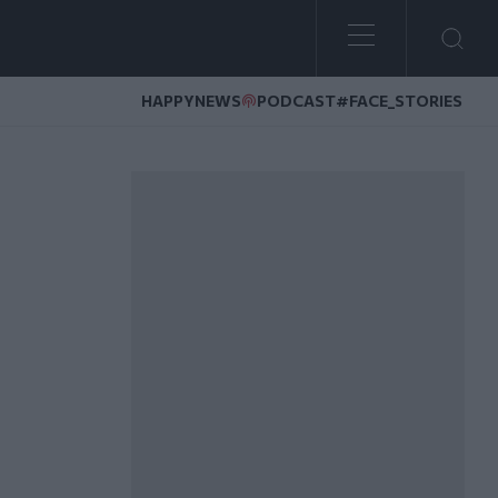
HAPPYNEWS
PODCAST
#FACE_STORIES
νομικοί στην Υποδιεύθυνση» - Βίντεο