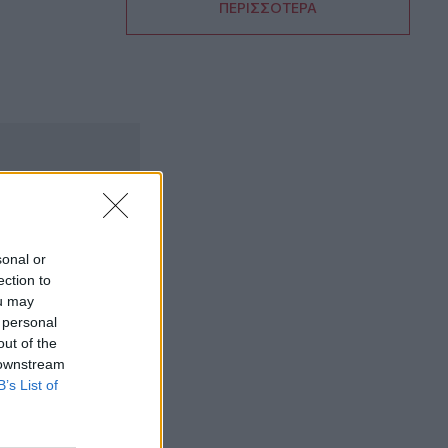
ΠΕΡΙΣΣΟΤΕΡΑ
11:56
«Η θάλασσα βάφτηκε καφέ»: Δυσοσμία
και λύματα μια "ανάσα" από το Κούλε
(photos)
11:54
Φωτιά σε κτίριο στην Κουμουνδούρου:
Πυροσβέστες απεγκλώβισαν άτομο
11:51
Στις Βρύσες το 2ο Φεστιβάλ Κρηνών με
sonal or
Μαρία Κώτη Κωστή Αβυσσινό
ection to
ou may
11:44
 personal
Αυτά τα τρία ζώδια προσελκύουν
out of the
σημαντική οικονομική επιτυχία τον
 downstream
Αύγουστο
B’s List of
11:34
Χερσόνησος: Απέπλευσε παρά την