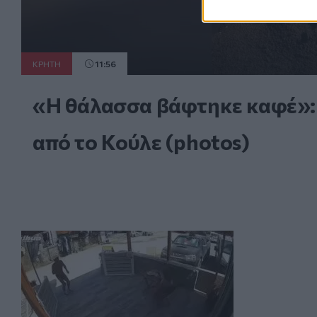
ΚΡΗΤΗ
11:56
«Η θάλασσα βάφτηκε καφέ»: 
από το Κούλε (photos)