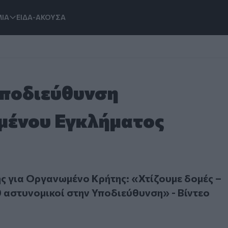
ΙΑ
ΕΙΔΑ-ΑΚΟΥΣΑ
Υποδιεύθυνση
μένου Εγκλήματος
α Οργανωμένο Κρήτης: «Χτίζουμε δομές – Σύντομα 130 αστυ
 για Οργανωμένο Κρήτης: «Χτίζουμε δομές –
 αστυνομικοί στην Υποδιεύθυνση» - Βίντεο