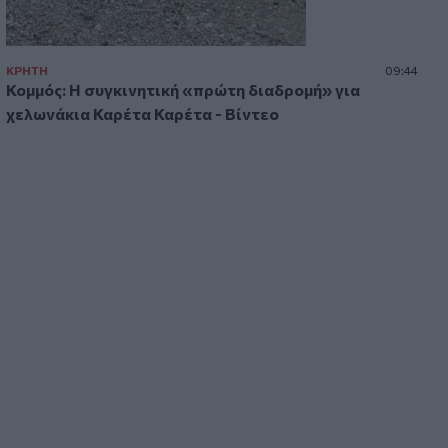
«λεβεντόπαιδο» που έγραψε τη δική
του ιστορία στο ελληνικό σινεμά
(video)
ΚΡΗΤΗ
09:44
Κομμός: Η συγκινητική «πρώτη διαδρομή» για
10:19
Άγιος Νικόλαος: Πρόσκληση
χελωνάκια Καρέτα Καρέτα - Βίντεο
συμμετοχής στα «Κρητικά
Μαγειρέματα»