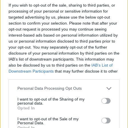
09:54
If you wish to opt-out of the sale, sharing to third parties, or
Άγιος Νικόλαος: Αγροτικό "καρφώθηκε" σε φορτηγό
processing of your personal or sensitive information for
targeted advertising by us, please use the below opt-out
09:50
section to confirm your selection. Please note that after your
Ιράν: Η συμφωνία με το Ομάν δεν σημαίνει πλήρες
opt-out request is processed you may continue seeing
άνοιγμα των Στενών του Ορμούζ
interest-based ads based on personal information utilized by
us or personal information disclosed to third parties prior to
09:44
your opt-out. You may separately opt-out of the further
Χωρίς ενεργό μέτωπο η φωτιά στο Καρύδι Σητείας -
disclosure of your personal information by third parties on the
Παραμένουν δυνάμεις στο σημείο
IAB’s list of downstream participants. This information may
also be disclosed by us to third parties on the
IAB’s List of
09:31
Downstream Participants
that may further disclose it to other
Θεσσαλονίκη: Η παρατεταμένη ανομβρία απειλεί τη
third parties.
λιμνοθάλασσα Καλοχωρίου
Personal Data Processing Opt Outs
09:22
I want to opt-out of the Sharing of my
Ιός Δυτικού Νείλου: Στα 65 τα κρούσματα στην Ελλάδα
personal data.
Opted In
09:12
Ρωσία: Διαψεύδει εμπλοκή σε στρατολόγηση
I want to opt-out of the Sale of my
Personal Data.
Κολομβιανών μισθοφόρων
Opted In