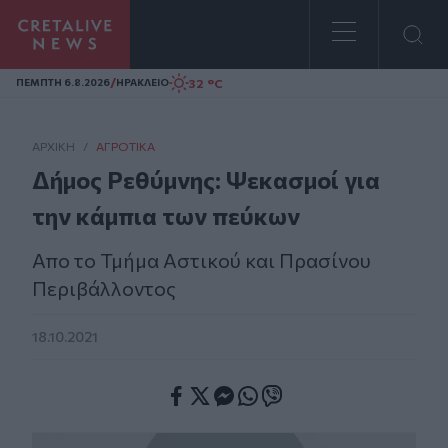
Homepage
/
32 °C
ΠΕΜΠΤΗ 6.8.2026
ΗΡΑΚΛΕΙΟ
ΑΡΧΙΚΗ
/
ΑΓΡΟΤΙΚΆ
Δήμος Ρεθύμνης: Ψεκασμοί για
την κάμπια των πεύκων
Απο το Τμήμα Αστικού και Πρασίνου
Περιβάλλοντος
18.10.2021
Facebook
Twitter
Messenger
Whatsapp
Viber