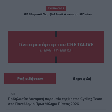
ΣΧΕΤΙΚΆ TAGS
Ρέθυμνο
Περιβάλλον
Ψεκασμοί
Πεύκα
Γίνε ο ρεπόρτερ του CRETALIVE
ΣΤΕΊΛΕ ΤΗΝ ΕΊΔΗΣΗ
Ροή ειδήσεων
Δημοφιλή
11:08
Ποδηλασία: Δυναμική παρουσία της Kastro Cycling Team
στο Πανελλήνιο Πρωτάθλημα Πίστας 2026