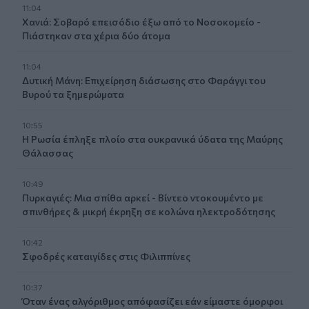
11:04
Χανιά: Σοβαρό επεισόδιο έξω από το Νοσοκομείο -
Πιάστηκαν στα χέρια δύο άτομα
11:04
Δυτική Μάνη: Επιχείρηση διάσωσης στο Φαράγγι του
Βυρού τα ξημερώματα
10:55
Η Ρωσία έπληξε πλοίο στα ουκρανικά ύδατα της Μαύρης
Θάλασσας
10:49
Πυρκαγιές: Μια σπίθα αρκεί - Βίντεο ντοκουμέντο με
σπινθήρες & μικρή έκρηξη σε κολώνα ηλεκτροδότησης
10:42
Σφοδρές καταιγίδες στις Φιλιππίνες
10:37
Όταν ένας αλγόριθμος απόφασίζει εάν είμαστε όμορφοι