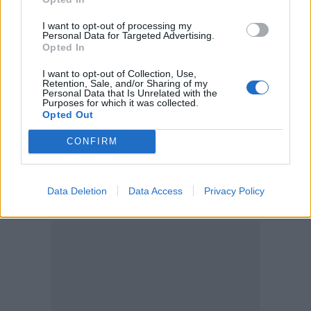
09:07
I want to opt-out of processing my
Personal Data for Targeted Advertising.
Ηράκλειο: Μια σύλληψη για την έκρηξη φιάλης που
Opted In
αναστάτωσε την Θερίσσου
I want to opt-out of Collection, Use,
09:06
Retention, Sale, and/or Sharing of my
Personal Data that Is Unrelated with the
Νέα επιχείρηση για μετανάστες ανοιχτά της Ιεράπετρας
Purposes for which it was collected.
Opted Out
ΠΕΡΙΣΣΟΤΕΡΑ
CONFIRM
Data Deletion
Data Access
Privacy Policy