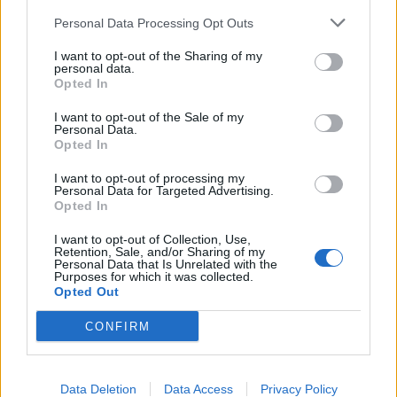
09:29
Personal Data Processing Opt Outs
Κασσάνοι: Όλα έτοιμα για την Γιορτή Κρεμμυδιού
I want to opt-out of the Sharing of my
personal data.
09:24
Opted In
Επιστρέφει το Φεστιβάλ Μουσικής Δωματίου Χανίων
I want to opt-out of the Sale of my
09:19
Personal Data.
Opted In
Πειραιάς: Κορυφώνεται η έξοδος του Αυγούστου
I want to opt-out of processing my
09:12
Personal Data for Targeted Advertising.
Μέριλιν Μονρόε: 64 χρόνια από τη μέρα που πέρασε
Opted In
στον μύθο - "Θα ήθελα να είχα γεννηθεί στην Ελλάδα"
I want to opt-out of Collection, Use,
Retention, Sale, and/or Sharing of my
09:05
Personal Data that Is Unrelated with the
Purposes for which it was collected.
Κομμάτι πύραυλου που προσέκρουσε στη Σελήνη γίνεται
Opted Out
χρυσή ευκαιρία μελέτης για ειδικούς επιστήμονες
CONFIRM
08:58
Προς εκτύπωση το πολλαπλό βιβλίο - «Σύγχρονο
εκπαιδευτικό υλικό, τόσο σε έντυπη όσο και σε
Data Deletion
Data Access
Privacy Policy
ηλεκτρονική μορφή»