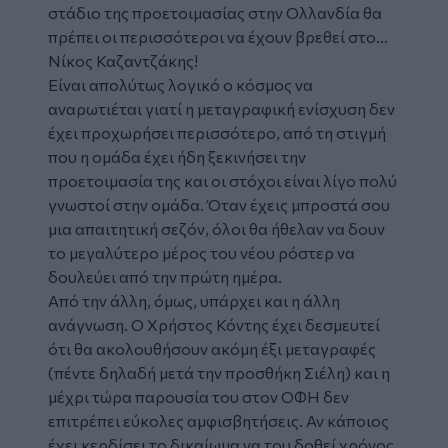
στάδιο της προετοιμασίας στην Ολλανδία θα
πρέπει οι περισσότεροι να έχουν βρεθεί στο…
Νίκος Καζαντζάκης!
Είναι απολύτως λογικό ο κόσμος να
αναρωτιέται γιατί η μεταγραφική ενίσχυση δεν
έχει προχωρήσει περισσότερο, από τη στιγμή
που η ομάδα έχει ήδη ξεκινήσει την
προετοιμασία της και οι στόχοι είναι λίγο πολύ
γνωστοί στην ομάδα. Όταν έχεις μπροστά σου
μια απαιτητική σεζόν, όλοι θα ήθελαν να δουν
το μεγαλύτερο μέρος του νέου ρόστερ να
δουλεύει από την πρώτη ημέρα.
Από την άλλη, όμως, υπάρχει και η άλλη
ανάγνωση. Ο Χρήστος Κόντης έχει δεσμευτεί
ότι θα ακολουθήσουν ακόμη έξι μεταγραφές
(πέντε δηλαδή μετά την προσθήκη Σιέλη) και η
μέχρι τώρα παρουσία του στον ΟΦΗ δεν
επιτρέπει εύκολες αμφισβητήσεις. Αν κάποιος
έχει κερδίσει το δικαίωμα να του δοθεί χρόνος,