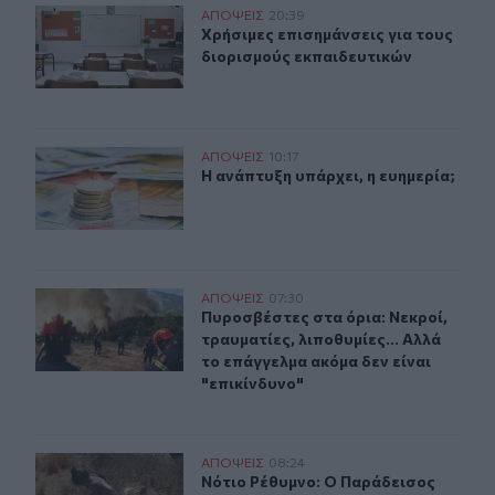
Χρήσιμες επισημάνσεις για τους διορισμούς εκπαιδευτι
ΑΠΟΨΕΙΣ
20:39
Χρήσιμες επισημάνσεις για τους δι
Χρήσιμες επισημάνσεις για τους
διορισμούς εκπαιδευτικών
Η ανάπτυξη υπάρχει, η ευημερία;
ΑΠΟΨΕΙΣ
10:17
Η ανάπτυξη υπάρχει, η ευημερία;
Η ανάπτυξη υπάρχει, η ευημερία;
Πυροσβέστες στα όρια: Νεκροί, τραυματίες, λιποθυμίες.
ΑΠΟΨΕΙΣ
07:30
Πυροσβέστες στα όρια: Νεκροί, τραυ
Πυροσβέστες στα όρια: Νεκροί,
τραυματίες, λιποθυμίες... Αλλά
το επάγγελμα ακόμα δεν είναι
"επικίνδυνο"
Νότιο Ρέθυμνο: Ο Παράδεισος απ’ την Κόλαση απέχει 
ΑΠΟΨΕΙΣ
08:24
Νότιο Ρέθυμνο: Ο Παράδεισος απ’ 
Νότιο Ρέθυμνο: Ο Παράδεισος