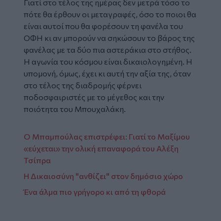
Γιατί στο τέλος της ημέρας δεν μετρά τόσο το
πότε θα έρθουν οι μεταγραφές, όσο το ποιοι θα
είναι αυτοί που θα φορέσουν τη φανέλα του
ΟΦΗ κι αν μπορούν να σηκώσουν το βάρος της
φανέλας με τα δύο πια αστεράκια στο στήθος.
Η αγωνία του κόσμου είναι δικαιολογημένη. Η
υπομονή, όμως, έχει κι αυτή την αξία της, όταν
στο τέλος της διαδρομής φέρνει
ποδοσφαιριστές με το μέγεθος και την
ποιότητα του Μπουχαλάκη.
Ο Μπαμπούλας επιστρέφει: Γιατί το Μαξίμου
«εύχεται» την ολική επαναφορά του Αλέξη
Τσίπρα
Η Δικαιοσύνη "ανθίζει" στον δημόσιο χώρο
Ένα άλμα πιο γρήγορο κι από τη φθορά