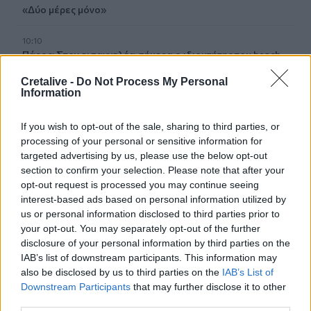
«Δύο μέρες μόνο»
10:10
Πάρος: Στον εισαγγελέα σήμερα ο ιδιοκτήτης του beach
bar για τον θάνατο του 4χρονου
Cretalive -
Do Not Process My Personal
Information
09:52
Ιός Δυτικού Νείλου: Όλη η Αττική στο επίκεντρο των
If you wish to opt-out of the sale, sharing to third parties, or
κρουσμάτων
processing of your personal or sensitive information for
targeted advertising by us, please use the below opt-out
09:43
section to confirm your selection. Please note that after your
Ηράκλειο: Ποια θέματα περιλαμβάνει η εβδομαδιαία
opt-out request is processed you may continue seeing
ανασκόπηση του Δημάρχου
interest-based ads based on personal information utilized by
us or personal information disclosed to third parties prior to
09:41
your opt-out. You may separately opt-out of the further
Γερμανία: Νέα έρευνα για την άμυνα απέναντι στα drones
disclosure of your personal information by third parties on the
IAB’s list of downstream participants. This information may
09:35
also be disclosed by us to third parties on the
IAB’s List of
Γαμήλιος τουρισμός: Στην Κρήτη από όλες τις ηπείρους,
Downstream Participants
that may further disclose it to other
για τον γάμο των ονείρων τους!
third parties.