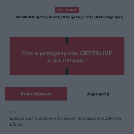
ΣΧΕΤΙΚΆ TAGS
ΟΦΗ
Χρήστος Κόντης
Χρήστος Σιέλης
Μεταγραφές
Γίνε ο ρεπόρτερ του CRETALIVE
ΣΤΕΊΛΕ ΤΗΝ ΕΊΔΗΣΗ
Ροή ειδήσεων
Δημοφιλή
11:23
Έρευνα για παρολίγον σύγκρουση δύο αεροσκαφών στο
Σίδνεϋ