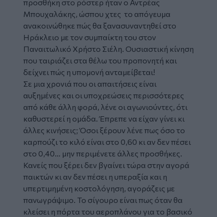
προσθήκη στο ρόστερ ήταν ο Αντρέας
Μπουχαλάκης, ώσπου χτες το απόγευμα
ανακοινώθηκε πώς θα ξανασυναντηθεί στο
Ηράκλειο με τον συμπαίκτη του στον
Παναιτωλικό Χρήστο Σιέλη. Ουσιαστική κίνηση
που ταιριάζει στα θέλω του προπονητή και
δείχνει πώς η υπομονή ανταμείβεται!
Σε μια χρονιά που οι απαιτήσεις είναι
αυξημένες και οι υποχρεώσεις περισσότερες
από κάθε άλλη φορά, λένε οι αγωνιούντες, ότι
καθυστερεί η ομάδα. Έπρεπε να είχαν γίνει κι
άλλες κινήσεις; Όσοι ξέρουν λένε πως όσο το
καρπούζι το κιλό είναι στο 0,60 κι αν δεν πέσει
στο 0,40… μην περιμένετε άλλες προσθήκες.
Κανείς που ξέρει δεν βγαίνει τώρα στην αγορά
παικτών κι αν δεν πέσει η υπεραξία και η
υπερτιμημένη κοστολόγηση, αγοράζεις με
πανωγράψιμο. Το σίγουρο είναι πως όταν θα
κλείσει η πόρτα του αεροπλάνου για το βασικό