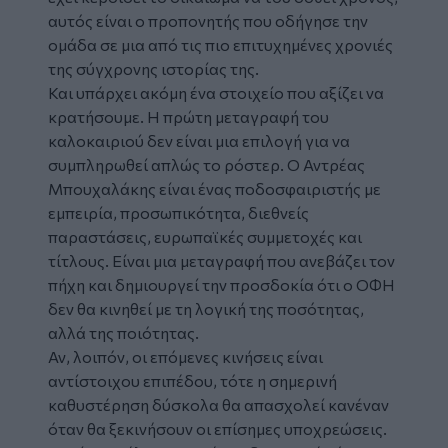
αυτός είναι ο προπονητής που οδήγησε την
ομάδα σε μια από τις πιο επιτυχημένες χρονιές
της σύγχρονης ιστορίας της.
Και υπάρχει ακόμη ένα στοιχείο που αξίζει να
κρατήσουμε. Η πρώτη μεταγραφή του
καλοκαιριού δεν είναι μια επιλογή για να
συμπληρωθεί απλώς το ρόστερ. Ο Αντρέας
Μπουχαλάκης είναι ένας ποδοσφαιριστής με
εμπειρία, προσωπικότητα, διεθνείς
παραστάσεις, ευρωπαϊκές συμμετοχές και
τίτλους. Είναι μια μεταγραφή που ανεβάζει τον
πήχη και δημιουργεί την προσδοκία ότι ο ΟΦΗ
δεν θα κινηθεί με τη λογική της ποσότητας,
αλλά της ποιότητας.
Αν, λοιπόν, οι επόμενες κινήσεις είναι
αντίστοιχου επιπέδου, τότε η σημερινή
καθυστέρηση δύσκολα θα απασχολεί κανέναν
όταν θα ξεκινήσουν οι επίσημες υποχρεώσεις.