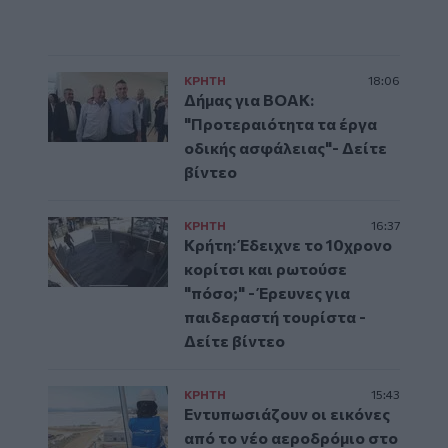
ΚΡΗΤΗ
18:06
Δήμας για ΒΟΑΚ:
"Προτεραιότητα τα έργα
οδικής ασφάλειας"- Δείτε
βίντεο
ΚΡΗΤΗ
16:37
Κρήτη: Έδειχνε το 10χρονο
κορίτσι και ρωτούσε
"πόσο;" - Έρευνες για
παιδεραστή τουρίστα -
Δείτε βίντεο
ΚΡΗΤΗ
15:43
Εντυπωσιάζουν οι εικόνες
από το νέο αεροδρόμιο στο