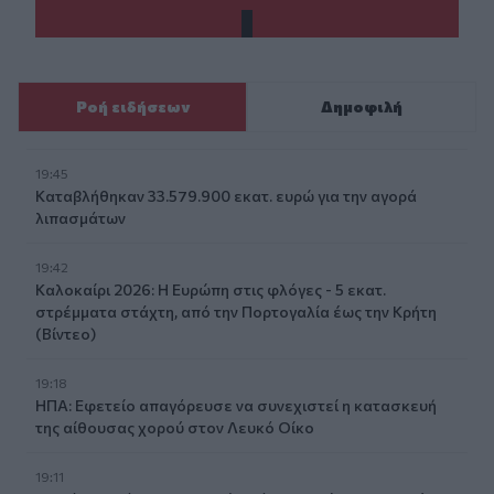
Ροή ειδήσεων
Δημοφιλή
19:45
Καταβλήθηκαν 33.579.900 εκατ. ευρώ για την αγορά
λιπασμάτων
19:42
Καλοκαίρι 2026: Η Ευρώπη στις φλόγες - 5 εκατ.
στρέμματα στάχτη, από την Πορτογαλία έως την Κρήτη
(Βίντεο)
19:18
ΗΠΑ: Εφετείο απαγόρευσε να συνεχιστεί η κατασκευή
της αίθουσας χορού στον Λευκό Οίκο
19:11