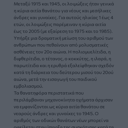
Μεταξύ 1915 και 1945, οι λοιμώξεις ήταν γενικά
η κύρια αιτία θανάτου για νέους και μεσήλικες
άνδρες και γυναίκες. Για αυτούς ηλικίας 1 έως 4
ετών, οι λοιμώξεις παρέμειναν η κύρια αιτία
έως το 2005 (με εξαίρεση το 1975 και το 1985).
Υπήρξε μια δραματική μείωση του αριθμού των
ανθρώπων που πεθαίνουν από μολυσματικές
ασθένειες τον 20ο αιώνα. Η πολιομυελίτιδα, η
διφθερίτιδα, ο τέτανος, ο κοκκύτης, η ιλαρά, η
παρωτίτιδα και η ερυθρά εξαλείφθηκαν σχεδόν
κατά τη διάρκεια του δεύτερου μισού του 20ού
αιώνα, μετά την εισαγωγή του παιδικού
εμβολιασμού.
Τα θανατηφόρα περιστατικά που
περιλάμβαναν μηχανοκίνητα οχήματα άρχισαν
να εμφανίζονται ως κύρια αιτία θανάτου σε
νεαρούς άνδρες και γυναίκες το 1945. Ο
αριθμός των οδικών θανάτων νέων μπορεί να
οφείλεται στην ύπαρξη της συσκότισης κατά τη