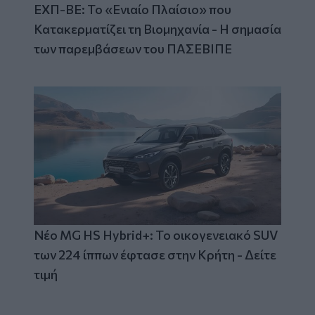
ΕΧΠ-ΒΕ: Το «Ενιαίο Πλαίσιο» που
Κατακερματίζει τη Βιομηχανία - Η σημασία
των παρεμβάσεων του ΠΑΣΕΒΙΠΕ
Νέο MG HS Hybrid+: Το οικογενειακό SUV
των 224 ίππων έφτασε στην Κρήτη - Δείτε
τιμή