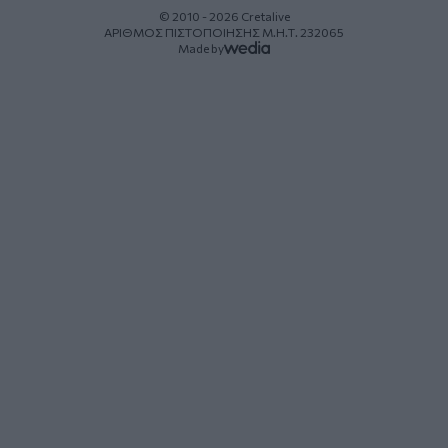
© 2010 - 2026 Cretalive
ΑΡΙΘΜΟΣ ΠΙΣΤΟΠΟΙΗΣΗΣ Μ.Η.Τ. 232065
Made by