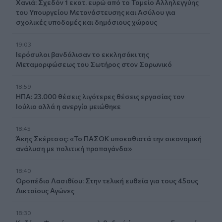
Χανιά: Σχεδόν 1 εκατ. ευρώ από το Ταμείο Αλληλεγγύης
του Υπουργείου Μετανάστευσης και Ασύλου για
σχολικές υποδομές και δημόσιους χώρους
19:03
Ιερόσυλοι βανδάλισαν το εκκλησάκι της
Μεταμορφώσεως του Σωτήρος στον Σαρωνικό
18:59
ΗΠΑ: 23.000 θέσεις λιγότερες θέσεις εργασίας τον
Ιούλιο αλλά η ανεργία μειώθηκε
18:45
Άκης Σκέρτσος: «Το ΠΑΣΟΚ υποκαθιστά την οικονομική
ανάλυση με πολιτική προπαγάνδα»
18:40
Οροπέδιο Λασιθίου: Στην τελική ευθεία για τους 45ους
Δικταίους Αγώνες
18:30