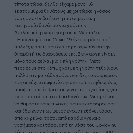
τίποτα τώρα, δεν θα είχαμε μόνο 1.6
εκατομμύρια θανάτους μέχρι τώρα: η νόσος
του covid-19 θα ήταν η πιο σημαντική
κατηγορία θανάτου για χρόνια».
Αναλυτικά η ανάρτηση του κ. Μόσιαλου:
«Η πανδημία του Covid-19 έχει περάσει από
πολλές φάσεις που διάφοροι αρνούνται την
ύπαρξη ή τις διαστάσεις της. Στην αρχή είχαμε
μόνο τους «είναι μια απλή γρίπη». Μετά
περάσαμε στο «όπως και με τη γρίπη πεθαίνουν
πολλά άτομα κάθε χρόνο, να, δες τα νούμερα».
Στη συνέχεια εμφανίστηκαν πιο ‘επιτηδευμένες’
απόψεις και άρθρα που γινόταν συγκρίσεις για
τα ποσοστά και τα αίτια θανάτων. Μπορεί και
να θυμάστε τους πίνακες που κυκλοφορούσαν
και έδειχναν πως φέτος έχουν πεθάνει τόσοι
από καρκίνο, τόσοι από καρδιαγγειακά
νοσήματα και τόσοι από τη νόσο του Covid-19.
Τότε στην αρχή, που είχαν πεθάνει ‘μόνο’ 200