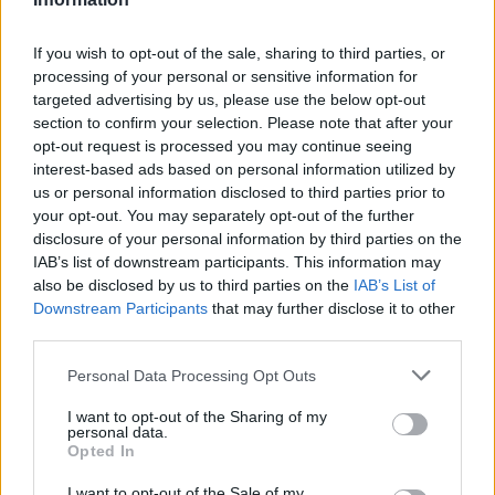
Δήμος Πλατανιά: Συνεχίζονται οι καλοκαιρινές
εκδηλώσεις “Πολιτιστικό Καλοκαίρι 2026, 16ο Φεστιβάλ
If you wish to opt-out of the sale, sharing to third parties, or
Γη - Πολιτισμός- Τουρισμός”
processing of your personal or sensitive information for
targeted advertising by us, please use the below opt-out
section to confirm your selection. Please note that after your
ΠΕΡΙΣΣΟΤΕΡΑ
opt-out request is processed you may continue seeing
interest-based ads based on personal information utilized by
us or personal information disclosed to third parties prior to
your opt-out. You may separately opt-out of the further
disclosure of your personal information by third parties on the
IAB’s list of downstream participants. This information may
ΣΧΕΤΙΚA AΡΘΡΑ
also be disclosed by us to third parties on the
IAB’s List of
Downstream Participants
that may further disclose it to other
third parties.
ΕΛ.ΑΣ Κρήτη: Ποιοι αξιωματικοί προήχθησαν - Όλα τα 
ΕΙΔΑ-ΑΚΟΥΣΑ
18:09
ΕΛ.ΑΣ Κρήτη: Ποιοι αξιωματικοί π
ΕΛ.ΑΣ Κρήτη: Ποιοι αξιωματικοί
Personal Data Processing Opt Outs
προήχθησαν - Όλα τα ονόματα
I want to opt-out of the Sharing of my
personal data.
Opted In
Προσοχή! Ο ΕΦΚΑ… δαγκώνει τους ανυποψίαστους πολί
ΕΙΔΑ-ΑΚΟΥΣΑ
10:17
I want to opt-out of the Sale of my