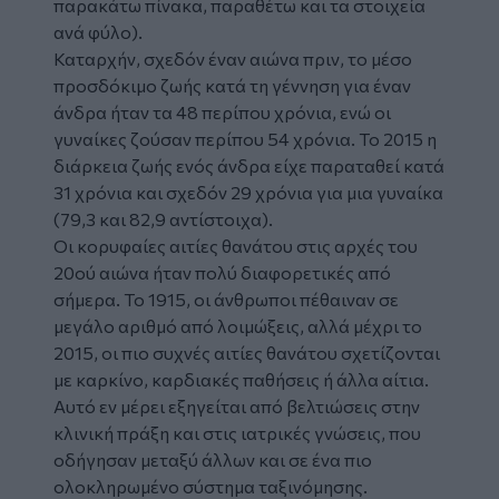
παρακάτω πίνακα, παραθέτω και τα στοιχεία
ανά φύλο).
Καταρχήν, σχεδόν έναν αιώνα πριν, το μέσο
προσδόκιμο ζωής κατά τη γέννηση για έναν
άνδρα ήταν τα 48 περίπου χρόνια, ενώ οι
γυναίκες ζούσαν περίπου 54 χρόνια. Το 2015 η
διάρκεια ζωής ενός άνδρα είχε παραταθεί κατά
31 χρόνια και σχεδόν 29 χρόνια για μια γυναίκα
(79,3 και 82,9 αντίστοιχα).
Οι κορυφαίες αιτίες θανάτου στις αρχές του
20ού αιώνα ήταν πολύ διαφορετικές από
σήμερα. Το 1915, οι άνθρωποι πέθαιναν σε
μεγάλο αριθμό από λοιμώξεις, αλλά μέχρι το
2015, οι πιο συχνές αιτίες θανάτου σχετίζονται
με καρκίνο, καρδιακές παθήσεις ή άλλα αίτια.
Αυτό εν μέρει εξηγείται από βελτιώσεις στην
κλινική πράξη και στις ιατρικές γνώσεις, που
οδήγησαν μεταξύ άλλων και σε ένα πιο
ολοκληρωμένο σύστημα ταξινόμησης.