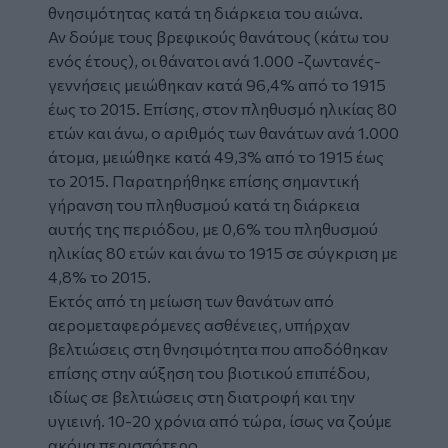
θνησιμότητας κατά τη διάρκεια του αιώνα.
Αν δούμε τους βρεφικούς θανάτους (κάτω του
ενός έτους), οι θάνατοι ανά 1.000 -ζωντανές-
γεννήσεις μειώθηκαν κατά 96,4% από το 1915
έως το 2015. Επίσης, στον πληθυσμό ηλικίας 80
ετών και άνω, ο αριθμός των θανάτων ανά 1.000
άτομα, μειώθηκε κατά 49,3% από το 1915 έως
το 2015. Παρατηρήθηκε επίσης σημαντική
γήρανση του πληθυσμού κατά τη διάρκεια
αυτής της περιόδου, με 0,6% του πληθυσμού
ηλικίας 80 ετών και άνω το 1915 σε σύγκριση με
4,8% το 2015.
Εκτός από τη μείωση των θανάτων από
αερομεταφερόμενες ασθένειες, υπήρχαν
βελτιώσεις στη θνησιμότητα που αποδόθηκαν
επίσης στην αύξηση του βιοτικού επιπέδου,
ιδίως σε βελτιώσεις στη διατροφή και την
υγιεινή. 10-20 χρόνια από τώρα, ίσως να ζούμε
ακόμα περισσότερο.