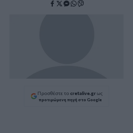
Facebook
Twitter
Messenger
Whatsapp
Viber
Προσθέστε το
cretalive.gr
ως
προτιμώμενη πηγή στο Google