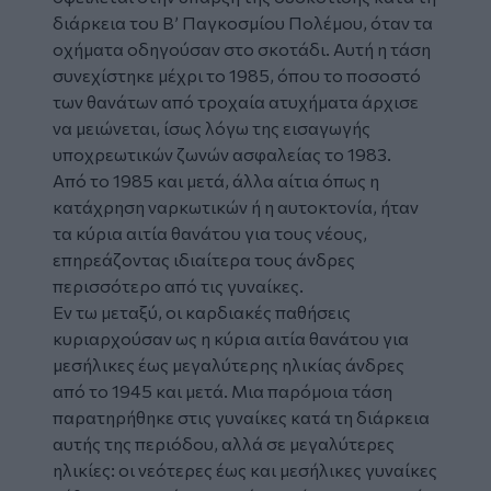
διάρκεια του Β’ Παγκοσμίου Πολέμου, όταν τα
οχήματα οδηγούσαν στο σκοτάδι. Αυτή η τάση
συνεχίστηκε μέχρι το 1985, όπου το ποσοστό
των θανάτων από τροχαία ατυχήματα άρχισε
να μειώνεται, ίσως λόγω της εισαγωγής
υποχρεωτικών ζωνών ασφαλείας το 1983.
Από το 1985 και μετά, άλλα αίτια όπως η
κατάχρηση ναρκωτικών ή η αυτοκτονία, ήταν
τα κύρια αιτία θανάτου για τους νέους,
επηρεάζοντας ιδιαίτερα τους άνδρες
περισσότερο από τις γυναίκες.
Εν τω μεταξύ, οι καρδιακές παθήσεις
κυριαρχούσαν ως η κύρια αιτία θανάτου για
μεσήλικες έως μεγαλύτερης ηλικίας άνδρες
από το 1945 και μετά. Μια παρόμοια τάση
παρατηρήθηκε στις γυναίκες κατά τη διάρκεια
αυτής της περιόδου, αλλά σε μεγαλύτερες
ηλικίες: οι νεότερες έως και μεσήλικες γυναίκες