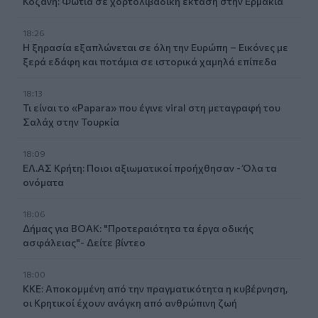
Κοζάνη: Φωτιά σε χορτολιβαδική έκταση στην Ερμακιά
18:26
Η ξηρασία εξαπλώνεται σε όλη την Ευρώπη – Εικόνες με
ξερά εδάφη και ποτάμια σε ιστορικά χαμηλά επίπεδα
18:13
Τι είναι το «Papara» που έγινε viral στη μεταγραφή του
Σαλάχ στην Τουρκία
18:09
ΕΛ.ΑΣ Κρήτη: Ποιοι αξιωματικοί προήχθησαν - Όλα τα
ονόματα
18:06
Δήμας για ΒΟΑΚ: "Προτεραιότητα τα έργα οδικής
ασφάλειας"- Δείτε βίντεο
18:00
ΚΚΕ: Αποκομμένη από την πραγματικότητα η κυβέρνηση,
οι Κρητικοί έχουν ανάγκη από ανθρώπινη ζωή