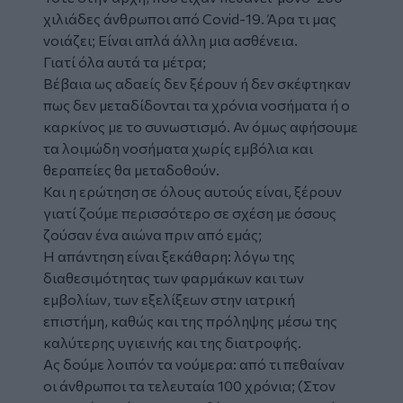
χιλιάδες άνθρωποι από Covid-19. Άρα τι μας
νοιάζει; Είναι απλά άλλη μια ασθένεια.
Γιατί όλα αυτά τα μέτρα;
Βέβαια ως αδαείς δεν ξέρουν ή δεν σκέφτηκαν
πως δεν μεταδίδονται τα χρόνια νοσήματα ή ο
καρκίνος με το συνωστισμό. Αν όμως αφήσουμε
τα λοιμώδη νοσήματα χωρίς εμβόλια και
θεραπείες θα μεταδοθούν.
Και η ερώτηση σε όλους αυτούς είναι, ξέρουν
γιατί ζούμε περισσότερο σε σχέση με όσους
ζούσαν ένα αιώνα πριν από εμάς;
Η απάντηση είναι ξεκάθαρη: λόγω της
διαθεσιμότητας των φαρμάκων και των
εμβολίων, των εξελίξεων στην ιατρική
επιστήμη, καθώς και της πρόληψης μέσω της
καλύτερης υγιεινής και της διατροφής.
Ας δούμε λοιπόν τα νούμερα: από τι πεθαίναν
οι άνθρωποι τα τελευταία 100 χρόνια; (Στον