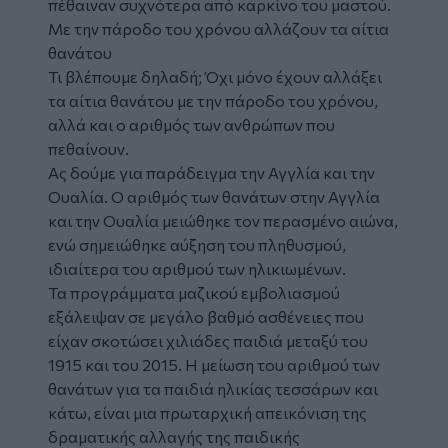
πέθαιναν συχνότερα από καρκίνο του μαστού.
Με την πάροδο του χρόνου αλλάζουν τα αίτια
θανάτου
Τι βλέπουμε δηλαδή; Όχι μόνο έχουν αλλάξει
τα αίτια θανάτου με την πάροδο του χρόνου,
αλλά και ο αριθμός των ανθρώπων που
πεθαίνουν.
Ας δούμε για παράδειγμα την Αγγλία και την
Ουαλία. Ο αριθμός των θανάτων στην Αγγλία
και την Ουαλία μειώθηκε τον περασμένο αιώνα,
ενώ σημειώθηκε αύξηση του πληθυσμού,
ιδιαίτερα του αριθμού των ηλικιωμένων.
Τα προγράμματα μαζικού εμβολιασμού
εξάλειψαν σε μεγάλο βαθμό ασθένειες που
είχαν σκοτώσει χιλιάδες παιδιά μεταξύ του
1915 και του 2015. Η μείωση του αριθμού των
θανάτων για τα παιδιά ηλικίας τεσσάρων και
κάτω, είναι μια πρωταρχική απεικόνιση της
δραματικής αλλαγής της παιδικής