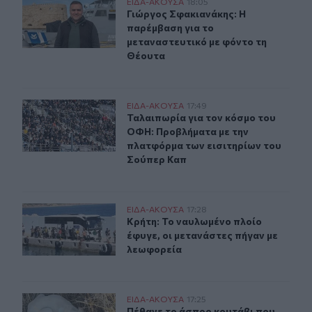
Γιώργος Σφακιανάκης: Η παρέμβαση για το μεταναστευτ
ΕΙΔΑ-ΑΚΟΥΣΑ
18:05
Γιώργος Σφακιανάκης: Η παρέμβαση
Γιώργος Σφακιανάκης: Η
παρέμβαση για το
μεταναστευτικό με φόντο τη
Θέουτα
Ταλαιπωρία για τον κόσμο του ΟΦΗ: Προβλήματα με τη
ΕΙΔΑ-ΑΚΟΥΣΑ
17:49
Ταλαιπωρία για τον κόσμο του ΟΦΗ
Ταλαιπωρία για τον κόσμο του
ΟΦΗ: Προβλήματα με την
πλατφόρμα των εισιτηρίων του
Σούπερ Καπ
Κρήτη: Το ναυλωμένο πλοίο έφυγε, οι μετανάστες πήγαν
ΕΙΔΑ-ΑΚΟΥΣΑ
17:28
Κρήτη: Το ναυλωμένο πλοίο έφυγε, 
Κρήτη: Το ναυλωμένο πλοίο
έφυγε, οι μετανάστες πήγαν με
λεωφορεία
Πέθανε το άσπρο κουτάβι που συμβίωνε με αγέλη λύκω
ΕΙΔΑ-ΑΚΟΥΣΑ
17:25
Πέθανε το άσπρο κουτάβι που συμβ
Πέθανε το άσπρο κουτάβι που