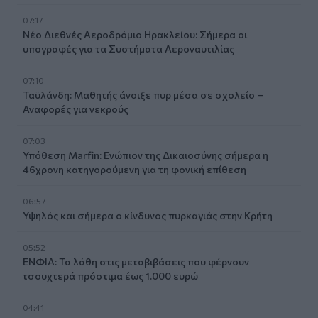
07:17
Νέο Διεθνές Αεροδρόμιο Ηρακλείου: Σήμερα οι
υπογραφές για τα Συστήματα Αεροναυτιλίας
07:10
Ταϋλάνδη: Μαθητής άνοιξε πυρ μέσα σε σχολείο –
Αναφορές για νεκρούς
07:03
Υπόθεση Marfin: Ενώπιον της Δικαιοσύνης σήμερα η
46χρονη κατηγορούμενη για τη φονική επίθεση
06:57
Υψηλός και σήμερα ο κίνδυνος πυρκαγιάς στην Κρήτη
05:52
ΕΝΦΙΑ: Τα λάθη στις μεταβιβάσεις που φέρνουν
τσουχτερά πρόστιμα έως 1.000 ευρώ
04:41