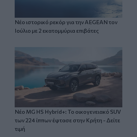
Νέο ιστορικό ρεκόρ για την AEGEAN τον
Ιούλιο με 2 εκατομμύρια επιβάτες
Νέο MG HS Hybrid+: Το οικογενειακό SUV
των 224 ίππων έφτασε στην Κρήτη - Δείτε
τιμή