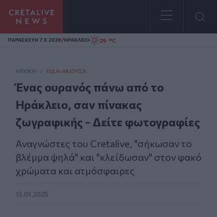
Homepage
/
29 °C
ΠΑΡΑΣΚΕΥΗ 7.8.2026
ΗΡΑΚΛΕΙΟ
ΑΡΧΙΚΗ
/
ΕΊΔΑ-ΆΚΟΥΣΑ
Ένας ουρανός πάνω από το
Ηράκλειο, σαν πίνακας
ζωγραφικής - Δείτε φωτογραφίες
Αναγνώστες του Cretalive, "σήκωσαν το
βλέμμα ψηλά" και "κλείδωσαν" στον φακό
χρώματα και ατμόσφαιρες
13.01.2025