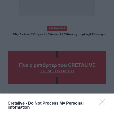
ΣΧΕΤΙΚΆ TAGS
Ηράκλειο
Ουρανός
Ανατολή
Φωτογραφίες
Σύννεφα
Γίνε ο ρεπόρτερ του CRETALIVE
ΣΤΕΊΛΕ ΤΗΝ ΕΊΔΗΣΗ
Ροή ειδήσεων
Δημοφιλή
Cretalive -
Do Not Process My Personal
Information