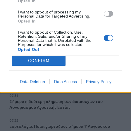
Opted In
07:59
I want to opt-out of processing my
Τα πρωτοσέλιδα των εφημερίδων
Personal Data for Targeted Advertising.
Opted In
07:52
I want to opt-out of Collection, Use,
Σεισμός 5,8 βαθμών στις δυτικές Φιλιππίνες
Retention, Sale, and/or Sharing of my
Personal Data that Is Unrelated with the
Purposes for which it was collected.
07:45
Opted Out
Φωτιά τα ξημερώματα στη Σητεία - Η δεύτερη μέσα σε
ένα 24ωρο
CONFIRM
07:37
Σαουδική Αραβία, Τουρκία και Πακιστάν υπογράφουν
Data Deletion
Data Access
Privacy Policy
αμυντική συμφωνία
07:31
Σήμερα η δεύτερη πληρωμή των δικαιούχων του
Λογαριασμού Αγροτικής Εστίας
07:25
Εορτολόγιο: Ποιοι γιορτάζουν σήμερα 7 Αυγούστου