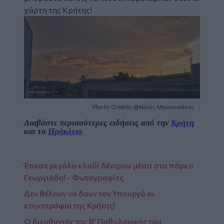
χάρτη της Κρήτης!
Image
Photo Credits: @Νίκος Μανουσάκης
Διαβάστε περισσότερες ειδήσεις από την
Κρήτη
και το
Ηράκλειο
Έπεσε μεγάλο κλαδί δέντρου μέσα στο πάρκο
Γεωργιάδη! - Φωτογραφίες
Δεν θέλουν να δουν τον Υπουργό οι
κτηνοτρόφοι της Κρήτης!
Ο διευθυντής της Β’ Παθολογικής του