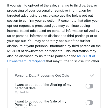
08:34
If you wish to opt-out of the sale, sharing to third parties, or
«Καμίνι» τις επόμενες ημέρες η Κρήτη και μελτέμια έως 8
processing of your personal or sensitive information for
μποφόρ
targeted advertising by us, please use the below opt-out
section to confirm your selection. Please note that after your
08:30
opt-out request is processed you may continue seeing
Via Pastarella: Η καρμπονάρα που κλέβει την παράσταση
interest-based ads based on personal information utilized by
(βίντεο)
us or personal information disclosed to third parties prior to
your opt-out. You may separately opt-out of the further
08:22
disclosure of your personal information by third parties on the
Φωτιά σε εγκαταλελειμμένο κτίριο στο Μοσχάτο
IAB’s list of downstream participants. This information may
also be disclosed by us to third parties on the
IAB’s List of
08:15
Downstream Participants
that may further disclose it to other
ΟΦΗ: Αυτός πρέπει να είναι, καταρχήν, ο στόχος στο
third parties.
Σούπερ Καπ
Personal Data Processing Opt Outs
08:08
Πυρά σε λύκειο στην Ταϊλάνδη - Τουλάχιστον 2 νεκροί
I want to opt-out of the Sharing of my
personal data.
Opted In
08:06
«Τριλογία» επετειακών εκδηλώσεων 160 ετών από την
I want to opt-out of the Sale of my
Αρκαδική Εθελοθυσία
Personal Data.