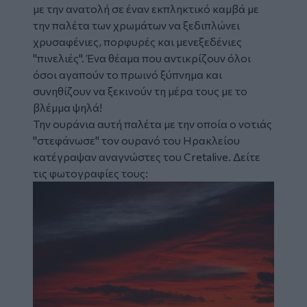
με την
ανατολή
σε έναν εκπληκτικό καμβά με
την παλέτα των χρωμάτων να ξεδιπλώνει
χρυσαφένιες, πορφυρές και μενεξεδένιες
"πινελιές". Ένα θέαμα που αντικρίζουν όλοι
όσοι αγαπούν το πρωινό ξύπνημα και
συνηθίζουν να ξεκινούν τη μέρα τους με το
βλέμμα ψηλά!
Την ουράνια αυτή παλέτα με την οποία ο νοτιάς
"στεφάνωσε" τον ουρανό του Ηρακλείου
κατέγραψαν αναγνώστες του Cretalive. Δείτε
τις
φωτογραφίες
τους:
Image