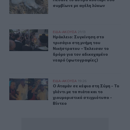
συμβίωνε με αγέλη λύκων
Ηράκλειο: Συγκίνηση στο τρισάγιο στη μνήμη του Νική
ΕΙΔΑ-ΑΚΟΥΣΑ
21:13
Ηράκλειο: Συγκίνηση στο τρισάγιο 
Ηράκλειο: Συγκίνηση στο
τρισάγιο στη μνήμη του
Νικήστρατου – Έκλεισαν το
δρόμο για τον αδικοχαμένο
νεαρό (φωτογραφίες)
Ο Αταμάν σε κέφια στη Σύμη - Το γλέντι με τα πιάτα και 
ΕΙΔΑ-ΑΚΟΥΣΑ
19:26
Ο Αταμάν σε κέφια στη Σύμη - Το γλέ
Ο Αταμάν σε κέφια στη Σύμη - Το
γλέντι με τα πιάτα και το
χιουμοριστικό στιγμιότυπο -
Βίντεο