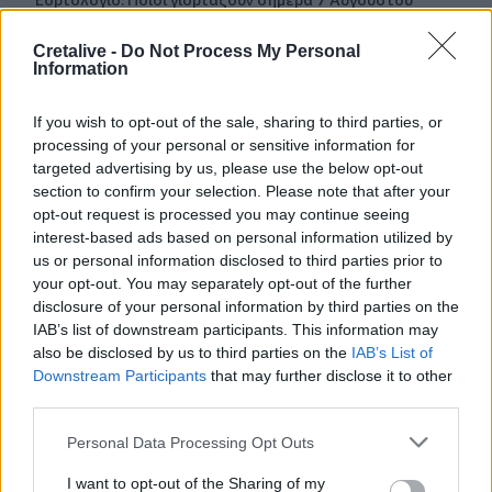
07:17
Cretalive -
Do Not Process My Personal
Information
Νέο Διεθνές Αεροδρόμιο Ηρακλείου: Σήμερα οι
υπογραφές για τα Συστήματα Αεροναυτιλίας
If you wish to opt-out of the sale, sharing to third parties, or
07:10
processing of your personal or sensitive information for
Ταϋλάνδη: Μαθητής άνοιξε πυρ μέσα σε σχολείο –
targeted advertising by us, please use the below opt-out
Αναφορές για νεκρούς
section to confirm your selection. Please note that after your
opt-out request is processed you may continue seeing
07:03
interest-based ads based on personal information utilized by
Υπόθεση Marfin: Ενώπιον της Δικαιοσύνης σήμερα η
us or personal information disclosed to third parties prior to
46χρονη κατηγορούμενη για τη φονική επίθεση
your opt-out. You may separately opt-out of the further
disclosure of your personal information by third parties on the
06:57
IAB’s list of downstream participants. This information may
Υψηλός και σήμερα ο κίνδυνος πυρκαγιάς στην Κρήτη
also be disclosed by us to third parties on the
IAB’s List of
Downstream Participants
that may further disclose it to other
third parties.
05:52
ΕΝΦΙΑ: Τα λάθη στις μεταβιβάσεις που φέρνουν
Personal Data Processing Opt Outs
τσουχτερά πρόστιμα έως 1.000 ευρώ
I want to opt-out of the Sharing of my