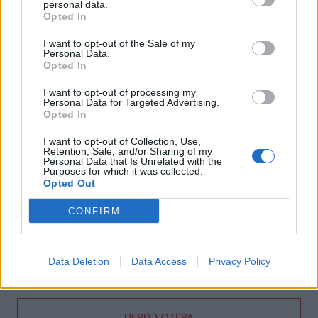
04:41
personal data.
Τα φρούτα που επιλέγουν 4 ενδοκρινολόγοι για καλύτερο
Opted In
έλεγχο του σακχάρου
I want to opt-out of the Sale of my
Personal Data.
03:34
Opted In
Το απολαυστικό βίντεο της Νατάσας Θεοδωρίδου με τη
μητέρα της
I want to opt-out of processing my
Personal Data for Targeted Advertising.
Opted In
02:51
Ο έρωτας θα πρωταγωνιστήσει στη ζωή αυτών των
I want to opt-out of Collection, Use,
ζωδίων τον Αύγουστο
Retention, Sale, and/or Sharing of my
Personal Data that Is Unrelated with the
Purposes for which it was collected.
01:42
Opted Out
Καύσωνας στο γραφείο: Πόσο μπορεί να χαλαρώσει το
dress code
CONFIRM
00:31
Παιδιά στην πισίνα: 6 απαράβατοι κανόνες για την
Data Deletion
Data Access
Privacy Policy
πρόληψη του πνιγμού
ΠΕΡΙΣΣΟΤΕΡΑ