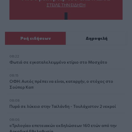
ΣΤΕΊΛΕ ΤΗΝ ΕΊΔΗΣΗ
Ροή ειδήσεων
Δημοφιλή
08:22
Φωτιά σε εγκαταλελειμμένο κτίριο στο Μοσχάτο
08:15
ΟΦΗ: Αυτός πρέπει να είναι, καταρχήν, ο στόχος στο
Σούπερ Καπ
08:08
Πυρά σε λύκειο στην Ταϊλάνδη - Τουλάχιστον 2 νεκροί
08:06
«Τριλογία» επετειακών εκδηλώσεων 160 ετών από την
Αρκαδική Εθελοθυσία