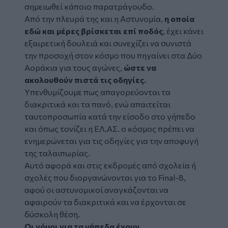
σημειωθεί κάποιο παρατράγουδο.
Από την πλευρά της και η Αστυνομία,
η οποία
εδώ και μέρες βρίσκεται επί ποδός
, έχει κάνει
εξαιρετική δουλειά και συνεχίζει να συνιστά
την προσοχή στον κόσμο που πηγαίνει στα Δύο
Αοράκια για τους αγώνες,
ώστε να
ακολουθούν πιστά τις οδηγίες.
Υπενθυμίζουμε πως απαγορεύονται τα
διακριτικά και τα πανό, ενώ απαιτείται
ταυτοπροσωπία κατά την είσοδο στο γήπεδο
και όπως τονίζει η ΕΛ.ΑΣ. ο κόσμος πρέπει να
ενημερώνεται για τις οδηγίες για την αποφυγή
της ταλαιπωρίας.
Αυτό αφορά και στις εκδρομές από σχολεία ή
σχολές που διοργανώνονται για το Final-8,
αφού οι αστυνομικοί αναγκάζονται να
αφαιρούν τα διακριτικά και να έρχονται σε
δύσκολη θέση.
Οι νόμοι για τα γήπεδα έχουν