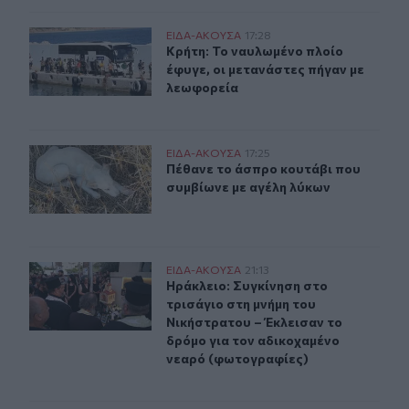
Κρήτη: Το ναυλωμένο πλοίο έφυγε, οι μετανάστες πήγαν
ΕΙΔΑ-ΑΚΟΥΣΑ
17:28
Κρήτη: Το ναυλωμένο πλοίο έφυγε, 
Κρήτη: Το ναυλωμένο πλοίο
έφυγε, οι μετανάστες πήγαν με
λεωφορεία
Πέθανε το άσπρο κουτάβι που συμβίωνε με αγέλη λύκω
ΕΙΔΑ-ΑΚΟΥΣΑ
17:25
Πέθανε το άσπρο κουτάβι που συμβ
Πέθανε το άσπρο κουτάβι που
συμβίωνε με αγέλη λύκων
Ηράκλειο: Συγκίνηση στο τρισάγιο στη μνήμη του Νική
ΕΙΔΑ-ΑΚΟΥΣΑ
21:13
Ηράκλειο: Συγκίνηση στο τρισάγιο 
Ηράκλειο: Συγκίνηση στο
τρισάγιο στη μνήμη του
Νικήστρατου – Έκλεισαν το
δρόμο για τον αδικοχαμένο
νεαρό (φωτογραφίες)