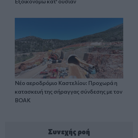
Εξοικονομώ κατ' ουσίαν
Νέο αεροδρόμιο Καστελίου: Προχωρά η
κατασκευή της σήραγγας σύνδεσης με τον
ΒΟΑΚ
Συνεχής ροή