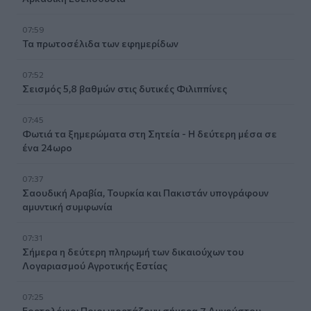
07:59
Τα πρωτοσέλιδα των εφημερίδων
07:52
Σεισμός 5,8 βαθμών στις δυτικές Φιλιππίνες
07:45
Φωτιά τα ξημερώματα στη Σητεία - Η δεύτερη μέσα σε
ένα 24ωρο
07:37
Σαουδική Αραβία, Τουρκία και Πακιστάν υπογράφουν
αμυντική συμφωνία
07:31
Σήμερα η δεύτερη πληρωμή των δικαιούχων του
Λογαριασμού Αγροτικής Εστίας
07:25
Εορτολόγιο: Ποιοι γιορτάζουν σήμερα 7 Αυγούστου