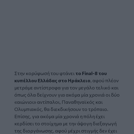
Στην κορύφωσή του φτάνει
το Final-8 του
κυπέλλου Ελλάδας στο Ηράκλειο
, αφού πλέον
μετράμε αντίστροφα για τον μεγάλο τελικό και
όπως όλα δείχνουν για ακόμα μία χρονιά οι δύο
«αιώνιοι» αντίπαλοι, Παναθηναϊκός και
Ολυμπιακός, θα διεκδικήσουν το τρόπαιο.
Επίσης, για ακόμα μία χρονιά η πόλη έχει
κερδίσει το στοίχημα με την άψογη διεξαγωγή
της διοργάνωσης, αφού μέχρι στιγμής δεν έχει