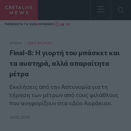
Homepage
/
28 °C
ΠΑΡΑΣΚΕΥΗ 7.8.2026
ΗΡΑΚΛΕΙΟ
ΑΡΧΙΚΗ
/
ΕΊΔΑ-ΆΚΟΥΣΑ
Final-8: Η γιορτή του μπάσκετ και
τα αυστηρά, αλλά απαραίτητα
μέτρα
Εκκλήσεις από την Αστυνομία για τη
τήρηση των μέτρων από τους φιλάθλους
που ανηφορίζουν στα «Δύο Αοράκια».
14.02.2025