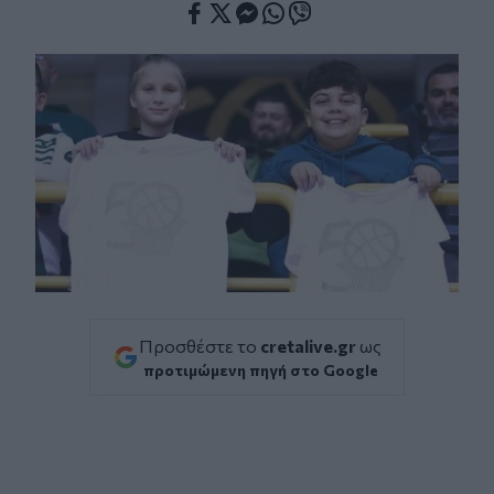
Facebook
Twitter
Messenger
Whatsapp
Viber
Προσθέστε το
cretalive.gr
ως
προτιμώμενη πηγή στο Google