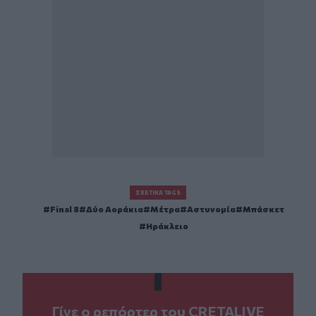
ΣΧΕΤΙΚΆ TAGS
Final 8
Δύο Αοράκια
Μέτρα
Αστυνομία
Μπάσκετ
Ηράκλειο
Γίνε ο ρεπόρτερ του CRETALIVE