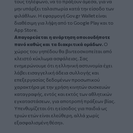
τους τηλέφωνο, να το πράξουν άμεσα, για να
μην υπάρξει ταλαιπωρία κατά την είσοδο των
φιλάθλων. Η εφαρμογή Gov.gr Wallet είναι
διαθέσιμη για λήψη από το Google Play και το
App Store.
Απαγορεύεται η ανάρτηση οποιουδήποτε
πανό καθώς και τα διακριτικά ομάδων.
Ο
χώρος του γηπέδου θα βιντεοσκοπείται από
κλειστό κύκλωμα ασφάλειας. Σας
ενημερώνουμε ότι η ελληνική αστυνομία έχει
λάβει εισαγγελική άδεια συλλογής και
επεξεργασίας δεδομένων προσωπικού
χαρακτήρα με την χρήση κινητών συσκευών
καταγραφής, εντός και εκτός των αθλητικών
εγκαταστάσεων, για αποτροπή πράξεων βίας.
Υπενθυμίζεται ότι η είσοδος για παιδιά ως
τριών ετών είναι ελεύθερη, αλλά χωρίς
εξασφαλισμένη θέση»
.