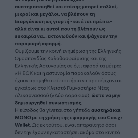
αυστηροποιηθεί και επίσης μπορεί πολλοί,
μικροί και μεγάλοι, να βλέπουν τη
διοργάνωση ως γιορτή -και έτσι πρέπει-
αλλά είναι κι αυτοί που τη βλέπουν ως
ευκαιρία να... εκτονωθούν και ψάχνουν την
παραμικρή αφορμή.
Θυμίζουμε την κοινή ενημέρωση της Ελληνικής
Ομοσπονδίας Καλαθοσφαίρισης και της
Ελληνικής Αστυνομίας σε ό,τι αφορά τα μέτρα:
«Η ΕΟΚ και η αστυνομία παρακαλούν όσους
έχουν προμηθευτεί εισιτήρια να προσέρχονται
εγκαίρως στο Κλειστό Γυμναστήριο Νέας
Αλικαρνασσού («Δύο Αοράκια»),
ώστε να μην
δημιουργηθεί συνωστισμός
.
Η είσοδος θα γίνεται στο γήπεδο
αυστηρά και
ΜΟΝΟ με τη χρήση της εφαρμογής του Gov.gr
Wallet
. Ως εκ τούτου, είναι απαραίτητο όσοι
δεν την έχουν εγκαταστήσει ακόμα στο κινητό