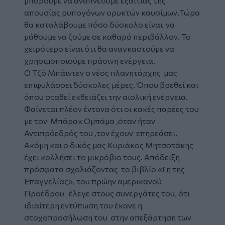
μπορούμε να αναπνέουμε εξαιτίας της
απουσίας ρυπογόνων ορυκτών καυσίμων.Τώρα
θα καταλάβουμε πόσο δύσκολο είναι να
μάθουμε να ζούμε σε καθαρό περιβάλλον. Το
χειρότερο είναι ότι θα αναγκαστούμε να
χρησιμοποιούμε πράσινη ενέργεια.
Ο Τζό Μπάιντεν ο νέος πλανητάρχης μας
επιφυλάσσει δύσκολες μέρες. Όπου βρεθεί και
όπου σταθεί εκθειάζει την αιολική ενέργεια.
Φαίνεται πλέον έντονα ότι οι κακές παρέες του
με τον Μπάρακ Ομπάμα ,όταν ήταν
Αντιπρόεδρός του ,τον έχουν επηρεάσει.
Ακόμη και ο δικός μας Κυριάκος Μητσοτάκης
έχει κολλήσει το μικρόβιο τους. Απόδειξη
πρόσφατα σχολιάζοντας το βιβλίο «Γη της
Επαγγελίας», του πρώην αμερικανού
Προέδρου έλεγε στους συνεργάτες του, ότι
ιδιαίτερη εντύπωση του έκανε η
στοχοπροσήλωση του στην απεξάρτηση των