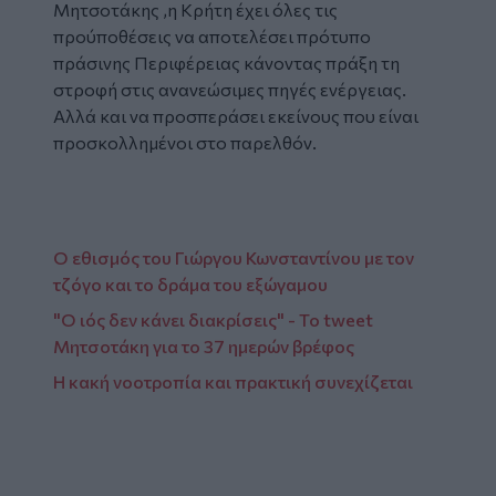
Μητσοτάκης ,η Κρήτη έχει όλες τις
προύποθέσεις να αποτελέσει πρότυπο
πράσινης Περιφέρειας κάνοντας πράξη τη
στροφή στις ανανεώσιμες πηγές ενέργειας.
Αλλά και να προσπεράσει εκείνους που είναι
προσκολλημένοι στο παρελθόν.
Ο εθισμός του Γιώργου Κωνσταντίνου με τον
τζόγο και το δράμα του εξώγαμου
"Ο ιός δεν κάνει διακρίσεις" - Το tweet
Μητσοτάκη για το 37 ημερών βρέφος
Η κακή νοοτροπία και πρακτική συνεχίζεται