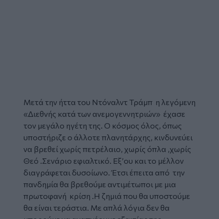
Μετά την ήττα του Ντόναλντ Τράμπ η λεγόμενη
«Διεθνής κατά των ανεμογεννητριών» έχασε
τον μεγάλο ηγέτη της. Ο κόσμος όλος, όπως
υποστήριζε ο άλλοτε πλανητάρχης, κινδυνεύει
να βρεθεί χωρίς πετρέλαιο, χωρίς όπλα ,χωρίς
Θεό .Σενάριο εφιαλτικό. Εξ’ου και το μέλλον
διαγράφεται δυσοίωνο. Έτσι έπειτα από την
πανδημία θα βρεθούμε αντιμέτωποι με μια
πρωτοφανή κρίση .Η ζημιά που θα υποστούμε
θα είναι τεράστια. Με απλά λόγια δεν θα