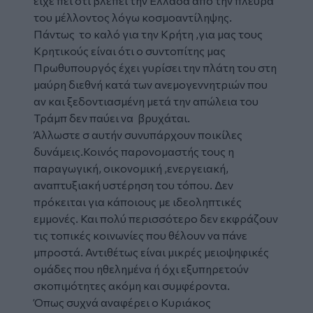
είχε πει ότι βλέπει την Ελλάδα από την πλευρά
του μέλλοντος λόγω κοσμοαντίληψης.
Πάντως το καλό για την Κρήτη ,για μας τους
Κρητικούς είναι ότι ο συντοπίτης μας
Πρωθυπουργός έχει γυρίσει την πλάτη του στη
μαύρη διεθνή κατά των ανεμογεννητριών που
αν και ξεδοντιασμένη μετά την απώλεια του
Τράμπ δεν παύει να βρυχάται.
Άλλωστε σ αυτήν συνυπάρχουν ποικίλες
δυνάμεις.Κοινός παρονομαστής τους η
παραγωγική, οικονομική ,ενεργειακή,
αναπτυξιακή υστέρηση του τόπου. Δεν
πρόκειται για κάποιους με ιδεοληπτικές
εμμονές. Και πολύ περισσότερο δεν εκφράζουν
τις τοπικές κοινωνίες που θέλουν να πάνε
μπροστά. Αντιθέτως είναι μικρές μειοψηφικές
ομάδες που ηθελημένα ή όχι εξυπηρετούν
σκοπιμότητες ακόμη και συμφέροντα.
Όπως συχνά αναφέρει ο Κυριάκος