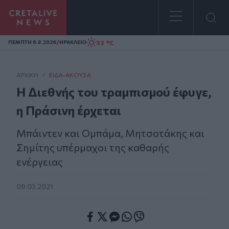
Homepage
/
32 °C
ΠΕΜΠΤΗ 6.8.2026
ΗΡΑΚΛΕΙΟ
ΑΡΧΙΚΗ
/
ΕΊΔΑ-ΆΚΟΥΣΑ
Η Διεθνής του τραμπισμού έφυγε,
η Πράσινη έρχεται
Μπάιντεν και Ομπάμα, Μητσοτάκης και
Σημίτης υπέρμαχοι της καθαρής
ενέργειας
09.03.2021
Facebook
Twitter
Messenger
Whatsapp
Viber