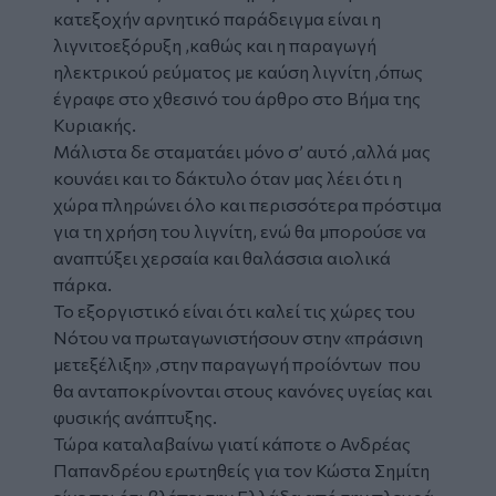
κατεξοχήν αρνητικό παράδειγμα είναι η
λιγνιτοεξόρυξη ,καθώς και η παραγωγή
ηλεκτρικού ρεύματος με καύση λιγνίτη ,όπως
έγραφε στο χθεσινό του άρθρο στο Βήμα της
Κυριακής.
Μάλιστα δε σταματάει μόνο σ’ αυτό ,αλλά μας
κουνάει και το δάκτυλο όταν μας λέει ότι η
χώρα πληρώνει όλο και περισσότερα πρόστιμα
για τη χρήση του λιγνίτη, ενώ θα μπορούσε να
αναπτύξει χερσαία και θαλάσσια αιολικά
πάρκα.
Το εξοργιστικό είναι ότι καλεί τις χώρες του
Νότου να πρωταγωνιστήσουν στην «πράσινη
μετεξέλιξη» ,στην παραγωγή προίόντων που
θα ανταποκρίνονται στους κανόνες υγείας και
φυσικής ανάπτυξης.
Τώρα καταλαβαίνω γιατί κάποτε ο Ανδρέας
Παπανδρέου ερωτηθείς για τον Κώστα Σημίτη