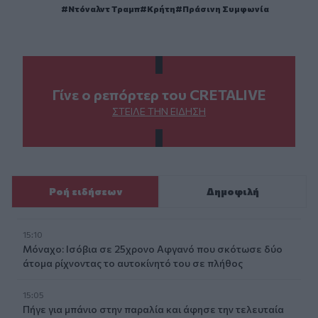
Ντόναλντ Τραμπ
Κρήτη
Πράσινη Συμφωνία
Γίνε ο ρεπόρτερ του CRETALIVE
ΣΤΕΊΛΕ ΤΗΝ ΕΊΔΗΣΗ
Ροή ειδήσεων
Δημοφιλή
15:10
Μόναχο: Ισόβια σε 25χρονο Αφγανό που σκότωσε δύο
άτομα ρίχνοντας το αυτοκίνητό του σε πλήθος
15:05
Πήγε για μπάνιο στην παραλία και άφησε την τελευταία