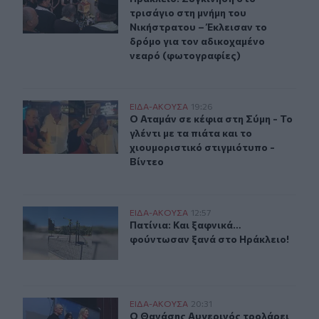
τρισάγιο στη μνήμη του
Νικήστρατου – Έκλεισαν το
δρόμο για τον αδικοχαμένο
νεαρό (φωτογραφίες)
Ο Αταμάν σε κέφια στη Σύμη - Το γλέντι με τα πιάτα και 
ΕΙΔΑ-ΑΚΟΥΣΑ
19:26
Ο Αταμάν σε κέφια στη Σύμη - Το γλέ
Ο Αταμάν σε κέφια στη Σύμη - Το
γλέντι με τα πιάτα και το
χιουμοριστικό στιγμιότυπο -
Βίντεο
Πατίνια: Και ξαφνικά… φούντωσαν ξανά στο Ηράκλειο!
ΕΙΔΑ-ΑΚΟΥΣΑ
12:57
Πατίνια: Και ξαφνικά… φούντωσαν 
Πατίνια: Και ξαφνικά…
φούντωσαν ξανά στο Ηράκλειο!
Ο Θανάσης Αυγερινός τρολάρει τη Μαριά Καρυστιανού
ΕΙΔΑ-ΑΚΟΥΣΑ
20:31
Ο Θανάσης Αυγερινός τρολάρει τη 
Ο Θανάσης Αυγερινός τρολάρει