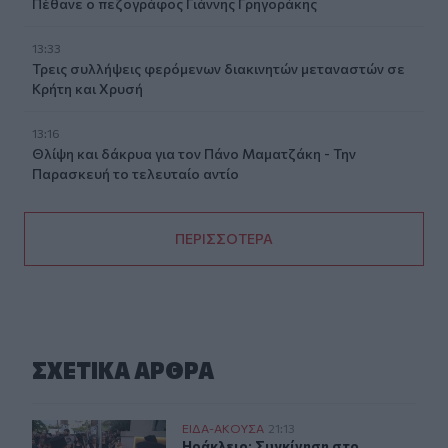
Πέθανε ο πεζογράφος Γιάννης Γρηγοράκης
13:33
Τρεις συλλήψεις φερόμενων διακινητών μεταναστών σε
Κρήτη και Χρυσή
13:16
Θλίψη και δάκρυα για τον Πάνο Μαματζάκη - Την
Παρασκευή το τελευταίο αντίο
ΠΕΡΙΣΣΟΤΕΡΑ
ΣΧΕΤΙΚA AΡΘΡΑ
Ηράκλειο: Συγκίνηση στο τρισάγιο στη μνήμη του Νική
ΕΙΔΑ-ΑΚΟΥΣΑ
21:13
Ηράκλειο: Συγκίνηση στο τρισάγιο 
Ηράκλειο: Συγκίνηση στο