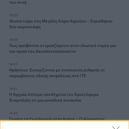
του πνοή
15:00
Φωτιά τώρα στη Μεγάλη Χώρα Αγρινίου – Σηκώθηκαν
δύο αεροσκάφη
14:48
Πως αμείβονται οι εργαζόμενοι στον ιδιωτικό τομέα για
την αργία του Δεκαπενταύγουστου
14:47
Ηράκλειο: Συνεχίζονται με εντατικούς ρυθμούς οι
παρεμβάσεις οδικής ασφάλειας στο ΙΤΕ
14:41
Η Αρχαία Απτέρα υποδέχεται τον Χριστόφορο
Σταμπόγλη σε μια μοναδική συναυλία
14:40
Γεμάτα τα ξενοδοχεία στην Κρήτη – Ο Αύγουστος
καλύπτει το χαμένο έδαφος του Ιουλίου