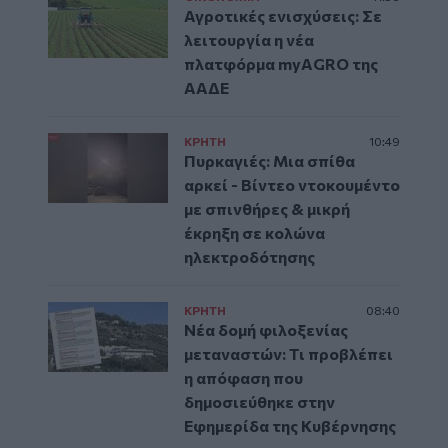
Αγροτικές ενισχύσεις: Σε
λειτουργία η νέα
πλατφόρμα myAGRO της
ΑΑΔΕ
ΚΡΗΤΗ
10:49
Πυρκαγιές: Μια σπίθα
αρκεί - Βίντεο ντοκουμέντο
με σπινθήρες & μικρή
έκρηξη σε κολώνα
ηλεκτροδότησης
ΚΡΗΤΗ
08:40
Νέα δομή φιλοξενίας
μεταναστών: Τι προβλέπει
η απόφαση που
δημοσιεύθηκε στην
Εφημερίδα της Κυβέρνησης