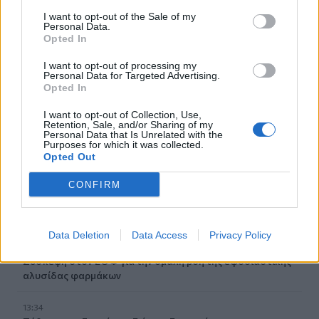
14:11
I want to opt-out of the Sale of my
Σχεδόν 16.000 ξένοι στρατιώτες πολεμούν στην
Personal Data.
Ουκρανία
Opted In
14:10
I want to opt-out of processing my
Personal Data for Targeted Advertising.
Caravel: Η νέα πολυτέλεια βρίσκεται στις εμπειρίες που
Opted In
αξίζουν
I want to opt-out of Collection, Use,
Retention, Sale, and/or Sharing of my
14:03
Personal Data that Is Unrelated with the
Πέθανε ο εμβληματικός Ιταλός τραγουδοποιός
Purposes for which it was collected.
Φραντσέσκο Γκουτσίνι
Opted Out
CONFIRM
13:58
Σε ισχύ έως τις 20 Αυγούστου τα έκτακτα μέτρα για την
ευλογιά των αιγοπροβάτων στην Κρήτη
Data Deletion
Data Access
Privacy Policy
13:48
Σύσκεψη στον ΕΟΦ για την ομαλή ροή της εφοδιαστικής
αλυσίδας φαρμάκων
13:34