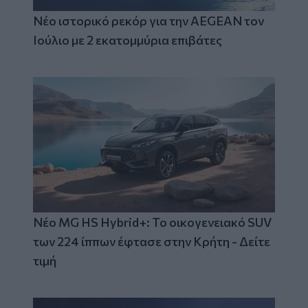
Νέο ιστορικό ρεκόρ για την AEGEAN τον
Ιούλιο με 2 εκατομμύρια επιβάτες
Νέο MG HS Hybrid+: Το οικογενειακό SUV
των 224 ίππων έφτασε στην Κρήτη - Δείτε
τιμή