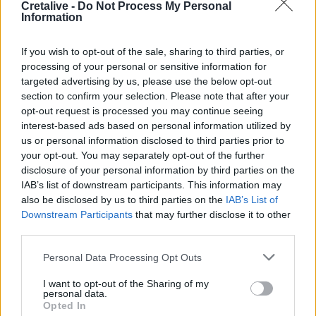
Cretalive -
Do Not Process My Personal
Information
14:37
Αποφεύγοντας 3 παράγοντες κινδύνου κερδίζουμε 13
επιπλέον χρόνια χωρίς άνοια
If you wish to opt-out of the sale, sharing to third parties, or
processing of your personal or sensitive information for
14:32
targeted advertising by us, please use the below opt-out
Νέο ιστορικό ρεκόρ για την AEGEAN τον Ιούλιο με 2
section to confirm your selection. Please note that after your
εκατομμύρια επιβάτες
opt-out request is processed you may continue seeing
interest-based ads based on personal information utilized by
us or personal information disclosed to third parties prior to
14:29
Άνοιξε η πλατφόρμα για ενισχύσεις de minimis ύψους
your opt-out. You may separately opt-out of the further
24,6 εκατ. ευρώ σε παραγωγούς
disclosure of your personal information by third parties on the
IAB’s list of downstream participants. This information may
also be disclosed by us to third parties on the
IAB’s List of
14:24
MINOAN LINES: Ταξιδεύουμε στη Μήλο με εκπτώσεις
Downstream Participants
that may further disclose it to other
έως 50%
third parties.
Personal Data Processing Opt Outs
14:22
Γερμανία: Συνελήφθη Ουκρανός που κατηγορείται για
I want to opt-out of the Sharing of my
κατασκοπεία σε βάρος εταιρείας όπλων
personal data.
Opted In