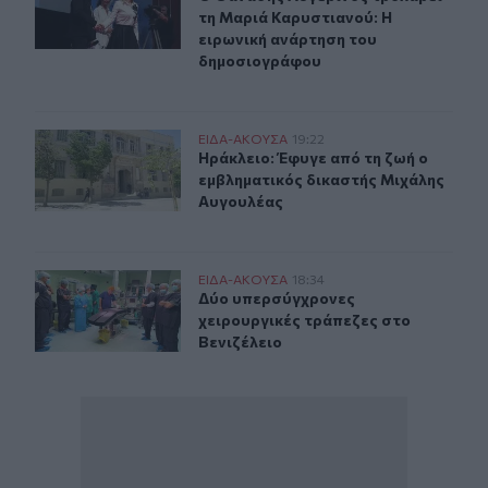
τη Μαριά Καρυστιανού: Η
ειρωνική ανάρτηση του
δημοσιογράφου
Ηράκλειο: Έφυγε από τη ζωή ο εμβληματικός δικαστής
ΕΙΔΑ-ΑΚΟΥΣΑ
19:22
Ηράκλειο: Έφυγε από τη ζωή ο εμβ
Ηράκλειο: Έφυγε από τη ζωή ο
εμβληματικός δικαστής Μιχάλης
Αυγουλέας
Δύο υπερσύγχρονες χειρουργικές τράπεζες στο Βενιζέλ
ΕΙΔΑ-ΑΚΟΥΣΑ
18:34
Δύο υπερσύγχρονες χειρουργικές τ
Δύο υπερσύγχρονες
χειρουργικές τράπεζες στο
Βενιζέλειο