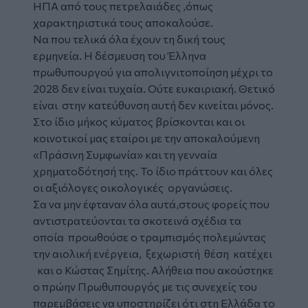
ΗΠΑ από τους πετρελαιάδες ,όπως
χαρακτηριστικά τους αποκαλούσε.
Να που τελικά όλα έχουν τη δική τους
ερμηνεία. Η δέσμευση του Έλληνα
πρωθυπουργού για απολιγνιτοποίηση μέχρι το
2028 δεν είναι τυχαία. Ούτε ευκαιριακή. Θετικό
είναι στην κατεύθυνση αυτή δεν κινείται μόνος.
Στο ίδιο μήκος κύματος βρίσκονται και οι
κοινοτικοί μας εταίροι με την αποκαλούμενη
«Πράσινη Συμφωνία» και τη γενναία
χρηματοδότησή της. Το ίδιο πράττουν και όλες
οι αξιόλογες οικολογικές οργανώσεις.
Σα να μην έφταναν όλα αυτά,στους φορείς που
αντιστρατεύονται τα σκοτεινά σχέδια τα
οποία προωθούσε ο τραμπισμός πολεμώντας
την αιολική ενέργεια, ξεχωριστή θέση κατέχει
και ο Κώστας Σημίτης. Αλήθεια που ακούστηκε
ο πρώην Πρωθυπουργός με τις συνεχείς του
παρεμβάσεις να υποστηρίζει ότι στη Ελλάδα το