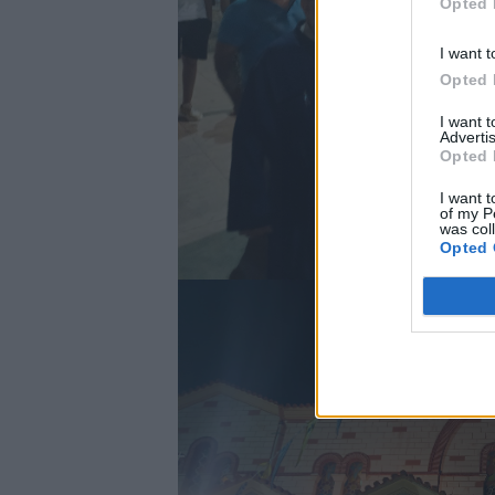
Opted 
I want t
Opted 
I want 
Advertis
Opted 
I want t
of my P
was col
Opted 