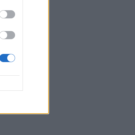
το Σούπερ Καπ
16:27
Συνεδριάζει αύριο η Δημοτική Επιτροπή
του Δήμου Βιάννου για την λήψη
αποφάσεων για μια σειρά
παρεμβάσεων
16:21
Δύο συναυλίες του Νίκου Ανδρουλάκη
στο Ηράκλειο
16:13
Στο Μάραθος θα βρεθεί αύριο η
Θεατρική Ομάδα του Δήμου
Μαλεβιζίου
16:12
Μαζικές συνταξιοδοτήσεις το 2026 – Τι
οδηγεί χιλιάδες εργαζόμενους στην
πρόωρη έξοδο