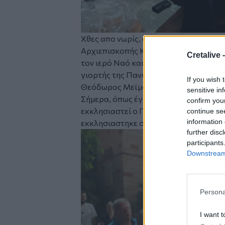
Χθες απο νωρίς, στον εσπερινό που τ
Αρχιεπισκοπής Κρήτης Βαρθολομαίο, 
Cretalive 
τον ιερό Ναό και τον αύλειο χώρο. Τη
γιορτής της Παναγίας, θα τελέσει ο 
If you wish 
Θεόδωρος Μεϊμάρης, με καταγωγή απ
sensitive in
Σήμερα, όπως έγινε γνωστό, στην Θεία
confirm you
εκκλησιαστεί ο Πρόεδρος του ΠΑΣΟΚ 
continue se
information 
εκκλησιαστηκε στην Μονή Καλυβιανής
further disc
participants
Downstream 
Persona
I want t