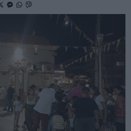
book
witter
Messenger
Whatsapp
Viber