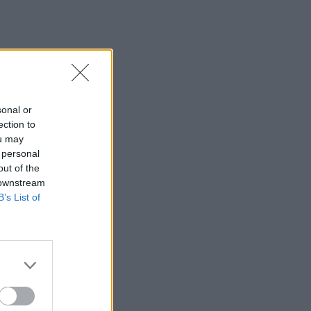
17:25
Πέθανε το άσπρο κουτάβι που
συμβίωνε με αγέλη λύκων
17:06
ΟΠΕΚΑ: Πότε θα γίνει η δεύτερη
sonal or
πληρωμή των δικαιούχων του
ection to
Λογαριασμού Αγροτικής Εστίας
ou may
 personal
16:44
out of the
Προσωρινή διακοπή κυκλοφορίας την
 downstream
Παρασκευή στον ΒΟΑΚ
B’s List of
16:41
Ο Βλαδίμηρος Κυριακίδης στο πλευρό
των παιδιών του ΠΑΓΝΗ για 5η χρονιά
16:36
Ο κόσμος του ΟΦΗ «εξαφάνισε» 3.000
εισιτήρια σε λιγότερο από 48 ώρες για