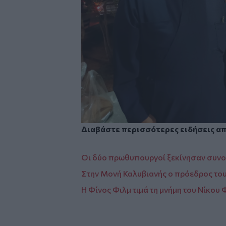
Διαβάστε περισσότερες ειδήσεις α
Οι δύο πρωθυπουργοί ξεκίνησαν συνο
Στην Μονή Καλυβιανής ο πρόεδρος τ
Η Φίνος Φιλμ τιμά τη μνήμη του Νίκου