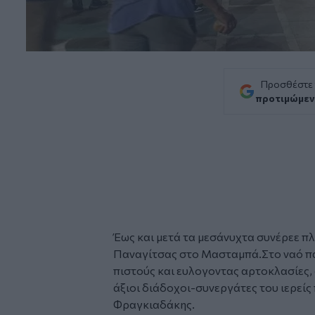
Προσθέστε
προτιμώμεν
Έως και μετά τα μεσάνυχτα συνέρεε π
Παναγίτσας στο Μασταμπά
.Στο ναό π
πιστούς και ευλογοντας αρτοκλασίες,
άξιοι διάδοχοι-συνεργάτες του ιερείς
Φραγκιαδάκης.