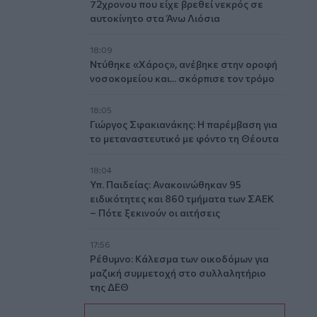
72χρονου που είχε βρεθεί νεκρός σε
αυτοκίνητο στα Άνω Λιόσια
18:09
Ντύθηκε «Χάρος», ανέβηκε στην οροφή
νοσοκομείου και... σκόρπισε τον τρόμο
18:05
Γιώργος Σφακιανάκης: Η παρέμβαση για
το μεταναστευτικό με φόντο τη Θέουτα
18:04
Υπ. Παιδείας: Ανακοινώθηκαν 95
ειδικότητες και 860 τμήματα των ΣΑΕΚ
– Πότε ξεκινούν οι αιτήσεις
17:56
Ρέθυμνο: Κάλεσμα των οικοδόμων για
μαζική συμμετοχή στο συλλαλητήριο
της ΔΕΘ