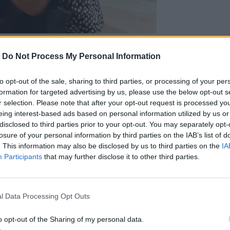
ελέστηκε από τον Πρωτοσύγκελο της
εκατοντάδες πιστοί είχαν κατακλύσει
-
Do Not Process My Personal Information
ν Θεία Λειτουργία σήμερα, ημέρα της
σεβασμιώτατος Μητροπολίτης Σελευκείας
to opt-out of the sale, sharing to third parties, or processing of your per
ό το Ηράκλειο.
formation for targeted advertising by us, please use the below opt-out s
 Λειτουργια θα προσέλθει για να
r selection. Please note that after your opt-out request is processed y
Νίκος Ανδρουλάκης που χθες το βράδυ
eing interest-based ads based on personal information utilized by us or
disclosed to third parties prior to your opt-out. You may separately opt-
 στην Μεσσαρά (δείτε
εδώ
).
losure of your personal information by third parties on the IAB’s list of
. This information may also be disclosed by us to third parties on the
IA
Participants
that may further disclose it to other third parties.
l Data Processing Opt Outs
o opt-out of the Sharing of my personal data.