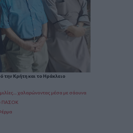
πό την
Κρήτη
και το
Ηράκλειο
μιλίες… χαλαρώνοντας μέσα με σάουνα
ου ΠΑΣΟΚ
 Φέρμα