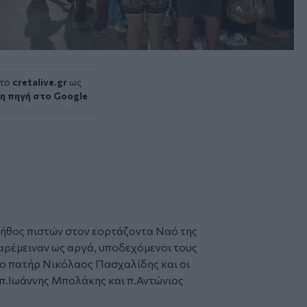
 το
cretalive.gr
ως
η πηγή στο Google
λήθος
πιστών
στον εορτάζοντα Ναό της
αρέμειναν ως αργά, υποδεχόμενοι τους
 ο πατήρ Νικόλαος Πασχαλίδης και οι
 π.Ιωάννης Μπολάκης και π.Αντώνιος