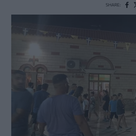
SHARE:
Face
T