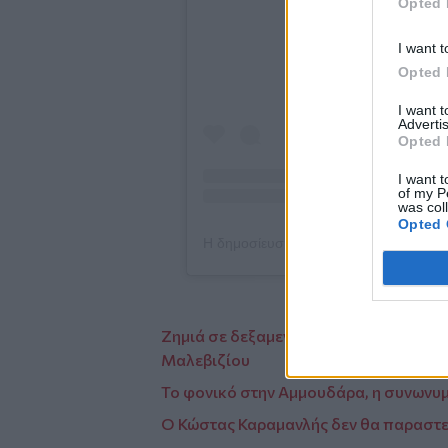
Opted 
I want t
Opted 
I want 
Advertis
Opted 
I want t
of my P
was col
Opted 
Ζημιά σε δεξαμενή νερού στην Αγία Πε
Μαλεβιζίου
Το φονικό στην Αμμουδάρα, η συνωνυμ
Ο Κώστας Καραμανλής δεν θα παραστεί