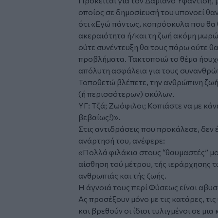
Πρόκειται για τον Δαμιανό Υφαντίδη,
οποίος σε δημοσίευσή του υπονοεί θα
ότι
«Εγώ πάντως, κοπρόσκυλα που θα 
ακεραιότητα ή/και τη ζωή ακόμη μωρώ
ούτε συνέντευξη θα τους πάρω ούτε θ
προβλήματα. Τακτοποιώ το θέμα ήσυχα
απόλυτη ασφάλεια για τους συνανθρώ
Τοποθετώ βλέπετε, την ανθρώπινη ζωή
(ή περισσότερων) σκύλων.
ΥΓ: Τζά; Ζωόφιλοι; Κοπιάστε να με κάν
βεβαίως!)».
Στις αντιδράσεις που προκάλεσε, δεν έδ
ανάρτησή του, ανέφερε:
«Πολλά φιλάκια στους “θαυμαστές” μο
αίσθηση τού μέτρου, τής ιεράρχησης τώ
ανθρωπιάς και τής ζωής.
Η άγνοιά τους περί Φύσεως είναι αβυσ
Ας προσέξουν μόνο με τις κατάρες, τις 
και βρεθούν οι ίδιοι τυλιγμένοι σε μια