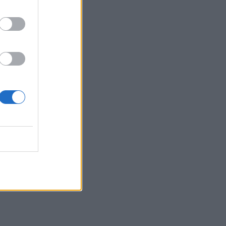
06:57
Υψηλός και σήμερα ο κίνδυνος
πυρκαγιάς στην Κρήτη
05:52
ΕΝΦΙΑ: Τα λάθη στις μεταβιβάσεις που
φέρνουν τσουχτερά πρόστιμα έως
1.000 ευρώ
04:41
Τα φρούτα που επιλέγουν 4
ενδοκρινολόγοι για καλύτερο έλεγχο
του σακχάρου
03:34
Το απολαυστικό βίντεο της Νατάσας
Θεοδωρίδου με τη μητέρα της