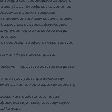
 μαιευτήρα του Νοσοκομείου Σερρών, ο
νάτωση ζώων. Έγραψε και κοινοποίησε
θέσουν σε κίνδυνο τη σωματική
ν παιδιών, υπερηλίκων και ανήμπορων,
α διερευνήσω αν έχουν… ψυχολογικά
, γρήγορα, οριστικά, καθαρά και με
πους μου.
 σε δυσθεώρητο ύψος, σε σχέση με ενός
ετε ντα! (Αν με πιάσετε πρώτα,
ειξε να... ιδρώνει το αυτί του και με νέα
υ που έχουν χάσει προ πολλού την
ν αξιών και, το κυριότερο, την ουσία τής
σαλέα και η αμάθειά τους παχυλή.
ύβρεις και τις απειλές τους, μην τυχόν
 κόλλα χαρτί.