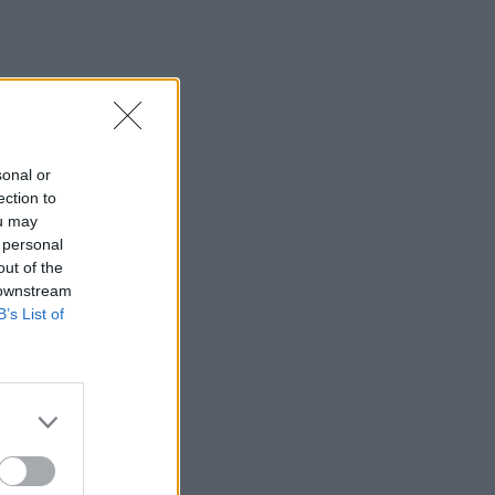
Σήμερα η δεύτερη πληρωμή των
δικαιούχων του Λογαριασμού Αγροτικής
Εστίας
07:25
Εορτολόγιο: Ποιοι γιορτάζουν σήμερα 7
Αυγούστου
sonal or
07:17
ection to
Νέο Διεθνές Αεροδρόμιο Ηρακλείου:
ou may
Σήμερα οι υπογραφές για τα Συστήματα
 personal
Αεροναυτιλίας
out of the
 downstream
07:10
B’s List of
Ταϋλάνδη: Μαθητής άνοιξε πυρ μέσα σε
σχολείο – Αναφορές για νεκρούς
07:03
Υπόθεση Marfin: Ενώπιον της
Δικαιοσύνης σήμερα η 46χρονη
κατηγορούμενη για τη φονική επίθεση