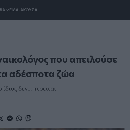
ΙΑ
ΕΙΔΑ-ΑΚΟΥΣΑ
ναικολόγος που απειλούσε
τα αδέσποτα ζώα
 ίδιος δεν... πτοείται
book
witter
Messenger
Whatsapp
Viber