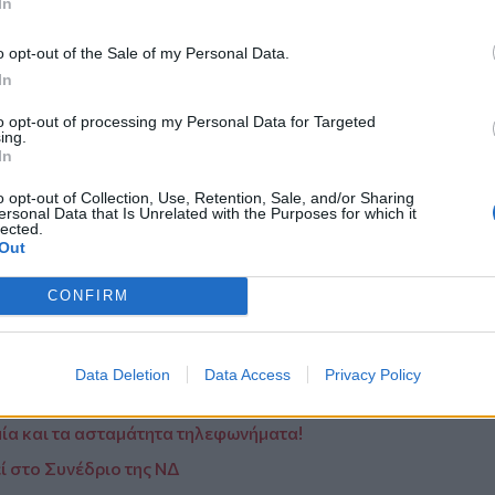
In
o opt-out of the Sale of my Personal Data.
In
to opt-out of processing my Personal Data for Targeted
ing.
In
o opt-out of Collection, Use, Retention, Sale, and/or Sharing
ersonal Data that Is Unrelated with the Purposes for which it
lected.
Out
Η δημοσίευση κοινοποιήθηκε από το χρήστη Φωτεινή-Δήμητρα Φιλοζωικό (@foteinidimitra_filozoiko)
CONFIRM
λαγία – Κινητοποίηση από τη ΔΕΥΑ
Data Deletion
Data Access
Privacy Policy
ία και τα ασταμάτητα τηλεφωνήματα!
 στο Συνέδριο της ΝΔ