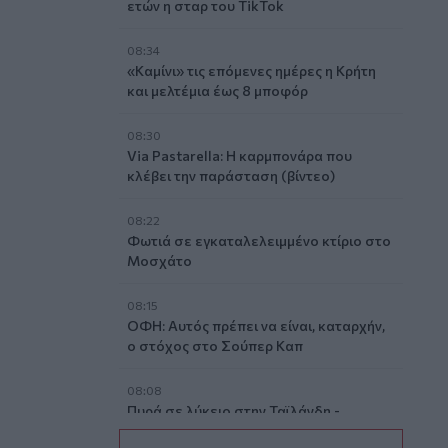
ετών η σταρ του TikTok
08:34
«Καμίνι» τις επόμενες ημέρες η Κρήτη
και μελτέμια έως 8 μποφόρ
08:30
Via Pastarella: Η καρμπονάρα που
κλέβει την παράσταση (βίντεο)
08:22
Φωτιά σε εγκαταλελειμμένο κτίριο στο
Μοσχάτο
08:15
ΟΦΗ: Αυτός πρέπει να είναι, καταρχήν,
ο στόχος στο Σούπερ Καπ
08:08
Πυρά σε λύκειο στην Ταϊλάνδη -
Τουλάχιστον 2 νεκροί