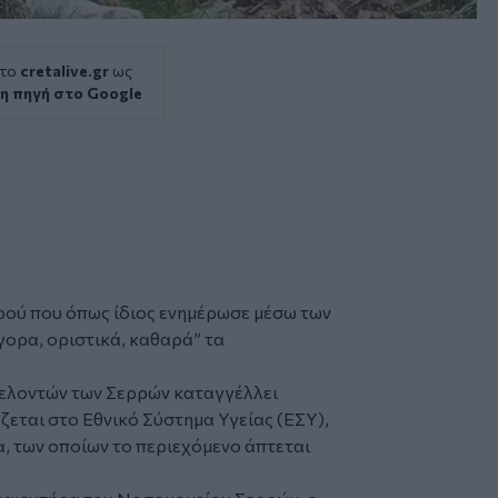
 το
cretalive.gr
ως
η πηγή στο Google
ρού
που όπως ίδιος ενημέρωσε μέσω των
ήγορα, οριστικά, καθαρά” τα
θελοντών των
Σερρών
καταγγέλλει
ζεται στο Εθνικό Σύστημα Υγείας (ΕΣΥ),
α, των οποίων το περιεχόμενο άπτεται