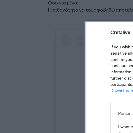
Όσο για μένα;
Η πιθανότητα να τους φοβηθώ αποτελε
Facebook
Cretalive 
Social
Embed
If you wish 
sensitive in
confirm you
continue se
information 
further disc
participants
Downstream 
Persona
I want t
Δείτε αυτή τη δημο