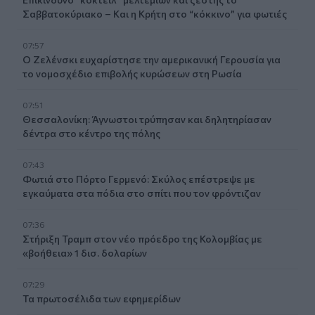
Σαββατοκύριακο – Και η Κρήτη στο “κόκκινο” για φωτιές
07:57
Ο Ζελένσκι ευχαρίστησε την αμερικανική Γερουσία για
το νομοσχέδιο επιβολής κυρώσεων στη Ρωσία
07:51
Θεσσαλονίκη: Άγνωστοι τρύπησαν και δηλητηρίασαν
δέντρα στο κέντρο της πόλης
07:43
Φωτιά στο Πόρτο Γερμενό: Σκύλος επέστρεψε με
εγκαύματα στα πόδια στο σπίτι που τον φρόντιζαν
07:36
Στήριξη Τραμπ στον νέο πρόεδρο της Κολομβίας με
«βοήθεια» 1 δισ. δολαρίων
07:29
Τα πρωτοσέλιδα των εφημερίδων