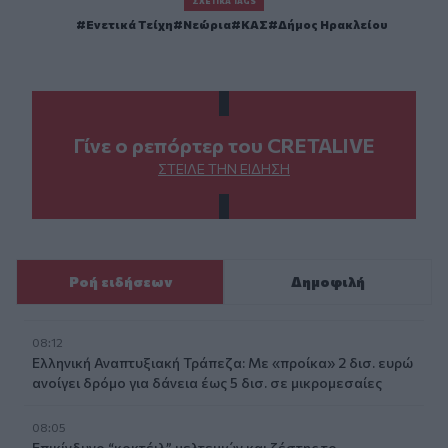
ΣΧΕΤΙΚΆ TAGS
Ενετικά Τείχη
Νεώρια
ΚΑΣ
Δήμος Ηρακλείου
Γίνε ο ρεπόρτερ του CRETALIVE
ΣΤΕΊΛΕ ΤΗΝ ΕΊΔΗΣΗ
Ροή ειδήσεων
Δημοφιλή
08:12
Ελληνική Αναπτυξιακή Τράπεζα: Με «προίκα» 2 δισ. ευρώ
ανοίγει δρόμο για δάνεια έως 5 δισ. σε μικρομεσαίες
08:05
Επικίνδυνο “κοκτέιλ” μελτεμιών και ζέστης το