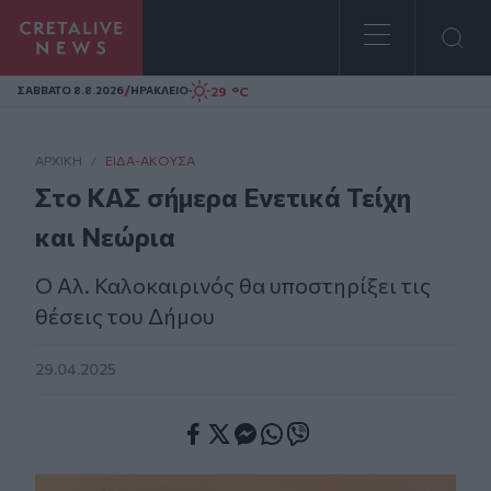
Homepage
/
29 °C
ΣAΒΒΑΤΟ 8.8.2026
ΗΡΑΚΛΕΙΟ
ΑΡΧΙΚΗ
/
ΕΊΔΑ-ΆΚΟΥΣΑ
Στο ΚΑΣ σήμερα Ενετικά Τείχη
και Νεώρια
Ο Αλ. Καλοκαιρινός θα υποστηρίξει τις
θέσεις του Δήμου
29.04.2025
Facebook
Twitter
Messenger
Whatsapp
Viber