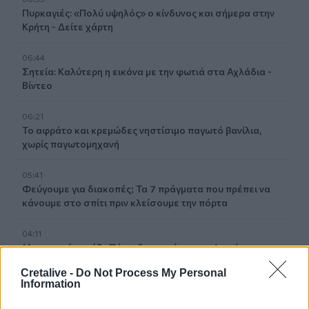
Πυρκαγιές: «Πολύ υψηλός» ο κίνδυνος και σήμερα στην
Κρήτη - Δείτε χάρτη
06:44
Σητεία: Καλύτερη η εικόνα με την φωτιά στα Αχλάδια -
Βίντεο
06:21
Το αφράτο και κρεμώδες νηστίσιμο παγωτό βανίλια,
χωρίς παγωτομηχανή
05:41
Φεύγουμε για διακοπές; Τα 7 πράγματα που πρέπει να
κάνουμε στο σπίτι πριν κλείσουμε την πόρτα
04:11
Μαγειρεμένο ρύζι: Πόσο διατηρείται στο ψυγείο και τα
συχνά λάθη που πρέπει να προσέξουμε
Cretalive -
Do Not Process My Personal
Information
03:16
Οι ειδικοί εξηγούν: Το κλιματιστικό ρυθμίζει τη