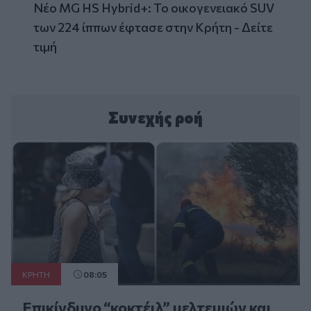
Νέο MG HS Hybrid+: Το οικογενειακό SUV
των 224 ίππων έφτασε στην Κρήτη - Δείτε
τιμή
Συνεχής ροή
ΚΡΗΤΗ
08:05
Επικίνδυνο “κοκτέιλ” μελτεμιών και