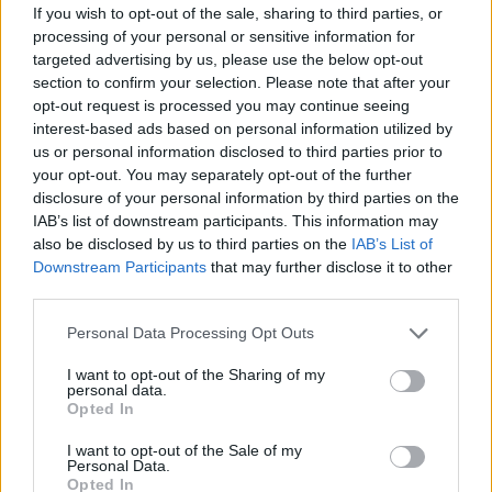
If you wish to opt-out of the sale, sharing to third parties, or
θερμοκρασία, ο ανεμιστήρας οροφής αλλάζει την
processing of your personal or sensitive information for
αίσθηση
targeted advertising by us, please use the below opt-out
section to confirm your selection. Please note that after your
02:30
opt-out request is processed you may continue seeing
Αυξάνονται οι ενδείξεις για ζωή στον Άρη
interest-based ads based on personal information utilized by
us or personal information disclosed to third parties prior to
01:30
your opt-out. You may separately opt-out of the further
Ειδικός λέει ποια φυτά να βάλεις στο μπαλκόνι σου το
disclosure of your personal information by third parties on the
καλοκαίρι
IAB’s list of downstream participants. This information may
also be disclosed by us to third parties on the
IAB’s List of
Downstream Participants
that may further disclose it to other
ΠΕΡΙΣΣΟΤΕΡΑ
third parties.
Personal Data Processing Opt Outs
I want to opt-out of the Sharing of my
personal data.
Opted In
ΣΧΕΤΙΚA AΡΘΡΑ
I want to opt-out of the Sale of my
Personal Data.
Opted In
ΕΛ.ΑΣ Κρήτη: Ποιοι αξιωματικοί προήχθησαν - Όλα τα 
ΕΙΔΑ-ΑΚΟΥΣΑ
18:09