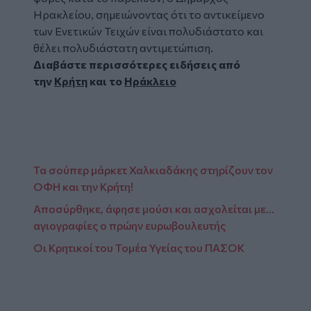
Ηρακλείου, σημειώνοντας ότι το αντικείμενο
των Ενετικών Τειχών είναι πολυδιάστατο και
θέλει πολυδιάστατη αντιμετώπιση.
Διαβάστε περισσότερες ειδήσεις από
την
Κρήτη
και το
Ηράκλειο
Τα σούπερ μάρκετ Χαλκιαδάκης στηρίζουν τον
ΟΦΗ και την Κρήτη!
Αποσύρθηκε, άφησε μούσι και ασχολείται με...
αγιογραφίες ο πρώην ευρωβουλευτής
Οι Κρητικοί του Τομέα Υγείας του ΠΑΣΟΚ