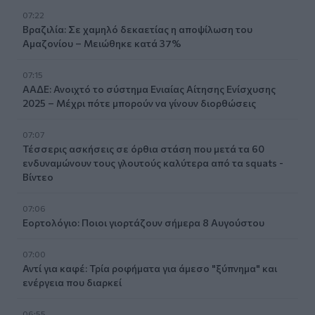
07:22
Βραζιλία: Σε χαμηλό δεκαετίας η αποψίλωση του
Αμαζονίου – Μειώθηκε κατά 37%
07:15
ΑΑΔΕ: Ανοιχτό το σύστημα Ενιαίας Αίτησης Ενίσχυσης
2025 – Μέχρι πότε μπορούν να γίνουν διορθώσεις
07:07
Τέσσερις ασκήσεις σε όρθια στάση που μετά τα 60
ενδυναμώνουν τους γλουτούς καλύτερα από τα squats -
Βίντεο
07:06
Εορτολόγιο: Ποιοι γιορτάζουν σήμερα 8 Αυγούστου
07:00
Αντί για καφέ: Τρία ροφήματα για άμεσο "ξύπνημα" και
ενέργεια που διαρκεί
06:55