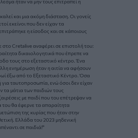
λεσμα ήταν να μην τους επιτραπεί η
αλεί και μια ακόμη διάσταση. Οι γονείς
οί εκείνοι που δεν είχαν τα
επιτράπηκε η είσοδος και σε κάποιους
 στο Cretalive αναφέρει σε επιστολή του:
ραίτητα δικαιολογητικά που έπρεπε να
σοδο τους στο εξεταστικό κέντρο. Ένα
άλλη ενημέρωση ήταν η αιτία να αφήσουν
ρωί έξω από το Εξεταστικό Κέντρο. Όσα
ή για ταυτοπροσωπία, ενώ όσοι δεν είχαν
ν τα μάτια των παιδιών τους
αιρέσεις με παιδί που του επέτρεψαν να
α του θα έφερνε τα απαραίτητα
μετώπιση της κυρίας που ήταν στην
θετική. Ελλάδα του 2023 μηδενική
πέναντι σε παιδιά!
"