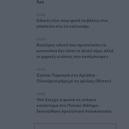
Άρη
01:30
Ειδικός λέει ποια φυτά να βάλεις στο
μπαλκόνι σου το καλοκαίρι
00:31
Βιολόγος: «Αυτό που προσελκύει τα
κουνούπια δεν είναι το γλυκό αίμα, αλλά
οι χημικές ενώσεις που εκπέμπουμε»
00:31
Σητεία: Πυρκαγιά στα Αχλάδια -
Ολονύχτια μάχη με τις φλόγες (Βίντεο)
23:55
Υπό έλεγχο η φωτιά σε ισόγειο
κατάστημα στο Παλαιό Φάληρο -
Εκκενώθηκε προληπτικά πολυκατοικία
23:38