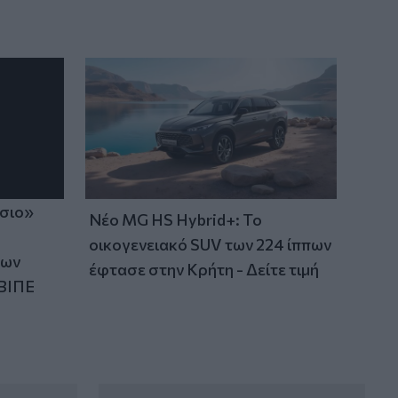
ίσιο»
Νέο MG HS Hybrid+: Το
οικογενειακό SUV των 224 ίππων
των
έφτασε στην Κρήτη - Δείτε τιμή
ΒΙΠΕ