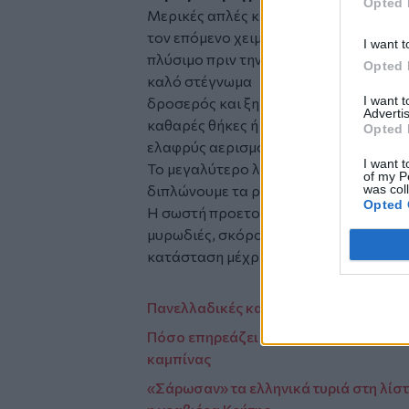
Opted 
Μερικές απλές κινήσεις μπορούν να π
τον επόμενο χειμώνα:
I want t
πλύσιμο πριν την αποθήκευση
Opted 
καλό στέγνωμα
I want 
δροσερός και ξηρός χώρος
Advertis
καθαρές θήκες ή κουτιά
Opted 
ελαφρύς αερισμός της ντουλάπας ανά
I want t
Το μεγαλύτερο λάθος στην αλλαγή ντο
of my P
was col
διπλώνουμε τα ρούχα, αλλά το ότι συχ
Opted 
Η σωστή προετοιμασία πριν μπουν στη
μυρωδιές, σκόρους και φθορές — και ν
κατάσταση μέχρι τον επόμενο χειμώνα
Πανελλαδικές και ύπνος: Πόσες ώρες ε
Πόσο επηρεάζει τους επιβάτες ενός αυ
καμπίνας
«Σάρωσαν» τα ελληνικά τυριά στη λίστα