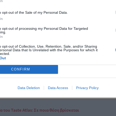
In
ροστατεύσουν καλύτερα τα ρούχα μέχρι
o opt-out of the Sale of my Personal Data.
In
to opt-out of processing my Personal Data for Targeted
ing.
In
 διαστήματα
o opt-out of Collection, Use, Retention, Sale, and/or Sharing
υλάπας δεν είναι ο τρόπος που
ersonal Data that Is Unrelated with the Purposes for which it
lected.
νά τα αποθηκεύουμε «όπως είναι».
Out
ν άκρη μπορεί να τα προστατεύσει από
α τα κρατήσει σε πολύ καλύτερη
CONFIRM
.
ίναι αρκετές για τους υποψήφιους
Data Deletion
Data Access
Privacy Policy
τοκινήτου η μυρωδιά των υλικών της
 του Taste Atlas: Σε ποια θέση βρίσκεται