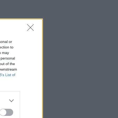
Συνελήφθη στη Γερμανία 31χρονος
καταζητούμενος για τρεις
ανθρωποκτονίες στην Ελλάδα
12:25
Λακωνία: Θανατηφόρο τροχαίο στον
Κλαδά
sonal or
ection to
12:23
ou may
Με τα σκάφη τους έσωσαν δεκάδες
 personal
ανθρώπους - Το "ευχαριστώ" στους
out of the
ιδιώτες που συνέδραμαν στην πυρκαγιά
 downstream
του Αγίου Βασιλείου
B’s List of
12:20
Και επίσημα το Ειδικό Χωροταξικό
Πλαίσιο για τον Τουρισμό
12:17
Του έκλεψαν την αγελάδα και ξέσπασε
στα κοινωνικά δίκτυα