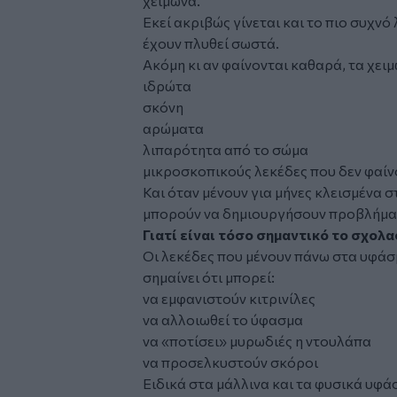
χειμώνα.
Εκεί ακριβώς γίνεται και το πιο συχν
έχουν πλυθεί σωστά.
Ακόμη κι αν φαίνονται καθαρά, τα χει
ιδρώτα
σκόνη
αρώματα
λιπαρότητα από το σώμα
μικροσκοπικούς λεκέδες που δεν φαίν
Και όταν μένουν για μήνες κλεισμένα 
μπορούν να δημιουργήσουν προβλήμα
Γιατί είναι τόσο σημαντικό το σχολ
Οι λεκέδες που μένουν πάνω στα υφάσ
σημαίνει ότι μπορεί:
να εμφανιστούν κιτρινίλες
να αλλοιωθεί το ύφασμα
να «ποτίσει» μυρωδιές η ντουλάπα
να προσελκυστούν σκόροι
Ειδικά στα μάλλινα και τα φυσικά υφά