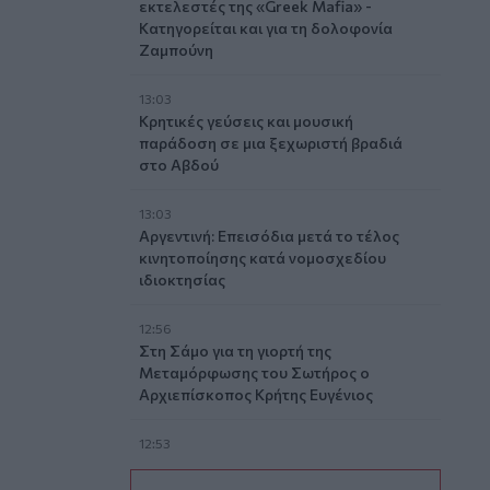
εκτελεστές της «Greek Mafia» -
Κατηγορείται και για τη δολοφονία
Ζαμπούνη
13:03
Κρητικές γεύσεις και μουσική
παράδοση σε μια ξεχωριστή βραδιά
στο Αβδού
13:03
Αργεντινή: Επεισόδια μετά το τέλος
κινητοποίησης κατά νομοσχεδίου
ιδιοκτησίας
12:56
Στη Σάμο για τη γιορτή της
Μεταμόρφωσης του Σωτήρος ο
Αρχιεπίσκοπος Κρήτης Ευγένιος
12:53
ΕΟΤ: Η Ελλάδα στις κορυφαίες επιλογές
των Ευρωπαίων ταξιδιωτών