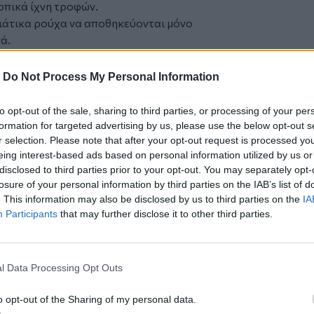
οπικά ίχνη τροφών.
ωνιάτικα ρούχα να αποθηκεύονται μόνο
ά.
 εχθρός
ούχα μπαίνουν στην άκρη χωρίς να έχουν
-
Do Not Process My Personal Information
ορεί, μέσα σε κλειστό χώρο για μήνες,
to opt-out of the sale, sharing to third parties, or processing of your per
formation for targeted advertising by us, please use the below opt-out s
r selection. Please note that after your opt-out request is processed y
eing interest-based ads based on personal information utilized by us or
disclosed to third parties prior to your opt-out. You may separately opt-
losure of your personal information by third parties on the IAB’s list of
 αερίζονται καλά πριν αποθηκευτούν.
. This information may also be disclosed by us to third parties on the
IA
ντα καλή ιδέα
Participants
that may further disclose it to other third parties.
ύλες ή αεροστεγείς θήκες για
α υφάσματα — ιδιαίτερα τα μάλλινα —
θούν σωστά.
l Data Processing Opt Outs
ουτιά αποθήκευσης θεωρούνται συνήθως
 φύλαξη.
o opt-out of the Sharing of my personal data.
υση