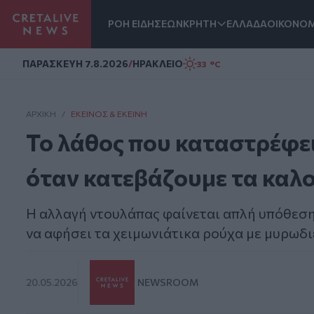
ΡΟΗ ΕΙΔΗΣΕΩΝ
ΚΡΗΤΗ
ΕΛΛΑΔΑ
ΟΙΚΟΝΟΜ
Homepage
ΠΑΡΑΣΚΕΥΗ 7.8.2026
/
ΗΡΑΚΛΕΙΟ
33 °C
ΑΡΧΙΚΗ
/
ΕΚΕΊΝΟΣ & ΕΚΕΊΝΗ
Το λάθος που καταστρέφει
όταν κατεβάζουμε τα καλ
Η αλλαγή ντουλάπας φαίνεται απλή υπόθεση
να αφήσει τα χειμωνιάτικα ρούχα με μυρωδιέ
20.05.2026
NEWSROOM