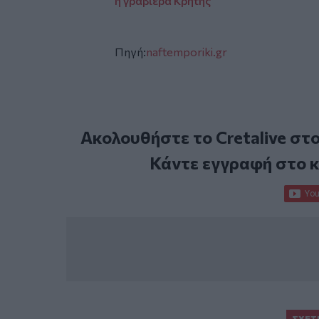
η γραβιέρα Κρήτης
Πηγή:
naftemporiki.gr
Ακολουθήστε το Cretalive στ
Κάντε εγγραφή στο 
ΣΧΕΤ