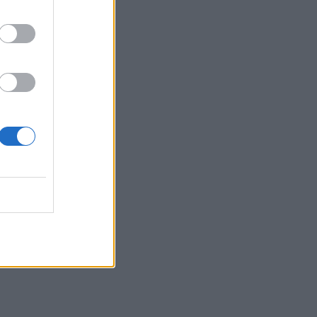
12:08
Υπόθεση Marfin: Προθεσμία για να
απολογηθεί την Τρίτη έλαβε η 46χρονη
11:50
Έφηβος ο μακελάρης στην Ταϊλάνδη -
Εκτέλεσε τους παππούδες του και 6
άτομα σε σχολείο
11:42
Νέα τραγωδία σε παραλία της Κρήτης
11:37
Χατζηδάκης: Άκυρες από 1 Οκτωβρίου
οι εγκύκλιοι που δεν έχουν αναρτηθεί
11:25
Στην κορυφή της Δίκτης για τον Αφέντη
Χριστό - Εκεί όπου η πίστη συναντά την
παράδοση - Φωτογραφίες