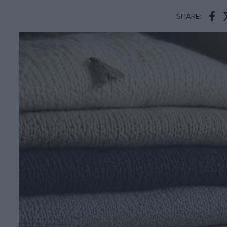
SHARE:
Face
T