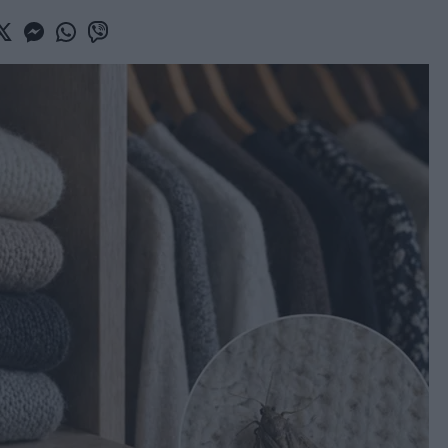
book
witter
Messenger
Whatsapp
Viber