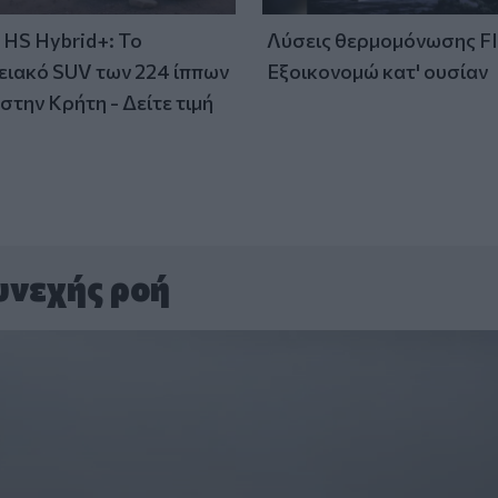
HS Hybrid+: Το
Λύσεις θερμομόνωσης F
ειακό SUV των 224 ίππων
Εξοικονομώ κατ' ουσίαν
στην Κρήτη - Δείτε τιμή
υνεχής ροή