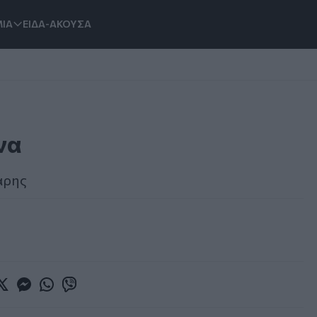
ΙΑ
ΕΙΔΑ-ΑΚΟΥΣΑ
να
αρης
book
witter
Messenger
Whatsapp
Viber