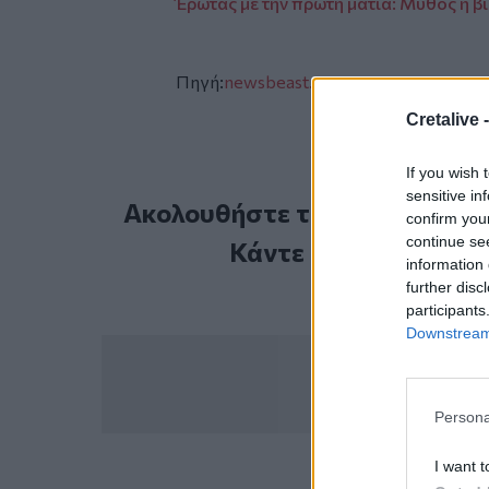
Έρωτας με την πρώτη ματιά: Μύθος ή β
Πηγή:
newsbeast.gr
Cretalive 
If you wish 
sensitive in
Ακολουθήστε το Cretalive στ
confirm you
continue se
Κάντε εγγραφή στο 
information 
further disc
participants
Downstream 
Persona
I want t