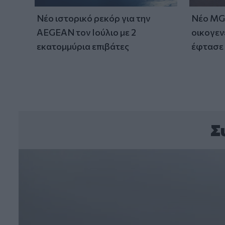
Νέο ιστορικό ρεκόρ για την
Νέο MG 
AEGEAN τον Ιούλιο με 2
οικογεν
εκατομμύρια επιβάτες
έφτασε 
Σ