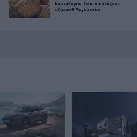
ι εάν είμαστε όμορφοι
Εορτολόγιο: Ποιοι γιορτάζουν σήμ
Εορτολόγιο: Ποιοι γιορτάζουν
σήμερα 6 Αυγούστου