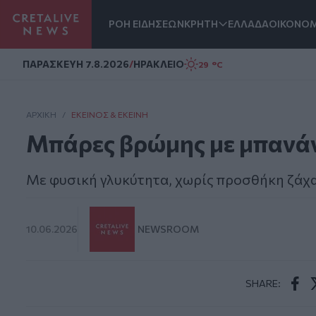
ΡΟΗ ΕΙΔΗΣΕΩΝ
ΚΡΗΤΗ
ΕΛΛΑΔΑ
ΟΙΚΟΝΟΜ
Homepage
ΠΑΡΑΣΚΕΥΗ 7.8.2026
/
ΗΡΑΚΛΕΙΟ
29 °C
ΑΡΧΙΚΗ
/
ΕΚΕΊΝΟΣ & ΕΚΕΊΝΗ
Μπάρες βρώμης με μπανά
Με φυσική γλυκύτητα, χωρίς προσθήκη ζάχ
10.06.2026
NEWSROOM
SHARE:
Face
T