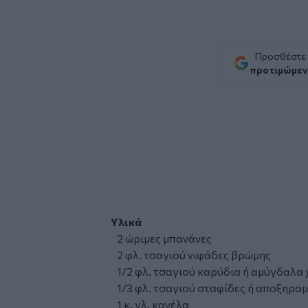
Προσθέστε
προτιμώμεν
Υλικά
2 ώριμες μπανάνες
2 φλ. τσαγιού νιφάδες βρώμης
1/2 φλ. τσαγιού καρύδια ή αμύγδαλα
1/3 φλ. τσαγιού σταφίδες ή αποξηραμ
1 κ. γλ. κανέλα