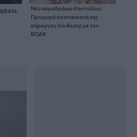
Νέο αεροδρόμιο Καστελίου:
IBRAN:
Προχωρά η κατασκευή της
σήραγγας σύνδεσης με τον
ΒΟΑΚ