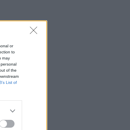
01:42
Καύσωνας στο γραφείο: Πόσο μπορεί
να χαλαρώσει το dress code
00:31
Παιδιά στην πισίνα: 6 απαράβατοι
κανόνες για την πρόληψη του πνιγμού
sonal or
ection to
00:00
ou may
Ανατριχιαστικό βίντεο από τον σεισμό
 personal
στην Ιαπωνία: Γιατροί προστατεύουν με
out of the
τα σώματά τους ασθενή την ώρα του
 downstream
χειρουργείου
B’s List of
23:54
Τραμπ: Ο πόλεμος με το Ιράν "θα
τελειώσει σύντομα"
23:43
30χρονη έπεσε στη θάλασσα από την
γέφυρα της Χαλκίδας