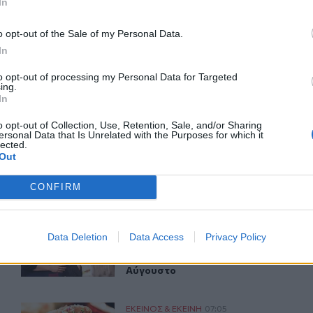
ΙΚΆ TAGS
In
Βρώμη
Μπανάνα
o opt-out of the Sale of my Personal Data.
In
to opt-out of processing my Personal Data for Targeted
ing.
In
ερ του CRETALIVE
ΤΗΝ ΕΊΔΗΣΗ
o opt-out of Collection, Use, Retention, Sale, and/or Sharing
ersonal Data that Is Unrelated with the Purposes for which it
lected.
Out
CONFIRM
Ο έρωτας θα πρωταγωνιστήσει στη ζωή αυτών των ζωδί
ΕΚΕΙΝΟΣ & ΕΚΕΙΝΗ
02:51
Data Deletion
Data Access
Privacy Policy
σήμερα 7 Αυγούστου
Ο έρωτας θα πρωταγωνιστήσει στη 
Ο έρωτας θα πρωταγωνιστήσει
στη ζωή αυτών των ζωδίων τον
Αύγουστο
φοι
Εορτολόγιο: Ποιοι γιορτάζουν σήμερα 6 Αυγούστου
ΕΚΕΙΝΟΣ & ΕΚΕΙΝΗ
07:05