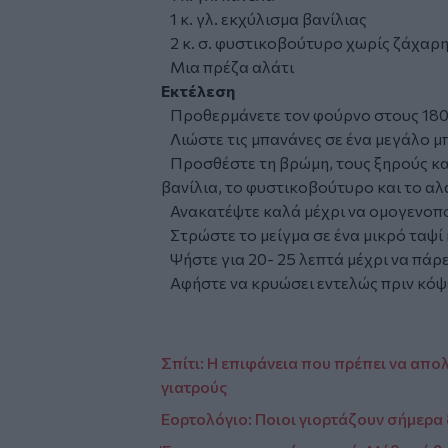
1 κ. γλ. εκχύλισμα βανίλιας
2 κ. σ. φυστικοβούτυρο χωρίς ζάχαρη
Μια πρέζα αλάτι
Εκτέλεση
Προθερμάνετε τον φούρνο στους 180
Λιώστε τις μπανάνες σε ένα μεγάλο μπ
Προσθέστε τη βρώμη, τους ξηρούς καρπ
βανίλια, το φυστικοβούτυρο και το αλά
Ανακατέψτε καλά μέχρι να ομογενοπο
Στρώστε το μείγμα σε ένα μικρό ταψί 
Ψήστε για 20- 25 λεπτά μέχρι να πάρ
Αφήστε να κρυώσει εντελώς πριν κόψε
Σπίτι: Η επιφάνεια που πρέπει να απο
γιατρούς
Εορτολόγιο: Ποιοι γιορτάζουν σήμερα 