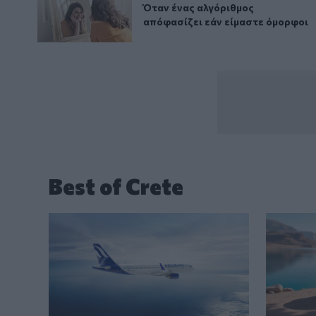
Όταν ένας αλγόριθμος απόφασίζε
Όταν ένας αλγόριθμος
απόφασίζει εάν είμαστε όμορφοι
Best of Crete