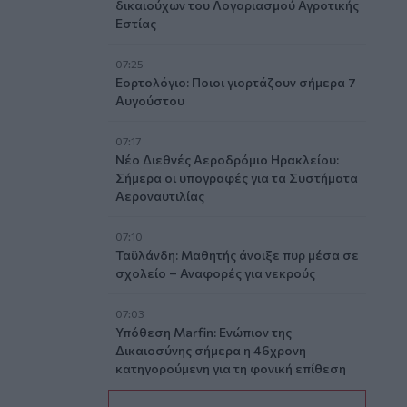
δικαιούχων του Λογαριασμού Αγροτικής
Εστίας
07:25
Εορτολόγιο: Ποιοι γιορτάζουν σήμερα 7
Αυγούστου
07:17
Νέο Διεθνές Αεροδρόμιο Ηρακλείου:
Σήμερα οι υπογραφές για τα Συστήματα
Αεροναυτιλίας
07:10
Ταϋλάνδη: Μαθητής άνοιξε πυρ μέσα σε
σχολείο – Αναφορές για νεκρούς
07:03
Υπόθεση Marfin: Ενώπιον της
Δικαιοσύνης σήμερα η 46χρονη
κατηγορούμενη για τη φονική επίθεση