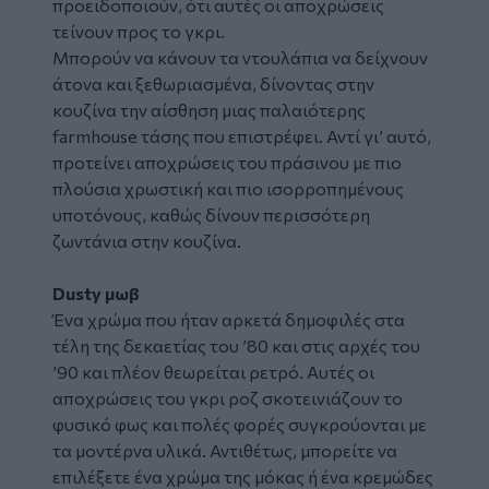
προειδοποιούν, ότι αυτές οι αποχρώσεις
τείνουν προς το γκρι.
Μπορούν να κάνουν τα ντουλάπια να δείχνουν
άτονα και ξεθωριασμένα, δίνοντας στην
κουζίνα την αίσθηση μιας παλαιότερης
farmhouse τάσης που επιστρέφει. Αντί γι’ αυτό,
προτείνει αποχρώσεις του πράσινου με πιο
πλούσια χρωστική και πιο ισορροπημένους
υποτόνους, καθώς δίνουν περισσότερη
ζωντάνια στην κουζίνα.
Dusty μωβ
Ένα χρώμα που ήταν αρκετά δημοφιλές στα
τέλη της δεκαετίας του ’80 και στις αρχές του
’90 και πλέον θεωρείται ρετρό. Αυτές οι
αποχρώσεις του γκρι ροζ σκοτεινιάζουν το
φυσικό φως και πολές φορές συγκρούονται με
τα μοντέρνα υλικά. Αντιθέτως, μπορείτε να
επιλέξετε ένα χρώμα της μόκας ή ένα κρεμώδες