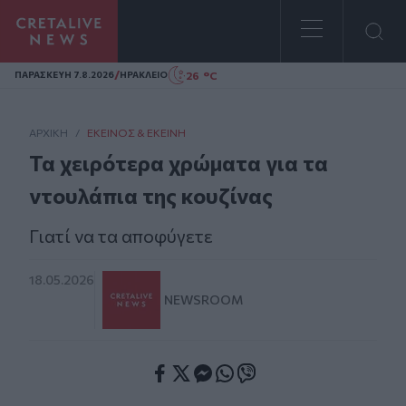
Homepage
/
26 °C
ΠΑΡΑΣΚΕΥΗ 7.8.2026
ΗΡΑΚΛΕΙΟ
ΑΡΧΙΚΗ
/
ΕΚΕΊΝΟΣ & ΕΚΕΊΝΗ
Τα χειρότερα χρώματα για τα
ντουλάπια της κουζίνας
Γιατί να τα αποφύγετε
18.05.2026
NEWSROOM
Facebook
Twitter
Messenger
Whatsapp
Viber