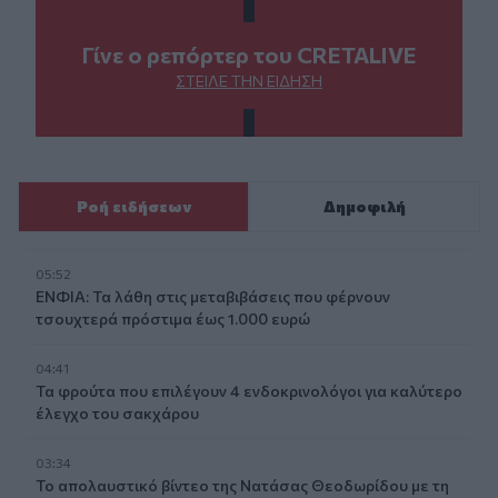
Γίνε ο ρεπόρτερ του CRETALIVE
ΣΤΕΊΛΕ ΤΗΝ ΕΊΔΗΣΗ
Ροή ειδήσεων
Δημοφιλή
05:52
ΕΝΦΙΑ: Τα λάθη στις μεταβιβάσεις που φέρνουν
τσουχτερά πρόστιμα έως 1.000 ευρώ
04:41
Τα φρούτα που επιλέγουν 4 ενδοκρινολόγοι για καλύτερο
έλεγχο του σακχάρου
03:34
Το απολαυστικό βίντεο της Νατάσας Θεοδωρίδου με τη