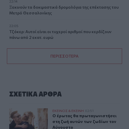
22:14
Ξεκινούν τα δοκιμαστικά δρομολόγια της επέκτασης του
Μετρό Θεσσαλονίκης
22:05
Τζόκερ: Αυτοί είναι οι τυχεροί αριθμοί που κερδίζουν
πάνω από 2 εκατ. ευρώ
ΠΕΡΙΣΣΟΤΕΡΑ
ΣΧΕΤΙΚA AΡΘΡΑ
Ο έρωτας θα πρωταγωνιστήσει στη ζωή αυτών των ζωδί
ΕΚΕΙΝΟΣ & ΕΚΕΙΝΗ
02:51
Ο έρωτας θα πρωταγωνιστήσει στη 
Ο έρωτας θα πρωταγωνιστήσει
στη ζωή αυτών των ζωδίων τον
Αύγουστο