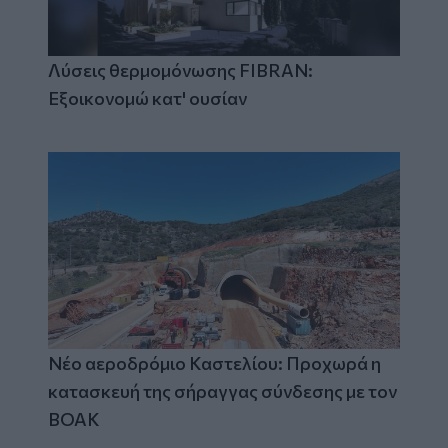
Λύσεις θερμομόνωσης FIBRAN:
Εξοικονομώ κατ' ουσίαν
Νέο αεροδρόμιο Καστελίου: Προχωρά η
κατασκευή της σήραγγας σύνδεσης με τον
ΒΟΑΚ