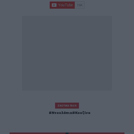
ΣΧΕΤΙΚΆ TAGS
Ντουλάπια
Κουζίνα