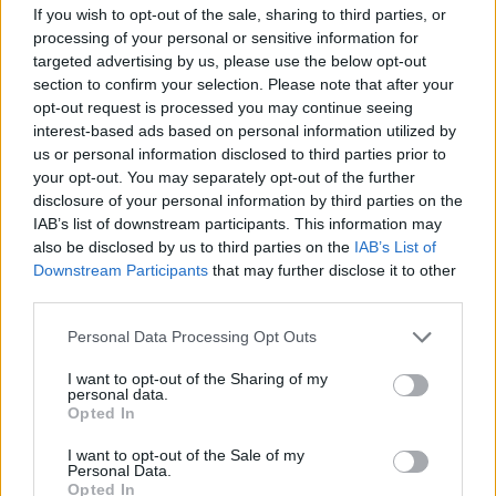
If you wish to opt-out of the sale, sharing to third parties, or
23:43
processing of your personal or sensitive information for
30χρονη έπεσε στη θάλασσα από την γέφυρα της
targeted advertising by us, please use the below opt-out
Χαλκίδας
section to confirm your selection. Please note that after your
opt-out request is processed you may continue seeing
23:32
interest-based ads based on personal information utilized by
Οι «μαύρες χήρες» της Ρωσίας: Παντρεύονται
us or personal information disclosed to third parties prior to
νεοσύλλεκτους πριν μεταβούν στο μέτωπο για να
your opt-out. You may separately opt-out of the further
εισπράξουν τις «παχυλές» αποζημιώσεις
disclosure of your personal information by third parties on the
IAB’s list of downstream participants. This information may
23:25
also be disclosed by us to third parties on the
IAB’s List of
Ρόδος: Έσπασε ο κάβος και τραυμάτισε ναυτικό
Downstream Participants
that may further disclose it to other
third parties.
23:19
Personal Data Processing Opt Outs
Τραγωδία στην Εύβοια: Νεκρός 37χρονος μετά από
τροχαίο με αγριογούρουνο
I want to opt-out of the Sharing of my
personal data.
23:09
Opted In
Φωτιές σε Σκύρο και Λακωνία: Συνελήφθησαν 63χρονη
και 71χρονος
I want to opt-out of the Sale of my
Personal Data.
Opted In