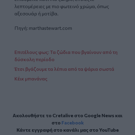
λεπτομέρειες με πιο φωτεινό χρώμα, όπως
αξεσουάρ ή μοτίβα.
Πηγή: marthastewart.com
Επιτέλους φως: Τα ζώδια που βγαίνουν από τη
δύσκολη περίοδο
Έτσι βγάζουμε τα λέπια από τα ψάρια σωστά
Κέικ μπανάνας
Ακολουθήστε το Cretalive στο
Google News
και
στο
Facebook
Κάντε εγγραφή στο κανάλι μας στο
YouTube