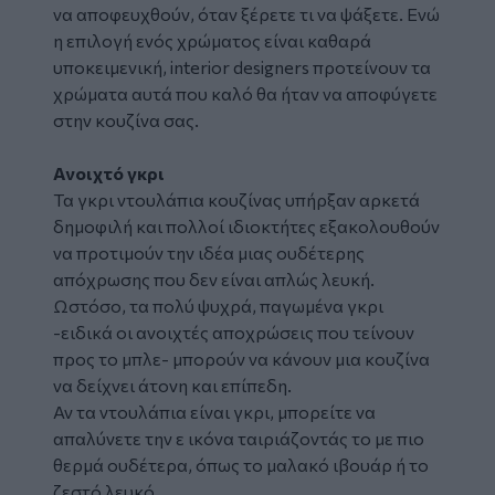
να αποφευχθούν, όταν ξέρετε τι να ψάξετε. Ενώ
η επιλογή ενός χρώματος είναι καθαρά
υποκειμενική, interior designers προτείνουν τα
χρώματα αυτά που καλό θα ήταν να αποφύγετε
στην κουζίνα σας.
Ανοιχτό γκρι
Τα γκρι ντουλάπια κουζίνας υπήρξαν αρκετά
δημοφιλή και πολλοί ιδιοκτήτες εξακολουθούν
να προτιμούν την ιδέα μιας ουδέτερης
απόχρωσης που δεν είναι απλώς λευκή.
Ωστόσο, τα πολύ ψυχρά, παγωμένα γκρι
-ειδικά οι ανοιχτές αποχρώσεις που τείνουν
προς το μπλε- μπορούν να κάνουν μια κουζίνα
να δείχνει άτονη και επίπεδη.
Αν τα ντουλάπια είναι γκρι, μπορείτε να
απαλύνετε την ε ικόνα ταιριάζοντάς το με πιο
θερμά ουδέτερα, όπως το μαλακό ιβουάρ ή το
ζεστό λευκό.