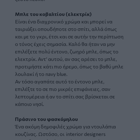
Μπλε του κοβαλτίου (ελεκτρίκ)
Είναι ένα διαχρονικό χρώμα και μπορεί να
ταιριάξει οπουδήποτε στο σπίτι, αλλά όπως
και με το γκρι, έτσι και σε αυτήν την περίπτωση
ο τόνος έχεις σημασία. Καλό θα ήταν να μην
επιλέξετε πολύ έντονο, ζωηρό μπλε, όπως το
ελεκτρίκ. Αντ’ αυτού, αν σας αρέσει το μπλε,
προτιμήστε κάτι πιο ήρεμο, όπως το βαθύ μπλε
λουλακί ή το navy blue.
Αν τόσο αγαπάτε αυτό το έντονο μπλε,
επιλέξτε το σε πιο μικρές επιφάνειες, σαν
λεπτομέρεια ή αν το σπίτι σας βρίσκεται σε
κάποιο νησί.
Πράσινο του φασκόμηλου
Ένα ακόμη δημοφιλές χρώμα για ντουλάπια
κουζίνας. Ωστόσο, οι interior designers