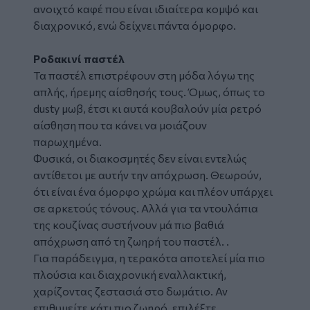
ανοιχτό καφέ που είναι ιδιαίτερα κομψό και
διαχρονικό, ενώ δείχνει πάντα όμορφο.
Ροδακινί παστέλ
Τα παστέλ επιστρέφουν στη μόδα λόγω της
απλής, ήρεμης αίσθησής τους. Όμως, όπως το
dusty μωβ, έτσι κι αυτά κουβαλούν μία ρετρό
αίσθηση που τα κάνει να μοιάζουν
παρωχημένα.
Φυσικά, οι διακοσμητές δεν είναι εντελώς
αντίθετοι με αυτήν την απόχρωση. Θεωρούν,
ότι είναι ένα όμορφο χρώμα και πλέον υπάρχει
σε αρκετούς τόνους. Αλλά για τα ντουλάπια
της κουζίνας συστήνουν μά πιο βαθιά
απόχρωση από τη ζωηρή του παστέλ. .
Για παράδειγμα, η τερακότα αποτελεί μία πιο
πλούσια και διαχρονική εναλλακτική,
χαρίζοντας ζεστασιά στο δωμάτιο. Αν
επιθυμείτε κάτι πιο ζωηρό, επιλέξτε