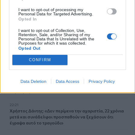
23:07
Χανιά: ΕΔΕ για την υπόθεση της 75χρονης που βρέθηκε
I want to opt-out of processing my
Personal Data for Targeted Advertising.
νεκρή σε χωράφι
Opted In
23:00
I want to opt-out of Collection, Use,
Ιταλία: Στη Νάπολη καταγράφηκε θερμοκρασία-ρεκόρ 48
Retention, Sale, and/or Sharing of my
Personal Data that Is Unrelated with the
βαθμών
Purposes for which it was collected.
Opted Out
22:32
Υπόθεση Marfin: Έφθασε στην Ελλάδα η 46χρονη
CONFIRM
κατηγορούμενη για εμπρησμό
22:30
Data Deletion
Data Access
Privacy Policy
Αυτές είναι οι πιο επικίνδυνες εβδομάδες για μεγάλες
πυρκαγιές
22:21
Χρήστος Δάντης: «Δεν περίμενα την αχαριστία, 22 χρόνια
μετά και συνάδελφοι προσπαθούν να ξεχάσουν ότι
έγραψα αυτό το τραγούδι»