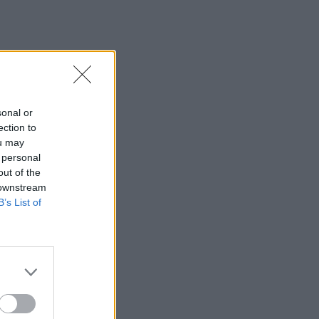
αποψίλωση του Αμαζονίου – Μειώθηκε
κατά 37%
07:15
ΑΑΔΕ: Ανοιχτό το σύστημα Ενιαίας
Αίτησης Ενίσχυσης 2025 – Μέχρι πότε
μπορούν να γίνουν διορθώσεις
sonal or
ection to
07:07
ou may
Τέσσερις ασκήσεις σε όρθια στάση
 personal
που μετά τα 60 ενδυναμώνουν τους
out of the
γλουτούς καλύτερα από τα squats -
 downstream
Βίντεο
B’s List of
07:06
Εορτολόγιο: Ποιοι γιορτάζουν σήμερα 8
Αυγούστου
07:00
Αντί για καφέ: Τρία ροφήματα για άμεσο
"ξύπνημα" και ενέργεια που διαρκεί