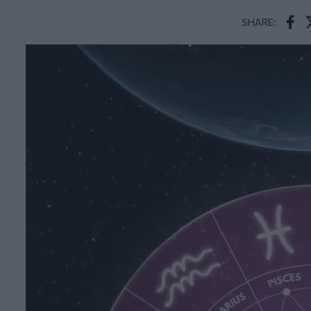
SHARE:
Face
T