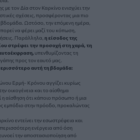
δια
.
ης με τον Δία στον Καρκίνο ενισχύει την
στικές σχέσεις, προσφέροντας μια πιο
 εβδομάδα. Ωστόσο, την επόμενη ημέρα,
πορεί να φέρει μαζί του κόπωση,
ήσεις. Παράλληλα,
η είσοδος της
ίου στρέφει την προσοχή στη χαρά, τη
 αυτοέκφραση,
υπενθυμίζοντας τη
γάπης προς τον εαυτό μας.
περισσότερο αυτή τη βδομάδα:
γώνου Ερμή- Κρόνου αγγίζει κυρίως
 την οικογένεια και το αίσθημα
 η αίσθηση ότι κάποιο πρόσωπο ή μια
ως εμπόδιο στην πρόοδο, προκαλώντας
κίνο εντείνει την εσωστρέφεια και
 περισσότερη ενέργεια από όση
ευνοεί την αποστασιοποίηση από