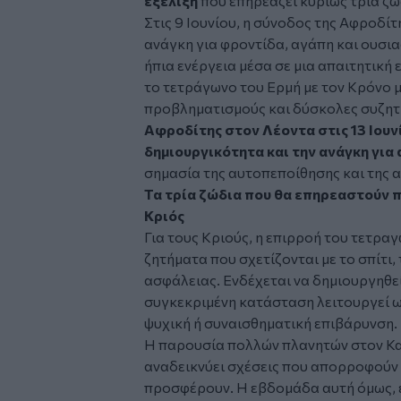
εξέλιξη
που επηρεάζει κυρίως τρία
ζώ
Στις 9 Ιουνίου, η σύνοδος της Αφροδίτ
ανάγκη για φροντίδα, αγάπη και ουσια
ήπια ενέργεια μέσα σε μια απαιτητική
το τετράγωνο του Ερμή με τον Κρόνο μ
προβληματισμούς και δύσκολες συζητ
Αφροδίτης στον Λέοντα στις 13 Ιουν
δημιουργικότητα και την ανάγκη για
σημασία της αυτοπεποίθησης και της α
Τα τρία ζώδια που θα επηρεαστούν 
Κριός
Για τους Κριούς, η επιρροή του τετρα
ζητήματα που σχετίζονται με το σπίτι,
ασφάλειας. Ενδέχεται να δημιουργηθεί
συγκεκριμένη κατάσταση λειτουργεί 
ψυχική ή συναισθηματική επιβάρυνση.
Η παρουσία πολλών πλανητών στον Καρ
αναδεικνύει σχέσεις που απορροφούν
προσφέρουν. Η εβδομάδα αυτή όμως, 