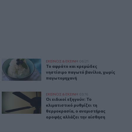
νέργεια που διαρκεί
Το αφράτο και κρεμώδες νηστίσιμο παγωτό βανίλια, χωρί
ΕΚΕΙΝΟΣ & ΕΚΕΙΝΗ
06:21
μεσο "ξύπνημα" και ενέργεια που διαρκεί
Το αφράτο και κρεμώδες νηστίσιμο πα
Το αφράτο και κρεμώδες
νηστίσιμο παγωτό βανίλια, χωρίς
παγωτομηχανή
 συχνά λάθη που πρέπει να προσέξουμε
Οι ειδικοί εξηγούν: Το κλιματιστικό ρυθμίζει τη θερμοκρασ
ΕΚΕΙΝΟΣ & ΕΚΕΙΝΗ
03:16
πόρτα
ι στο ψυγείο και τα συχνά λάθη που πρέπει να προσέξουμε
Οι ειδικοί εξηγούν: Το κλιματιστικό ρ
Οι ειδικοί εξηγούν: Το
κλιματιστικό ρυθμίζει τη
θερμοκρασία, ο ανεμιστήρας
οροφής αλλάζει την αίσθηση