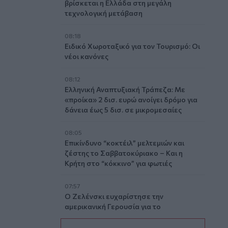
βρίσκεται η Ελλάδα στη μεγάλη
τεχνολογική μετάβαση
08:18
Ειδικό Χωροταξικό για τον Τουρισμό: Οι
νέοι κανόνες
08:12
Ελληνική Αναπτυξιακή Τράπεζα: Με
«προίκα» 2 δισ. ευρώ ανοίγει δρόμο για
δάνεια έως 5 δισ. σε μικρομεσαίες
08:05
Επικίνδυνο “κοκτέιλ” μελτεμιών και
ζέστης το Σαββατοκύριακο – Και η
Κρήτη στο “κόκκινο” για φωτιές
07:57
Ο Ζελένσκι ευχαρίστησε την
αμερικανική Γερουσία για το
νομοσχέδιο επιβολής κυρώσεων στη
Ρωσία