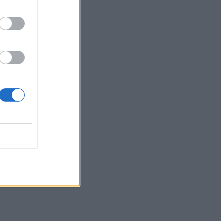
06:55
Πυρκαγιές: «Πολύ υψηλός» ο κίνδυνος
και σήμερα στην Κρήτη - Δείτε χάρτη
06:44
Σητεία: Καλύτερη η εικόνα με την φωτιά
στα Αχλάδια - Βίντεο
06:21
Το αφράτο και κρεμώδες νηστίσιμο
παγωτό βανίλια, χωρίς παγωτομηχανή
05:41
Φεύγουμε για διακοπές; Τα 7 πράγματα
που πρέπει να κάνουμε στο σπίτι πριν
κλείσουμε την πόρτα
04:11
Μαγειρεμένο ρύζι: Πόσο διατηρείται
στο ψυγείο και τα συχνά λάθη που