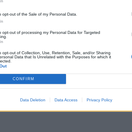
In
ημα εξάντλησης ή ψυχικής κόπωσης.
 μπορεί να φανεί ιδιαίτερα απαιτητική
o opt-out of the Sale of my Personal Data.
τερική ισορροπία. Η περίοδος δεν ευνοεί
In
συναισθηματικό φορτίο είναι αυξημένο. Η
to opt-out of processing my Personal Data for Targeted
ολύτιμους συμμάχους και σε περιπτώσεις
ing.
ργητική ακρόαση αποδεικνύεται πιο
In
ή λύσεων. Η ξεκούραση, η αυτοφροντίδα
o opt-out of Collection, Use, Retention, Sale, and/or Sharing
η διατήρηση της ισορροπίας καθ’ όλη τη
ersonal Data that Is Unrelated with the Purposes for which it
lected.
Out
αυτά τα ζώδια
CONFIRM
υπνητήρια
 μήνυμα αλλάζει χιλιάδες ζωές
Data Deletion
Data Access
Privacy Policy