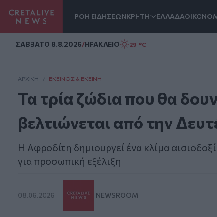
ΡΟΗ ΕΙΔΗΣΕΩΝ
ΚΡΗΤΗ
ΕΛΛΑΔΑ
ΟΙΚΟΝΟΜ
Homepage
ΣAΒΒΑΤΟ 8.8.2026
/
ΗΡΑΚΛΕΙΟ
29 °C
ΑΡΧΙΚΗ
/
ΕΚΕΊΝΟΣ & ΕΚΕΊΝΗ
Τα τρία ζώδια που θα δουν
βελτιώνεται από την Δευτ
Η Αφροδίτη δημιουργεί ένα κλίμα αισιοδοξί
για προσωπική εξέλιξη
08.06.2026
NEWSROOM