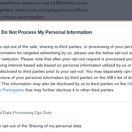
ροσωπικών αναγκών και τη θέσπιση υγιών
οφάσεις καλό είναι να πραγματοποιηθούν
λιγότερο φορτισμένο.
μέτωποι με προκλήσεις που αφορούν
-
Do Not Process My Personal Information
ετράγωνο Ερμή- Κρόνου μπορεί να
 ή να φέρει στην επιφάνεια επικριτικές
to opt-out of the sale, sharing to third parties, or processing of your per
ς και εσωτερική πίεση.
formation for targeted advertising by us, please use the below opt-out s
 να γίνει έντονη, η πλήρης
r selection. Please note that after your opt-out request is processed y
eing interest-based ads based on personal information utilized by us or
τελεί την ιδανική λύση. Η προστασία
disclosed to third parties prior to your opt-out. You may separately opt-
ίτητη, χωρίς όμως να οδηγήσει σε
losure of your personal information by third parties on the IAB’s list of
τή είναι κατάλληλη για ενσυναίσθηση,
. This information may also be disclosed by us to third parties on the
IA
ικών αποφάσεων, ιδιαίτερα αν η
Participants
that may further disclose it to other third parties.
καθαρή κρίση. Τα όρια μπορούν να
 εκληφθούν ως απόρριψη.
l Data Processing Opt Outs
νει στο προσκήνιο οικογενειακά
παρέμεναν στο παρασκήνιο για καιρό.
o opt-out of the Sharing of my personal data.
αισθήματα είναι πιθανό να επηρεάσουν