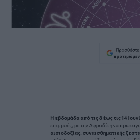
Προσθέστε
προτιμώμεν
Η εβδομάδα από τις 8 έως τις 14 Ιουν
επιρροές, με την Αφροδίτη να πρωταγω
αισιοδοξίας, συναισθηματικής ζεστα