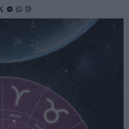
book
witter
Messenger
Whatsapp
Viber