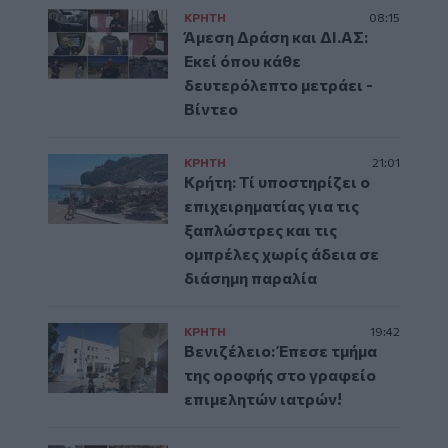
ΚΡΗΤΗ
08:15
Άμεση Δράση και ΔΙ.ΑΣ:
Εκεί όπου κάθε
δευτερόλεπτο μετράει -
Βίντεο
ΚΡΗΤΗ
21:01
Κρήτη: Τί υποστηρίζει ο
επιχειρηματίας για τις
ξαπλώστρες και τις
ομπρέλες χωρίς άδεια σε
διάσημη παραλία
ΚΡΗΤΗ
19:42
Βενιζέλειο: Έπεσε τμήμα
της οροφής στο γραφείο
επιμελητών ιατρών!