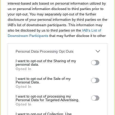
interest-based ads based on personal information utilized by
ΠΕΡΙΣΣΟΤΕΡΑ
us or personal information disclosed to third parties prior to
your opt-out. You may separately opt-out of the further
disclosure of your personal information by third parties on the
IAB’s list of downstream participants. This information may
also be disclosed by us to third parties on the
IAB’s List of
Downstream Participants
that may further disclose it to other
ΣΧΕΤΙΚA AΡΘΡΑ
third parties.
Personal Data Processing Opt Outs
Νηστίσιμη μπουγάτσα από το Άγιον Όρος: Εύκολη και τ
ΕΚΕΙΝΟΣ & ΕΚΕΙΝΗ
18:24
Νηστίσιμη μπουγάτσα από το Άγιον
Νηστίσιμη μπουγάτσα από το
I want to opt-out of the Sharing of my
Άγιον Όρος: Εύκολη και τραγανή -
personal data.
Opted In
Η συνταγή
I want to opt-out of the Sale of my
Personal Data.
Opted In
Συνταγή για γαρίδες tempura με κρούστα καρύδας
ΕΚΕΙΝΟΣ & ΕΚΕΙΝΗ
13:38
Συνταγή για γαρίδες tempura με κ
Συνταγή για γαρίδες tempura με
I want to opt-out of processing my
κρούστα καρύδας
Personal Data for Targeted Advertising.
Opted In
I want to opt-out of Collection, Use,