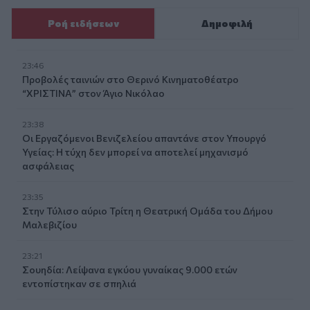
Ροή ειδήσεων
Δημοφιλή
23:46
Προβολές ταινιών στο Θερινό Κινηματοθέατρο
“ΧΡΙΣΤΙΝΑ” στον Άγιο Νικόλαο
23:38
Οι Εργαζόμενοι Βενιζελείου απαντάνε στον Υπουργό
Υγείας: Η τύχη δεν μπορεί να αποτελεί μηχανισμό
ασφάλειας
23:35
Στην Τύλισο αύριο Τρίτη η Θεατρική Ομάδα του Δήμου
Μαλεβιζίου
23:21
Σουηδία: Λείψανα εγκύου γυναίκας 9.000 ετών
εντοπίστηκαν σε σπηλιά