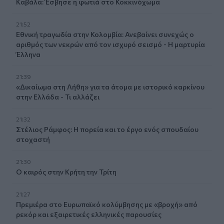
Καβάλα: Έσβησε η φωτιά στο Κοκκινόχωμα
21:52
Εθνική τραγωδία στην Κολομβία: Ανεβαίνει συνεχώς ο
αριθμός των νεκρών από τον ισχυρό σεισμό - Η μαρτυρία
Έλληνα
21:39
«Δικαίωμα στη Λήθη» για τα άτομα με ιστορικό καρκίνου
στην Ελλάδα - Τι αλλάζει
21:32
Στέλιος Ράμφος: Η πορεία και το έργο ενός σπουδαίου
στοχαστή
21:30
Ο καιρός στην Κρήτη την Τρίτη
21:27
Πρεμιέρα στο Ευρωπαϊκό κολύμβησης με «βροχή» από
ρεκόρ και εξαιρετικές ελληνικές παρουσίες