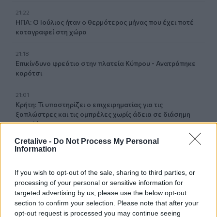
21:22
ΗΠΑ: Ο Ιούλιος ήταν ο θερμότερος μήνας που έχει ποτέ
καταγραφεί στη χώρα
21:18
Επικίνδυνο φρεάτιο στην πλατεία Κύπρου - Ανατράπηκε
καρότσι
21:01
Κρήτη: Τί υποστηρίζει ο επιχειρηματίας για τις
ξαπλώστρες και τις ομπρέλες χωρίς άδεια σε διάσημη
παραλία
Cretalive -
Do Not Process My Personal
20:57
Information
Η μια διάσωση μετά την άλλη στην παραλία του Ρεθύμνου
την Κυριακή - Δείτε βίντεο
If you wish to opt-out of the sale, sharing to third parties, or
processing of your personal or sensitive information for
20:43
targeted advertising by us, please use the below opt-out
Ο Τραμπ αξιώνει αποζημιώσεις από το Ιράν
section to confirm your selection. Please note that after your
opt-out request is processed you may continue seeing