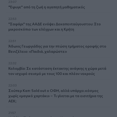
23:07
"Έφυγε" από τη ζωή η αγαπητή μαθηματικός
22:53
"Σαφάρι" της ΑΑΔΕ ενόψει Δεκαπενταύγουστου: Στο
μικροσκόπιο των ελέγχων και η Κρήτη
22:51
Άδωνις Γεωργιάδης για την πτώση τμήματος οροφής στο
Βενιζέλειο: «Παιδιά, χαλαρώστε»
22:32
Κολομβία: Σε κατάσταση έκτακτης ανάγκης η χώρα μετά
τον ισχυρό σεισμό με τους 100 και πλέον νεκρούς
22:03
Σούπερ Καπ: Sold out ο ΟΦΗ, αλλά υπάρχει κόσμος
χωρίς «μαγικό χαρτάκι» – Τι γίνεται με τα εισιτήρια της
ΑΕΚ;
21:57