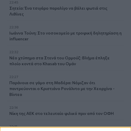
22:45
Σητεία: Ένα τσιγάρο παραλίγο να βάλει φωτιά στις
Λιθίνες
22:38
Ιωάννα Τούνη: Στο νοσοκομείο με τροφική δηλητηρίαση η
influencer
22:32
Νέο χτύπημα στα Στενά του Ορμούζ: Βλήμα έπληξε
πλοίο κοντά στο Khasab του Ομάν
22:27
Παράνοια σε γάμο στη Μαδέρα: Νόμιζαν ότι
παντρεύονται ο Κριστιάνο Ρονάλντο με την Χεορχίνα -
Βίντεο
22:14
Nίκη της ΑΕΚ στο τελευταίο φιλικό πριν από τον ΟΦΗ
22:11