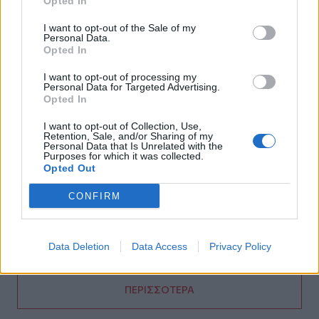
Erasmus+
Opted In
I want to opt-out of the Sale of my
21:30
Personal Data.
Βουλγαρία: Μη επανδρωμένο αεροσκάφος συνετρίβη
Opted In
κοντά σε αγωγό φυσικού αερίου
I want to opt-out of processing my
Personal Data for Targeted Advertising.
21:25
Opted In
Τραγωδία στην Αλεξανδρούπολη: Νεκρός άνδρας που
έπεσε σε πηγάδι
I want to opt-out of Collection, Use,
Retention, Sale, and/or Sharing of my
Personal Data that Is Unrelated with the
21:16
Purposes for which it was collected.
Ηράκλειο: Με λαμπρότητα και κατάνυξη ο εορτασμός του
Opted Out
Αγίου Μύρωνος
CONFIRM
21:08
Κομοτηνή: Στο νοσοκομείο ανήλικος μετά από
κατανάλωση αλκοόλ
Data Deletion
Data Access
Privacy Policy
ΠΕΡΙΣΣΟΤΕΡΑ