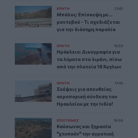
ΚΡΗΤΗ
21:45
Μπάλος: Επίσκεψη με…
ραντεβού - Τι σχεδιάζεται
για την διάσημη παραλία
ΚΡΗΤΗ
19:59
Ηράκλειο: Δικογραφία για
τα λύματα στο λιμάνι, πίσω
από την πλατεία 18 Άγγλων
ΚΡΗΤΗ
17:45
Σκέψεις για απευθείας
αεροπορική σύνδεση του
Ηρακλείου με την Ινδία!
ΕΠΙΣΤΗΜΕΣ
16:56
Καύσωνας και ξηρασία
"χτυπούν" την αγροτική