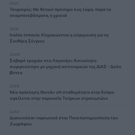
23:21
Τουρισμός: Με θετικό πρόσημο έως τώρα, παρά τα
σκαμπανεβάσματα, η χρονιά
23:15
Ιταλία-Ισπανία: Κλιμακώνεται η σύγκρουση για τη
Συνθήκη Σένγκεν
23:09
Σοβαρό τροχαίο στο Λαγονήσι: Αυτοκίνητο
συγκρούστηκε με μηχανή αστυνομικών της ΔΙΑΣ - Δείτε
βίντεο
22:59
Νέα πρόκληση Φιντάν: «Η σταθερότητα στην Κύπρο
οφείλεται στην παρουσία Τούρκων στρατιωτών»
22:53
Διακινούσαν ναρκωτικά στην Πανεπιστημιούπολη του
Ζωγράφου