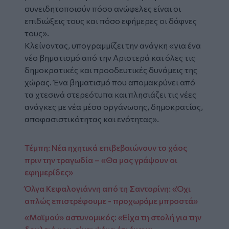
συνειδητοποιούν πόσο ανώφελες είναι οι
επιδιώξεις τους και πόσο εφήμερες οι δάφνες
τους».
Κλείνοντας, υπογραμμίζει την ανάγκη «για ένα
νέο βηματισμό από την Αριστερά και όλες τις
δημοκρατικές και προοδευτικές δυνάμεις της
χώρας. Ένα βηματισμό που απομακρύνει από
τα χτεσινά στερεότυπα και πλησιάζει τις νέες
ανάγκες με νέα μέσα οργάνωσης, δημοκρατίας,
αποφασιστικότητας και ενότητας».
Τέμπη: Νέα ηχητικά επιβεβαιώνουν το χάος
πριν την τραγωδία – «Θα μας γράψουν οι
εφημερίδες»
Όλγα Κεφαλογιάννη από τη Σαντορίνη: «Όχι
απλώς επιστρέφουμε - προχωράμε μπροστά»
«Μαϊμού» αστυνομικός: «Είχα τη στολή για την