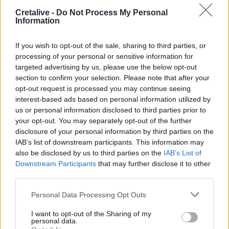
Γιάννης Κωνσταντέλιας: Μπαμπάς για δεύτερη φορά έγινε
ο ποδοσφαιριστής του ΠΑΟΚ
Cretalive -
Do Not Process My Personal
Information
22:03
Τραγωδία στην Πάρο: Για ανθρωποκτονία από αμέλεια
If you wish to opt-out of the sale, sharing to third parties, or
κατηγορούνται οι γονείς του 4χρονου και ο ιδιοκτήτης
processing of your personal or sensitive information for
του beach bar
targeted advertising by us, please use the below opt-out
section to confirm your selection. Please note that after your
opt-out request is processed you may continue seeing
21:56
Νέα διοίκηση για το Κέντρο Κρητικής Λογοτεχνίας
interest-based ads based on personal information utilized by
us or personal information disclosed to third parties prior to
your opt-out. You may separately opt-out of the further
21:51
disclosure of your personal information by third parties on the
Στα ύψη το Σάββατο (08/08) ο υδράργυρος: Σε ποια
IAB’s list of downstream participants. This information may
περιοχή το θερμόμετρο έδειξε 39,5 (πίνακας)
also be disclosed by us to third parties on the
IAB’s List of
Downstream Participants
that may further disclose it to other
21:45
third parties.
Μπάλος: Επίσκεψη με… ραντεβού - Τι σχεδιάζεται για την
διάσημη παραλία
Personal Data Processing Opt Outs
21:36
I want to opt-out of the Sharing of my
Από τη Νέα Αλικαρνασσό στη Νίκαια της Γαλλίας με το
personal data.