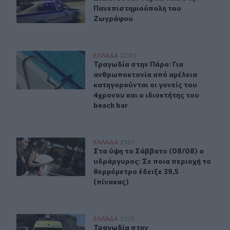
Πανεπιστημιούπολη του
Ζωγράφου
Τραγωδία στην Πάρο: Για ανθρωποκτονία από αμέλεια κα
ΕΛΛAΔΑ
22:03
Τραγωδία στην Πάρο: Για ανθρωποκτ
Τραγωδία στην Πάρο: Για
ανθρωποκτονία από αμέλεια
κατηγορούνται οι γονείς του
4χρονου και ο ιδιοκτήτης του
beach bar
Στα ύψη το Σάββατο (08/08) ο υδράργυρος: Σε ποια περ
ΕΛΛAΔΑ
21:51
Στα ύψη το Σάββατο (08/08) ο υδρά
Στα ύψη το Σάββατο (08/08) ο
υδράργυρος: Σε ποια περιοχή το
θερμόμετρο έδειξε 39,5
(πίνακας)
Τραγωδία στην Αλεξανδρούπολη: Νεκρός άνδρας που έ
ΕΛΛAΔΑ
21:25
Τραγωδία στην Αλεξανδρούπολη: Ν
Τραγωδία στην