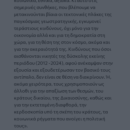
κοινωνικά, εθνικά, αξιακά. Κι αυτό στις
σημερινές συνθήκες, που βλέπουμε να
μετακινούνται βίαια οι τεκτονικές πλάκες της
παγκόσμιας γεωστρατηγικής, εγκυμονεί
τεράστιους κινδύνους, όχι μόνο για την
οικονομία αλλά και για τη δημοκρατία στη
χώρα, για τη θέση της στον κόσμο, ακόμα και
για την ακεραιότητά της. Κινδύνους που όσοι
αισθάνονται νικητές της δύσκολης εκείνης
περιόδου (2012 -2024), αφού ανέκαμψαν στην
εξουσία και εξουδετέρωσαν τον βασικό τους
αντίπαλο, δεν είναι σε θέση να διακρίνουν. Ή,
ακόμα χειρότερα, τους χρησιμοποιούν ως
άλλοθι για την απαξίωση των θεσμών, του
κράτους δικαίου, της Δικαιοσύνης, καθώς και
για την εκτεταμένη διαφθορά, την
κερδοσκοπία υπό τη σκέπη του κράτους, τα
κοινωνικά ρήγματα που ανοίγει η πολιτική
τους».