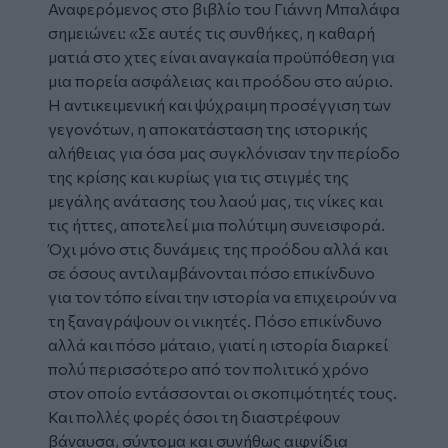
Αναφερόμενος στο βιβλίο του Γιάννη Μπαλάφα
σημειώνει: «Σε αυτές τις συνθήκες, η καθαρή
ματιά στο χτες είναι αναγκαία προϋπόθεση για
μια πορεία ασφάλειας και προόδου στο αύριο.
Η αντικειμενική και ψύχραιμη προσέγγιση των
γεγονότων, η αποκατάσταση της ιστορικής
αλήθειας για όσα μας συγκλόνισαν την περίοδο
της κρίσης και κυρίως για τις στιγμές της
μεγάλης ανάτασης του λαού μας, τις νίκες και
τις ήττες, αποτελεί μια πολύτιμη συνεισφορά.
Όχι μόνο στις δυνάμεις της προόδου αλλά και
σε όσους αντιλαμβάνονται πόσο επικίνδυνο
για τον τόπο είναι την ιστορία να επιχειρούν να
τη ξαναγράψουν οι νικητές. Πόσο επικίνδυνο
αλλά και πόσο μάταιο, γιατί η ιστορία διαρκεί
πολύ περισσότερο από τον πολιτικό χρόνο
στον οποίο εντάσσονται οι σκοπιμότητές τους.
Και πολλές φορές όσοι τη διαστρέφουν
βάναυσα, σύντομα και συνήθως αιφνίδια