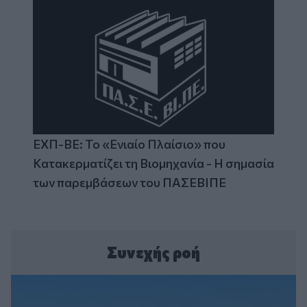
ΕΧΠ-ΒΕ: Το «Ενιαίο Πλαίσιο» που
Κατακερματίζει τη Βιομηχανία - Η σημασία
των παρεμβάσεων του ΠΑΣΕΒΙΠΕ
Συνεχής ροή