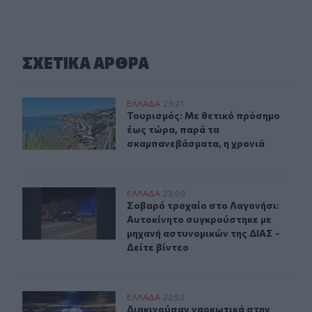
ΣΧΕΤΙΚA AΡΘΡΑ
Τουρισμός: Με θετικό πρόσημο έως τώρα, παρά τα σκα
ΕΛΛAΔΑ
23:21
Τουρισμός: Με θετικό πρόσημο έως
Τουρισμός: Με θετικό πρόσημο
έως τώρα, παρά τα
σκαμπανεβάσματα, η χρονιά
Σοβαρό τροχαίο στο Λαγονήσι: Αυτοκίνητο συγκρούστηκ
ΕΛΛAΔΑ
23:09
Σοβαρό τροχαίο στο Λαγονήσι: Αυτο
Σοβαρό τροχαίο στο Λαγονήσι:
Αυτοκίνητο συγκρούστηκε με
μηχανή αστυνομικών της ΔΙΑΣ -
Δείτε βίντεο
Διακινούσαν ναρκωτικά στην Πανεπιστημιούπολη του
ΕΛΛAΔΑ
22:53
Διακινούσαν ναρκωτικά στην Πανε
Διακινούσαν ναρκωτικά στην