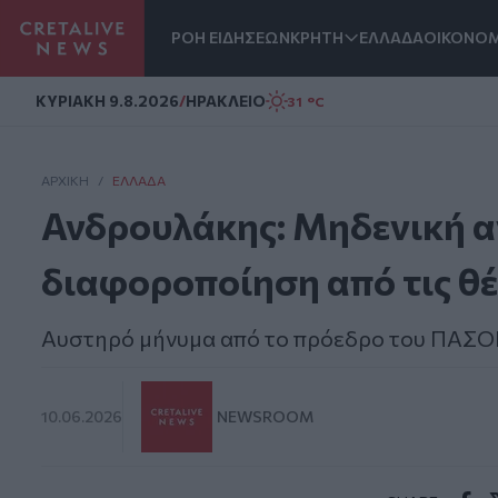
ΡΟΗ ΕΙΔΗΣΕΩΝ
ΚΡΗΤΗ
ΕΛΛΑΔΑ
ΟΙΚΟΝΟΜ
Homepage
ΚΥΡΙΑΚΗ 9.8.2026
/
ΗΡΑΚΛΕΙΟ
31 °C
ΑΡΧΙΚΗ
/
ΕΛΛΆΔΑ
Ανδρουλάκης: Mηδενική α
διαφοροποίηση από τις θ
Αυστηρό μήνυμα από το πρόεδρο του ΠΑΣΟ
10.06.2026
NEWSROOM