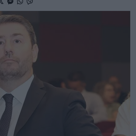
book
witter
Messenger
Whatsapp
Viber