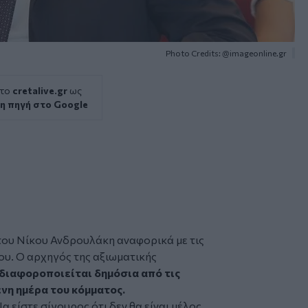
Photo Credits: @imageonline.gr
 το
cretalive.gr
ως
η πηγή στο Google
του
Νίκου Ανδρουλάκη
αναφορικά με τις
ου. Ο αρχηγός της αξιωματικής
διαφοροποιείται δημόσια από τις
ενη ημέρα του κόμματος.
είστε σίγουρος ότι δεν θα είναι μέλος