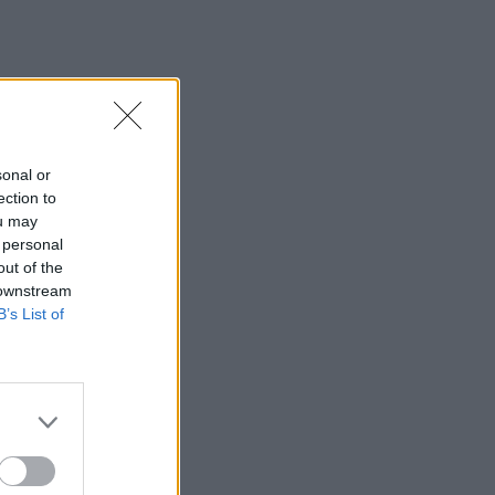
παροχολογική η ΔΕΘ
14:01
Άντριου: Μυστικό σχέδιο για βασιλική
κηδεία όταν πεθάνει, παρά την
αποκαθήλωση
sonal or
13:53
ection to
Σε ετοιμότητα η πυροσβεστική στη
ou may
Λέσβο
 personal
out of the
13:45
 downstream
Κρήτη: Και την Δευτέρα (10/08) πολύ
B’s List of
υψηλός ο κίνδυνος πυρκαγιάς
13:38
Σκιάθος: Ανήλικος κατήγγειλε 17χρονο
για βιασμό
13:25
«Kinda chic»: Ποιο είναι το νέο τρεντ της