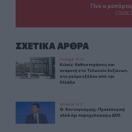
Γίνε ο ρεπόρτ
ΣΤΕΊΛΕ 
ΣΧΕΤΙΚA AΡΘΡΑ
Κιλκίς: Καθυστερήσεις και αναμονή στο Τελωνείο Ευ
ΕΛΛAΔΑ
16:20
Κιλκίς: Καθυστερήσεις και αναμ
Κιλκίς: Καθυστερήσεις και
αναμονή στο Τελωνείο Ευζώνων,
στο ρεύμα εξόδου από την
Ελλάδα
Θ. Κοντογεώργης: Προεκλογική αλλά όχι παροχολογ
ΕΛΛAΔΑ
14:17
Θ. Κοντογεώργης: Προεκλογική 
Θ. Κοντογεώργης: Προεκλογική
αλλά όχι παροχολογική η ΔΕΘ