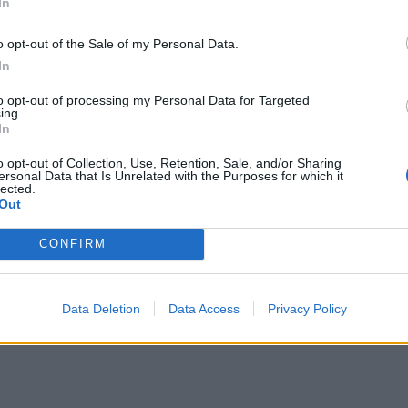
In
του ΠΑΣΟΚ, τόνισε πως: «επειδή οι
ι αυτό, ότι επίσης χρησιμοποιείται
o opt-out of the Sale of my Personal Data.
ίγο πιο συγκρατημένες και πιο
In
σεις στα αστικά κέντρα, με τον Νίκο
to opt-out of processing my Personal Data for Targeted
ing.
τσώνα.
In
o opt-out of Collection, Use, Retention, Sale, and/or Sharing
, εντοπίστηκαν 26 δενδρύλλια κάνναβης -
ersonal Data that Is Unrelated with the Purposes for which it
lected.
Out
 ιστορική καμπάνα της Ναυμαχίας του
CONFIRM
φόνησε με 20 μαχαιριές τη μητέρα και με
Data Deletion
Data Access
Privacy Policy