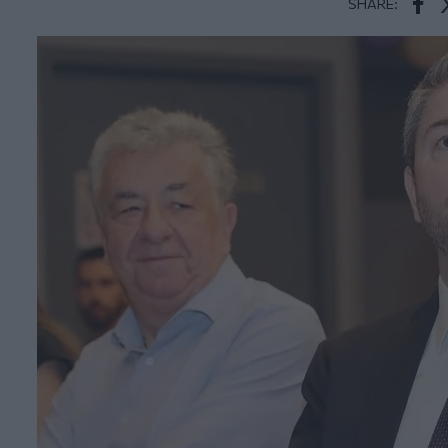
SHARE:
Face
T