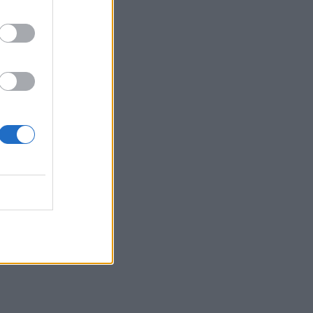
Gen Z που έχει κατακλύσει τα Social
Media
13:17
Λουτράκι: Νεκρός δίπλα σε κάδο
σκουπιδιών εντοπίστηκε ηλικιωμένος
13:08
«Χρυσές» διακοπές στην Ελλάδα: Το
προφίλ των τουριστών και οι βίλες των
168.000€ την εβδομάδα
12:54
Ισπανία: Οι αρμόδιες αρχές έλεγξαν
περίπου 200 αφίξεις ταξιδιωτών από
την Ιταλία
12:54
Κρήτη: Ριπές ανέμου έως 110 χλμ την
ώρα - Παραμένει ο "κόκκινος"
συναγερμός