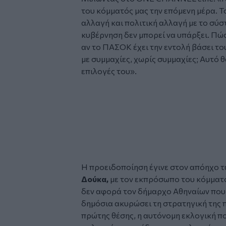
του κόμματός μας την επόμενη μέρα. Το
αλλαγή και πολιτική αλλαγή με το σύσ
κυβέρνηση δεν μπορεί να υπάρξει. Πώ
αν το ΠΑΣΟΚ έχει την εντολή βάσει τ
με συμμαχίες, χωρίς συμμαχίες; Αυτό θα
επιλογές του».
Glomex
Video
Η προειδοποίηση έγινε στον απόηχο τ
Δούκα,
με τον εκπρόσωπο του κόμματο
δεν αφορά τον δήμαρχο Αθηναίων που δ
δημόσια ακυρώσει τη στρατηγική της π
πρώτης θέσης, η αυτόνομη εκλογική πο