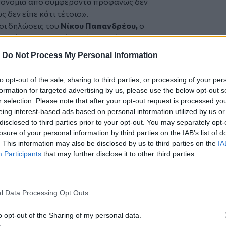
αυτονομία από συμφέροντα προφανώς δεν
 δεν είπε κάτι τέτοιο».
οι δηλώσεις του
Νίκου Παπανδρέου,
ο
ορεία στις εκλογές, ενώ εμφανίστηκε
ά το αποτέλεσμα: «Η πρώτη Κυριακή θα
-
Do Not Process My Personal Information
ριακή τι θα γίνει. Δεν μπορούμε από πριν.
 τα πάντα και να δούμε καινούργια
to opt-out of the sale, sharing to third parties, or processing of your per
 είναι αυτά. Πρέπει να είμαστε ανοιχτοί
formation for targeted advertising by us, please use the below opt-out s
είνη».
r selection. Please note that after your opt-out request is processed y
νίου
, μέλος του Εκτελεστικού
eing interest-based ads based on personal information utilized by us or
«Αντιλαμβάνομαι κάποια στελέχη να
disclosed to third parties prior to your opt-out. You may separately opt-
losure of your personal information by third parties on the IAB’s list of
ποια άλλη άποψη. Όμως όλοι μας είμαστε
. This information may also be disclosed by us to third parties on the
IA
ρίου που έχουν πει ξεκάθαρα ότι το
Participants
that may further disclose it to other third parties.
έναντι στη Νέα Δημοκρατία και στις
υλίου ΠΑΣΟΚ,
Ανδρέας Σπυρόπουλος
,
l Data Processing Opt Outs
«Δεν μπορεί να βγαίνουν στελέχη και να
από αυτόν που όλοι μαζί έχουμε
o opt-out of the Sharing of my personal data.