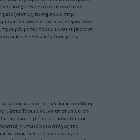
 κόμμα έχει ένα στόχο την πολιτική
τημα εξουσίας, το σημερινό στην
ς μπορεί να φύγει αυτό το σύστημα; Μόνο
ου προγράμματός του να κάνει κυβέρνηση
 το δείξει ο ελληνικός λαός με τις
ων εντάσεων από τις δηλώσεις του
Χάρη
ς Κώστα Τσουκαλά, να επισημαίνει ότι
ιευκρίνισε τη θέση του: «Αν κάποιος
αράταξης, που είναι ο στόχος της
ρεία, η αμφίπλευρη διεύρυνση, το