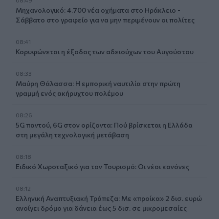
Μηχανολογικό: 4.700 νέα οχήματα στο Ηράκλειο -
Σάββατο στο γραφείο για να μην περιμένουν οι πολίτες
08:41
Κορυφώνεται η έξοδος των αδειούχων του Αυγούστου
08:33
Μαύρη Θάλασσα: Η εμπορική ναυτιλία στην πρώτη
γραμμή ενός ακήρυχτου πολέμου
08:26
5G παντού, 6G στον ορίζοντα: Πού βρίσκεται η Ελλάδα
στη μεγάλη τεχνολογική μετάβαση
08:18
Ειδικό Χωροταξικό για τον Τουρισμό: Οι νέοι κανόνες
08:12
Ελληνική Αναπτυξιακή Τράπεζα: Με «προίκα» 2 δισ. ευρώ
ανοίγει δρόμο για δάνεια έως 5 δισ. σε μικρομεσαίες