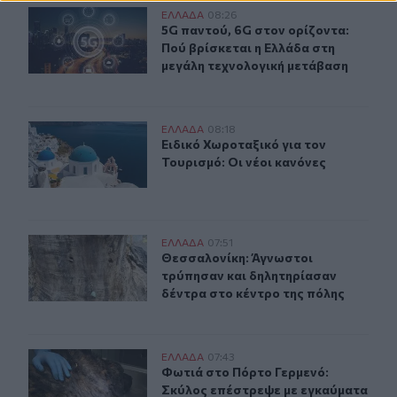
5G παντού, 6G στον ορίζοντα: Πού βρίσκεται η Ελλάδα
ΕΛΛAΔΑ
08:26
5G παντού, 6G στον ορίζοντα: Πού 
5G παντού, 6G στον ορίζοντα:
Πού βρίσκεται η Ελλάδα στη
μεγάλη τεχνολογική μετάβαση
Ειδικό Χωροταξικό για τον Τουρισμό: Οι νέοι κανόνες
ΕΛΛAΔΑ
08:18
Ειδικό Χωροταξικό για τον Τουρισμό
Ειδικό Χωροταξικό για τον
Τουρισμό: Οι νέοι κανόνες
Θεσσαλονίκη: Άγνωστοι τρύπησαν και δηλητηρίασαν δέ
ΕΛΛAΔΑ
07:51
Θεσσαλονίκη: Άγνωστοι τρύπησαν κ
Θεσσαλονίκη: Άγνωστοι
τρύπησαν και δηλητηρίασαν
δέντρα στο κέντρο της πόλης
Φωτιά στο Πόρτο Γερμενό: Σκύλος επέστρεψε με εγκαύμ
ΕΛΛAΔΑ
07:43
Φωτιά στο Πόρτο Γερμενό: Σκύλος ε
Φωτιά στο Πόρτο Γερμενό:
Σκύλος επέστρεψε με εγκαύματα