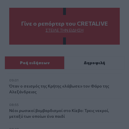
Γίνε ο ρεπόρτερ του CRETALIVE
ΣΤΕΊΛΕ ΤΗΝ ΕΊΔΗΣΗ
Ροή ειδήσεων
Δημοφιλή
09:01
Όταν ο σεισμός της Κρήτης «λάβωσε» τον Φάρο της
Αλεξάνδρειας
08:55
Νέοι ρωσικοί βομβαρδισμοί στο Κίεβο: Τρεις νεκροί,
μεταξύ των οποίων ένα παιδί
08:49