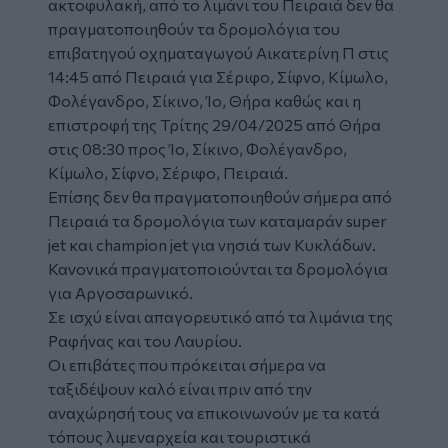
ακτοφυλακή, από το λιμάνι του Πειραιά δεν θα
πραγματοποιηθούν τα
δρομολόγια
του
επιβατηγού οχηματαγωγού Αικατερίνη Π στις
14:45 από Πειραιά για Σέριφο, Σίφνο, Κίμωλο,
Φολέγανδρο, Σίκινο, Ίο, Θήρα καθώς και η
επιστροφή της Τρίτης 29/04/2025 από Θήρα
στις 08:30 προς Ίο, Σίκινο, Φολέγανδρο,
Κίμωλο, Σίφνο, Σέριφο, Πειραιά.
Επίσης δεν θα πραγματοποιηθούν σήμερα από
Πειραιά τα δρομολόγια των καταμαράν super
jet και champion jet για νησιά των Κυκλάδων.
Κανονικά πραγματοποιούνται τα δρομολόγια
για Αργοσαρωνικό.
Σε ισχύ είναι απαγορευτικό από τα λιμάνια της
Ραφήνας και του Λαυρίου.
Οι επιβάτες που πρόκειται σήμερα να
ταξιδέψουν καλό είναι πριν από την
αναχώρησή τους να επικοινωνούν με τα κατά
τόπους λιμεναρχεία και τουριστικά