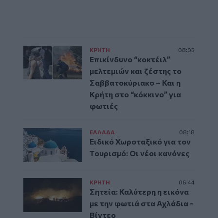
ΚΡΗΤΗ
08:05
Επικίνδυνο “κοκτέιλ”
μελτεμιών και ζέστης το
Σαββατοκύριακο – Και η
Κρήτη στο “κόκκινο” για
φωτιές
ΕΛΛAΔΑ
08:18
Ειδικό Χωροταξικό για τον
Τουρισμό: Οι νέοι κανόνες
ΚΡΗΤΗ
06:44
Σητεία: Καλύτερη η εικόνα
με την φωτιά στα Αχλάδια -
Βίντεο