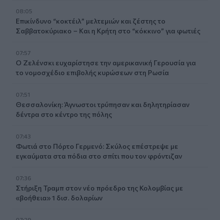
08:05
Επικίνδυνο “κοκτέιλ” μελτεμιών και ζέστης το
Σαββατοκύριακο – Και η Κρήτη στο “κόκκινο” για φωτιές
07:57
Ο Ζελένσκι ευχαρίστησε την αμερικανική Γερουσία για
το νομοσχέδιο επιβολής κυρώσεων στη Ρωσία
07:51
Θεσσαλονίκη: Άγνωστοι τρύπησαν και δηλητηρίασαν
δέντρα στο κέντρο της πόλης
07:43
Φωτιά στο Πόρτο Γερμενό: Σκύλος επέστρεψε με
εγκαύματα στα πόδια στο σπίτι που τον φρόντιζαν
07:36
Στήριξη Τραμπ στον νέο πρόεδρο της Κολομβίας με
«βοήθεια» 1 δισ. δολαρίων
07:29