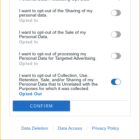
I want to opt-out of the Sharing of my
06:55
personal data.
Πυρκαγιές: «Πολύ υψηλός» ο κίνδυνος και σήμερα στην
Opted In
Κρήτη - Δείτε χάρτη
I want to opt-out of the Sale of my
Personal Data.
Opted In
ΠΕΡΙΣΣΟΤΕΡΑ
I want to opt-out of processing my
Personal Data for Targeted Advertising.
Opted In
I want to opt-out of Collection, Use,
Retention, Sale, and/or Sharing of my
Personal Data that Is Unrelated with the
ΣΧΕΤΙΚA AΡΘΡΑ
Purposes for which it was collected.
Opted Out
Κορυφώνεται η έξοδος των αδειούχων του Αυγούστου
ΕΛΛAΔΑ
08:41
CONFIRM
Κορυφώνεται η έξοδος των αδειού
Κορυφώνεται η έξοδος των
αδειούχων του Αυγούστου
Data Deletion
Data Access
Privacy Policy