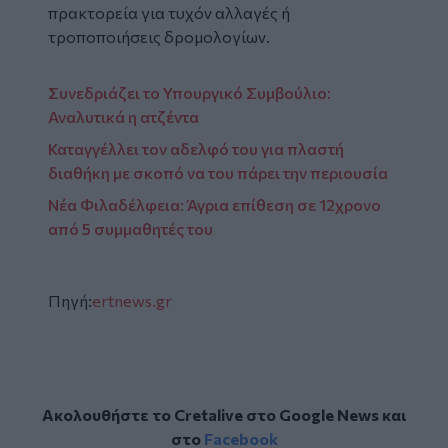
πρακτορεία για τυχόν αλλαγές ή
τροποποιήσεις δρομολογίων.
Συνεδριάζει το Υπουργικό Συμβούλιο:
Αναλυτικά η ατζέντα
Καταγγέλλει τον αδελφό του για πλαστή
διαθήκη με σκοπό να του πάρει την περιουσία
Νέα Φιλαδέλφεια: Άγρια επίθεση σε 12χρονο
από 5 συμμαθητές του
Πηγή:
ertnews.gr
Ακολουθήστε το Cretalive στο
Google News
και
στο
Facebook