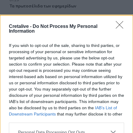
Τα πρωτοσέλιδα των εφημερίδων
07:22
Βραζιλία: Σε χαμηλό δεκαετίας η αποψίλωση του
Cretalive -
Do Not Process My Personal
Αμαζονίου – Μειώθηκε κατά 37%
Information
07:15
If you wish to opt-out of the sale, sharing to third parties, or
ΑΑΔΕ: Ανοιχτό το σύστημα Ενιαίας Αίτησης Ενίσχυσης
processing of your personal or sensitive information for
2025 – Μέχρι πότε μπορούν να γίνουν διορθώσεις
targeted advertising by us, please use the below opt-out
section to confirm your selection. Please note that after your
07:07
opt-out request is processed you may continue seeing
Τέσσερις ασκήσεις σε όρθια στάση που μετά τα 60
interest-based ads based on personal information utilized by
ενδυναμώνουν τους γλουτούς καλύτερα από τα squats -
us or personal information disclosed to third parties prior to
Βίντεο
your opt-out. You may separately opt-out of the further
disclosure of your personal information by third parties on the
07:06
IAB’s list of downstream participants. This information may
Εορτολόγιο: Ποιοι γιορτάζουν σήμερα 8 Αυγούστου
also be disclosed by us to third parties on the
IAB’s List of
Downstream Participants
that may further disclose it to other
07:00
third parties.
Αντί για καφέ: Τρία ροφήματα για άμεσο "ξύπνημα" και
ενέργεια που διαρκεί
Personal Data Processing Opt Outs