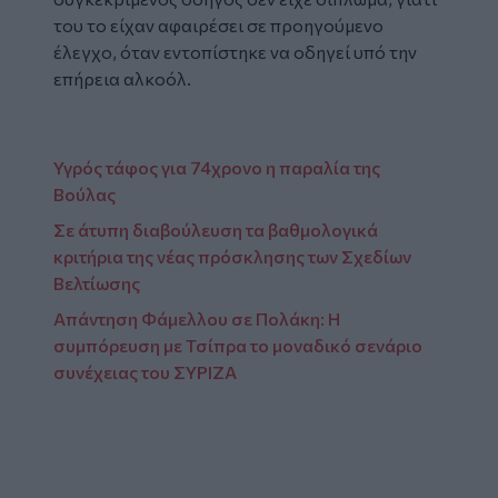
του το είχαν αφαιρέσει σε προηγούμενο
έλεγχο, όταν εντοπίστηκε να οδηγεί υπό την
επήρεια αλκοόλ.
Υγρός τάφος για 74χρονο η παραλία της
Βούλας
Σε άτυπη διαβούλευση τα βαθμολογικά
κριτήρια της νέας πρόσκλησης των Σχεδίων
Βελτίωσης
Απάντηση Φάμελλου σε Πολάκη: Η
συμπόρευση με Τσίπρα το μοναδικό σενάριο
συνέχειας του ΣΥΡΙΖΑ