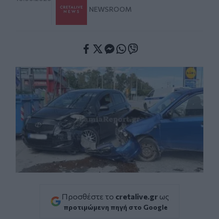
NEWSROOM
Facebook
Twitter
Messenger
Whatsapp
Viber
Προσθέστε το
cretalive.gr
ως
προτιμώμενη πηγή στο Google