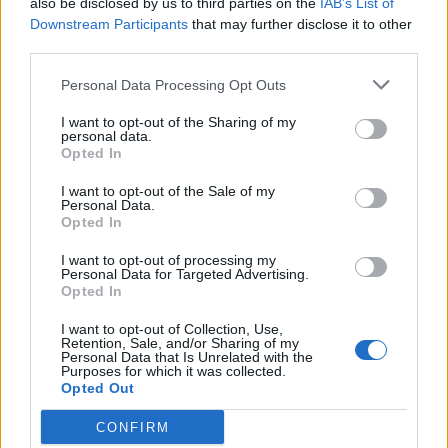
also be disclosed by us to third parties on the
IAB’s List of
Του έκλεψαν την αγελάδα και ξέσπασε στα κοινωνικά
Downstream Participants
that may further disclose it to other
δίκτυα
third parties.
12:08
Personal Data Processing Opt Outs
Υπόθεση Marfin: Προθεσμία για να απολογηθεί την Τρίτη
έλαβε η 46χρονη
I want to opt-out of the Sharing of my
personal data.
Opted In
11:50
Έφηβος ο μακελάρης στην Ταϊλάνδη - Εκτέλεσε τους
I want to opt-out of the Sale of my
παππούδες του και 6 άτομα σε σχολείο
Personal Data.
Opted In
I want to opt-out of processing my
ΠΕΡΙΣΣΟΤΕΡΑ
Personal Data for Targeted Advertising.
Opted In
I want to opt-out of Collection, Use,
Retention, Sale, and/or Sharing of my
Personal Data that Is Unrelated with the
Purposes for which it was collected.
Opted Out
ΣΧΕΤΙΚA AΡΘΡΑ
CONFIRM