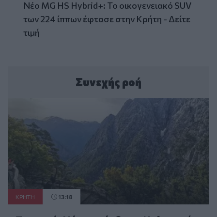
Νέο MG HS Hybrid+: Το οικογενειακό SUV
των 224 ίππων έφτασε στην Κρήτη - Δείτε
τιμή
Συνεχής ροή
ΚΡΗΤΗ
13:18