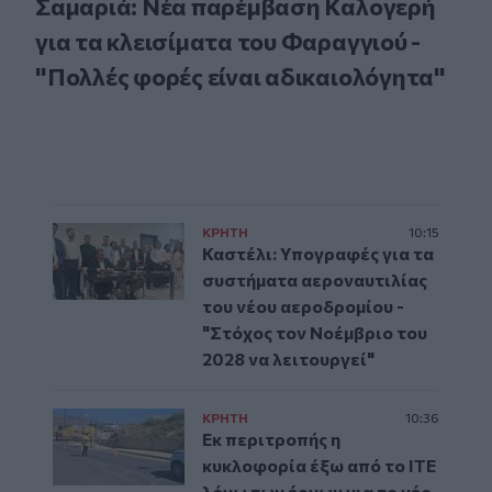
Σαμαριά: Νέα παρέμβαση Καλογερή
για τα κλεισίματα του Φαραγγιού -
"Πολλές φορές είναι αδικαιολόγητα"
ΚΡΗΤΗ
10:15
Καστέλι: Υπογραφές για τα
συστήματα αεροναυτιλίας
του νέου αεροδρομίου -
"Στόχος τον Νοέμβριο του
2028 να λειτουργεί"
ΚΡΗΤΗ
10:36
Εκ περιτροπής η
κυκλοφορία έξω από το ΙΤΕ
λόγω των έργων για το νέο