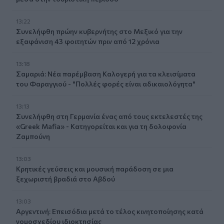
13:22
Συνελήφθη πρώην κυβερνήτης στο Μεξικό για την
εξαφάνιση 43 φοιτητών πριν από 12 χρόνια
13:18
Σαμαριά: Νέα παρέμβαση Καλογερή για τα κλεισίματα
του Φαραγγιού - "Πολλές φορές είναι αδικαιολόγητα"
13:13
Συνελήφθη στη Γερμανία ένας από τους εκτελεστές της
«Greek Mafia» - Κατηγορείται και για τη δολοφονία
Ζαμπούνη
13:03
Κρητικές γεύσεις και μουσική παράδοση σε μια
ξεχωριστή βραδιά στο Αβδού
13:03
Αργεντινή: Επεισόδια μετά το τέλος κινητοποίησης κατά
νομοσχεδίου ιδιοκτησίας