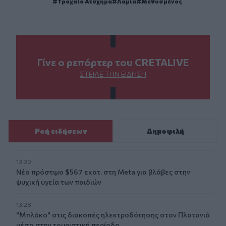
Τροχαίο Ατύχημα
Λαμία
Μεθυσμένος
Γίνε ο ρεπόρτερ του CRETALIVE
ΣΤΕΊΛΕ ΤΗΝ ΕΊΔΗΣΗ
Ροή ειδήσεων
Δημοφιλή
13:30
Νέο πρόστιμο $567 εκατ. στη Meta για βλάβες στην
ψυχική υγεία των παιδιών
13:28
"Μπλόκο" στις διακοπές ηλεκτροδότησης στον Πλατανιά
μέσα στην τουριστική περίοδο