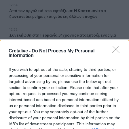
12:34
Από τον αργαλειό στο εφτάζυμο: Η Κασταμονίτσα
ζωντανεύει μνήμες και γεύσεις άλλων εποχών
12:32
Συνελήφθη στη Γερμανία 31χρονος καταζητούμενος για
τρεις ανθρωποκτονίες στην Ελλάδα
Cretalive -
Do Not Process My Personal
12:25
Information
Λακωνία: Θανατηφόρο τροχαίο στον Κλαδά
If you wish to opt-out of the sale, sharing to third parties, or
12:23
processing of your personal or sensitive information for
Με τα σκάφη τους έσωσαν δεκάδες ανθρώπους - Το
targeted advertising by us, please use the below opt-out
"ευχαριστώ" στους ιδιώτες που συνέδραμαν στην
section to confirm your selection. Please note that after your
πυρκαγιά του Αγίου Βασιλείου
opt-out request is processed you may continue seeing
interest-based ads based on personal information utilized by
12:20
us or personal information disclosed to third parties prior to
Και επίσημα το Ειδικό Χωροταξικό Πλαίσιο για τον
your opt-out. You may separately opt-out of the further
Τουρισμό
disclosure of your personal information by third parties on the
IAB’s list of downstream participants. This information may
12:17