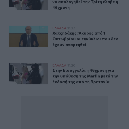
να απολογηθεί την Τρίτη έλαβε η
46χρονη
Χατζηδάκης: Άκυρες από 1 Οκτωβρίου οι εγκύκλιοι που 
ΕΛΛAΔΑ
11:37
Χατζηδάκης: Άκυρες από 1 Οκτωβρίο
Χατζηδάκης: Άκυρες από 1
Οκτωβρίου οι εγκύκλιοι που δεν
έχουν αναρτηθεί
Στην Εισαγγελία η 46χρονη για την υπόθεση της Marfin 
ΕΛΛAΔΑ
11:20
Στην Εισαγγελία η 46χρονη για την 
Στην Εισαγγελία η 46χρονη για
την υπόθεση της Marfin μετά την
έκδοσή της από τη Βρετανία