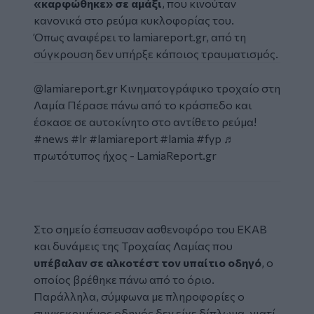
«καρφώθηκε» σε αμάξι
, που κινούταν
κανονικά στο ρεύμα κυκλοφορίας του.
Όπως αναφέρει το
lamiareport.gr,
από τη
σύγκρουση δεν υπήρξε κάποιος τραυματισμός.
Social
Embed
@lamiareport.gr
Κινηματογράφικο τροχαίο στη
Λαμία Πέρασε πάνω από το κράσπεδο και
έσκασε σε αυτοκίνητο στο αντίθετο ρεύμα!
#news
#lr
#lamiareport
#lamia
#fyp
♬
πρωτότυπος ήχος - LamiaReport.gr
Στο σημείο έσπευσαν ασθενοφόρο του ΕΚΑΒ
και δυνάμεις της Τροχαίας Λαμίας που
υπέβαλαν σε αλκοτέστ τον υπαίτιο οδηγό
, ο
οποίος βρέθηκε πάνω από το όριο.
Παράλληλα, σύμφωνα με πληροφορίες ο
συγκεκριμένος οδηγός δεν είχε δίπλωμα, γιατί