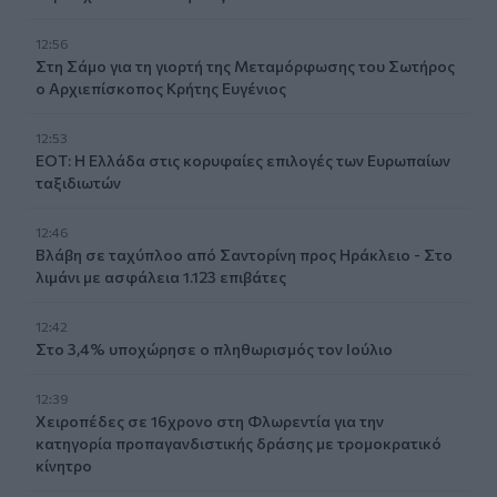
12:56
Στη Σάμο για τη γιορτή της Μεταμόρφωσης του Σωτήρος
ο Αρχιεπίσκοπος Κρήτης Ευγένιος
12:53
ΕΟΤ: Η Ελλάδα στις κορυφαίες επιλογές των Ευρωπαίων
ταξιδιωτών
12:46
Βλάβη σε ταχύπλοο από Σαντορίνη προς Ηράκλειο - Στο
λιμάνι με ασφάλεια 1.123 επιβάτες
12:42
Στο 3,4% υποχώρησε ο πληθωρισμός τον Ιούλιο
12:39
Xειροπέδες σε 16χρονο στη Φλωρεντία για την
κατηγορία προπαγανδιστικής δράσης με τρομοκρατικό
κίνητρο