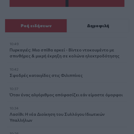
Ροή ειδήσεων
Δημοφιλή
10:49
Πυρκαγιές: Μια σπίθα αρκεί - Βίντεο ντοκουμέντο με
σπινθήρες & μικρή έκρηξη σε κολώνα ηλεκτροδότησης
10:42
Σφοδρές καταιγίδες στις Φιλιππίνες
10:37
Όταν ένας αλγόριθμος απόφασίζει εάν είμαστε όμορφοι
10:34
Λασίθι: Η νέα Διοίκηση του Συλλόγου Ιδιωτικών
Υπαλλήλων
10:26