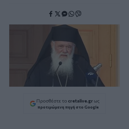
Facebook
Twitter
Messenger
Whatsapp
Viber
Προσθέστε το
cretalive.gr
ως
προτιμώμενη πηγή στο Google