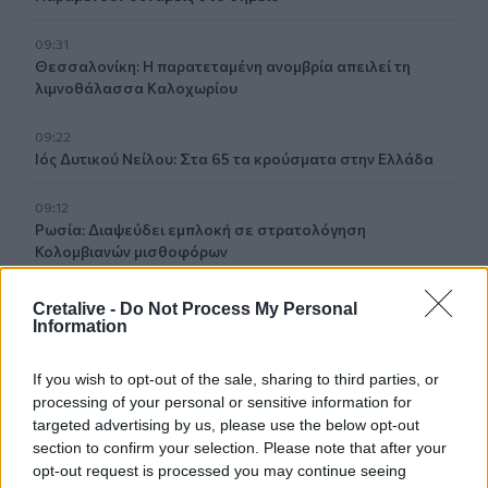
09:31
Θεσσαλονίκη: Η παρατεταμένη ανομβρία απειλεί τη
λιμνοθάλασσα Καλοχωρίου
09:22
Ιός Δυτικού Νείλου: Στα 65 τα κρούσματα στην Ελλάδα
09:12
Ρωσία: Διαψεύδει εμπλοκή σε στρατολόγηση
Κολομβιανών μισθοφόρων
09:07
Cretalive -
Do Not Process My Personal
Ηράκλειο: Μια σύλληψη για την έκρηξη φιάλης που
Information
αναστάτωσε την Θερίσσου
If you wish to opt-out of the sale, sharing to third parties, or
09:06
processing of your personal or sensitive information for
Νέα επιχείρηση για μετανάστες ανοιχτά της Ιεράπετρας
targeted advertising by us, please use the below opt-out
section to confirm your selection. Please note that after your
09:03
opt-out request is processed you may continue seeing
Caravel: Η νέα πολυτέλεια βρίσκεται στις εμπειρίες που