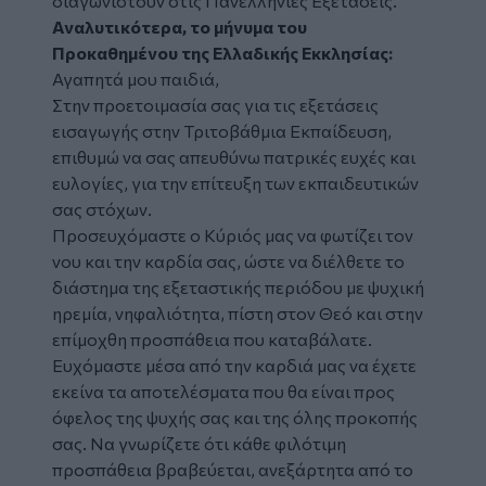
διαγωνιστούν στις Πανελλήνιες Εξετάσεις.
Αναλυτικότερα, το μήνυμα του
Προκαθημένου της Ελλαδικής Εκκλησίας:
Αγαπητά μου παιδιά,
Στην προετοιμασία σας για τις εξετάσεις
εισαγωγής στην Τριτοβάθμια Εκπαίδευση,
επιθυμώ να σας απευθύνω πατρικές ευχές και
ευλογίες, για την επίτευξη των εκπαιδευτικών
σας στόχων.
Προσευχόμαστε ο Κύριός μας να φωτίζει τον
νου και την καρδία σας, ώστε να διέλθετε το
διάστημα της εξεταστικής περιόδου με ψυχική
ηρεμία, νηφαλιότητα, πίστη στον Θεό και στην
επίμοχθη προσπάθεια που καταβάλατε.
Ευχόμαστε μέσα από την καρδιά μας να έχετε
εκείνα τα αποτελέσματα που θα είναι προς
όφελος της ψυχής σας και της όλης προκοπής
σας. Να γνωρίζετε ότι κάθε φιλότιμη
προσπάθεια βραβεύεται, ανεξάρτητα από το