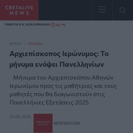
Homepage
/
32 °C
ΠΕΜΠΤΗ 6.8.2026
ΗΡΑΚΛΕΙΟ
ΑΡΧΙΚΗ
/
ΕΛΛΆΔΑ
Αρχιεπίσκοπος Ιερώνυμος: Το
μήνυμα ενόψει Πανελληνίων
Μήνυμα του Αρχιεπισκόπου Αθηνών
Ιερωνύμου προς τις μαθήτριες και τους
μαθητές που θα διαγωνιστούν στις
Πανελλήνιες Εξετάσεις 2025
23.05.2025
NEWSROOM