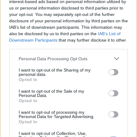
interest-based ads based on personal information utilized by
αξίζουν
us or personal information disclosed to third parties prior to
your opt-out. You may separately opt-out of the further
09:00
disclosure of your personal information by third parties on the
"Επένδυση" - παγίδα: 55χρονος στην Κρήτη έχασε
IAB’s list of downstream participants. This information may
100.000€ από επιτήδειους
also be disclosed by us to third parties on the
IAB’s List of
Downstream Participants
that may further disclose it to other
08:54
third parties.
35 χρόνια ίντερνετ: Το πρώτο website το οποίο υπάρχει
ακόμα
Personal Data Processing Opt Outs
I want to opt-out of the Sharing of my
08:47
personal data.
Δήμος Βιάννου: Οι ώρες και οι μέρες λειτουργίας του
Opted In
Γραφείου Δακοκτονίας
I want to opt-out of the Sale of my
Personal Data.
08:40
Opted In
Νέα δομή φιλοξενίας μεταναστών: Τι προβλέπει η
απόφαση που δημοσιεύθηκε στην Εφημερίδα της
I want to opt-out of processing my
Κυβέρνησης
Personal Data for Targeted Advertising.
Opted In
I want to opt-out of Collection, Use,
ΠΕΡΙΣΣΟΤΕΡΑ