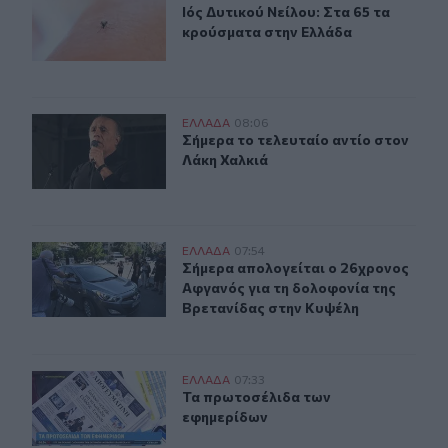
Ιός Δυτικού Νείλου: Στα 65 τα κρο
Ιός Δυτικού Νείλου: Στα 65 τα
κρούσματα στην Ελλάδα
Σήμερα το τελευταίο αντίο στον Λάκη Χαλκιά
ΕΛΛAΔΑ
08:06
Σήμερα το τελευταίο αντίο στον Λά
Σήμερα το τελευταίο αντίο στον
Λάκη Χαλκιά
Σήμερα απολογείται ο 26χρονος Αφγανός για τη δολοφ
ΕΛΛAΔΑ
07:54
Σήμερα απολογείται ο 26χρονος Αφ
Σήμερα απολογείται ο 26χρονος
Αφγανός για τη δολοφονία της
Βρετανίδας στην Κυψέλη
Τα πρωτοσέλιδα των εφημερίδων
ΕΛΛAΔΑ
07:33
Τα πρωτοσέλιδα των εφημερίδων
Τα πρωτοσέλιδα των
εφημερίδων