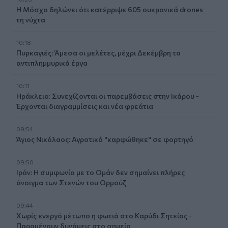
Η Μόσχα δηλώνει ότι κατέρριψε 605 ουκρανικά drones
τη νύχτα
10:18
Πυρκαγιές: Άμεσα οι μελέτες, μέχρι Δεκέμβρη τα
αντιπλημμυρικά έργα
10:11
Ηράκλειο: Συνεχίζονται οι παρεμβάσεις στην Ικάρου -
Έρχονται διαγραμμίσεις και νέα φρεάτια
09:54
Άγιος Νικόλαος: Αγροτικό "καρφώθηκε" σε φορτηγό
09:50
Ιράν: Η συμφωνία με το Ομάν δεν σημαίνει πλήρες
άνοιγμα των Στενών του Ορμούζ
09:44
Χωρίς ενεργό μέτωπο η φωτιά στο Καρύδι Σητείας -
Παραμένουν δυνάμεις στο σημείο