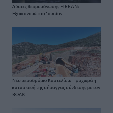
Λύσεις θερμομόνωσης FIBRAN:
Εξοικονομώ κατ' ουσίαν
Νέο αεροδρόμιο Καστελίου: Προχωρά η
κατασκευή της σήραγγας σύνδεσης με τον
ΒΟΑΚ