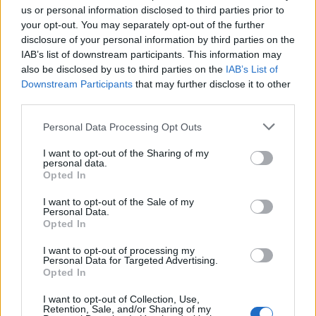
Συνελήφθη οπλισμένος άνδρας κοντά σε γήπεδο γκολφ
us or personal information disclosed to third parties prior to
του Τραμπ στην Καλιφόρνια
your opt-out. You may separately opt-out of the further
disclosure of your personal information by third parties on the
IAB’s list of downstream participants. This information may
22:37
also be disclosed by us to third parties on the
IAB’s List of
Κόλπος του Άντεν: Πλήγμα των Χούθι σε τάνκερ της
Σαουδικής Αραβίας
Downstream Participants
that may further disclose it to other
third parties.
22:30
Personal Data Processing Opt Outs
Αδειοδωρόσημο Αυγούστου 2026: Πότε καταβάλλεται
στους οικοδόμους
I want to opt-out of the Sharing of my
personal data.
Opted In
22:24
Παρίσταναν τους λογιστές και άρπαξαν 15.000 ευρώ από
I want to opt-out of the Sale of my
ηλικιωμένη
Personal Data.
Opted In
ΠΕΡΙΣΣΟΤΕΡΑ
I want to opt-out of processing my
Personal Data for Targeted Advertising.
Opted In
I want to opt-out of Collection, Use,
Retention, Sale, and/or Sharing of my