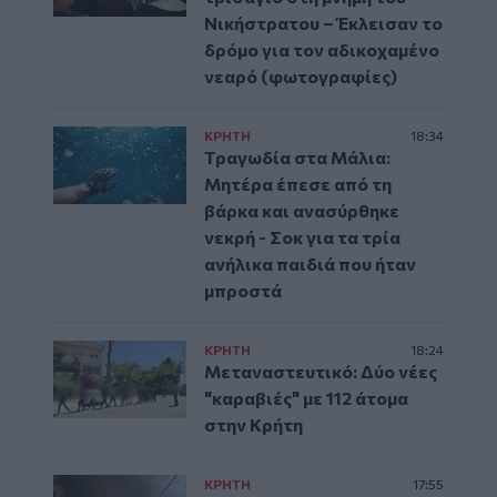
Νικήστρατου – Έκλεισαν το
δρόμο για τον αδικοχαμένο
νεαρό (φωτογραφίες)
ΚΡΗΤΗ
18:34
Τραγωδία στα Μάλια:
Μητέρα έπεσε από τη
βάρκα και ανασύρθηκε
νεκρή - Σοκ για τα τρία
ανήλικα παιδιά που ήταν
μπροστά
ΚΡΗΤΗ
18:24
Μεταναστευτικό: Δύο νέες
"καραβιές" με 112 άτομα
στην Κρήτη
ΚΡΗΤΗ
17:55