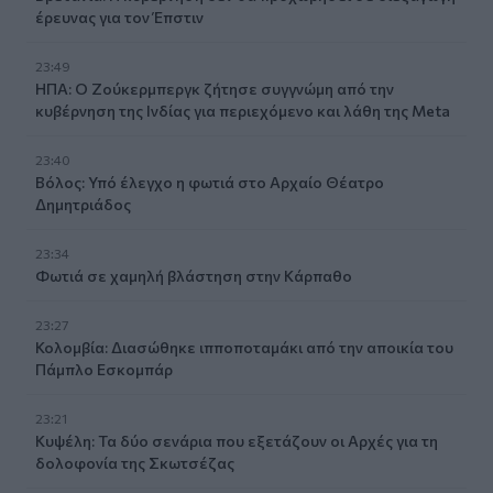
έρευνας για τον Έπστιν
23:49
ΗΠΑ: Ο Ζούκερμπεργκ ζήτησε συγγνώμη από την
κυβέρνηση της Ινδίας για περιεχόμενο και λάθη της Meta
23:40
Βόλος: Υπό έλεγχο η φωτιά στο Αρχαίο Θέατρο
Δημητριάδος
23:34
Φωτιά σε χαμηλή βλάστηση στην Κάρπαθο
23:27
Κολομβία: Διασώθηκε ιπποποταμάκι από την αποικία του
Πάμπλο Εσκομπάρ
23:21
Κυψέλη: Τα δύο σενάρια που εξετάζουν οι Αρχές για τη
δολοφονία της Σκωτσέζας