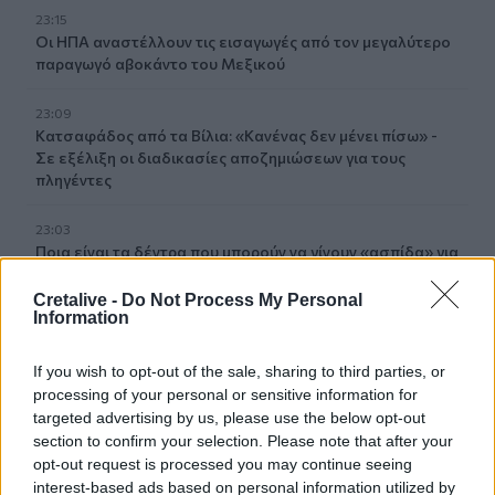
23:15
Οι ΗΠΑ αναστέλλουν τις εισαγωγές από τον μεγαλύτερο
παραγωγό αβοκάντο του Μεξικού
23:09
Κατσαφάδος από τα Βίλια: «Κανένας δεν μένει πίσω» -
Σε εξέλιξη οι διαδικασίες αποζημιώσεων για τους
πληγέντες
23:03
Ποια είναι τα δέντρα που μπορούν να γίνουν «ασπίδα» για
το σπίτι σας απέναντι στις πυρκαγιές
Cretalive -
Do Not Process My Personal
Information
22:55
Ανησυχία στην Τεχεράνη: Ο πρόεδρος του Ιράν δηλώνει
ότι η επαφή με τον Χαμενεΐ είναι δύσκολη
If you wish to opt-out of the sale, sharing to third parties, or
processing of your personal or sensitive information for
22:49
targeted advertising by us, please use the below opt-out
Φωτιά στα Αϊβαλιώτικα Βόλου
section to confirm your selection. Please note that after your
opt-out request is processed you may continue seeing
interest-based ads based on personal information utilized by
22:43