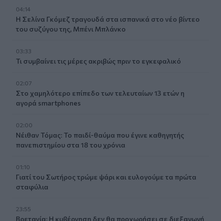
04:14
Η Σελίνα Γκόμεζ τραγουδά στα ισπανικά στο νέο βίντεο
του συζύγου της, Μπένι Μπλάνκο
03:33
Τι συμβαίνει τις μέρες ακριβώς πριν το εγκεφαλικό
02:07
Στο χαμηλότερο επίπεδο των τελευταίων 13 ετών η
αγορά smartphones
02:00
Νέιθαν Τόμας: Το παιδί-θαύμα που έγινε καθηγητής
πανεπιστημίου στα 18 του χρόνια
01:10
Γιατί του Σωτήρος τρώμε ψάρι και ευλογούμε τα πρώτα
σταφύλια
23:55
Βρετανία: Η κυβέρνηση δεν θα προχωρήσει σε διεξαγωγή