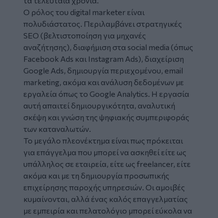
τα τελευταία χρόνια.
Ο ρόλος του digital marketer είναι
πολυδιάστατος. Περιλαμβάνει στρατηγικές
SEO (βελτιστοποίηση για μηχανές
αναζήτησης), διαφήμιση στα social media (όπως
Facebook Ads και Instagram Ads), διαχείριση
Google Ads, δημιουργία περιεχομένου, email
marketing, ακόμα και ανάλυση δεδομένων με
εργαλεία όπως το Google Analytics. Η εργασία
αυτή απαιτεί δημιουργικότητα, αναλυτική
σκέψη και γνώση της ψηφιακής συμπεριφοράς
των καταναλωτών.
Το μεγάλο πλεονέκτημα είναι πως πρόκειται
για επάγγελμα που μπορεί να ασκηθεί είτε ως
υπάλληλος σε εταιρεία, είτε ως freelancer, είτε
ακόμα και με τη δημιουργία προσωπικής
επιχείρησης παροχής υπηρεσιών. Οι αμοιβές
κυμαίνονται, αλλά ένας καλός επαγγελματίας
με εμπειρία και πελατολόγιο μπορεί εύκολα να