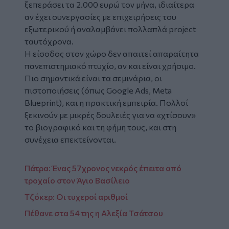
ξεπεράσει τα 2.000 ευρώ τον μήνα, ιδιαίτερα
αν έχει συνεργασίες με επιχειρήσεις του
εξωτερικού ή αναλαμβάνει πολλαπλά project
ταυτόχρονα.
Η είσοδος στον χώρο δεν απαιτεί απαραίτητα
πανεπιστημιακό πτυχίο, αν και είναι χρήσιμο.
Πιο σημαντικά είναι τα σεμινάρια, οι
πιστοποιήσεις (όπως Google Ads, Meta
Blueprint), και η πρακτική εμπειρία. Πολλοί
ξεκινούν με μικρές δουλειές για να «χτίσουν»
το βιογραφικό και τη φήμη τους, και στη
συνέχεια επεκτείνονται.
Πάτρα: Ένας 57χρονος νεκρός έπειτα από
τροχαίο στον Άγιο Βασίλειο
Τζόκερ: Οι τυχεροί αριθμοί
Πέθανε στα 54 της η Αλεξία Τσάτσου