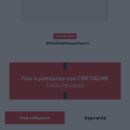
ΣΧΕΤΙΚΆ TAGS
Ελλάδα
Επαγγέλματα
Γίνε ο ρεπόρτερ του CRETALIVE
ΣΤΕΊΛΕ ΤΗΝ ΕΊΔΗΣΗ
Ροή ειδήσεων
Δημοφιλή