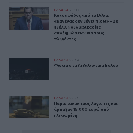
Kατσαφάδος: «Το μήνυμα είναι ένα και απλό. Κανένας δ
ΕΛΛAΔΑ
23:09
Κατσαφάδος από τα Βίλια: «Κανένας 
Κατσαφάδος από τα Βίλια:
«Κανένας δεν μένει πίσω» - Σε
εξέλιξη οι διαδικασίες
αποζημιώσεων για τους
πληγέντες
Φωτιά στα Αϊβαλιώτικα Βόλου
ΕΛΛAΔΑ
22:49
Φωτιά στα Αϊβαλιώτικα Βόλου
Φωτιά στα Αϊβαλιώτικα Βόλου
Καστοριά: Νέα τηλεφωνική απάτη με λεία 15.000 ευρώ
ΕΛΛAΔΑ
22:24
Παρίσταναν τους λογιστές και άρπ
Παρίσταναν τους λογιστές και
άρπαξαν 15.000 ευρώ από
ηλικιωμένη